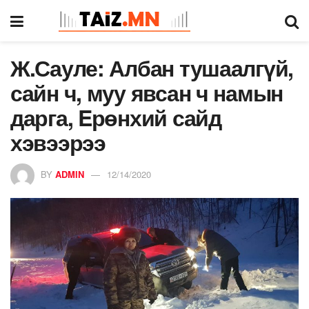
Ж.Сауле: Албан тушаалгүй,
сайн ч, муу явсан ч намын
дарга, Eрөнхий сайд
хэвээрээ
BY
ADMIN
12/14/2020