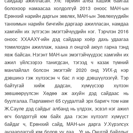
сайдаар ажилласан. Улс төрийн алба хашиж байгаа
болохоор намаасаа холдолгүй 2013 оноос МАН-ын
Ерөнхий нарийн даргын зөвлөх, МАН-ын Зөвлөхүүдийн
танхимын нарийн бичгийн даргаар ажилласан, намдаа
хамгийн их зүтгэсэн эмэгтэйчүүдийн нэг. Тэрчлэн 2016
оноос ХХААХҮ-ийн дэд сайдаар хоёр дахь удаагаа
томилогдон ажиллаж, хаана л онцгой аюул гарна тэнд
явж байсан. Нэгэнт МАН-ын эмэгтэйчүүдээс хамгийн их
ажил үйлсээрээ танигдсан, тэгээд ч казак түмний
манлайлал болсон эмэгтэйг 2020 онд УИХ-д нэр
дэвшинэ гэж хүлээсэн ч бас л нэр дэвшүүлээгүй. Тэр
байтугай хийж дадсан, хүмүүсээр хүлээн
зөвшөөрүүлсэн Хөдөө аж ахуйн дэд сайдаас нь
буулгалаа. Парламент 65 суудалтай эрх баригч том нам
Ж.Сауле дэд сайдыг албанд нь үлдээх, эсвэл нэг ажил
өгч болдоггүй юм байх даа гэсэн хүлээлт хүмүүст
байдаг ч, Ерөнхий сайд, МАН-ын дарга У.Хүрэлсүх
анзаардаггүй юм болов уу даа. Уг нь Онцгой байдлыг