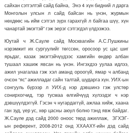
сайхан сэтгэлтэй сайд байна, Энэ 4 хүн бидний л дарга
Монголын улсын л сайд байсан нь үнэн, журмын
нөхдөөс нь ийм сэтгэл зүрх гарахгүй л байгаа шүү, хүн
чанартай эмэгтэй” гэж эерэг сэтгэгдэл үлдээжээ.
Юутай ч Ж.Сауле сайд Москвагийн А.С.Пушкины
нэрэмжит их сургуулийг төгссөн, оросоор ус цас шиг
ярьдаг, казак эмэгтэйчүүдээс хамгийн өндөр албан
тушаал хашиж явсан нь үнэн. Ингэхдээ уулаа идлээ,
ажил унагалаа гэж хэл аманд ороогүй, ямар ч албанд
очсон “яс” ажилладаг сайн талтай, шударга хүн. УИХ-ын
сонгууль бүрээр л УИХ-д нэр дэвшинэ гэж улстөр
сонирхогчид, тэр тусмаа өлгийчүүд хүлээдэг ч нэр
дэвшүүлдэггүй. Гэсэн ч нугардаггүй, ажлаа хийж, хаана
ган зуд, үер ус, хөр цасны аюул болно тэнд явж байдаг.
Ж.Сауле дэд сайд 2000 оноос төрд ажиллаж, ЗГХЭГ-
ын референт, 2008-2012 онд ХХААХҮ-ийн дэд сайд