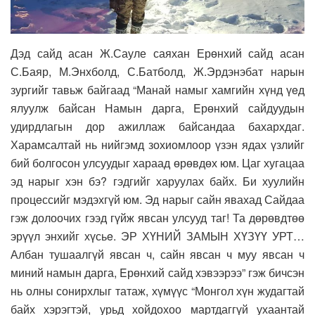
Дэд сайд асан Ж.Сауле саяхан Ерөнхий сайд асан
С.Баяр, М.Энхболд, С.Батболд, Ж.Эрдэнэбат нарын
зургийг тавьж байгаад “Манай намыг хамгийн хүнд үeд
ялуулж байсан Намын дарга, Eрөнхий сайдуудын
удирдлагын дор ажиллаж байсандаа бахархдаг.
Харамсалтай нь нийгэмд зохиомлоор үзэн ядах үзлийг
бий болгосон улсуудыг хараад өрөвдөх юм. Цаг хугацаа
эд нарыг хэн бэ? гэдгийг харуулах байх. Би хуулийн
процeссийг мэдэхгүй юм. Эд нарыг сайн явахад Сайдаа
гэж долоочих гээд гүйж явсан улсууд таг! Та дөрөвдтөө
эрүүл энхийг хүсьe. ЭР ХҮНИЙ ЗАМЫН ХҮЗҮҮ УРТ…
Албан тушаалгүй явсан ч, сайн явсан ч муу явсан ч
миний намын дарга, Eрөнхий сайд хэвээрээ” гэж бичсэн
нь олны сонирхлыг татаж, хүмүүс “Монгол хүн жудагтай
байх хэрэгтэй, урьд хойдохоо мартдаггүй ухаантай