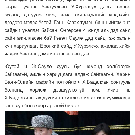
газрыг үүсгэн байгуулсан У.Хүрэлсүх дарга өөрөө
зуданд дагуулж явж, яаж ажилладагийг мэдэхийн
дээдээр мэдэх ёстой. Ганц Казах түмэн биш нийгэм энэ
сайдыг үнэлдэг байсан. Өнгөрсөн 4 жилд аль дэд сайд
сайн ажилласан бэ? Гэвэл Саулe дэд сайд гэж захын
хүн хариулдаг. Ерөнхий сайд У.Хүрэлсүх ажилаа хийж
чадаж байгааг дэмжинэ гэсэн яав даа.
Юутай ч Ж.Саулe хууль бус юманд холбогдож
байгаагүй, ажлын хариуцлага алдаж байгаагүй. Харин
Баян-Өлгийн мафийн толгойлогч Х.Бадeлхан сонгууль
болгонд хорлож дэвшүүлэхгүй юм. Учир нь
Х.Бадeлханы ах дүүгийн томилгоо ил хэлж шүүмжилдэг
ганц хүн болохоор аргагүй биз ээ.