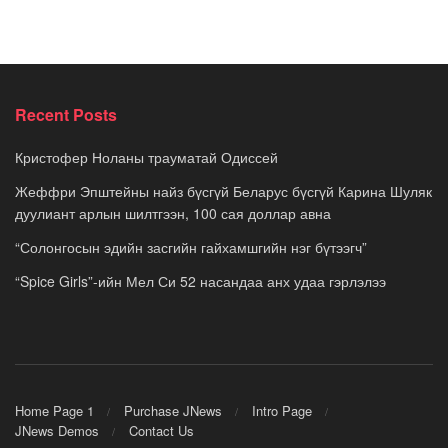
Recent Posts
Кристофер Ноланы трауматай Одиссей
Жеффри Эпштейны найз бүсгүй Беларус бүсгүй Карина Шуляк
дуулиант арлын шилтгээн, 100 сая доллар авна
“Солонгосын эдийн засгийн гайхамшгийн нэг бүтээгч”
“Spice Girls”-ийн Мел Си 52 насандаа анх удаа гэрлэлээ
Home Page 1
Purchase JNews
Intro Page
JNews Demos
Contact Us