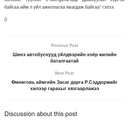
байгаа ийм л үйл ажиллагаа явагдаж байгаа” гэлээ.
(
)
Previous Post
Шинэ автобуснууд үйлдвэрийн хоёр жилийн
баталгаатай
Next Post
Өмнөговь аймгийн Засаг дарга Р.Сэддоржийг
хилээр гарахыг хязгаарлажээ
Discussion about this post