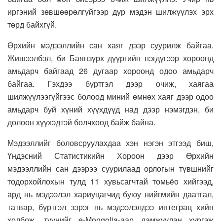
иргэний зөвшөөрөлгүйгээр дур мэдэн шилжүүлэх эрх
төрд байхгүй.
Өрхийн мэдээллийн сан хаяг дээр суурилж байгаа.
Жишээлбэл, би Баянзүрх дүүргийн нэгдүгээр хороонд
амьдарч байгаад 26 дугаар хороонд одоо амьдарч
байгаа. Гэхдээ бүртгэл дээр очиж, хаягаа
шилжүүлээгүйгээс болоод миний өмнөх хаяг дээр одоо
амьдарч буй хүний хүүхдүүд над дээр нэмэгдэн, би
долоон хүүхэдтэй болчхоод байж байна.
Мэдээллийг боловсруулахдаа хэн нэгэн этгээд биш,
Үндэсний Статистикийн Хороон дээр Өрхийн
мэдээллийн сан дээрээ суурилаад орлогын түвшнийг
тодорхойлохын тулд 11 хувьсагчтай томьёо хийгээд,
ард нь мэдээлэл хариуцагчид буюу нийгмийн даатгал,
татвар, бүртгэл зэрэг нь мэдээлэлдээ интеграц хийн
холбож, түүнийг e-Mongolia-аар дамжуулан хүргэж