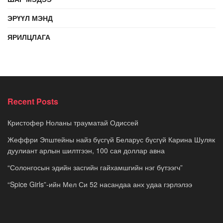
ЭРҮҮЛ МЭНД
ЯРИЛЦЛАГА
Recent Posts
Кристофер Ноланы трауматай Одиссей
Жеффри Эпштейны найз бүсгүй Беларус бүсгүй Карина Шуляк
дуулиант арлын шилтгээн, 100 сая доллар авна
“Солонгосын эдийн засгийн гайхамшгийн нэг бүтээгч”
“Spice Girls”-ийн Мел Си 52 насандаа анх удаа гэрлэлээ