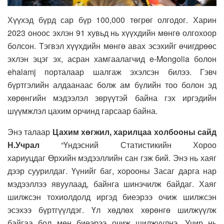
Хүүхэд бүрд сар бүр 100,000 төгрөг олгодог. Харин
2023 оноос эхлэн 91 хувьд нь хүүхдийн мөнгө олгохоор
болсон. Тэгвэл хүүхдийн мөнгө авах эсэхийг өчигдрөөс
эхлэн эцэг эх, асран хамгаалагчид e-Mongolia болон
ehalamj порталаар шалгаж эхэлсэн билээ. Гэвч
бүртгэлийн алдаанаас болж ам бүлийн тоо болон эд
хөрөнгийн мэдээлэл зөрүүтэй байна гэх иргэдийн
шүүмжлэл цахим орчинд гарсаар байна.
Энэ талаар
Цахим хөгжил, харилцаа холбооны сайд
Н.Учрал
“Үндэсний Статистикийн Хороо
хариуцдаг Өрхийн мэдээллийн сан гэж бий. Энэ нь хаяг
дээр суурилдаг. Үүнийг баг, хорооны Засаг дарга нар
мэдээллээ явуулаад, байнга шинэчилж байдаг. Хаяг
шилжсэн тохиолдолд иргэд биеэрээ очиж шилжсэн
эсэхээ бүртгүүлдэг. Үл хөдлөх хөрөнгө шилжүүлж
байгаа бол мөн биеэрээ очиж шилжүүлнэ. Учир нь