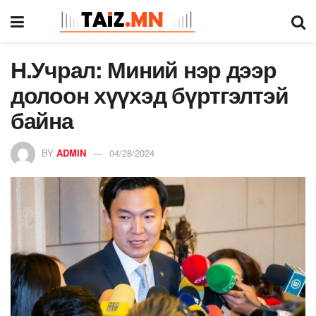
Н.Учрал: Миний нэр дээр
долоон хүүхэд бүртгэлтэй
байна
BY
ADMIN
04/28/2024