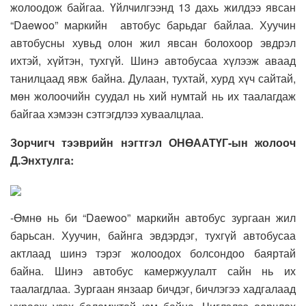
жолоодож байгаа. Үйлчилгээнд 13 дахь жилдээ явсан
“Daewoo” маркийн автобус барьдаг байлаа. Хуучин
автобусны хувьд олон жил явсан болохоор эвдрэл
ихтэй, хүйтэн, тухгүй. Шинэ автобусаа хүлээж аваад
танилцаад явж байна. Дулаан, тухтай, хурд хүч сайтай,
мөн жолоочийн суудал нь хий нумтай нь их таалагдаж
байгаа хэмээн сэтгэгдлээ хуваалцлаа.
Зорчигч тээврийн нэгтгэл ОНӨААТҮГ-ын жолооч
Д.Энхтулга:
-Өмнө нь би “Daewoo” маркийн автобус зургаан жил
барьсан. Хуучин, байнга эвдэрдэг, тухгүй автобусаа
актлаад шинэ тэрэг жолоодох болсондоо баяртай
байна. Шинэ автобус камержуулалт сайн нь их
таалагдлаа. Зургаан янзаар бичдэг, бичлэгээ хадгалаад