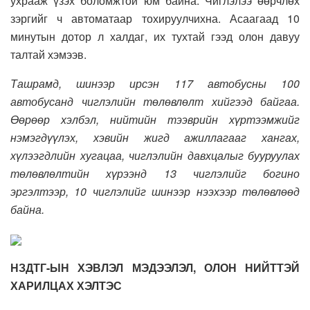
ухрааж үзэх боломжтой юм байна. Чиглэлээ өөрчлөх
зэргийг ч автоматаар тохируулчихна. Асаагаад 10
минутын дотор л халдаг, их тухтай гээд олон давуу
талтай хэмээв.
Ташрамд, шинээр ирсэн 117 автобусны 100
автобусанд чиглэлийн төлөвлөлт хийгээд байгаа.
Өөрөөр хэлбэл, нийтийн тээврийн хүртээмжийг
нэмэгдүүлэх, хэвийн жигд ажиллагааг хангах,
хүлээгдлийн хугацаа, чиглэлийн давхцалыг бууруулах
төлөвлөлтийн хүрээнд 13 чиглэлийг богино
эргэлтээр, 10 чиглэлийг шинээр нээхээр төлөвлөөд
байна.
НЗДТГ-ЫН ХЭВЛЭЛ МЭДЭЭЛЭЛ, ОЛОН НИЙТТЭЙ
ХАРИЛЦАХ ХЭЛТЭС