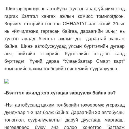
-Шинээр орж ирсэн автобусыг хүлээн авах, үйлчилгээнд
гаргах бэлтгэл хангах ажлын комисс томилогдсон.
Зорчигч тээврийн нэгтгэл ОНӨААТҮГ-аас эхний 30-ыг
нь үйлчилгээнд гаргасан байгаа, дараагийн 30-ыг нь
хүлээн аваад бэлтгэл ажлыг дэс дараатай хангаж
байна. Шинэ автобуснуудад улсын бүртгэлийн дугаар
авч, нийтийн тээврийн бүртгэлийн нэгдсэн санд
бүртгэдэг. Үүний дараа “Улаанбаатар Смарт карт”
компанийн цахим төлбөрийн системийг суурилуулна.
-Бэлтгэл ажилд хэр хугацаа зарцуулж байна вэ?
-Нэг автобусанд цахим төлбөрийн төхөөрөмж угсрахад
дунджаар 1-2 цаг болж байна. Дараагийн 30 автобусны
тоноглол, суурилуулалтыг даруй дуусгаад, маргааш,
нөгөөдрөөс буюу энэ долоо хоногтоо багтааж