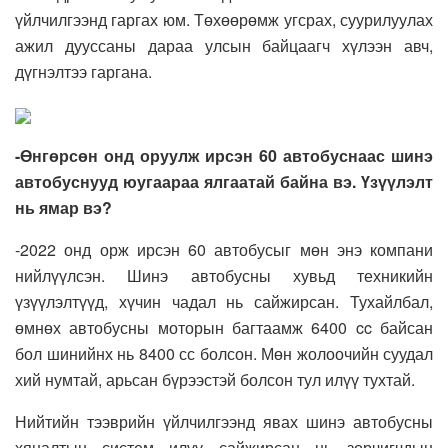
үйлчилгээнд гаргах юм. Төхөөрөмж угсрах, суурилуулах
ажил дууссаны дараа улсын байцаагч хүлээн авч,
дүгнэлтээ гаргана.
-Өнгөрсөн онд оруулж ирсэн 60 автобуснаас шинэ
автобуснууд юугаараа ялгаатай байна вэ. Үзүүлэлт
нь ямар вэ?
-2022 онд орж ирсэн 60 автобусыг мөн энэ компани
нийлүүлсэн. Шинэ автобусны хувьд техникийн
үзүүлэлтүүд, хүчин чадал нь сайжирсан. Тухайлбал,
өмнөх автобусны моторын багтаамж 6400 cc байсан
бол шинийнх нь 8400 сс болсон. Мөн жолоочийн суудал
хий нумтай, арьсан бүрээстэй болсон тул илүү тухтай.
Нийтийн тээврийн үйлчилгээнд явах шинэ автобусны
хяналтын систем илүү сайжирсан нь зорчигчдын