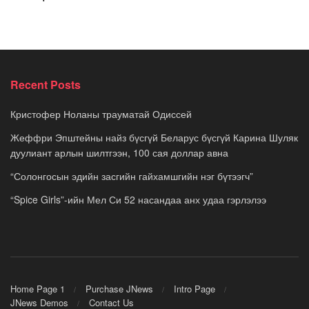
Recent Posts
Кристофер Ноланы трауматай Одиссей
Жеффри Эпштейны найз бүсгүй Беларус бүсгүй Карина Шуляк
дуулиант арлын шилтгээн, 100 сая доллар авна
“Солонгосын эдийн засгийн гайхамшгийн нэг бүтээгч”
“Spice Girls”-ийн Мел Си 52 насандаа анх удаа гэрлэлээ
Home Page 1
Purchase JNews
Intro Page
JNews Demos
Contact Us