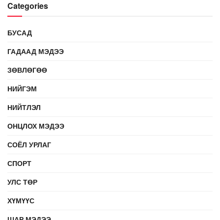
Categories
БУСАД
ГАДААД МЭДЭЭ
ЗӨВЛӨГӨӨ
НИЙГЭМ
НИЙТЛЭЛ
ОНЦЛОХ МЭДЭЭ
СОЁЛ УРЛАГ
СПОРТ
УЛС ТӨР
ХҮМҮҮС
ШАР МЭДЭЭ