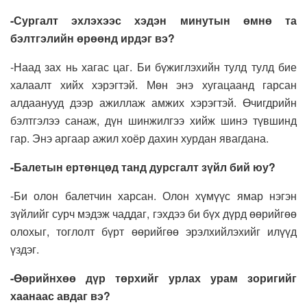
-Сургалт эхлэхээс хэдэн минутын өмнө та
бэлтгэлийн өрөөнд ирдэг вэ?
-Наад зах нь хагас цаг. Би бүжиглэхийн тулд тулд бие
халаалт хийх хэрэгтэй. Мөн энэ хугацаанд гарсан
алдаанууд дээр ажиллаж амжих хэрэгтэй. Өчигдрийн
бэлтгэлээ санаж, дүн шинжилгээ хийж шинэ түвшинд
гар. Энэ аргаар ажил хоёр дахин хурдан явагдана.
-Балетын ертөнцөд танд дурсгалт зүйл бий юу?
-Би олон балетчин харсан. Олон хүмүүс ямар нэгэн
зүйлийг сурч мэдэж чаддаг, гэхдээ би бүх дүрд өөрийгөө
олохыг, тоглолт бүрт өөрийгөө эрэлхийлэхийг илүүд
үздэг.
-Өөрийнхөө дүр төрхийг урлах урам зоригийг
хаанаас авдаг вэ?