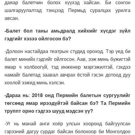
даяар балетчин болох хүүхэд хайсан. Би сонгон
шалгаруулалтад тэнцээд Пермьд суралцах урилга
авсан.
-Балет бол таны амьдралд хийхийг хүсдэг зүйл
гэдгийг хэзээ ойлгосон бэ?
-Долоон настайдаа театрын студид ороход. Тэр үед би
балет минийх гэдгийг ойлгосон. Аав, ээж минь бүжигтэй
ямар ч холбоогүй, тэд инженер мэргэжилтэй, гэхдээ
намайг балетад заавал авчрах ёстой гэсэн дотоод дуу
хоолой ээжид минь хэлсэн.
-Дараа нь
:
2018 онд Пермийн балетын сургуулийг
төгсөөд ямар ирээдүйтэй байсан бэ? Та Пермийн
труппт орно гэдгээ шууд мэдсэн үү?
-Уг нь манай анги хоёр улсын хооронд байгуулсан
гэрээний дагуу сурдаг байсан болохоор би Монголдоо