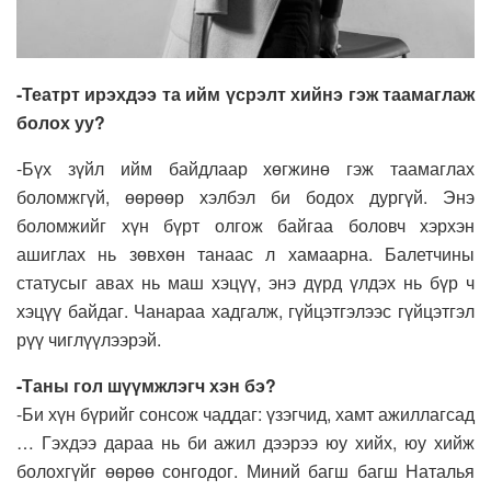
-Театрт ирэхдээ та ийм үсрэлт хийнэ гэж таамаглаж
болох уу?
-Бүх зүйл ийм байдлаар хөгжинө гэж таамаглах
боломжгүй, өөрөөр хэлбэл би бодох дургүй. Энэ
боломжийг хүн бүрт олгож байгаа боловч хэрхэн
ашиглах нь зөвхөн танаас л хамаарна. Балетчины
статусыг авах нь маш хэцүү, энэ дүрд үлдэх нь бүр ч
хэцүү байдаг. Чанараа хадгалж, гүйцэтгэлээс гүйцэтгэл
рүү чиглүүлээрэй.
-Таны гол шүүмжлэгч хэн бэ?
-Би хүн бүрийг сонсож чаддаг: үзэгчид, хамт ажиллагсад
… Гэхдээ дараа нь би ажил дээрээ юу хийх, юу хийж
болохгүйг өөрөө сонгодог. Миний багш багш Наталья