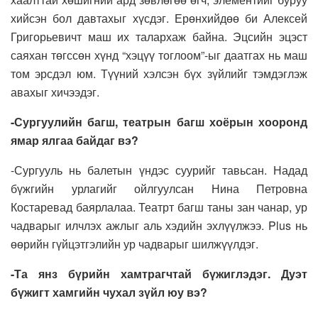
хийсэн бол давтахыг хүсдэг. Ерөнхийдөө би Алексей
Григорьевичт маш их талархаж байна. Эцсийн эцэст
саяхан төгссөн хүнд “хэцүү тоглоом”-ыг даатгах нь маш
том эрсдэл юм. Түүний хэлсэн бүх зүйлийг тэмдэглэж
авахыг хичээдэг.
-Сургуулийн багш, театрын багш хоёрын хооронд
ямар ялгаа байдаг вэ?
-Сургууль нь балетын үндэс суурийг тавьсан. Надад
бүжгийн урлагийг ойлгуулсан Нина Петровна
Костаревад баярлалаа. Театрт багш таны зан чанар, ур
чадварыг илчлэх ажлыг аль хэдийн эхлүүлжээ. Plus нь
өөрийн гүйцэтгэлийн ур чадварыг шилжүүлдэг.
-Та янз бүрийн хамтрагчтай бүжиглэдэг. Дуэт
бүжигт хамгийн чухал зүйл юу вэ?