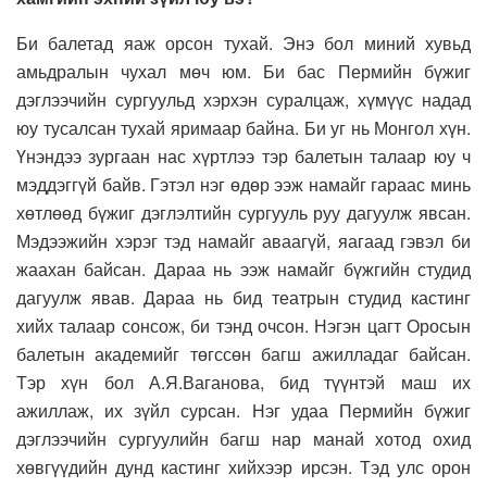
Би балетад яаж орсон тухай. Энэ бол миний хувьд
амьдралын чухал мөч юм. Би бас Пермийн бүжиг
дэглээчийн сургуульд хэрхэн суралцаж, хүмүүс надад
юу тусалсан тухай яримаар байна. Би уг нь Монгол хүн.
Үнэндээ зургаан нас хүртлээ тэр балетын талаар юу ч
мэддэггүй байв. Гэтэл нэг өдөр ээж намайг гараас минь
хөтлөөд бүжиг дэглэлтийн сургууль руу дагуулж явсан.
Мэдээжийн хэрэг тэд намайг аваагүй, яагаад гэвэл би
жаахан байсан. Дараа нь ээж намайг бүжгийн студид
дагуулж явав. Дараа нь бид театрын студид кастинг
хийх талаар сонсож, би тэнд очсон. Нэгэн цагт Оросын
балетын академийг төгссөн багш ажилладаг байсан.
Тэр хүн бол А.Я.Ваганова, бид түүнтэй маш их
ажиллаж, их зүйл сурсан. Нэг удаа Пермийн бүжиг
дэглээчийн сургуулийн багш нар манай хотод охид
хөвгүүдийн дунд кастинг хийхээр ирсэн. Тэд улс орон