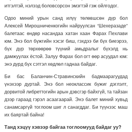
итгэлтэй, нэлээд боловсорсон эмэгтэй гэж ойлгодог.
Одоо миний урын санд илүү төлөвшсөн дүр бол
Алексей Мирошниченкогийн найруулсан “Шехеразаде”
балетаас өндөр насандаа хатан хаан Фарах Пехлави
юм. Энэ бол бүжгийн хэсэг биш, гэхдээ би бүх биеэрээ,
бүх дүр төрхөөрөө түүний амьдралыг бүхэлд нь
дамжуулах ёстой. Залуу Фарах бол огт өөр асуудал юм:
энэ дүрд бүх сэтгэл хөдлөл гаднаа байдаг.
Би бас Баланчин-Стравинскийн бадмаарагуудад
үнэхээр дуртай. Энэ бол неоклассик бүжиг дэглэлт,
дорвитой либреттогийн арын дэвсгэр байхгүй, та тайзан
дээр гараад гэрэл асаагаарай. Энэ балет миний хувьд
санамсаргүй тоглоом шиг л санагддаг. Би түүнээс маш
их баяртай байна!
Танд хэцүү хэвээр байгаа тоглоомууд байдаг уу?