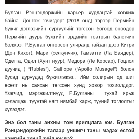
Булган Рэнцэндоржийн карьер хурдацтай хөгжиж
байна. Дөнгөж “өчигдөр” (2018 онд) тэрээр Пермийн
бүжиг дэглээчийн сургуулийг төгссөн бөгөөд өнөөдөр
Пермийн дуурь бүжгийн эрдмийн театрын балетчин
болжээ. Р.Булган өнгөрсөн улиралд тайзан дээр Китри
(Дон Кихот), Мари (cелкунчик), Гамзатти (Ла Баядер),
Одетта, Одил (Хунт нуур), Медора (Ле Корсар), Гоцлол
дуучид ( “Rubies”), Calliope (“Apollo Musaget”) болон
бусад дүрүүдэд бүжиглэжээ.. Ийм солирын од шиг
өсөлт нь саяхан төгссөн хүнд ховор тохиолддог.
Үзэгчид, мэргэжилтнүүд Р.Булганы тухай ярьж
хэлэлцэж, түүнтэй нягт нямбай харж, түүний тоглолтыг
хүлээдэг.
Энэ бол таны анхны том ярилцлага юм. Булган
Рэнцэндоржийн талаар уншигч таны мэдэх ёстой
хамгийн эхний зүйл юу вэ?