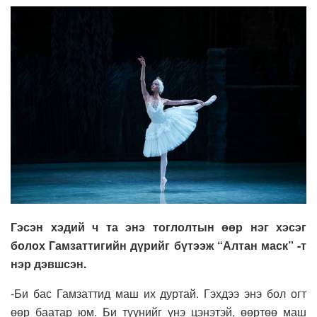
Гэсэн хэдий ч та энэ тоглолтын өөр нэг хэсэг
болох Гамзаттигийн дүрийг бүтээж “Алтан маск” -т
нэр дэвшсэн.
-Би бас Гамзаттид маш их дуртай. Гэхдээ энэ бол огт
өөр баатар юм. Би түүнийг үнэ цэнэтэй, өөртөө маш