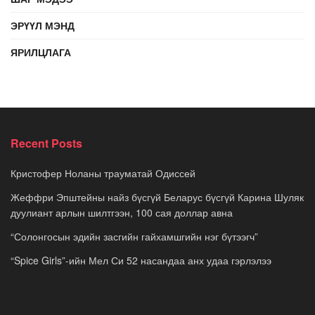
ЭРҮҮЛ МЭНД
ЯРИЛЦЛАГА
Recent Posts
Кристофер Ноланы трауматай Одиссей
Жеффри Эпштейны найз бүсгүй Беларус бүсгүй Карина Шуляк
дуулиант арлын шилтгээн, 100 сая доллар авна
“Солонгосын эдийн засгийн гайхамшгийн нэг бүтээгч”
“Spice Girls”-ийн Мел Си 52 насандаа анх удаа гэрлэлээ