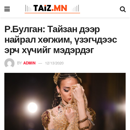
Р.Булган: Тайзан дээр
найрал хөгжим, үзэгчдээс
эрч хүчийг мэдэрдэг
BY
ADMIN
12/13/2020