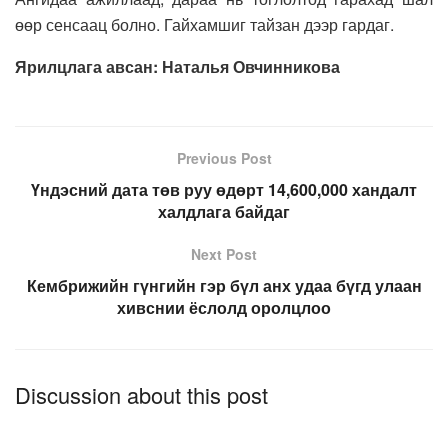
өөр сенсаац болно. Гайхамшиг тайзан дээр гардаг.
Ярилцлага авсан: Наталья Овчинникова
Previous Post
Үндэсний дата төв руу өдөрт 14,600,000 хандалт
халдлага байдаг
Next Post
Кембрижийн гүнгийн гэр бүл анх удаа бүгд улаан
хивснии ёслолд оролцлоо
Discussion about this post