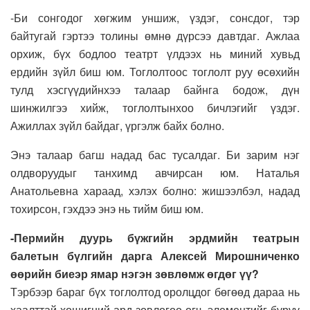
-Би сонгодог хөгжим уншиж, үздэг, сонсдог, тэр
байтугай гэртээ толины өмнө дүрсээ давтдаг. Ажлаа
орхиж, бүх бодлоо театрт үлдээх нь миний хувьд
ердийн зүйл биш юм. Тоглолтоос тоглолт руу өсөхийн
тулд хэсгүүдийнхээ талаар байнга бодож, дүн
шинжилгээ хийж, тоглолтынхоо бичлэгийг үздэг.
Ажиллах зүйл байдаг, үргэлж байх болно.
Энэ талаар багш надад бас тусалдаг. Би зарим нэг
олдворуудыг танхимд авчирсан юм. Наталья
Анатольевна хараад, хэлэх болно: жишээлбэл, надад
тохирсон, гэхдээ энэ нь тийм биш юм.
-Пермийн дуурь бүжгийн эрдмийн театрын
балетын бүлгийн дарга Алексей Мирошниченко
өөрийн биеэр ямар нэгэн зөвлөмж өгдөг үү?
Тэрбээр бараг бүх тоглолтод оролцдог бөгөөд дараа нь
хаалттай хөшигний ард зөвлөгөө өгч, элементийг буруу