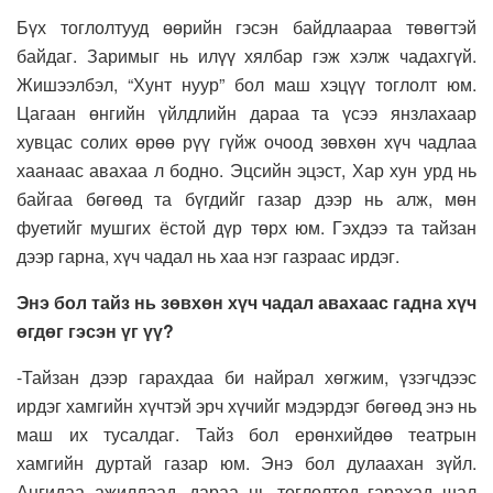
Бүх тоглолтууд өөрийн гэсэн байдлаараа төвөгтэй
байдаг. Заримыг нь илүү хялбар гэж хэлж чадахгүй.
Жишээлбэл, “Хунт нуур” бол маш хэцүү тоглолт юм.
Цагаан өнгийн үйлдлийн дараа та үсээ янзлахаар
хувцас солих өрөө рүү гүйж очоод зөвхөн хүч чадлаа
хаанаас авахаа л бодно. Эцсийн эцэст, Хар хун урд нь
байгаа бөгөөд та бүгдийг газар дээр нь алж, мөн
фуетийг мушгих ёстой дүр төрх юм. Гэхдээ та тайзан
дээр гарна, хүч чадал нь хаа нэг газраас ирдэг.
Энэ бол тайз нь зөвхөн хүч чадал авахаас гадна хүч
өгдөг гэсэн үг үү?
-Тайзан дээр гарахдаа би найрал хөгжим, үзэгчдээс
ирдэг хамгийн хүчтэй эрч хүчийг мэдэрдэг бөгөөд энэ нь
маш их тусалдаг. Тайз бол ерөнхийдөө театрын
хамгийн дуртай газар юм. Энэ бол дулаахан зүйл.
Ангидаа ажиллаад, дараа нь тоглолтод гарахад шал