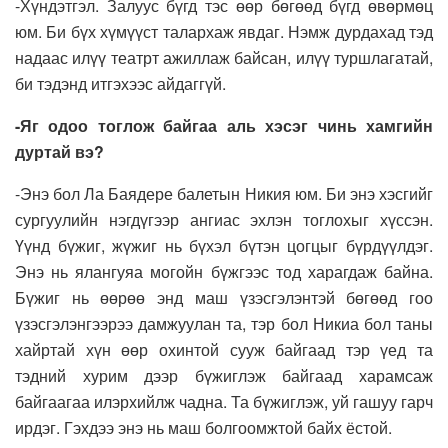
-Хүндэтгэл. Залуус бүгд тэс өөр бөгөөд бүгд өвөрмөц
юм. Би бүх хүмүүст талархаж явдаг. Нэмж дурдахад тэд
надаас илүү театрт ажиллаж байсан, илүү туршлагатай,
би тэдэнд итгэхээс айдаггүй.
-Яг одоо тоглож байгаа аль хэсэг чинь хамгийн
дуртай вэ?
-Энэ бол Ла Баядере балетын Никия юм. Би энэ хэсгийг
сургуулийн нэгдүгээр ангиас эхлэн тоглохыг хүссэн.
Үүнд бүжиг, жүжиг нь бүхэл бүтэн цогцыг бүрдүүлдэг.
Энэ нь ялангуяа могойн бүжгээс тод харагдаж байна.
Бүжиг нь өөрөө энд маш үзэсгэлэнтэй бөгөөд гоо
үзэсгэлэнгээрээ дамжуулан та, тэр бол Никиа бол таны
хайртай хүн өөр охинтой сууж байгаад тэр үед та
тэдний хурим дээр бүжиглэж байгаад харамсаж
байгаагаа илэрхийлж чадна. Та бүжиглэж, уй гашуу гарч
ирдэг. Гэхдээ энэ нь маш болгоомжтой байх ёстой.