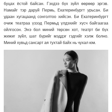
буцах ёстой байсан. Гэхдээ бүх зүйл өөрөөр эргэв.
Намайг тэр даруй Пермь, Екатеринбургт урьсан. Би
удаан хугацаанд сонголтоо хийсэн. Би Екатеринбургт
очиж театраа үзээд Пермьд үлдэхийг хүсч байгаагаа
ойлгосон. Энэ бол миний төрсөн хот, театрт би бүх
жижиг зүйл, шат бүрийг мэддэг гэдгийг хэлж болно.
Миний хувьд сансарт ая тухтай байх нь чухал юм.