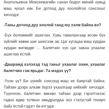
Анатольевна Моисеевагийн санал бодол миний хувьд
маш чухал юм. Би дотоод дуу хоолойгоо сонсохыг
хичээдэг.
-Таны дотоод дуу хоолой танд юу хэлж байна вэ?
-Бүх боломжийг ашиглах. Хувь тавилангаар өгсөн бүх
зүйлийг хөвөн шиг шингээж ав. Цаг хугацаа маш хурдан
хурдан өнгөрдөг … Балетчин хүн цаг заваа ухаалаг
ашиглах ёстой.
-Дашрамд хэлэхэд тэд таныг ухаалаг охин, ухаалаг
балетчин гэж ярьдаг. Та мэдэх үү?
-Үнэн үү? Би үүнийг сонсоод маш их баяртай байна.
Тайзан дээрх алхам бүрээ ухаалгаар хийхийг хичээдэг.
Түүнчлэн, балетчин зөвхөн тайзан дээр гэрэлтэхээс
гадна өдөр тутмын амьдралдаа энэ статустай тохирч
байх ёстой гэдэгт би итгэдэг.