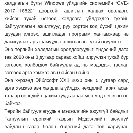
халдлагын бүлэг Windows үйлдлийн системийн “CVE-
2017-118822” цоорхойг ашиглан халдах оролдого
хийсэн тухай бөгөөд халдлага үйлдэхдээ тухайн
байгууллагын ажилтнууд руу хортой код бүхий цахим
шуудан илгээх, ашигладаг программ хангамжаар нь
дамжуулах арга замуудыг ашигласан тухай өгүүлжээ.
Энэ төрлийн халдлагын оролдлогуудыг Үндэсний дата
төв 2020 оны 3 дугаар сараас хойш илрүүлэн тухай бүр
зогсоох, холбогдох байгууллагад нь мэдэгдэж таслан
зогсоох арга хэмжээ авч байсан байна.
Энэ хүрээнд Эйблсофт ХХК 2020 оны 5 дугаар сард
арга хэмжээ авч халдлага үйлдэх нөхцөлийг арилгасан
талаар өөрсдийн цахим хуудсаараа мөн мэдээлэл өгсөн
байжээ.
Төрийн байгууллагуудын мэдээллийн аюулгүй байдлыг
Тагнуулын ерөнхий газрын Мэдээллийн аюулгүй
байдлын газар болон Үндэсний дата төв хариуцан