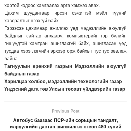
хортой кодоос хамгаалах арга хэмжээ авах.
Цахим шуудангаар ирсэн сэжигтэй мэйл түүний
хавсралтыг нээхгүй байх.
Гэрээсээ цахимаар ажиллах үед мэдээллийн аюулгүй
байдлыг сайтар анхаарч, компьютерийг гэр бүлийн
гишүүдтэй хамтран ашиглахгүй байх, ашигласан үед
тусдаа хэрэглэгчийн эрхээр орж байхыг тус тус зөвлөж
байна.
Т
агнуулын ерөнхий газрын Мэдээллийн аюулгүй
байдлын газар
Харилцаа холбоо, мэдээллийн технологийн газар
Үндэсний дата төв Улсын төсөвт үйлдвэрийн газар
Previous Post
Автобус баазаас ПСР-ийн сорьцын тандалт,
илрүүлгийн давтан шинжилгээ өгсөн 480 хүний