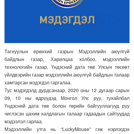
Тагнуулын ерөнхий газрын Мэдээллийн аюулгүй
байдлын газар, Харилцаа холбоо, мэдээллийн
технологийн газар, Үндэсний дата төв Улсын төсөвт
үйлдвэрийн газар мэдээллийн аюулгүй байдлын талаар
хамтарсан мэдэгдэл гаргалаа.
Тус мэдэгдэлд дурдсанаар, 2020 оны 12 дугаар сарын
09, 10 ны өдрүүдэд Монгол Улс руу, тухайлбал
Үндэсний дата төв болон төрийн байгууллагууд руу
чиглэсэн цахим халдлагын талаар гадаадын сайтуудад
мэдээлэл гарлаа.
Мэдээллийн утга нь “LuckyMouse” гэж нэрлэгдэх