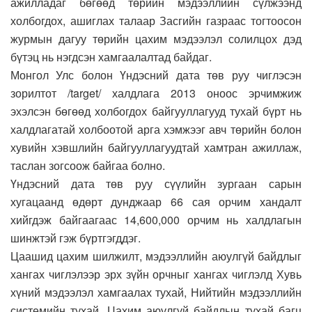
ажилладаг бөгөөд төрийн мэдээллийн сүлжээнд
холбогдох, ашиглах талаар Засгийн газраас тогтоосон
журмын дагуу төрийн цахим мэдээлэл солилцох дэд
бүтэц нь нэгдсэн хамгаалалтад байдаг.
Монгол Улс болон Үндэсний дата төв руу чиглэсэн
зорилтот /target/ халдлага 2013 оноос эрчимжиж
эхэлсэн бөгөөд холбогдох байгууллагууд тухай бүрт нь
халдлагатай холбоотой арга хэмжээг авч төрийн болон
хувийн хэвшлийн байгууллагуудтай хамтран ажиллаж,
таслан зогсоож байгаа болно.
Үндэсний дата төв руу сүүлийн зургаан сарын
хугацаанд өдөрт дунджаар 66 сая орчим хандалт
хийгдэж байгаагаас 14,600,000 орчим нь халдлагын
шинжтэй гэж бүртгэгддэг.
Цаашид цахим шилжилт, мэдээллийн аюулгүй байдлыг
хангах чиглэлээр эрх зүйн орчныг хангах чиглэлд Хувь
хүний мэдээлэл хамгаалах тухай, Нийтийн мэдээллийн
системийн тухай, Цахим аюулгүй байдлын тухай багц