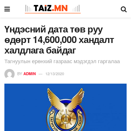
Үндэсний дата төв руу
өдөрт 14,600,000 хандалт
халдлага байдаг
Тагнуулын ерөнхий газраас мэдэгдэл гаргалаа
BY
ADMIN
12/13/2020