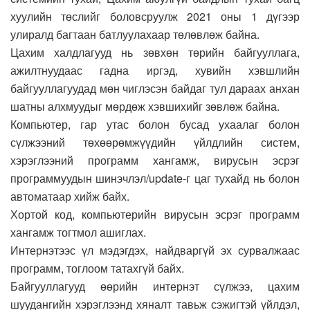
хуулийн төслийг боловсруулж 2021 оны 1 дүгээр
улиралд багтаан батлуулахаар төлөвлөж байна.
Цахим халдлагууд нь зөвхөн төрийн байгууллага,
ажилтнуудаас гадна иргэд, хувийн хэвшлийн
байгууллагуудад мөн чиглэсэн байдаг тул дараах анхан
шатны алхмуудыг мөрдөж хэвшихийг зөвлөж байна.
Компьютер, гар утас болон бусад ухаалаг болон
сүлжээний төхөөрөмжүүдийн үйлдлийн систем,
хэрэглээний программ хангамж, вирусын эсрэг
программуудын шинэчлэл/update-г цаг тухайд нь болон
автоматаар хийж байх.
Хортой код, компьютерийн вирусын эсрэг программ
хангамж тогтмол ашиглах.
Интернэтээс үл мэдэгдэх, найдваргүй эх сурвалжаас
программ, тоглоом татахгүй байх.
Байгууллагууд өөрийн интернэт сүлжээ, цахим
шуудангийн хэрэглээнд хяналт тавьж сэжигтэй үйлдэл,