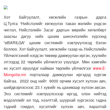
Хот байгуулалт, хөгжлийн газрын дарга
Ц.Тулга
“Нийслэлийг хөгжүүлэх таван жилийн үндсэн
чиглэл, Нийслэлийн Засаг даргын мөрийн хөтөлбөрт
заасны дагуу хийх цахим шинэчлэлийн хүрээнд
“eBARILGA” цахим системийг нэвтрүүлэхэд бэлэн
боллоо. Хот байгуулалт, хөгжлийн газар нь Нийслэлийн
Үйлчилгээний нэгдсэн төвөөр дамжуулан иргэн, хуулийн
этгээдэд 22 төрлийн үйлчилгээ үзүүлдэг. Мөн хамгийн
их хүсэлт ирүүлдэг найман төрлийн үйлчилгээг
www.E-
Mongolia.mn
порталаар дамжуулан иргэдэд хүргэж
байгаа. 2022 онд нийт 9000 орчим хүсэлт хүлээн авч,
шийдвэрлэснээс 23.1 хувийг нь цахимаар хүлээн авсан.
Энэ системийг нэвтрүүлснээр иргэд, олон нийтэд
мэдээллийг ил тод, нээлттэй, шуурхай хүргэхээс гадна
тэдний гомдол, хүсэлтийг хүлээн авч, яаралтай