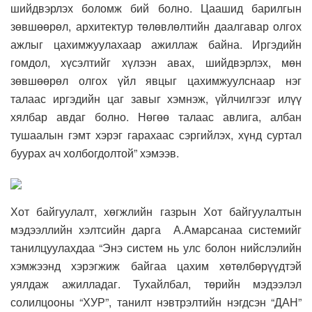
шийдвэрлэх боломж бий болно. Цаашид барилгын
зөвшөөрөл, архитектур төлөвлөлтийн даалгавар олгох
ажлыг цахимжуулахаар ажиллаж байна. Иргэдийн
гомдол, хүсэлтийг хүлээн авах, шийдвэрлэх, мөн
зөвшөөрөл олгох үйл явцыг цахимжуулснаар нэг
талаас иргэдийн цаг завыг хэмнэж, үйлчилгээг илүү
хялбар авдаг болно. Нөгөө талаас авлига, албан
тушаалын гэмт хэрэг гарахаас сэргийлэх, хүнд суртал
буурах ач холбогдолтой” хэмээв.
Хот байгуулалт, хөгжлийн газрын Хот байгуулалтын
мэдээллийн хэлтсийн дарга А.Амарсанаа системийг
танилцуулахдаа “Энэ систем нь улс болон нийслэлийн
хэмжээнд хэрэгжиж байгаа цахим хөтөлбөрүүдтэй
уялдаж ажилладаг. Тухайлбал, төрийн мэдээлэл
солилцооны “ХУР”, танилт нэвтрэлтийн нэгдсэн “ДАН”