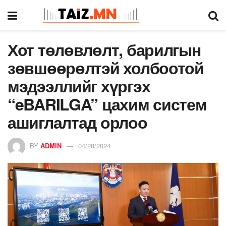
Хот төлөвлөлт, барилгын
зөвшөөрөлтэй холбоотой
мэдээллийг хүргэх
“eBARILGA” цахим систем
ашиглалтад орлоо
BY
ADMIN
04/28/2024