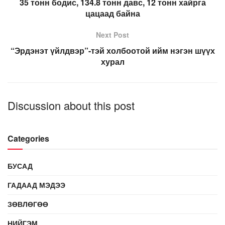
35 тонн бодис, 134.8 тонн давс, 12 тонн хайрга
цацаад байна
Next Post
“Эрдэнэт үйлдвэр”-тэй холбоотой ийм нэгэн шүүх
хурал
Discussion about this post
Categories
БУСАД
ГАДААД МЭДЭЭ
ЗӨВЛӨГӨӨ
НИЙГЭМ