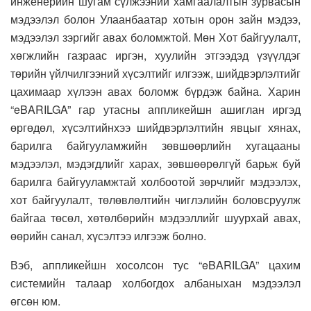
инженерийн шугам сүлжээний хамгаалалтын зурвасын
мэдээлэл болон Улаанбаатар хотын орон зайн мэдээ,
мэдээлэл зэргийг авах боломжтой. Мөн Хот байгуулалт,
хөгжлийн газраас иргэн, хуулийн этгээдэд үзүүлдэг
төрийн үйлчилгээний хүсэлтийг илгээж, шийдвэрлэлтийг
цахимаар хүлээн авах боломж бүрдэж байна. Харин
“eBARILGA” гар утасны аппликейшн ашиглан иргэд
өргөдөл, хүсэлтийнхээ шийдвэрлэлтийн явцыг хянах,
барилга байгууламжийн зөвшөөрлийн хугацааны
мэдээлэл, мэдэгдлийг харах, зөвшөөрөлгүй барьж буй
барилга байгууламжтай холбоотой зөрчлийг мэдээлэх,
хот байгуулалт, төлөвлөлтийн чиглэлийн боловсруулж
байгаа төсөл, хөтөлбөрийн мэдээллийг шуурхай авах,
өөрийн санал, хүсэлтээ илгээж болно.
Вэб, аппликейшн хосолсон тус “eBARILGA” цахим
системийн талаар холбогдох албаныхан мэдээлэл
өгсөн юм.