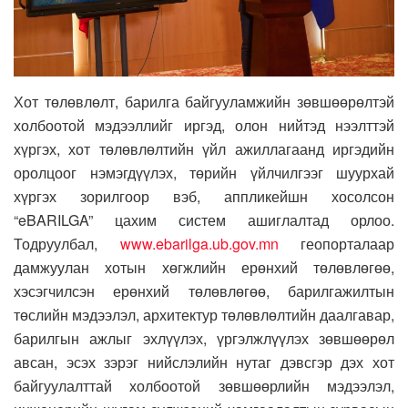
Хот төлөвлөлт, барилга байгууламжийн зөвшөөрөлтэй
холбоотой мэдээллийг иргэд, олон нийтэд нээлттэй
хүргэх, хот төлөвлөлтийн үйл ажиллагаанд иргэдийн
оролцоог нэмэгдүүлэх, төрийн үйлчилгээг шуурхай
хүргэх зорилгоор вэб, аппликейшн хосолсон
“eBARILGA” цахим систем ашиглалтад орлоо.
Тодруулбал,
www.ebarilga.ub.gov.mn
геопорталаар
дамжуулан хотын хөгжлийн ерөнхий төлөвлөгөө,
хэсэгчилсэн ерөнхий төлөвлөгөө, барилгажилтын
төслийн мэдээлэл, архитектур төлөвлөлтийн даалгавар,
барилгын ажлыг эхлүүлэх, үргэлжлүүлэх зөвшөөрөл
авсан, эсэх зэрэг нийслэлийн нутаг дэвсгэр дэх хот
байгуулалттай холбоотой зөвшөөрлийн мэдээлэл,