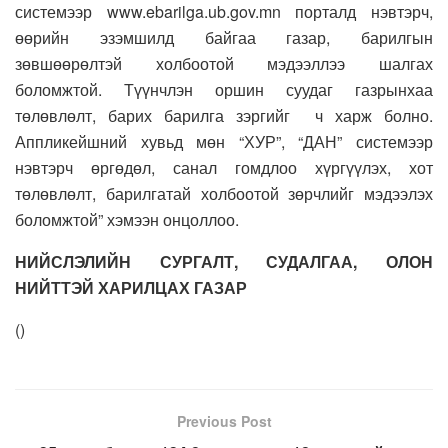
системээр www.ebarilga.ub.gov.mn порталд нэвтэрч,
өөрийн эзэмшилд байгаа газар, барилгын
зөвшөөрөлтэй холбоотой мэдээллээ шалгах
боломжтой. Түүнчлэн оршин суудаг газрынхаа
төлөвлөлт, барих барилга зэргийг ч харж болно.
Аппликейшний хувьд мөн “ХУР”, “ДАН” системээр
нэвтэрч өргөдөл, санал гомдлоо хүргүүлэх, хот
төлөвлөлт, барилгатай холбоотой зөрчлийг мэдээлэх
боломжтой” хэмээн онцоллоо.
НИЙСЛЭЛИЙН СУРГАЛТ, СУДАЛГАА, ОЛОН
НИЙТТЭЙ ХАРИЛЦАХ ГАЗАР
(
)
Previous Post