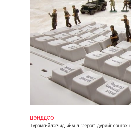
ЦЭНДДОО
Түрэмгийлэгчид ийм л “эерэг” дүрийг сонгох