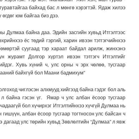
 гуравтайгаа байхад бас л мөнгө хэрэгтэй. Ядаж хилээ
 өгдөг юм байгаа биз дээ.
 Дулмаа байна даа. Эдийн засгийн хувьд Итгэлтээс
хрийнхээ ёс төдий гэргий, харин ивээн тэтгэгчийнхээ
өмөртэй суугаад тэр хараат байдал арилж, жинхэнэ
ун журамт Долгор хүртэл ивээн тэтгэгч Итгэлтийг
йдэг. Хувь хүний ч, улс орны ч эрх чөлөө, тусгаар
 мааний байхгүй бол Маани бадмихум”
лгоход чиглэсэн алхмууд хийгээд байна гэдэг бол аль
л байна гэсэн үг. Ямар ч улс албан ёсоор тусгаар
 чадаагүй бол хүчирхэг Итгэлтийнхээ хүчгүй Дулмаа нь
гишүүн, албан ёсоор тусгаар тогтносон улс байсан ч
ээ дагаад улс төрийн хувьд Зөвлөлтийн “Дулмаа” л явж