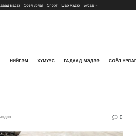
адаад мэдээ
Соёл урлаг
Спорт
Шар мэдээ
Бусад
Л
НИЙГЭМ
ХҮМҮҮС
ГАДААД МЭДЭЭ
СОЁЛ УРЛА
0
мэдээ