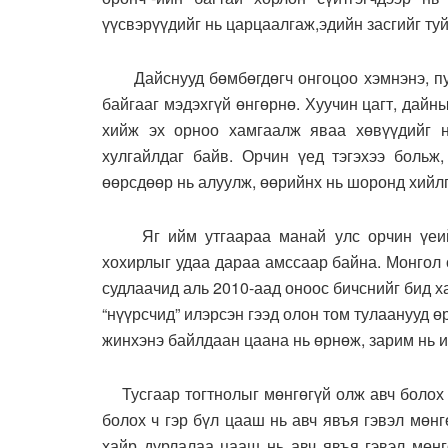
үүсвэрүүдийг нь царцаалгаж,эдийн засгийг ту
Дайснууд бөмбөгдөгч онгоцоо хэмнэнэ, пуу
байгааг мэдэхгүй өнгөрнө. Хуучин цагт, дайн
хийж эх орноо хамгаалж яваа хөвүүдийг н
хулгайлдаг байв. Орчин үед тэгэхээ больж
өөрсдөөр нь алуулж, өөрийнх нь шоронд хийлг
Яг ийм утгаараа манай улс орчин үеийн 
хохирлыг удаа дараа амссаар байна. Монгол 
судлаачид аль 2010-аад оноос бичснийг бид х
“нүүрсчид” илэрсэн гээд олон том тулаанууд 
жинхэнэ байлдаан цаана нь өрнөж, зарим нь и
Тусгаар тогтнолыг мөнгөгүй олж авч болох ч
болох ч гэр бүл цааш нь авч явъя гэвэл мөнг
хайр дурлалаа цааш нь авч явъя гэвэл мөнгө