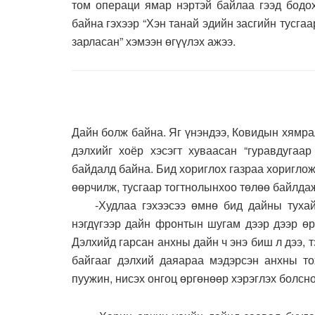
том операци ямар нэртэй байлаа гээд бодох
байна гэхээр “Хэн танай эдийн засгийн тусгаа
зарласан” хэмээн өгүүлэх ажээ.
Дайн болж байна. Яг үнэндээ, Ковидын хямра
дэлхийг хоёр хэсэгт хуваасан “гуравдугаа
байдалд байна. Бид хориглох газраа хоригл
өөрчилж, тусгаар тогтнолынхоо төлөө байлдаж
-Худлаа гэхээсээ өмнө бид дайны тухай 
нэгдүгээр дайн фронтын шугам дээр дээр өр
Дэлхийд гарсан анхны дайн ч энэ биш л дээ, 
байгааг дэлхий даяараа мэдэрсэн анхны то
пуужин, нисэх онгоц өргөнөөр хэрэглэх болсн