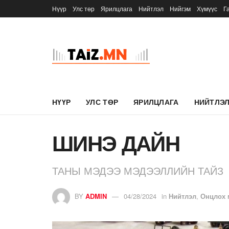
Нүүр
Улс төр
Ярилцлага
Нийтлэл
Нийгэм
Хүмүүс
Г
НҮҮР
УЛС ТӨР
ЯРИЛЦЛАГА
НИЙТЛЭ
ШИНЭ ДАЙН
ТАНЫ МЭДЭЭ МЭДЭЭЛЛИЙН ТАЙЗ
BY
ADMIN
04/28/2024
in
Нийтлэл
,
Онцлох 