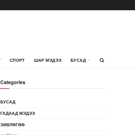
Г
СПОРТ
ШАР МЭДЭЭ
БУСАД
Categories
БУСАД
ГАДААД МЭДЭЭ
ЗӨВЛӨГӨӨ