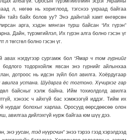
ах албагүй. Оросын түрэмгийллийн эсрэг Украйны
ад л, нөгөө нь хориглоод, тэгснээ ухраад байгаа
йн тайз байх болов уу? Энэ дайнтай хамт өнгөрсөн
лирсан арга, хэдэн мянган турш байсан “Их гүрэн”
рна. Дайн, түрэмгийлэл, Их гүрэн алга болно гэсэн үг
 л төгсгөл болно гэсэн үг.
авах нэгдүгээр сургамж бол “
Ямар ч том гүрнийг
н бодлого тодорхойлж явсан энэ гүрнийг айлынхаа
улан, дотроос нь идсэн зүйл бол авилга. Хоёрдугаар
л авилга устана. Шударга ёс тогтоно. Хүчирхэг гар
гдөл байсныг хэлж байна. Ийм тохиолдолд авилга
тгүй, хэнээс ч айхгүй бас хэмжээгүй иддэг. Тийм их
үй нурдаг болохыг харлаа. Оросууд өөрсдөөсөө олон
ш, авилгаа дийлэхгүй нурж байгаа юм шүү дээ.
н, энэ уусан, тэд нүүрсчин
” энээ тэрээ гээд хэрэлдээд
 идэгдэхгүйн баталгаа. Хоорондоо зодолдох нь зарим