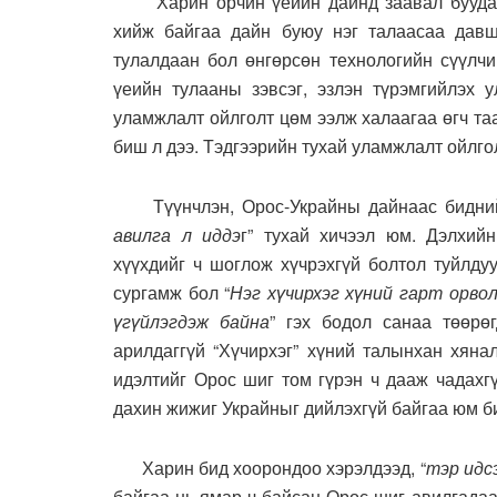
Харин орчин үеийн дайнд заавал буудалц
хийж байгаа дайн буюу нэг талаасаа давша
тулалдаан бол өнгөрсөн технологийн сүүлчи
үеийн тулааны зэвсэг, эзлэн түрэмгийлэх у
уламжлалт ойлголт цөм ээлж халаагаа өгч таа
биш л дээ. Тэдгээрийн тухай уламжлалт ойлголт
Түүнчлэн, Орос-Украйны дайнаас бидний 
авилга л иддэ
г” тухай хичээл юм. Дэлхий
хүүхдийг ч шоглож хүчрэхгүй болтол туйлду
сургамж бол “
Нэг хүчирхэг хүний гарт орво
үгүйлэгдэж байна
” гэх бодол санаа төөрө
арилдаггүй “Хүчирхэг” хүний талынхан хянал
идэлтийг Орос шиг том гүрэн ч дааж чадахг
дахин жижиг Украйныг дийлэхгүй байгаа юм би
Харин бид хоорондоо хэрэлдээд, “
тэр идсэ
байгаа нь ямар ч байсан Орос шиг авилгадаа