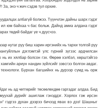
! За, энэ ч жич сэдэв тул орхие.
уудалцах албагүй болжээ. Түүнчлэн дайны шарх гэдэг
н ил юм байхаа ч бас больж. Дайнд амиа алдана гэдэг
арах төдий байдаг үе ч дуусчээ.
ар нутаг руу биш харин иргэнийх нь тархи толгой руу
рангуйллын дэглэмтэй улс гүрний зүгээс ардчилсан
х нь их хялбар болсон гэх. Өөрөө хэлбэл, хөрштэйгээ
хамгийн ариун нандин зүйлсийг зэвсгээ болгон авдаг.
технологи. Бурхан багшийнх нь дүрээр сүмд нь орж
даг нь ад чөтгөрийг төсөөлөхдөө гаргадаг алдаа. Бид
муухай дүрийг ашиглаж гэнэддэг. Хорлох гэж ирсэн
н” гэдгээ духан дээрээ бичээд явах вэ дээ! Шашныг
нь сүм хийдэд саадгүй нэвтрэх хэмжээний өмсгөл зэхэж