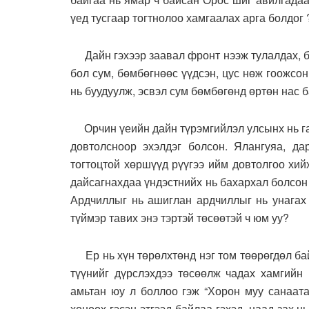
үед тусгаар тогтнолоо хамгаалах арга болдог ?
Дайн гэхээр заавал фронт нээж тулалдах, б
бол сум, бөмбөгнөөс үүдсэн, цус нөж гоожсо
нь буудуулж, эсвэл сум бөмбөгөнд өртөн нас б
Орчин үеийн дайн түрэмгийлэл улсынх нь газ
довтолсноор эхэлдэг болсон. Ялангуяа, да
тогтоцтой хөршүүд рүүгээ ийм довтолгоо хий
дайсагнахдаа үндэстнийх нь бахархал болсон 
Ардчиллыг нь ашиглан ардчиллыг нь унагах 
түймэр тавих энэ тэртэй төсөөтэй ч юм уу?
Ер нь хүн төрөлхтөнд нэг том төөрөгдөл бай
түүнийг дүрслэхдээ төсөөлж чадах хамгийн 
амьтан юу л боллоо гэж “Хорон муу санаата
хөнөөх гэсэн этгээд байлаа гэхэд, наад зах 