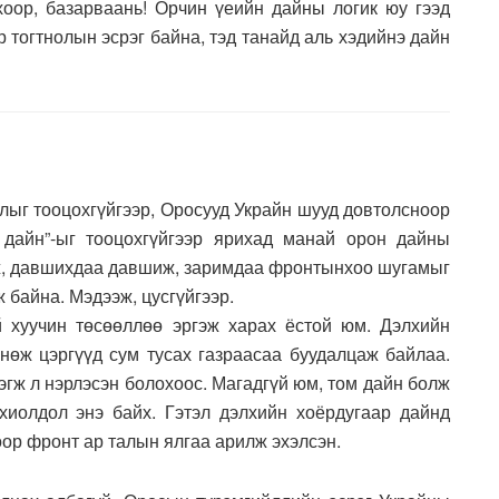
оор, базарваань! Орчин үеийн дайны логик юу гээд
р тогтнолын эсрэг байна, тэд танайд аль хэдийнэ дайн
лыг тооцохгүйгээр, Оросууд Украйн шууд довтолсноор
р дайн”-ыг тооцохгүйгээр ярихад манай орон дайны
ож, давшихдаа давшиж, заримдаа фронтынхоо шугамыг
 байна. Мэдээж, цусгүйгээр.
хуучин төсөөллөө эргэж харах ёстой юм. Дэлхийн
нөж цэргүүд сум тусах газраасаа буудалцаж байлаа.
тэгж л нэрлэсэн болохоос. Магадгүй юм, том дайн болж
хиолдол энэ байх. Гэтэл дэлхийн хоёрдугаар дайнд
оор фронт ар талын ялгаа арилж эхэлсэн.