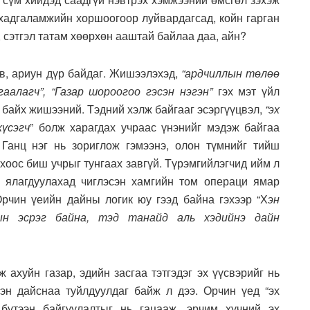
 хадгаламжийн хоршоогоор луйвардагсад, койн гарган
 сэтгэл татам хөөрхөн ааштай байлаа даа, айн?
в, ариун дүр байдаг. Жишээлэхэд,
“ардчиллын төлөө
гаалагч”, “Газар шороогоо гэсэн нэгэн”
гэх мэт үйл
р байх жишээний. Тэдний хэлж байгааг эсэргүүцвэл,
“эх
хүсэгч
” болж харагдах учраас үнэнийг мэдэж байгаа
. Ганц нэг нь зориглож гэмээнэ, олон түмнийг тийш
хоос биш учрыг тунгаах завгүй. Түрэмгийлэгчид ийм л
г ялагдуулахад чиглэсэн хамгийн том операци ямар
Орчин үеийн дайны логик юу гээд байна гэхээр “Х
эн
ын эсрэг байна, тэд танайд аль хэдийнэ дайн
уйн газар, эдийн засгаа тэтгэдэг эх үүсвэрийг нь
гэн дайснаа туйлдуулдаг байж л дээ. Орчин үед “эх
 бүтээн байгуулалтыг нь гацааж, эрчим хүчний эх