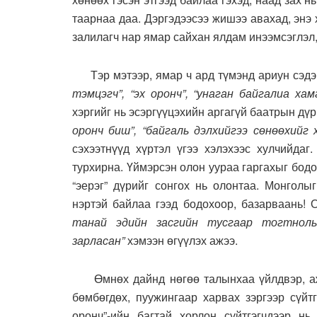
таарнаа даа. Дэргэдээсээ жишээ авахад, энэ
залилагч нар ямар сайхан ялдам инээмсэглэл,
Тэр мэтээр, ямар ч ард түмэнд ариун сэдэ
тэмцэгч”, “эх оронч”, “унаган байгалиа хам
хэргийг нь эсэргүүцэхийн аргагүй баатрын дү
оронч биш”, “байгаль дэлхийгээ сөнөөхийг 
сэхээтнүүд хүртэл үгээ хэлэхээс хулчийдаг
турхирна. Үймэрсэн олон уураа гаргахыг бодо
“эерэг” дүрийг сонгох нь олонтаа. Монголы
нэртэй байлаа гээд бодохоор, базарваань! 
танай эдийн засгийн тусгаар тогтнол
зарласан”
хэмээн өгүүлэх ажээ.
Өмнөх дайнд нөгөө талынхаа үйлдвэр, аж ах
бөмбөгдөх, пуужингаар харвах зэргээр сүйт
оронч”-ийн багтай хорлон сүйтгэгчдээр нь