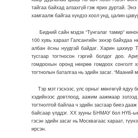
тайгаа байхад алзахгүй гэж ярих дуртай. Энэ
хамгаалж байгаа хүндээ хоол унд, цалин цавуу
Бидний сайн мэдэх “Тунгалаг тамир” киноны
100 хувь хараат Галсангийн эхнэр байхдаа нө
албан ёсны нуудгай байдаг. Харин цахиур Т
тусгаар тогтносон гэргий болдог доо. Ари
гомдоохын оронд нөхрөө гомдоох сонголт хи
тогтнолын баталгаа нь эдийн засаг. “Мааний
Тэр мэт гэснээс, улс орныг мөнгөгүй ядуу бо
хэдийнээс довтлоод, аажим аажмаар эзлээд 
тогтнолтой байлаа ч эдийн засгаар биеэ дааж
байсаар үлддэг. ХХ зууны БНМАУ бол НҮБ-ын 
гэсэн эдийн засаг нь Москвагаас хараат, түүн
ирсэн.