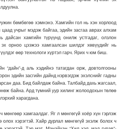
йлдуулна.
жин бөмбөгөө хэмнэнэ. Хамгийн гол нь хэн хорлоод
ы цаад учрыг мэдэж байгаа, эдийн засгаа аврах алхам
ь дайсан хамгийн түрүүнд онилж устгадаг, олзлон
, эх орноо цээжээ хамгаалсан шилдэг хөвүүдийг нь
үүлдэг өөр технологи хүртэл гарч. Ярих ч юм биш.
“дайн”-д аль хэдийнэ татагдан орж, довтолгооны
орон эдийн засгийн дайнд нэрвэгдэж эхэлснийг гадны
арсан даа. Бид байлдаж байна. Талбайд дахь жагсаал,
өрнөж байна. Ард түмний уур хилинг жолоодохын төлөө
лэрхий харагдана.
 мөнгөөр хамгаалдаг. Яг л мөнгөгүй хоёр хүн гэрлэж
ө олох хэрэгтэй. Хайр дурлал мөнгөгүй эхэлж болох ч
 хэрэгтэй. Тэр мэт. Манайхан “Хил хэл, мал гурав”-