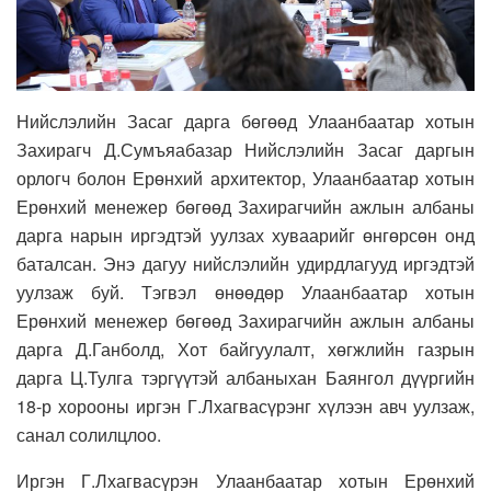
Нийслэлийн Засаг дарга бөгөөд Улаанбаатар хотын
Захирагч Д.Сумъяабазар Нийслэлийн Засаг даргын
орлогч болон Ерөнхий архитектор, Улаанбаатар хотын
Ерөнхий менежер бөгөөд Захирагчийн ажлын албаны
дарга нарын иргэдтэй уулзах хуваарийг өнгөрсөн онд
баталсан. Энэ дагуу нийслэлийн удирдлагууд иргэдтэй
уулзаж буй. Тэгвэл өнөөдөр Улаанбаатар хотын
Ерөнхий менежер бөгөөд Захирагчийн ажлын албаны
дарга Д.Ганболд, Хот байгуулалт, хөгжлийн газрын
дарга Ц.Тулга тэргүүтэй албаныхан Баянгол дүүргийн
18-р хорооны иргэн Г.Лхагвасүрэнг хүлээн авч уулзаж,
санал солилцлоо.
Иргэн Г.Лхагвасүрэн Улаанбаатар хотын Ерөнхий