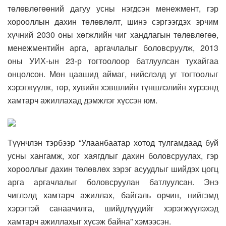
төлөвлөгөөний дагуу усны нэгдсэн менежмент, гэр
хорооллын дахин төлөвлөлт, шинэ сэргээгдэх эрчим
хүчний 2030 оны хөгжлийн чиг хандлагын төлөвлөгөө,
менежментийн арга, аргачлалыг боловсруулж, 2013
оны УИХ-ын 23-р тогтоолоор батлуулсан тухайгаа
онцолсон. Мөн цаашид аймаг, нийслэлд уг тогтоолыг
хэрэгжүүлж, төр, хувийн хэвшлийн түншлэлийн хүрээнд
хамтарч ажиллахад дэмжлэг хүссэн юм.
Түүнчлэн тэрбээр “Улаанбаатар хотод тулгамдаад буй
усны хангамж, хог хаягдлыг дахин боловсруулах, гэр
хорооллыг дахин төлөвлөх зэрэг асуудлыг шийдэх цогц
арга аргачлалыг боловсруулан батлуулсан. Энэ
чиглэлд хамтарч ажиллах, байгаль орчин, нийгэмд
хэрэгтэй санаачилга, шийдлүүдийг хэрэгжүүлэхэд
хамтарч ажиллахыг хүсэж байна” хэмээсэн.