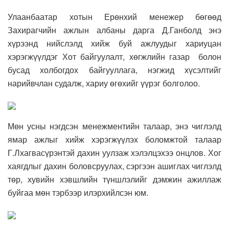
Улаанбаатар хотын Ерөнхий менежер бөгөөд
Захирагчийн ажлын албаны дарга Д.Ганболд энэ
хүрээнд нийслэлд хийж буй ажлуудыг хариуцан
хэрэгжүүлдэг Хот байгуулалт, хөгжлийн газар болон
бусад холбогдох байгууллага, нэгжид хүсэлтийг
нарийвчлан судалж, хариу өгөхийг үүрэг болголоо.
Мөн усны нэгдсэн менежментийн талаар, энэ чиглэлд
ямар ажлыг хийж хэрэгжүүлэх боломжтой талаар
Г.Лхагвасүрэнтэй дахин уулзаж хэлэлцэхээ онцлов. Хог
хаягдлыг дахин боловсруулах, сэргээн ашиглах чиглэлд
төр, хувийн хэвшлийн түншлэлийг дэмжин ажиллаж
буйгаа мөн тэрбээр илэрхийлсэн юм.