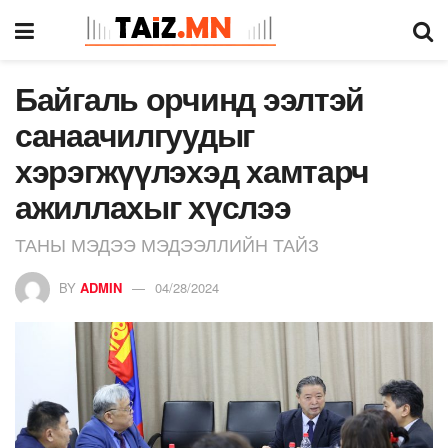
Байгаль орчинд ээлтэй
санаачилгуудыг
хэрэгжүүлэхэд хамтарч
ажиллахыг хүслээ
ТАНЫ МЭДЭЭ МЭДЭЭЛЛИЙН ТАЙЗ
BY
ADMIN
04/28/2024