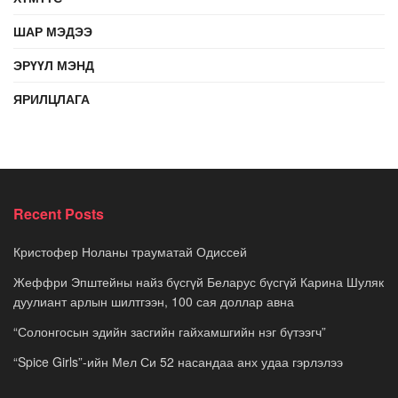
ШАР МЭДЭЭ
ЭРҮҮЛ МЭНД
ЯРИЛЦЛАГА
Recent Posts
Кристофер Ноланы трауматай Одиссей
Жеффри Эпштейны найз бүсгүй Беларус бүсгүй Карина Шуляк
дуулиант арлын шилтгээн, 100 сая доллар авна
“Солонгосын эдийн засгийн гайхамшгийн нэг бүтээгч”
“Spice Girls”-ийн Мел Си 52 насандаа анх удаа гэрлэлээ