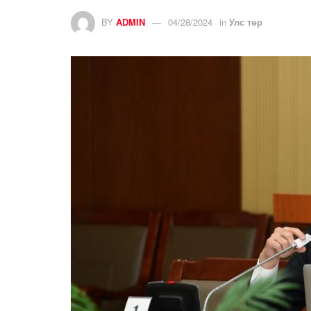
BY
ADMIN
04/28/2024
in
Улс төр