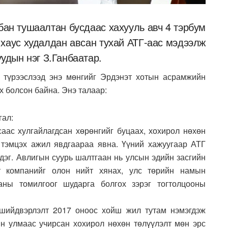
ан тушаалтан бусдаас хахууль авч 4 тэрбум
 хаус худалдан авсан тухай АТГ-аас мэдээлж
уудын нэг З.Ганбаатар.
 түрээслээд энэ мөнгийг Эрдэнэт хотын асрамжийн
х болсон байна. Энэ талаар:
гал:
саас хулгайлагдсан хөрөнгийг буцаах, хохирол нөхөн
 тэмцэх ажил явдгаараа явна. Үүний хажуугаар АТГ
дэг. Авлигын суурь шалтгаан нь улсын эдийн засгийн
т компанийг олон нийт хянах, улс төрийн намын
аны томилгоог шударга болгох зэрэг тогтолцооны
шийдвэрлэлт 2017 оноос хойш жил тутам нэмэгдэж
ийн улмаас учирсан хохирол нөхөн төлүүлэлт мөн эрс