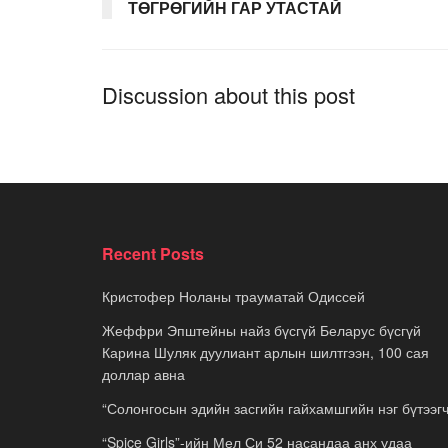
ТӨГРӨГИЙН ГАР УТАСТАЙ
Discussion about this post
Recent Posts
Кристофер Ноланы трауматай Одиссей
Жеффри Эпштейны найз бүсгүй Беларус бүсгүй
Карина Шуляк дуулиант арлын шилтгээн, 100 сая
доллар авна
“Солонгосын эдийн засгийн гайхамшгийн нэг бүтээгч
“Spice Girls”-ийн Мел Си 52 насандаа анх удаа