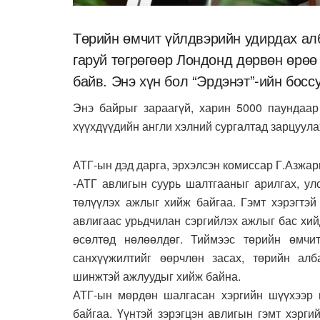
Төрийн өмчит үйлдвэрийн удирдах алб
гаруй төгрөгөөр Лондонд дөрвөн өрөө
байв. Энэ хүн бол “Эрдэнэт”-ийн босс
Энэ байрыг зараагүй, харин 5000 паундаар
хүүхдүүдийн англи хэлний сургалтад зарцуула
АТГ-ын дэд дарга, эрхэлсэн комиссар Г.Азжар
-АТГ авлигын суурь шалтгааныг арилгах, ул
төлүүлэх ажлыг хийж байгаа. Гэмт хэрэгтэй
авлигаас урьдчилан сэргийлэх ажлыг бас хий
өсөлтөд нөлөөлдөг. Тиймээс төрийн өмчи
санхүүжилтийг өөрчлөн засах, төрийн алб
шинжтэй ажлуудыг хийж байна.
АТГ-ын мөрдөн шалгасан хэргийн шүүхээр 
байгаа. Үүнтэй зэрэгцэн авлигын гэмт хэрг