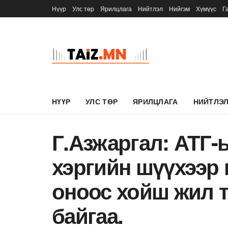
Нүүр
Улс төр
Ярилцлага
Нийтлэл
Нийгэм
Хүмүүс
Г
НҮҮР
УЛС ТӨР
ЯРИЛЦЛАГА
НИЙТЛЭ
Г.Азжаргал: АТГ
хэргийн шүүхээр
оноос хойш жил 
байгаа.