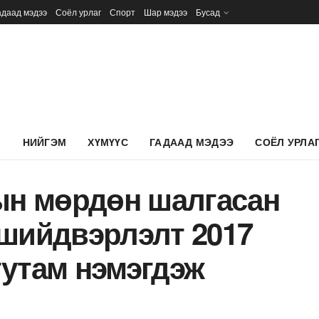
адаад мэдээ
Соёл урлаг
Спорт
Шар мэдээ
Бусад
Л
НИЙГЭМ
ХҮМҮҮС
ГАДААД МЭДЭЭ
СОЁЛ УРЛА
-ын мөрдөн шалгасан
 шийдвэрлэлт 2017
тутам нэмэгдэж