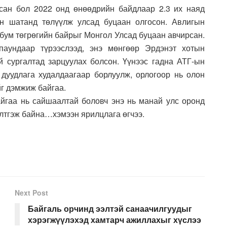
йсан бол 2022 онд өнөөдрийн байдлаар 2.3 их наяд
н шатанд төлүүлж улсад буцаан олгосон. Авлигын
рбум төгрөгийн байрыг Монгол Улсад буцаан авчирсан.
паундаар түрээслээд, энэ мөнгөөр Эрдэнэт хотын
 сургалтад зарцуулах болсон. Үүнээс гадна АТГ-ын
уудлага худалдаагаар борлуулж, орлогоор нь олон
г дэмжиж байгаа.
байгаа нь сайшаалтай боловч энэ нь манай улс оронд
лтгэж байна…хэмээн ярилцлага өгчээ.
Next Post
Байгаль орчинд ээлтэй санаачилгуудыг
хэрэгжүүлэхэд хамтарч ажиллахыг хүслээ