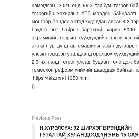
нэмэгдсэн. 2021 онд 96.2 тэрбум төгрөг ба
төгрөгийн хохирлыг АТГ мөрдөн байцаалты
мөнгөөр Лондон хотод худалдан авсан 4.3 тэ
Гэхдээ энэ байрыг зарахгүй, харин 5000 
асрамжийн газрын хүүхдүүдийн англи хэлний
ажлын үр дүнд автомашины азын дугаарыг д
улсын тэмцээн уралдаанд оролцох хүүхдүүдий
2.3 их наяд төгрөг улсад буцаан төлөгдөж 
томоохон реформ хийхийг шаардаж байгааг и
https://taiz.mn/11950.html
(
)
Previous Post
Н.ХҮРЭЛСҮХ: 92 ШИРХЭГ БРЭНДИЙН
ГУТАЛТАЙ ХУЛАН ДООД ҮНЭ НЬ 15 САЯ