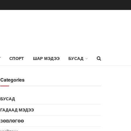
Г
СПОРТ
ШАР МЭДЭЭ
БУСАД
Categories
БУСАД
ГАДААД МЭДЭЭ
ЗӨВЛӨГӨӨ