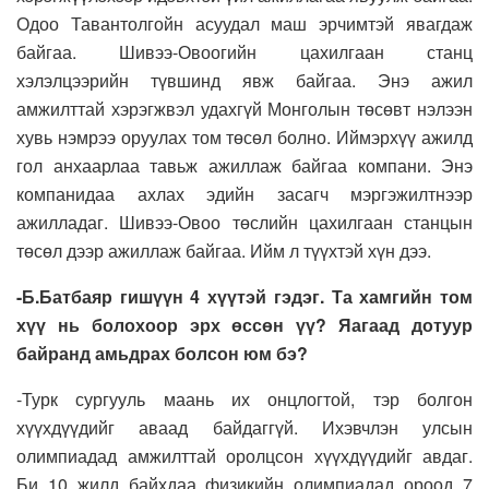
Одоо Тавантолгойн асуудал маш эрчимтэй явагдаж
байгаа. Шивээ-Овоогийн цахилгаан станц
хэлэлцээрийн түвшинд явж байгаа. Энэ ажил
амжилттай хэрэгжвэл удахгүй Монголын төсөвт нэлээн
хувь нэмрээ оруулах том төсөл болно. Иймэрхүү ажилд
гол анхаарлаа тавьж ажиллаж байгаа компани. Энэ
компанидаа ахлах эдийн засагч мэргэжилтнээр
ажилладаг. Шивээ-Овоо төслийн цахилгаан станцын
төсөл дээр ажиллаж байгаа. Ийм л түүхтэй хүн дээ.
-Б.Батбаяр гишүүн 4 хүүтэй гэдэг. Та хамгийн том
хүү нь болохоор эрх өссөн үү? Яагаад дотуур
байранд амьдрах болсон юм бэ?
-Турк сургууль маань их онцлогтой, тэр болгон
хүүхдүүдийг аваад байдаггүй. Ихэвчлэн улсын
олимпиадад амжилттай оролцсон хүүхдүүдийг авдаг.
Би 10 жилд байхдаа физикийн олимпиадад ороод 7