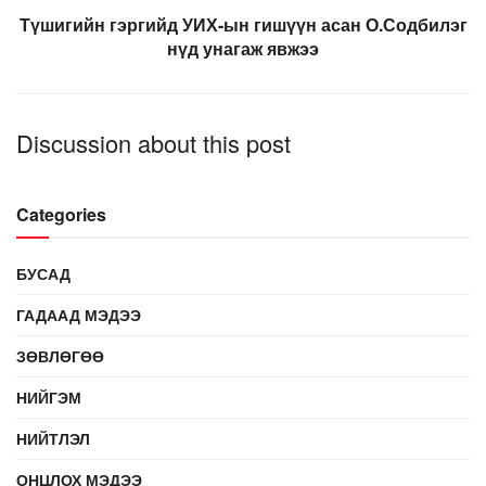
Түшигийн гэргийд УИХ-ын гишүүн асан О.Содбилэг
нүд унагаж явжээ
Discussion about this post
Categories
БУСАД
ГАДААД МЭДЭЭ
ЗӨВЛӨГӨӨ
НИЙГЭМ
НИЙТЛЭЛ
ОНЦЛОХ МЭДЭЭ