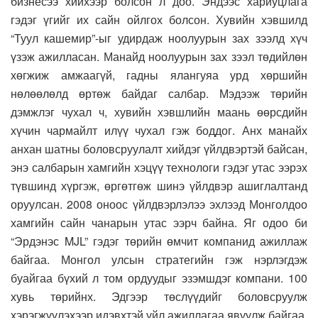
бизнесээ хийхээр болсон л доо. Эндээс хариуцлага
гэдэг үгийг их сайн ойлгох болсон. Хувийн хэвшилд
“Туул кашемир”-ыг удирдаж ноолуурын зах зээлд хүч
үзэж ажилласан. Манайд ноолуурын зах зээл төдийлөн
хөгжиж амжаагүй, гадны ялангуяа урд хөршийн
нөлөөлөлд өртөж байдаг салбар. Мэдээж төрийн
дэмжлэг чухал ч, хувийн хэвшлийн маань өөрсдийн
хүчин чармайлт илүү чухал гэж боддог. Анх манайх
анхан шатны боловсруулалт хийдэг үйлдвэртэй байсан,
энэ салбарын хамгийн хэцүү технологи гэдэг утас ээрэх
түвшинд хүргэж, өргөтгөж шинэ үйлдвэр ашиглалтанд
оруулсан. 2008 оноос үйлдвэрлэлээ эхлээд Монголдоо
хамгийн сайн чанарын утас ээрч байна. Яг одоо би
“Эрдэнэс MJL” гэдэг төрийн өмчит компанид ажиллаж
байгаа. Монгол улсын стратегийн гэж нэрлэгдэж
буайгаа бүхий л том ордуудыг эзэмшдэг компани. 100
хувь төрийнх. Эдгээр төслүүдийг боловсруулж
хэрэгжүүлэхээр идэвхтэй үйл ажиллагаа явуулж байгаа.