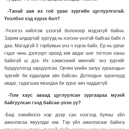
-Танай аав их гоё уран зургийн цуглуулгатай.
Үнэлбэл хэд хүрэх бол?
-Үнэлгээ хийлгэж үзээгүй болохоор мэдэхгүй байна.
Зарим алдартай зургууд нь нэлээн үнэтэй байгаа байх л
даа. Магадгүй 3 тэрбумын үнэ ч хүрэх байх. Ер нь урлаг
гэдэг чинь дэлгүүрт ороод юм авдаг шиг тогтсон ханш
байхгүй ш дээ. Их хэмжээний мөнгийг энэ зургийг
бүрдүүлэхэд зарцуулсан. Орчин үеийн залуу зураачдын
зургийг би худалдаж авч байсан. Дотоодын зурагнууд
авдаг, гадагшаа явахдаа би зураг авч чаддаггүй.
-Том хаус аваад цуглуулсан зургаараа музей
байгуулсан гээд байсан үнэн үү?
-Бид ээжийнхээ нэр дээр сан нээгээд буяны үйл
ажиллагаа явуулдаг юм. Тэр үйл ажиллагааг байнга