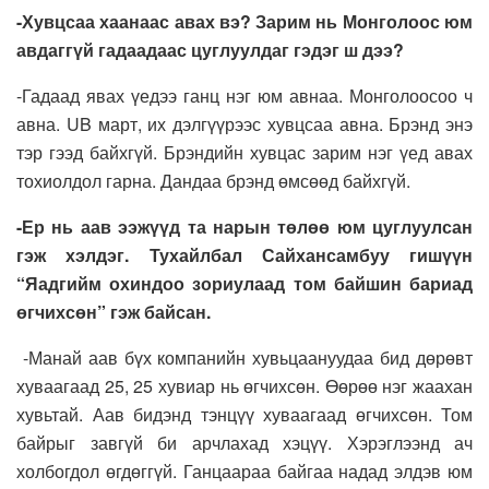
-Хувцсаа хаанаас авах вэ? Зарим нь Монголоос юм
авдаггүй гадаадаас цуглуулдаг гэдэг ш дээ?
-Гадаад явах үедээ ганц нэг юм авнаа. Монголоосоо ч
авна. UB март, их дэлгүүрээс хувцсаа авна. Брэнд энэ
тэр гээд байхгүй. Брэндийн хувцас зарим нэг үед авах
тохиолдол гарна. Дандаа брэнд өмсөөд байхгүй.
-Ер нь аав ээжүүд та нарын төлөө юм цуглуулсан
гэж хэлдэг. Тухайлбал Сайхансамбуу гишүүн
“Яадгийм охиндоо зориулаад том байшин бариад
өгчихсөн” гэж байсан.
-Манай аав бүх компанийн хувьцаануудаа бид дөрөвт
хуваагаад 25, 25 хувиар нь өгчихсөн. Өөрөө нэг жаахан
хувьтай. Аав бидэнд тэнцүү хуваагаад өгчихсөн. Том
байрыг завгүй би арчлахад хэцүү. Хэрэглээнд ач
холбогдол өгдөггүй. Ганцаараа байгаа надад элдэв юм