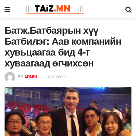
Батж.Батбаярын хүү
Батбилэг: Аав компанийн
хувьцаагаа бид 4-т
хуваагаад өгчихсөн
BY
ADMIN
12/13/2020