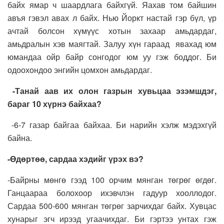
байх ямар ч шаардлага байхгүй. Яахав том байшин
авъя гэвэл авах л байх. Нью Йоркт настай гэр бүл, үр
ачтай болсон хүмүүс хотын захаар амьдардаг,
амьдралын хэв маягтай. Залуу хүн гараад явахад юм
юмандаа ойр байр сонгодог юм уу гэж боддог. Би
одоохондоо энгийн цомхон амьдардаг.
-Танай аав их олон газрын хувьцаа эзэмшдэг,
бараг 10 хүрнэ байхаа?
-6-7 газар байгаа байхаа. Би нарийн хэлж мэдэхгүй
байна.
-Өдөртөө, сардаа хэдийг үрэх вэ?
-Байрны мөнгө гээд 100 орчим мянган төгрөг өгдөг.
Ганцаараа болохоор ихэвчлэн гадуур хооллодог.
Сардаа 500-600 мянган төгрөг зарчихдаг байх. Хувцас
хунарыг эгч ирээд угаачихдаг. Би гэртээ унтах гэж