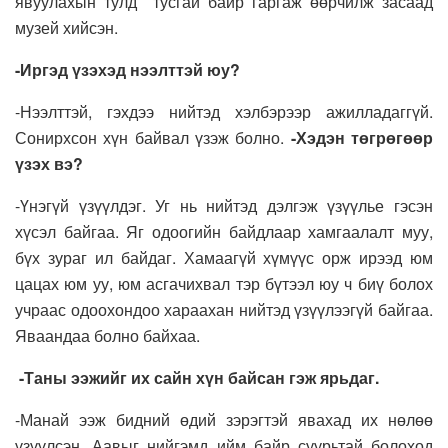
явуулахын тулд тусгай байр гаргаж өөрчилж засаад
музей хийсэн.
-Иргэд үзэхэд нээлттэй юу?
-Нээлттэй, гэхдээ нийтэд хэлбэрээр ажилладаггүй.
Сонирхсон хүн байвал үзэж болно.
-Хэдэн төгрөгөөр
үзэх вэ?
-Үнэгүй үзүүлдэг. Уг нь нийтэд дэлгэж үзүүлье гэсэн
хүсэл байгаа. Яг одоогийн байдлаар хамгаалалт муу,
бүх зураг ил байдаг. Хамаагүй хүмүүс орж ирээд юм
цацах юм уу, юм асгачихвал тэр бүтээл юу ч биү болох
учраас одоохондоо хараахан нийтэд үзүүлээгүй байгаа.
Яваандаа болно байхаа.
-Таны ээжийг их сайн хүн байсан гэж ярьдаг.
-Манай ээж бидний өдий зэрэгтэй явахад их нөлөө
үзүүлсэн. Аавыг нийгэмд ийм байр суурьтай болоход