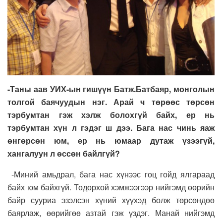
-Таны аав УИХ-ын гишүүн Батж.Батбаяр, монголын
толгой баячуудын нэг. Арай ч төрөөс төрсөн
тэрбумтан гэж хэлж болохгүй байх, ер нь
тэрбумтан хүн л гэдэг ш дээ. Бага нас чинь яаж
өнгөрсөн юм, ер нь юмаар дутаж үзээгүй,
хангалуун л өссөн байлгүй?
-Миний амьдрал, бага нас хүнээс гоц гойд ялгараад
байх юм байхгүй. Тодорхой хэмжээгээр нийгэмд өөрийн
байр сууриа эзэлсэн хүний хүүхэд болж төрсөндөө
баярлаж, өөрийгөө азтай гэж үздэг. Манай нийгэмд