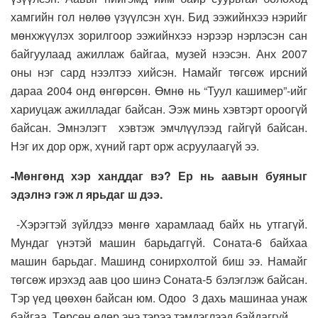
хамгийн гол нөлөө үзүүлсэн хүн. Бид ээжийнхээ нэрийг
мөнхжүүлэх зорилгоор ээжийнхээ нэрээр нэрлэсэн сан
байгуулаад ажиллаж байгаа, музей нээсэн. Анх 2007
оны нэг сард нээлтээ хийсэн. Намайг төгсөж ирсний
дараа 2004 онд өнгөрсөн. Өмнө нь “Туул кашимер”-ийг
хариуцаж ажилладаг байсан. Ээж минь хэвтэрт ороогүй
байсан. Эмнэлэгт хэвтэж эмчлүүлээд гайгүй байсан.
Нэг их дор орж, хүний гарт орж асруулаагүй ээ.
-Мөнгөнд хэр ханддаг вэ? Ер нь аавын буяныг
эдэлнэ гэж л ярьдаг ш дээ.
-Хэрэгтэй зүйлдээ мөнгө харамлаад байх нь утгагүй.
Мундаг үнэтэй машин барьдаггүй. Соната-6 байхаа
машин барьдаг. Машинд сонирхолтой биш ээ. Намайг
төгсөж ирэхэд аав цоо шинэ Соната-5 бэлэглэж байсан.
Тэр үед цөөхөн байсан юм. Одоо 3 дахь машинаа унаж
байгаа. Төрсөн өдөр энэ тэрээ тэмдэглээд байдаггүй.