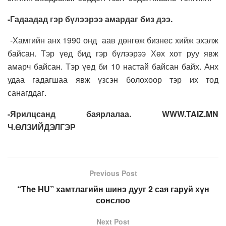
-Гадаадад гэр бүлээрээ амардаг биз дээ.
-Хамгийн анх 1990 онд аав дөнгөж бизнес хийж эхэлж
байсан. Тэр үед бид гэр бүлээрээ Хөх хот руу явж
амарч байсан. Тэр үед би 10 настай байсан байх. Анх
удаа гадагшаа явж үзсэн болохоор тэр их тод
санагддаг.
-Ярилцсанд баярлалаа. WWW.TAIZ.MN
Ч.ӨЛЗИЙДЭЛГЭР
Previous Post
“The HU” хамтлагийн шинэ дууг 2 сая гаруй хүн
сонслоо
Next Post