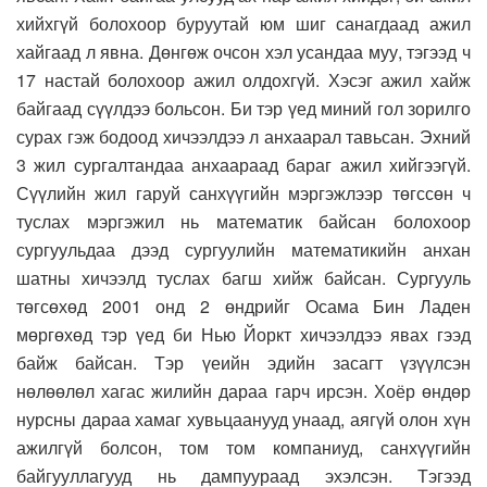
хийхгүй болохоор буруутай юм шиг санагдаад ажил
хайгаад л явна. Дөнгөж очсон хэл усандаа муу, тэгээд ч
17 настай болохоор ажил олдохгүй. Хэсэг ажил хайж
байгаад сүүлдээ больсон. Би тэр үед миний гол зорилго
сурах гэж бодоод хичээлдээ л анхаарал тавьсан. Эхний
3 жил сургалтандаа анхаараад бараг ажил хийгээгүй.
Сүүлийн жил гаруй санхүүгийн мэргэжлээр төгссөн ч
туслах мэргэжил нь математик байсан болохоор
сургуульдаа дээд сургуулийн математикийн анхан
шатны хичээлд туслах багш хийж байсан. Сургууль
төгсөхөд 2001 онд 2 өндрийг Осама Бин Ладен
мөргөхөд тэр үед би Нью Йоркт хичээлдээ явах гээд
байж байсан. Тэр үеийн эдийн засагт үзүүлсэн
нөлөөлөл хагас жилийн дараа гарч ирсэн. Хоёр өндөр
нурсны дараа хамаг хувьцаанууд унаад, аягүй олон хүн
ажилгүй болсон, том том компаниуд, санхүүгийн
байгууллагууд нь дампуураад эхэлсэн. Тэгээд