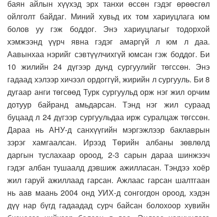
баян айлын хүүхэд эрх танхи өссөн гэдэг өрөөсгөл
ойлголт байдаг. Миний хувьд их том хариуцлага юм
болов уу гэж боддог. Энэ хариуцлагыг тодорхой
хэмжээнд үүрч явна гэдэг амаргүй л юм л даа.
Аавынхаа нэрийг сэвтүүлчихгүй юмсан гэж боддог. Би
10 жилийн 24 дүгээр дунд сургуулийг төгссөн. Энэ
гадаад хэлээр хичээл ордоггүй, жирийн л сургууль. Би 8
дугаар анги төгсөөд Турк сургуульд орж нэг жил орчим
дотуур байранд амьдарсан. Тэнд нэг жил сураад
буцаад л 24 дүгээр сургуульдаа ирж суралцаж төгссөн.
Дараа нь АНУ-д санхүүгийн мэргэжлээр баклаврын
зэрэг хамгаалсан. Ирээд Төрийн албаны зөвлөлд
даргын туслахаар ороод, 2-3 сарын дараа шинжээч
гэдэг албан тушаалд дэвшиж ажилласан. Тэндээ хоёр
жил гаруй ажиллаад гарсан. Ажлаас гарсан шалтгаан
нь аав маань 2004 онд УИХ-д сонгогдон ороод, хэдэн
дүү нар бүгд гадаадад сурч байсан болохоор хувийн