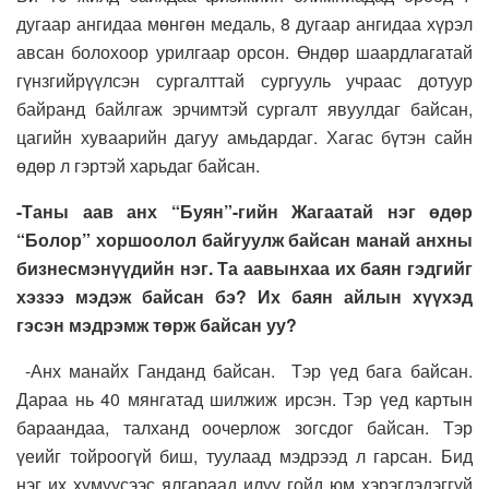
дугаар ангидаа мөнгөн медаль, 8 дугаар ангидаа хүрэл
авсан болохоор урилгаар орсон. Өндөр шаардлагатай
гүнзгийрүүлсэн сургалттай сургууль учраас дотуур
байранд байлгаж эрчимтэй сургалт явуулдаг байсан,
цагийн хуваарийн дагуу амьдардаг. Хагас бүтэн сайн
өдөр л гэртэй харьдаг байсан.
-Таны аав анх “Буян”-гийн Жагаатай нэг өдөр
“Болор” хоршоолол байгуулж байсан манай анхны
бизнесмэнүүдийн нэг. Та аавынхаа их баян гэдгийг
хэзээ мэдэж байсан бэ? Их баян айлын хүүхэд
гэсэн мэдрэмж төрж байсан уу?
-Анх манайх Ганданд байсан. Тэр үед бага байсан.
Дараа нь 40 мянгатад шилжиж ирсэн. Тэр үед картын
бараандаа, талханд оочерлож зогсдог байсан. Тэр
үеийг тойроогүй биш, туулаад мэдрээд л гарсан. Бид
нэг их хүмүүсээс ялгараад илүү гойд юм хэрэглэдэггүй