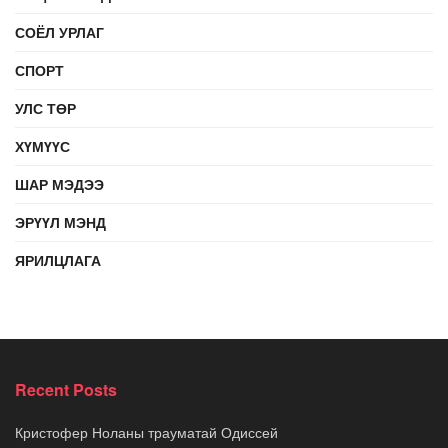
СОЁЛ УРЛАГ
СПОРТ
УЛС ТӨР
ХҮМҮҮС
ШАР МЭДЭЭ
ЭРҮҮЛ МЭНД
ЯРИЛЦЛАГА
Recent Posts
Кристофер Ноланы трауматай Одиссей