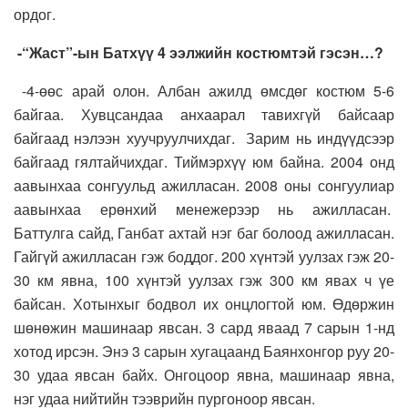
ордог.
-“Жаст”-ын Батхүү 4 ээлжийн костюмтэй гэсэн…?
-4-өөс арай олон. Албан ажилд өмсдөг костюм 5-6
байгаа. Хувцсандаа анхаарал тавихгүй байсаар
байгаад нэлээн хуучруулчихдаг. Зарим нь индүүдсээр
байгаад гялтайчихдаг. Тиймэрхүү юм байна. 2004 онд
аавынхаа сонгуульд ажилласан. 2008 оны сонгуулиар
аавынхаа ерөнхий менежерээр нь ажилласан.
Баттулга сайд, Ганбат ахтай нэг баг болоод ажилласан.
Гайгүй ажилласан гэж боддог. 200 хүнтэй уулзах гэж 20-
30 км явна, 100 хүнтэй уулзах гэж 300 км явах ч үе
байсан. Хотынхыг бодвол их онцлогтой юм. Өдөржин
шөнөжин машинаар явсан. 3 сард яваад 7 сарын 1-нд
хотод ирсэн. Энэ 3 сарын хугацаанд Баянхонгор руу 20-
30 удаа явсан байх. Онгоцоор явна, машинаар явна,
нэг удаа нийтийн тээврийн пургоноор явсан.