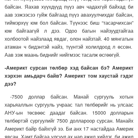
байсан. Яахав хүүхдүүд пүүз авч чадахгүй байхад би
аав ээжээсээ гуйж байгаад пүүз авахуулчихдаг байсан,
тиймэрхүү юм бол байсан. Түүнээс биш “тасарчихсан”
юм байгаагүй л дээ. Одоо багын найзуудтайгаа
холбоотой найзлаад явдаг, олон найзтай. 40 мянгатын
атаман ч бидэнтэй найз, түүнтэй холилдоод л өссөн.
Аав ээж маань биднийг нийгмээс тасалж өсгөөгүй.
-Америкт сурсан төлбөр хэд байсан бэ? Америкт
хэрхэн амьдарч байв? Америкт том хаустай гэдэг
дээ?
-7500 доллар байсан. Манай сургууль хотын
харьяаллын сургууль учраас тал төлбөрийг нь улсаас
АНУ-ын төсвөөс даадаг байсан. 15000 долларын
төлбөртэй сургуулийг 7500 доллароор сурсан. Манайх
Америкт байр байхгүй ээ. Би анх 17 настайдаа Америк
явсан. Хамт байгаа улсууд ах нар ажил хийдэг, би ажил