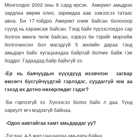
Монголдоо 2002 оны 9 сард ирсэн. Америкт амьдрах
зардлаа өөрөө олно, заримдаа аав ээжээсээ татаас
авна. Би 17-тойдоо Америкт очиж байсан болохоор
сүүлд нь харамсаж байсан. Тэнд байх түрээслэхдээ сар
болгон мөнгө төлж байсан, хэрвээ би тэрийг моргейж
болгочихсон бол магадгүй 5 жилийн дараа тэнд
амьдарч байх хугацаандаа байртай болчих байж гэж
боддог. Гадаадад байр байхгүй ээ.
-Ер нь баячуудын хүүхдүүд ихэвчлэн загвар
өмсөгч бүсгүйчүүдтэй гэрлэдэг, суудаггүй юм аа
гэхэд их дотно нөхөрлөдөг гэдэг?
-Би гэрлээгүй ээ. Хүнээсээ болох байх л даа. Үүнд
хариулт өгч мэдэхгүй байнаа.
-Одоо аавтайгаа хамт амьдардаг уу?
-Тусдаа. 4-5 жил ганцаараа амьдарч байна.