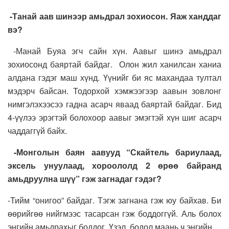
-Танай аав шинээр амьдрал зохиосон. Яаж ханддаг
вэ?
-Манай Буяа эгч сайн хүн. Аавыг шинэ амьдрал
зохиосонд баяртай байдаг. Олон жил ханилсан ханиа
алдана гэдэг маш хүнд. Үүнийг би яс махандаа тултал
мэдэрч байсан. Тодорхой хэмжээгээр аавын зовлонг
нимгэлэхээсээ гадна асарч яваад баяртай байдаг. Бид
4-үүлээ эрэгтэй болохоор аавыг эмэгтэй хүн шиг асарч
чаддаггүй байх.
-Монголын баян аавууд “Скайтель бариулаад,
эксель унуулаад, хороололд 2 өрөө байранд
амьдруулна шүү” гэж загнадаг гэдэг?
-Тийм “онигоо” байдаг. Тэгж загнана гэж юу байхав. Би
өөрийгөө нийгмээс тасарсан гэж боддоггүй. Аль болох
энгийн амьдрахыг боддог. Үзэл бодол маань ч энгийн.