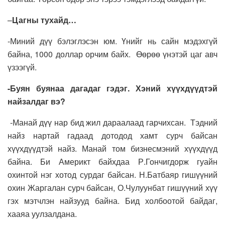
–
Цагны тухайд…
-Миний дүү бэлэглэсэн юм. Үнийг нь сайн мэдэхгүй
байна, 1000 доллар орчим байх. Өөрөө үнэтэй цаг авч
үзээгүй.
-Буян буянаа дагадаг гэдэг. Хэний хүүхдүүдтэй
найзалдаг вэ?
-Манай дүү нар бид жил дараалаад гарчихсан. Тэдний
найз нартай гадаад дотодод хамт сурч байсан
хүүхдүүдтэй найз. Манай том бизнесмэний хүүхдүүд
байна. Би Америкт байхдаа Р.Гончигдорж гуайн
охинтой нэг хотод сурдаг байсан. Н.Батбаяр гишүүний
охин Жаргалан сурч байсан, О.Чулуунбат гишүүний хүү
гэх мэтчлэн найзууд байна. Бид холбоотой байдаг,
хааяа уулзалдана.