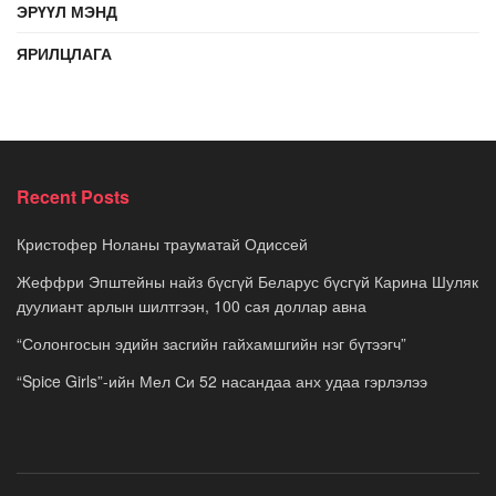
ЭРҮҮЛ МЭНД
ЯРИЛЦЛАГА
Recent Posts
Кристофер Ноланы трауматай Одиссей
Жеффри Эпштейны найз бүсгүй Беларус бүсгүй Карина Шуляк
дуулиант арлын шилтгээн, 100 сая доллар авна
“Солонгосын эдийн засгийн гайхамшгийн нэг бүтээгч”
“Spice Girls”-ийн Мел Си 52 насандаа анх удаа гэрлэлээ