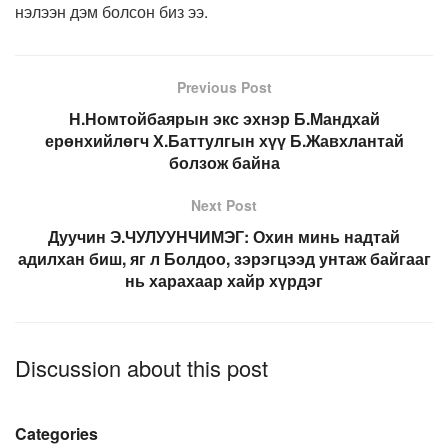
нэлээн дэм болсон биз ээ.
Previous Post
Н.Номтойбаярын экс эхнэр Б.Мандхай
ерөнхийлөгч Х.Баттулгын хүү Б.Жавхлантай
болзож байна
Next Post
Дуучин Э.ЧУЛУУНЧИМЭГ: Охин минь надтай
адилхан биш, яг л Болдоо, зэрэгцээд унтаж байгааг
нь харахаар хайр хүрдэг
Discussion about this post
Categories