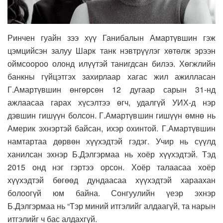
Ринчен гуайн зээ хүү Ганибалын Амартүвшин гэж
цэмцийсэн залуу Шарк танк нэвтрүүлэг хөтөлж эрээн
оймсоороо олонд илүүтэй танигдсан билээ. Хөгжлийн
банкны гүйцэтгэх захирлаар хагас жил ажилласан
Г.Амартүвшин өнгөрсөн 12 дугаар сарын 31-нд
ажлаасаа гарах хүсэлтээ өгч, удалгүй УИХ-д нэр
дэвшин гишүүн болсон. Г.Амартүвшин гишүүн өмнө нь
Америк эхнэртэй байсан, ихэр охинтой. Г.Амартүвшин
намтартаа дөрвөн хүүхэдтэй гэдэг. Учир нь сүүлд
ханилсан эхнэр Б.Дэлгэрмаа нь хоёр хүүхэдтэй. Тэд
2015 онд нэг гэртээ орсон. Хоёр талаасаа хоёр
хүүхэдтэй бөгөөд дундаасаа хүүхэдтэй хараахан
болоогүй юм байна. Сонгуулийн үеэр эхнэр
Б.Дэлгэрмаа нь “Тэр миний итгэлийг алдаагүй, та нарын
итгэлийг ч бас алдахгүй.