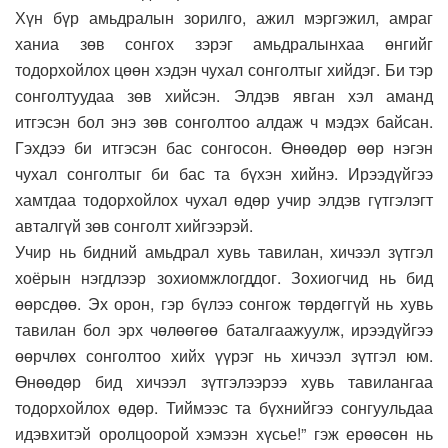
Хүн бүр амьдралын зорилго, ажил мэргэжил, амраг
ханиа зөв сонгох зэрэг амьдралынхаа өнгийг
тодорхойлох цөөн хэдэн чухал сонголтыг хийдэг. Би тэр
сонголтуудаа зөв хийсэн. Элдэв явган хэл аманд
итгэсэн бол энэ зөв сонголтоо алдаж ч мэдэх байсан.
Гэхдээ би итгэсэн бас сонгосон. Өнөөдөр өөр нэгэн
чухал сонголтыг би бас та бүхэн хийнэ. Ирээдүйгээ
хамтдаа тодорхойлох чухал өдөр учир элдэв гүтгэлэгт
авталгүй зөв сонголт хийгээрэй.
Учир нь бидний амьдрал хувь тавилан, хичээл зүтгэл
хоёрын нэгдлээр зохиомжлогддог. Зохиогчид нь бид
өөрсдөө. Эх орон, гэр бүлээ сонгож төрдөггүй нь хувь
тавилан бол эрх чөлөөгөө баталгаажуулж, ирээдүйгээ
өөрчлөх сонголтоо хийх үүрэг нь хичээл зүтгэл юм.
Өнөөдөр бид хичээл зүтгэлээрээ хувь тавилангаа
тодорхойлох өдөр. Тиймээс та бүхнийгээ сонгуульдаа
идэвхитэй оролцоорой хэмээн хүсье!” гэж ерөөсөн нь