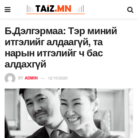
Б.Дэлгэрмаа: Тэр миний
итгэлийг алдаагүй, та
нарын итгэлийг ч бас
алдахгүй
BY
ADMIN
12/10/2020