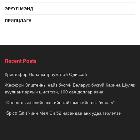
ЭРҮҮЛ МЭНД
ЯРИЛЦЛАГА
Recent Posts
Кристофер Ноланы трауматай Одиссей
Жеффри Эпштейны найз бүсгүй Беларус бүсгүй Карина Шуляк
дуулиант арлын шилтгээн, 100 сая доллар авна
“Солонгосын эдийн засгийн гайхамшгийн нэг бүтээгч”
“Spice Girls”-ийн Мел Си 52 насандаа анх удаа гэрлэлээ