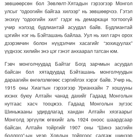
зөвшөөрсөн бол Зөвлөлт-Хятадын гэрээгээр Монгол
улсыг “одоогийн байгаа хилээр” нь зөвшөөрчээ. Гэтэл
энэхүү “одоогийн хил” гэдэг нь демаркаци тогтоогүй
учир нэлээд будлиантай асуудал байв. Будлиантай
цэгийн нэг нь Бэйташань байлаа. Уул нь хил гарч орох
дээрэмчин болон нүүдэлчин хасагийг “зохицуулах”
үүднээс хилийн энэ цэг гэнэт анхаарал татсан юм.
Гэвч монголчуудад Байтаг Богд зарчмын асуудал
байсан бол хятадуудад Бэйташань монголчуудын
дараагийн өнгөлзлөгөөс сэргийлэх хэрэг байв. Учир нь,
1915 оны Хиагтын гэрээгээр Урианхайн 7 хошууны
ихэнх буюу Алтайн чанад дахийг Гадаад Монголын
нутгаас хасч тооцжээ. Гадаад Монголын зүгээс
Шиньжааны удирдлагад хандан Алтайн хязгаарыг
Монголд эргүүлж өгөхийг аль 1924 оноос шаардсаар
байсан. Алтайн тойргийг 1907 оны “Шинэ засгийн
бодлого”-ын үеэр Ховдын тойргоос салгаж шинээр