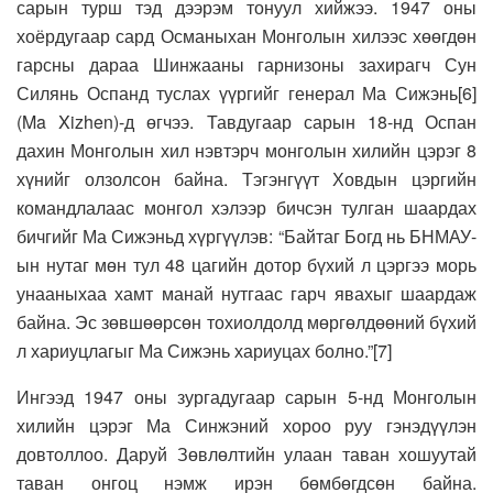
сарын турш тэд дээрэм тонуул хийжээ. 1947 оны
хоёрдугаар сард Османыхан Монголын хилээс хөөгдөн
гарсны дараа Шинжааны гарнизоны захирагч Сун
Силянь Оспанд туслах үүргийг генерал Ма Сижэнь[6]
(Ma Xizhen)-д өгчээ. Тавдугаар сарын 18-нд Оспан
дахин Монголын хил нэвтэрч монголын хилийн цэрэг 8
хүнийг олзолсон байна. Тэгэнгүүт Ховдын цэргийн
командлалаас монгол хэлээр бичсэн тулган шаардах
бичгийг Ма Сижэньд хүргүүлэв: “Байтаг Богд нь БНМАУ-
ын нутаг мөн тул 48 цагийн дотор бүхий л цэргээ морь
унааныхаа хамт манай нутгаас гарч явахыг шаардаж
байна. Эс зөвшөөрсөн тохиолдолд мөргөлдөөний бүхий
л хариуцлагыг Ма Сижэнь хариуцах болно.”[7]
Ингээд 1947 оны зургадугаар сарын 5-нд Монголын
хилийн цэрэг Ма Синжэний хороо руу гэнэдүүлэн
довтоллоо. Даруй Зөвлөлтийн улаан таван хошуутай
таван онгоц нэмж ирэн бөмбөгдсөн байна.