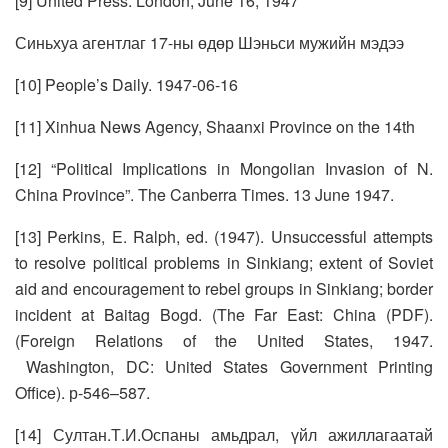
[9] United Press. London, June 16, 1947
Синьхуа агентлаг 17-ны өдөр Шэньси мужийн мэдээ
[10] People’s Daily. 1947-06-16
[11] Xinhua News Agency, Shaanxi Province on the 14th
[12] “Political Implications in Mongolian Invasion of N.
China Province”. The Canberra Times. 13 June 1947.
[13] Perkins, E. Ralph, ed. (1947). Unsuccessful attempts
to resolve political problems in Sinkiang; extent of Soviet
aid and encouragement to rebel groups in Sinkiang; border
incident at Baitag Bogd. (The Far East: China (PDF).
(Foreign Relations of the United States, 1947.
Washington, DC: United States Government Printing
Office). р-546–587.
[14] Султан.Т.И.Оспаны амьдрал, үйл ажиллагаатай