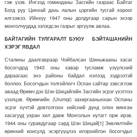
гэж үзэв. Ингээд гоминданы Засгийн газраас Байтаг
Богд руу Цинхай дахь лалын цэргийн тусгай хороог
илгээжээ. Ийнхүү 1947 оны долдугаар сарын эхээр
монголчуудад эзлэгдсэн газрыг эргүүлж авлаа.
БАЙТАГИЙН ТУЛГАРАЛТ БУЮУ БЭЙТАШАНИЙН
ХЭРЭГ ЯВДАЛ
Сталины даалгавраар Чойбалсан Шиньжааны хасаг
босогчдод 1943 оны хавар тусламж үзүүлсний
дараагаас энэ районы байдал нэлээд ээдрээтэй
боллоо. Босогчдын толгойлогч Оспан сайтар зэвсэглэж
аваад Өрөмч дэх Шэн Шицайгийн Засгийн эсрэг үхэтлээ
үзэлцэв. Өрөмчийн (Urumqi) захиргаанынхан Оспаны
эсрэг хүчтэй довтолгоон хийсний дүнд олон мянган
хасагууд ухран хил давж Монголын нутагт орж ирэв.
1944 оны гуравдугаар сард Шэн Шицай[1] Зөвлөлтийн
өрөнхий консулд эсэргүүцлээ илэрхийлэн босогчдыг