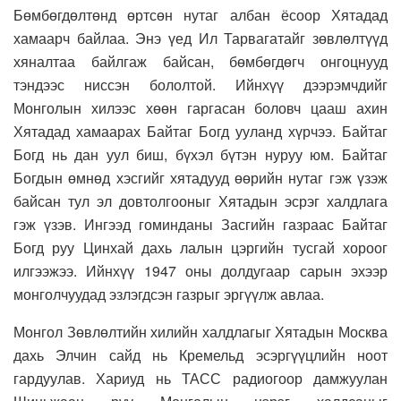
Бөмбөгдөлтөнд өртсөн нутаг албан ёсоор Хятадад
хамаарч байлаа. Энэ үед Ил Тарвагатайг зөвлөлтүүд
хяналтаа байлгаж байсан, бөмбөгдөгч онгоцнууд
тэндээс ниссэн бололтой. Ийнхүү дээрэмчдийг
Монголын хилээс хөөн гаргасан боловч цааш ахин
Хятадад хамаарах Байтаг Богд ууланд хүрчээ. Байтаг
Богд нь дан уул биш, бүхэл бүтэн нуруу юм. Байтаг
Богдын өмнөд хэсгийг хятадууд өөрийн нутаг гэж үзэж
байсан тул эл довтолгооныг Хятадын эсрэг халдлага
гэж үзэв. Ингээд гоминданы Засгийн газраас Байтаг
Богд руу Цинхай дахь лалын цэргийн тусгай хороог
илгээжээ. Ийнхүү 1947 оны долдугаар сарын эхээр
монголчуудад эзлэгдсэн газрыг эргүүлж авлаа.
Монгол Зөвлөлтийн хилийн халдлагыг Хятадын Москва
дахь Элчин сайд нь Кремельд эсэргүүцлийн ноот
гардуулав. Хариуд нь ТАСС радиогоор дамжуулан