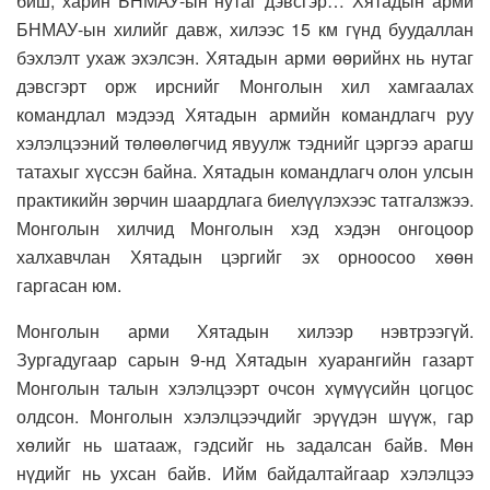
биш, харин БНМАУ-ын нутаг дэвсгэр… Хятадын арми
БНМАУ-ын хилийг давж, хилээс 15 км гүнд буудаллан
бэхлэлт ухаж эхэлсэн. Хятадын арми өөрийнх нь нутаг
дэвсгэрт орж ирснийг Монголын хил хамгаалах
командлал мэдээд Хятадын армийн командлагч руу
хэлэлцээний төлөөлөгчид явуулж тэднийг цэргээ арагш
татахыг хүссэн байна. Хятадын командлагч олон улсын
практикийн зөрчин шаардлага биелүүлэхээс татгалзжээ.
Монголын хилчид Монголын хэд хэдэн онгоцоор
халхавчлан Хятадын цэргийг эх орноосоо хөөн
гаргасан юм.
Монголын арми Хятадын хилээр нэвтрээгүй.
Зургадугаар сарын 9-нд Хятадын хуарангийн газарт
Монголын талын хэлэлцээрт очсон хүмүүсийн цогцос
олдсон. Монголын хэлэлцээчдийг эрүүдэн шүүж, гар
хөлийг нь шатааж, гэдсийг нь задалсан байв. Мөн
нүдийг нь ухсан байв. Ийм байдалтайгаар хэлэлцээ