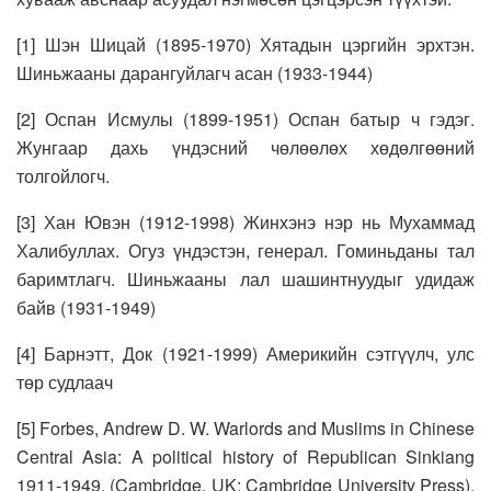
[1] Шэн Шицай (1895-1970) Хятадын цэргийн эрхтэн.
Шиньжааны дарангуйлагч асан (1933-1944)
[2] Оспан Исмулы (1899-1951) Оспан батыр ч гэдэг.
Жунгаар дахь үндэсний чөлөөлөх хөдөлгөөний
толгойлогч.
[3] Хан Ювэн (1912-1998) Жинхэнэ нэр нь Мухаммад
Халибуллах. Огуз үндэстэн, генерал. Гоминьданы тал
баримтлагч. Шиньжааны лал шашинтнуудыг удидаж
байв (1931-1949)
[4] Барнэтт, Док (1921-1999) Америкийн сэтгүүлч, улс
төр судлаач
[5] Forbes, Andrew D. W. Warlords and Muslims in Chinese
Central Asia: A political history of Republican Sinkiang
1911-1949. (Cambridge, UK: Cambridge University Press).