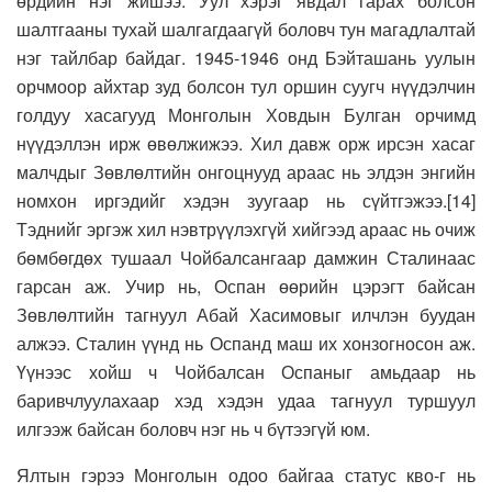
өрдийн нэг жишээ. Уул хэрэг явдал гарах болсон
шалтгааны тухай шалгагдаагүй боловч тун магадлалтай
нэг тайлбар байдаг. 1945-1946 онд Бэйташань уулын
орчмоор айхтар зуд болсон тул оршин суугч нүүдэлчин
голдуу хасагууд Монголын Ховдын Булган орчимд
нүүдэллэн ирж өвөлжижээ. Хил давж орж ирсэн хасаг
малчдыг Зөвлөлтийн онгоцнууд араас нь элдэн энгийн
номхон иргэдийг хэдэн зуугаар нь сүйтгэжээ.[14]
Тэднийг эргэж хил нэвтрүүлэхгүй хийгээд араас нь очиж
бөмбөгдөх тушаал Чойбалсангаар дамжин Сталинаас
гарсан аж. Учир нь, Оспан өөрийн цэрэгт байсан
Зөвлөлтийн тагнуул Абай Хасимовыг илчлэн буудан
алжээ. Сталин үүнд нь Оспанд маш их хонзогносон аж.
Үүнээс хойш ч Чойбалсан Оспаныг амьдаар нь
баривчлуулахаар хэд хэдэн удаа тагнуул туршуул
илгээж байсан боловч нэг нь ч бүтээгүй юм.
Ялтын гэрээ Монголын одоо байгаа статус кво-г нь