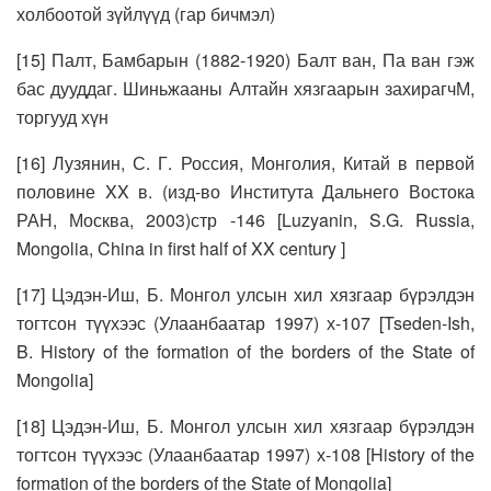
холбоотой зүйлүүд (гар бичмэл)
[15] Палт, Бамбарын (1882-1920) Балт ван, Па ван гэж
бас дууддаг. Шиньжааны Алтайн хязгаарын захирагчМ,
торгууд хүн
[16] Лузянин, С. Г. Россия, Монголия, Китай в первой
половине XX в. (изд-во Института Дальнего Востока
РАН, Москва, 2003)стр -146 [Luzyanin, S.G. Russia,
Mongolia, China in first half of XX century ]
[17] Цэдэн-Иш, Б. Монгол улсын хил хязгаар бүрэлдэн
тогтсон түүхээс (Улаанбаатар 1997) х-107 [Tseden-Ish,
B. History of the formation of the borders of the State of
Mongolia]
[18] Цэдэн-Иш, Б. Монгол улсын хил хязгаар бүрэлдэн
тогтсон түүхээс (Улаанбаатар 1997) х-108 [History of the
formation of the borders of the State of Mongolia]