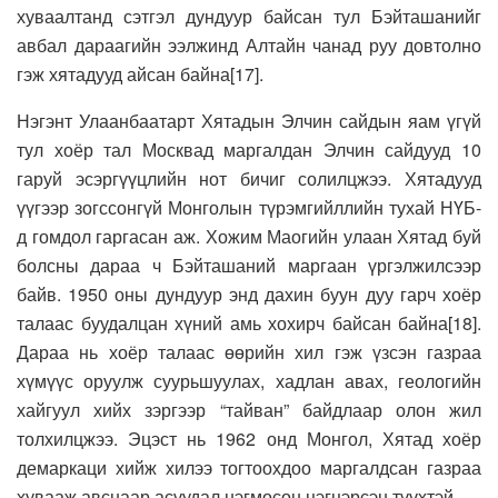
хуваалтанд сэтгэл дундуур байсан тул Бэйташанийг
авбал дараагийн ээлжинд Алтайн чанад руу довтолно
гэж хятадууд айсан байна[17].
Нэгэнт Улаанбаатарт Хятадын Элчин сайдын яам үгүй
тул хоёр тал Москвад маргалдан Элчин сайдууд 10
гаруй эсэргүүцлийн нот бичиг солилцжээ. Хятадууд
үүгээр зогссонгүй Монголын түрэмгийллийн тухай НҮБ-
д гомдол гаргасан аж. Хожим Маогийн улаан Хятад буй
болсны дараа ч Бэйташаний маргаан үргэлжилсээр
байв. 1950 оны дундуур энд дахин буун дуу гарч хоёр
талаас буудалцан хүний амь хохирч байсан байна[18].
Дараа нь хоёр талаас өөрийн хил гэж үзсэн газраа
хүмүүс оруулж суурьшуулах, хадлан авах, геологийн
хайгуул хийх зэргээр “тайван” байдлаар олон жил
толхилцжээ. Эцэст нь 1962 онд Монгол, Хятад хоёр
демаркаци хийж хилээ тогтоохдоо маргалдсан газраа
хувааж авснаар асуудал нэгмөсөн цэгцэрсэн түүхтэй.