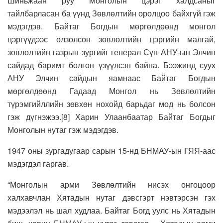
Шиньжаан руу Монголын цэрэг халдсаныг
тайлбарласан ба үүнд Зөвлөлтийн оролцоо байхгүй гэж
мэдэгдэв. Байтаг Богдын мөргөлдөөнд монгол
цэргүүдээс олзолсон зөвлөлтийн цэргийн малгай,
зөвлөлтийн газрын зургийг генерал Сүн АНУ-ын Элчин
сайдад баримт болгон үзүүлсэн байна. Бээжинд суух
АНУ Элчин сайдын яамнаас Байтаг Богдын
мөргөлдөөнд Гадаад Монгол нь Зөвлөлтийн
түрэмгийллийн зөвхөн нохойд барьдаг мод нь болсон
гэж дүгнэжээ.[8] Харин Улаанбаатар Байтаг Богдыг
Монголын нутаг гэж мэдэгдэв.
1947 оны зургадугаар сарын 15-нд БНМАУ-ын ГЯЯ-аас
мэдэгдэл гаргав.
“Монголын арми Зөвлөлтийн нисэх онгоцоор
халхавчлан Хятадын нутаг дэвсгэрт нэвтэрсэн гэх
мэдээлэл нь шал худлаа. Байтаг Богд уулс нь Хятадын