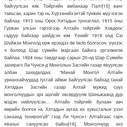
байгуулсан юм. Тойргийн амбанаар Палт[15] ванг
тавьсан, харин тэр нь Хүрээнийхэнтэй түнжин муу нэгэн
байлаа. 1913 оны Орос-Хятадын тунхаглал, 1915 оны
Гурван улсын гэрээгээр Алтайн тойргийг Ховдоос
гадуур байхаар шийдсэн юм. Үүнийг 1919 онд Сю
Шүйжэн Монголд орж ирэхдээ de facto болгосон, үүнээс
ч болоод Шар сүмийн маргаан байнга үргэлжилж
байлаа. 1924 оны тавдугаар сарын 20-нд Шар Сүмийн
захирагч Ли Чунси-д Монголын Засгийн газар явуулсан
албан захидалдаа: “Манай Монгол Алтайн
урианхайчуудад тусгай аймаг байгуулсан байхад танай
Хятадын Засгийн газар Алтай мужид суух
монголчуудын эрх ашгийг хөсөрдүүлж Шиньжаанд дур
мэдэн нийлүүлсэн… Алтайн тойргийг булаан авч
өөрийн болгох нь Хятадын аугаа их хувьсгалын үзэл
санаанд тохирохгүй” гээд Ли Чунси-г Алтайгаас гарч
явахыг сануулсан байна[16]. Монголчууд энэ