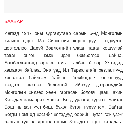
БААБАР
Ингээд 1947 оны зургадугаар сарын 5-нд Монголын
хилийн цэрэг Ма Синжэний хороо руу гэнэдүүлэн
довтоллоо. Даруй Зөвлөлтийн улаан таван хошуутай
таван онгоц нэмж ирэн бөмбөгдсөн байна.
Бөмбөгдөлтөнд өртсөн нутаг албан ёсоор Хятадад
хамаарч байлаа. Энэ үед Ил Тарвагатайг зөвлөлтүүд
хяналтаа байлгаж байсан, бөмбөгдөгч онгоцнууд
тэндээс ниссэн бололтой. Ийнхүү дээрэмчдийг
Монголын хилээс хөөн гаргасан боловч цааш ахин
Хятадад хамаарах Байтаг Богд ууланд хүрчээ. Байтаг
Богд нь дан уул биш, бүхэл бүтэн нуруу юм. Байтаг
Богдын өмнөд хэсгийг хятадууд өөрийн нутаг гэж үзэж
байсан тул эл довтолгооныг Хятадын эсрэг халдлага