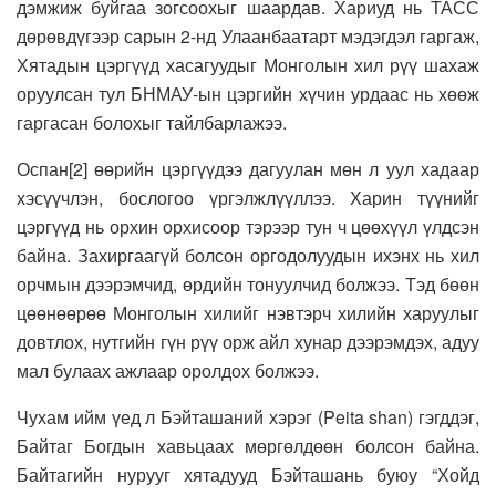
дэмжиж буйгаа зогсоохыг шаардав. Хариуд нь ТАСС
дөрөвдүгээр сарын 2-нд Улаанбаатарт мэдэгдэл гаргаж,
Хятадын цэргүүд хасагуудыг Монголын хил рүү шахаж
оруулсан тул БНМАУ-ын цэргийн хүчин урдаас нь хөөж
гаргасан болохыг тайлбарлажээ.
Оспан[2] өөрийн цэргүүдээ дагуулан мөн л уул хадаар
хэсүүчлэн, бослогоо үргэлжлүүллээ. Харин түүнийг
цэргүүд нь орхин орхисоор тэрээр тун ч цөөхүүл үлдсэн
байна. Захиргаагүй болсон оргодолуудын ихэнх нь хил
орчмын дээрэмчид, өрдийн тонуулчид болжээ. Тэд бөөн
цөөнөөрөө Монголын хилийг нэвтэрч хилийн харуулыг
довтлох, нутгийн гүн рүү орж айл хунар дээрэмдэх, адуу
мал булаах ажлаар оролдох болжээ.
Чухам ийм үед л Бэйташаний хэрэг (Peita shan) гэгддэг,
Байтаг Богдын хавьцаах мөргөлдөөн болсон байна.
Байтагийн нурууг хятадууд Бэйташань буюу “Хойд