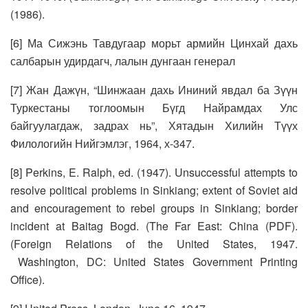
(1986).
[6] Ма Сижэнь Тавдугаар морьт армийн Цинхай дахь
салбарын удирдагч, лалын дунгаан генерал
[7] Жан Дажүн, “Шинжаан дахь Ининий явдал ба Зүүн
Туркестаны тоглоомын Бүгд Найрамдах Улс
байгуулагдаж, задрах нь”, Хятадын Хилийн Түүх
Филологийн Нийгэмлэг, 1964, х-347.
[8] Perkins, E. Ralph, ed. (1947). Unsuccessful attempts to
resolve political problems in Sinkiang; extent of Soviet aid
and encouragement to rebel groups in Sinkiang; border
incident at Baitag Bogd. (The Far East: China (PDF).
(Foreign Relations of the United States, 1947.
Washington, DC: United States Government Printing
Office).