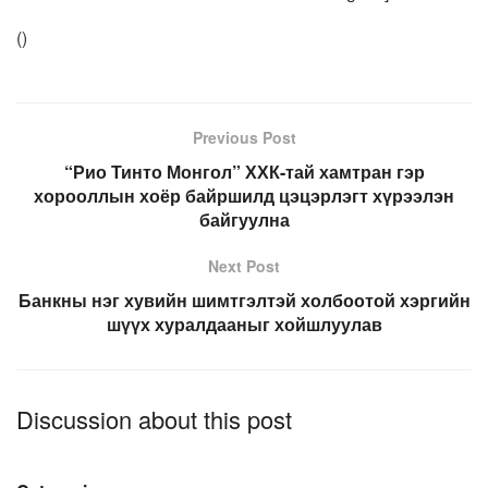
(
)
Previous Post
“Рио Тинто Монгол” ХХК-тай хамтран гэр
хорооллын хоёр байршилд цэцэрлэгт хүрээлэн
байгуулна
Next Post
Банкны нэг хувийн шимтгэлтэй холбоотой хэргийн
шүүх хуралдааныг хойшлуулав
Discussion about this post