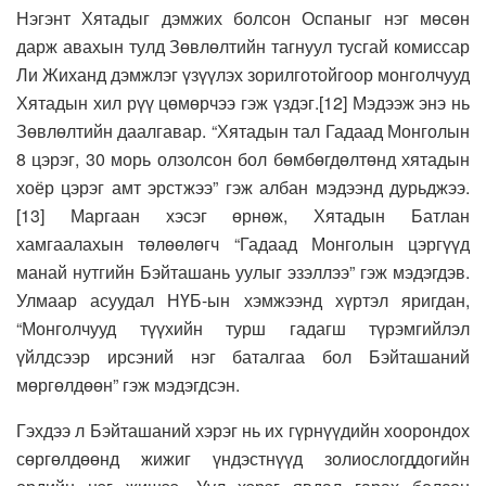
Нэгэнт Хятадыг дэмжих болсон Оспаныг нэг мөсөн
дарж авахын тулд Зөвлөлтийн тагнуул тусгай комиссар
Ли Жиханд дэмжлэг үзүүлэх зорилготойгоор монголчууд
Хятадын хил рүү цөмөрчээ гэж үздэг.[12] Мэдээж энэ нь
Зөвлөлтийн даалгавар. “Хятадын тал Гадаад Монголын
8 цэрэг, 30 морь олзолсон бол бөмбөгдөлтөнд хятадын
хоёр цэрэг амт эрстжээ” гэж албан мэдээнд дурьджээ.
[13] Маргаан хэсэг өрнөж, Хятадын Батлан
хамгаалахын төлөөлөгч “Гадаад Монголын цэргүүд
манай нутгийн Бэйташань уулыг эзэллээ” гэж мэдэгдэв.
Улмаар асуудал НҮБ-ын хэмжээнд хүртэл яригдан,
“Монголчууд түүхийн турш гадагш түрэмгийлэл
үйлдсээр ирсэний нэг баталгаа бол Бэйташаний
мөргөлдөөн” гэж мэдэгдсэн.
Гэхдээ л Бэйташаний хэрэг нь их гүрнүүдийн хоорондох
сөргөлдөөнд жижиг үндэстнүүд золиослогддогийн