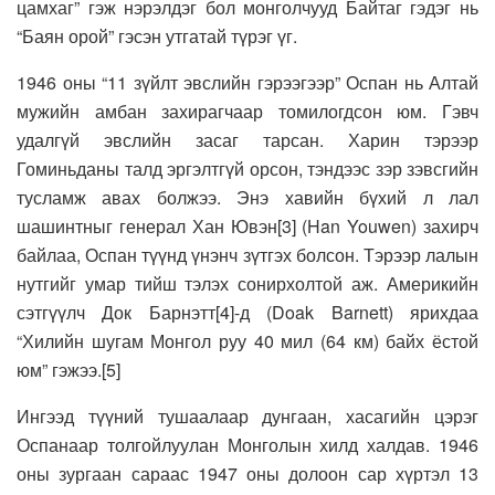
цамхаг” гэж нэрэлдэг бол монголчууд Байтаг гэдэг нь
“Баян орой” гэсэн утгатай түрэг үг.
1946 оны “11 зүйлт эвслийн гэрээгээр” Оспан нь Алтай
мужийн амбан захирагчаар томилогдсон юм. Гэвч
удалгүй эвслийн засаг тарсан. Харин тэрээр
Гоминьданы талд эргэлтгүй орсон, тэндээс зэр зэвсгийн
тусламж авах болжээ. Энэ хавийн бүхий л лал
шашинтныг генерал Хан Ювэн[3] (Han Youwen) захирч
байлаа, Оспан түүнд үнэнч зүтгэх болсон. Тэрээр лалын
нутгийг умар тийш тэлэх сонирхолтой аж. Америкийн
сэтгүүлч Док Барнэтт[4]-д (Doak Barnett) ярихдаа
“Хилийн шугам Монгол руу 40 мил (64 км) байх ёстой
юм” гэжээ.[5]
Ингээд түүний тушаалаар дунгаан, хасагийн цэрэг
Оспанаар толгойлуулан Монголын хилд халдав. 1946
оны зургаан сараас 1947 оны долоон сар хүртэл 13