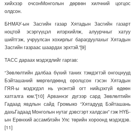
хийхээр очсонМонголын дөрвөн хилчний цогцос
олдсон.
БНМАУ-ын Засгийн газар Хятадын Засгийн газарт
ноцтой эсэргүүцэл илэрхийлж, алуурчныг хатуу
шийтгэж, учруулсан хохирлыг барагдуулахыг Хятадын
Засгийн газраас шаардах эрхтэй.”[9]
ТАСС дараах мэдэгдлийг гаргав:
“Зөвлөлтийн далбаа бүхий таних тэмдэгтэй онгоцнууд
Бэйташаний мөргөлдөөнд оролцсон гэсэн Хятадын
ГЯЯ-ы мэдэгдэл нь үнэнтэй огт нийцэхгүй өдөөн
хатгалга юм.”[10] Арваннэг дүгээр сард Зөвлөлтийн
Гадаад явдлын сайд Громыко “Хятадууд Бэйташань
дахьГадаад Монголын нутаг дэвсгэрт халдсан” гэж НҮБ-
ын Ерөнхий ассамблэйн Улс төрийн хороонд мэдэгдэв.
[11]