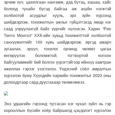
эрчим хүч, цахилгаан хангамж, дэд бүтэц, хашаа, хайс
болоод тухайн бүсэд байгаа аж ахуйн нэгжтэй
холбоотой асуудлыг хууль, эрх зүйн хүрээнд
шийдвэрлэж, тохижилтын ажлыг гүйцэтгэхэд ямар нэг
саад учруулахгүй байх үүргийг хүлээсэн. Харин “Рио
Тинто Монгол” ХХК-ийн хувьд тохижилттой холбоотой
санхүүжилтийг 100 хувь шийдвэрлэж, иргэд амарч
зугаалах, эрүүл, тохилог орчинд чөлөөт цагаа
өнгөрүүлэх боломжтой, тогтвортой ногоон
байгууламжийг бий болгох үүрэгтэйгээр ийнхүү хамтран
ажиллах гэрээг үзэглэлээ. Үндэсний соёл амралтын
хүрээлэн буюу Хүүхдийн паркийн тохижилтыг 2023 оны
долоодугаар сард дуусгахаар төлөвлөжээ.
Энэ удаагийн гэрээнд тусгасан нэг чухал зүйл нь гэр
хорооллын бүсийн хоёр байршилд цэцэрлэгт хүрээлэн