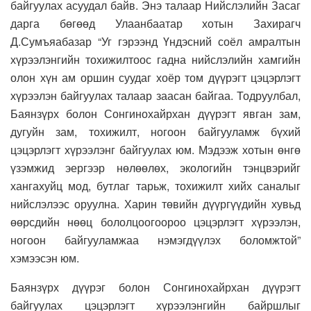
байгуулах асуудал байв. Энэ талаар Нийслэлийн Засаг
дарга бөгөөд Улаанбаатар хотын Захирагч
Д.Сумъяабазар “Уг гэрээнд Үндэсний соёл амралтын
хүрээлэнгийн тохижилтоос гадна нийслэлийн хамгийн
олон хүн ам оршин суудаг хоёр том дүүрэгт цэцэрлэгт
хүрээлэн байгуулах талаар заасан байгаа. Тодруулбал,
Баянзүрх болон Сонгинохайрхан дүүрэгт явган зам,
дугуйн зам, тохижилт, ногоон байгууламж бүхий
цэцэрлэгт хүрээлэнг байгуулах юм. Мэдээж хотын өнгө
үзэмжид эергээр нөлөөлөх, экологийн тэнцвэрийг
хангахуйц мод, бутлаг тарьж, тохижилт хийх саналыг
нийслэлээс оруулна. Харин төвийн дүүргүүдийн хувьд
өөрсдийн нөөц бололцоогоороо цэцэрлэгт хүрээлэн,
ногоон байгууламжаа нэмэгдүүлэх боломжтой”
хэмээсэн юм.
Баянзүрх дүүрэг болон Сонгинохайрхан дүүрэгт
байгуулах цэцэрлэгт хүрээлэнгийн байршлыг