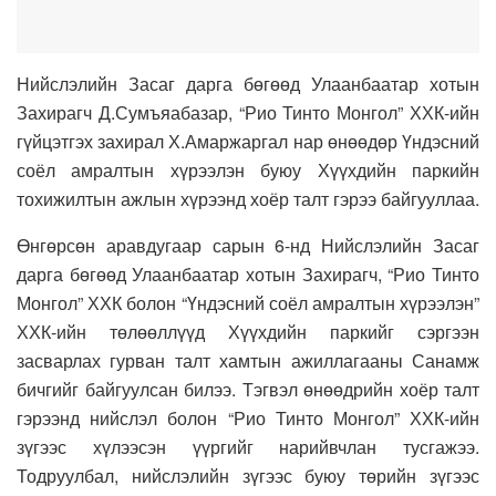
Нийслэлийн Засаг дарга бөгөөд Улаанбаатар хотын
Захирагч Д.Сумъяабазар, “Рио Тинто Монгол” ХХК-ийн
гүйцэтгэх захирал Х.Амаржаргал нар өнөөдөр Үндэсний
соёл амралтын хүрээлэн буюу Хүүхдийн паркийн
тохижилтын ажлын хүрээнд хоёр талт гэрээ байгууллаа.
Өнгөрсөн аравдугаар сарын 6-нд Нийслэлийн Засаг
дарга бөгөөд Улаанбаатар хотын Захирагч, “Рио Тинто
Монгол” ХХК болон “Үндэсний соёл амралтын хүрээлэн”
ХХК-ийн төлөөллүүд Хүүхдийн паркийг сэргээн
засварлах гурван талт хамтын ажиллагааны Санамж
бичгийг байгуулсан билээ. Тэгвэл өнөөдрийн хоёр талт
гэрээнд нийслэл болон “Рио Тинто Монгол” ХХК-ийн
зүгээс хүлээсэн үүргийг нарийвчлан тусгажээ.
Тодруулбал, нийслэлийн зүгээс буюу төрийн зүгээс