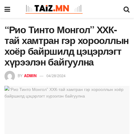
“Рио Тинто Монгол” ХХК-
тай хамтран гэр хорооллын
хоёр байршилд цэцэрлэгт
хүрээлэн байгуулна
BY
ADMIN
04/28/2024