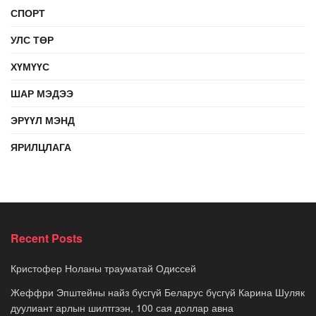
СПОРТ
УЛС ТӨР
ХҮМҮҮС
ШАР МЭДЭЭ
ЭРҮҮЛ МЭНД
ЯРИЛЦЛАГА
Recent Posts
Кристофер Ноланы трауматай Одиссей
Жеффри Эпштейны найз бүсгүй Беларус бүсгүй Карина Шуляк
дуулиант арлын шилтгээн, 100 сая доллар авна