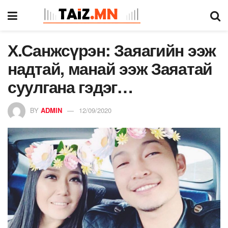
Х.Санжсүрэн: Заяагийн ээж
надтай, манай ээж Заяатай
суулгана гэдэг…
BY
ADMIN
12/09/2020