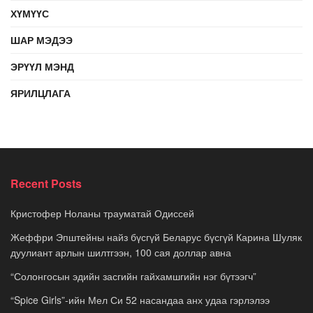
ХҮМҮҮС
ШАР МЭДЭЭ
ЭРҮҮЛ МЭНД
ЯРИЛЦЛАГА
Recent Posts
Кристофер Ноланы трауматай Одиссей
Жеффри Эпштейны найз бүсгүй Беларус бүсгүй Карина Шуляк
дуулиант арлын шилтгээн, 100 сая доллар авна
“Солонгосын эдийн засгийн гайхамшгийн нэг бүтээгч”
“Spice Girls”-ийн Мел Си 52 насандаа анх удаа гэрлэлээ