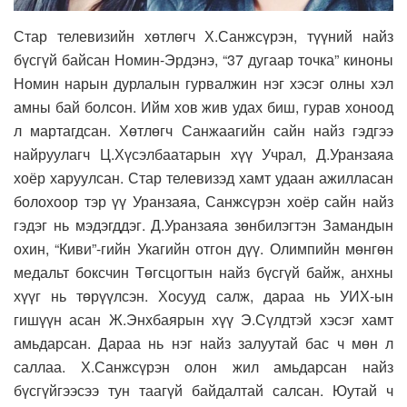
Стар телевизийн хөтлөгч Х.Санжсүрэн, түүний найз
бүсгүй байсан Номин-Эрдэнэ, “37 дугаар точка” киноны
Номин нарын дурлалын гурвалжин нэг хэсэг олны хэл
амны бай болсон. Ийм хов жив удах биш, гурав хоноод
л мартагдсан. Хөтлөгч Санжаагийн сайн найз гэдгээ
найруулагч Ц.Хүсэлбаатарын хүү Учрал, Д.Уранзаяа
хоёр харуулсан. Стар телевизэд хамт удаан ажилласан
болохоор тэр үү Уранзаяа, Санжсүрэн хоёр сайн найз
гэдэг нь мэдэгддэг. Д.Уранзаяа зөнбилэгтэн Замандын
охин, “Киви”-гийн Укагийн отгон дүү. Олимпийн мөнгөн
медальт боксчин Төгсцогтын найз бүсгүй байж, анхны
хүүг нь төрүүлсэн. Хосууд салж, дараа нь УИХ-ын
гишүүн асан Ж.Энхбаярын хүү Э.Сүлдтэй хэсэг хамт
амьдарсан. Дараа нь нэг найз залуутай бас ч мөн л
саллаа. Х.Санжсүрэн олон жил амьдарсан найз
бүсгүйгээсээ тун таагүй байдалтай салсан. Юутай ч