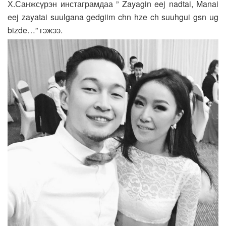
Х.Санжсүрэн инстаграмдаа ” Zayagin eej nadtai, Manai
eej zayatai suulgana gedgiim chn hze ch suuhgui gsn ug
bizde…” гэжээ.