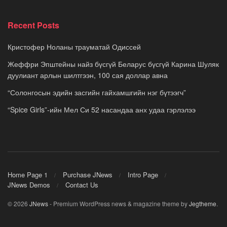
Recent Posts
Кристофер Ноланы трауматай Одиссей
Жеффри Эпштейны найз бүсгүй Беларус бүсгүй Карина Шуляк
дуулиант арлын шилтгээн, 100 сая доллар авна
“Солонгосын эдийн засгийн гайхамшгийн нэг бүтээгч”
“Spice Girls”-ийн Мел Си 52 насандаа анх удаа гэрлэлээ
Home Page 1
Purchase JNews
Intro Page
JNews Demos
Contact Us
© 2026
JNews
- Premium WordPress news & magazine theme by
Jegtheme
.