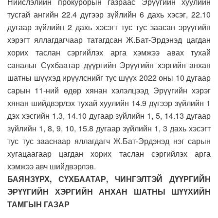
Нийслэлийн прокурорын газраас Эрүүгийн хуулийн
тусгай ангийн 22.4 дүгээр зүйлийн 6 дахь хэсэг, 22.10
дугаар зүйлийн 2 дахь хэсэгт тус тус заасан эрүүгийн
хэрэгт яллагдагчаар татагдсан Ж.Бат-Эрдэнэд цагдан
хорих таслан сэргийлэх арга хэмжээ авах тухай
саналыг Сүхбаатар дүүргийн Эрүүгийн хэргийн анхан
шатны шүүхэд ирүүлснийг тус шүүх 2022 оны 10 дугаар
сарын 11-ний өдөр хянан хэлэлцээд Эрүүгийн хэрэг
хянан шийдвэрлэх тухай хуулийн 14.9 дүгээр зүйлийн 1
дэх хэсгийн 1.3, 14.10 дугаар зүйлийн 1, 5, 14.13 дугаар
зүйлийн 1, 8, 9, 10, 15.8 дугаар зүйлийн 1, 3 дахь хэсэгт
тус тус зааснаар яллагдагч Ж.Бат-Эрдэнэд нэг сарын
хугацаагаар цагдан хорих таслан сэргийлэх арга
хэмжээ авч шийдвэрлэв.
БАЯНЗҮРХ, СҮХБААТАР, ЧИНГЭЛТЭЙ ДҮҮРГИЙН
ЭРҮҮГИЙН ХЭРГИЙН АНХАН ШАТНЫ ШҮҮХИЙН
ТАМГЫН ГАЗАР