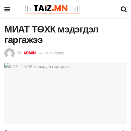
МИАТ ТӨХК мэдэгдэл
гаргажээ
BY
ADMIN
10/13/2022