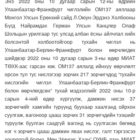
Энэ 2022 оны 10 дугаар сарын 12-ны өдрийн
Улаанбаатар-Франкфурт чиглэлийн ОМ137 аяллаар
Монгол Улсын Ерөнхий сайд Л.Оюун-Эрдэнэ Холбооны
Бүгд Найрамдах Герман Улсын Канцлер Олаф
Шольцын урилгаар тус улсад албан ёсны айлчлал хийх
болсонтой холбоотойгоор тухайн чиглэл нь
Улаанбаатар-Берлин-Франкфурт болон өөрчлөгдөх
шийдвэр 2022 оны 10 дугаар сарын 3-ны өдөр МИАТ
ТӨХК-аас гарсан юм. ОМ137 аялалд ийнхүү өөрчлөлт
орсон тул тус нислэгээр зорчих 217 зорчигчдод “тухайн
нислэгийн чиглэл Улаанбаатар-Берлин-Франкфурт
болон өөрчлөгдсөн” тухай мэдээллийг 2022 оны 10-р
сарын 4-ний өдөр хүргүүлж, дамжин нисэх 37
зорчигчийг хамгийн түрүүнд буухаар хаалганд ойрхон
суулгаж, вагоноор цааш зорчих 31 зорчигчдийн тээшийг
түрүүлж буулган саадгүй вагонд нь суулгасан бөгөөд
нэг ч зорчигч цааш дамжин явах нислэг, галт тэргээсээ
хоцроогүй болно. Мөн “Чингис Хаан” ОУНБ дахь МИАТ