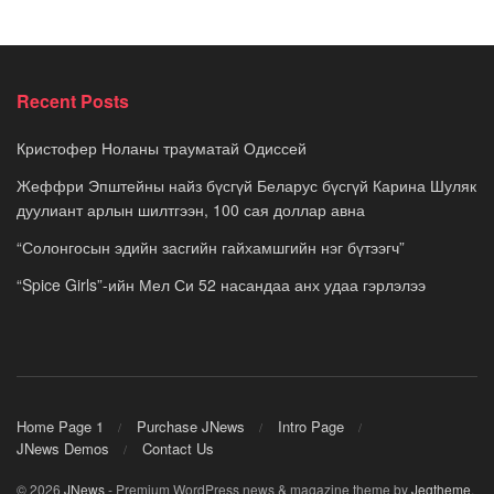
Recent Posts
Кристофер Ноланы трауматай Одиссей
Жеффри Эпштейны найз бүсгүй Беларус бүсгүй Карина Шуляк
дуулиант арлын шилтгээн, 100 сая доллар авна
“Солонгосын эдийн засгийн гайхамшгийн нэг бүтээгч”
“Spice Girls”-ийн Мел Си 52 насандаа анх удаа гэрлэлээ
Home Page 1
Purchase JNews
Intro Page
JNews Demos
Contact Us
© 2026
JNews
- Premium WordPress news & magazine theme by
Jegtheme
.