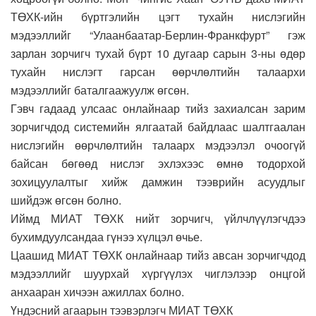
ТӨХК-ийн бүртгэлийн цэгт тухайн нислэгийн
мэдээллийг “Улаанбаатар-Берлин-Франкфурт” гэж
зарлан зорчигч тухай бүрт 10 дугаар сарын 3-ны өдөр
тухайн нислэгт гарсан өөрчлөлтийн талаархи
мэдээллийг баталгаажуулж өгсөн.
Гэвч гадаад улсаас онлайнаар тийз захиалсан зарим
зорчигчдод системийн ялгаатай байдлаас шалтгаалан
нислэгийн өөрчлөлтийн талаарх мэдээлэл очоогүй
байсан бөгөөд нислэг эхлэхээс өмнө тодорхой
зохицуулалтыг хийж дамжин тээврийн асуудлыг
шийдэж өгсөн болно.
Иймд МИАТ ТӨХК нийт зорчигч, үйлчлүүлэгчдээ
бухимдуулсандаа гүнээ хүлцэл өчье.
Цаашид МИАТ ТӨХК онлайнаар тийз авсан зорчигчдод
мэдээллийг шуурхай хүргүүлэх чиглэлээр онцгой
анхааран хичээн ажиллах болно.
Үндэсний агаарын тээвэрлэгч МИАТ ТӨХК