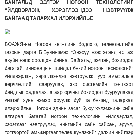
БАЙГАЛЬД ЭЭЛТЭЙ НОГООН ТЕХНОЛОГИЙГ
ҮЙЛДВЭРЛЭЖ, ХЭРЭГЛЭЭНДЭЭ НЭВТРҮҮЛЖ
БАЙГААД ТАЛАРХАЛ ИЛЭРХИЙЛЬЕ
БОАЖЯ-ны Ногоон хөгжлийн бодлого, төлөвлөлтийн
газрын дарга Б.Буяннэмэх “Энэхүү үзэсгэлэнд 45 аж
ахуйн нэгж оролцож байна. Байгальд ээлтэй, бохирдол
багатай, инновацын шийдэл бүхий ногоон технологийг
үйлдвэрлэж, хэрэглээндээ нэвтрүүлж, уур амьсгалын
өөрчлөлтийг сааруулах, эко системийн тэнцвэрт
байдлыг хадгалах, агаар орчны бохирдол бууруулахад
үнэтэй хувь нэмэр оруулж буй та бүхэнд талархал
илэрхийлье. Ногоон эдийн засаг буюу хүлэмжийн хийн
ялгарал багатай ногоон технологийн үйлдвэрлэл,
хэрэглээг нэвтрүүлэх, нийгмийн сайн сайхан, эрүүл,
тогтвортой амьжиргааг төлөвшүүлэхийг дэлхий нийтээр