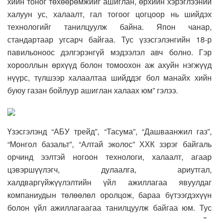
хийн тоног төхөөрөмжийг ашиглан, өрхийн хэрэглээний
халуун ус, халаалт, гал тогоог цогцоор нь шийдэх
технологийг танилцуулж байна. Япон чанар,
стандартаар угсарч байгаа. Тус үзэсгэлэнгийн 18-р
павильоноос дэлгэрэнгүй мэдээлэл авч болно. Гэр
хорооллын өрхүүд болон томоохон аж ахуйн нэгжүүд
нүүрс, түлшээр халаалтаа шийддэг бол манайх хийн
буюу газан бойлуур ашиглан халаах юм” гэлээ.
Үзэсгэлэнд “АБУ трейд”, “Тасума”, “Дашваанжил газ”,
“Монгол базальт”, “Алтай эколос” ХХК зэрэг байгаль
орчинд ээлтэй ногоон технологи, халаалт, агаар
цэвэршүүлэгч, дулаалга, ариутгал,
халдваргүйжүүлэлтийн үйл ажиллагаа явуулдаг
компаниудын төлөөлөл оролцож, бараа бүтээгдэхүүн
болон үйл ажиллагаагаа танилцуулж байгаа юм. Тус