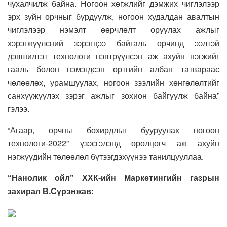
чухалчилж байна. Ногоон хөгжлийг дэмжих чиглэлээр
эрх зүйн орчныг бүрдүүлж, ногоон худалдан авалтын
чиглэлээр нэмэлт өөрчлөлт оруулах ажлыг
хэрэгжүүлсний зэрэгцээ байгаль орчинд ээлтэй
дэвшилтэт технологи нэвтрүүлсэн аж ахуйн нэгжийг
гааль болон нэмэгдсэн өртгийн албан татвараас
чөлөөлөх, урамшуулах, ногоон зээлийн хөнгөлөлтийг
санхүүжүүлэх зэрэг ажлыг зохион байгуулж байна”
гэлээ.
“Агаар, орчны бохирдлыг бууруулах ногоон
технологи-2022” үзэсгэлэнд оролцогч аж ахуйн
нэгжүүдийн төлөөлөл бүтээгдэхүүнээ танилцууллаа.
“Нанолик ойл” ХХК-ийн Маркетингийн газрын
захирал В.Сүрэнжав: