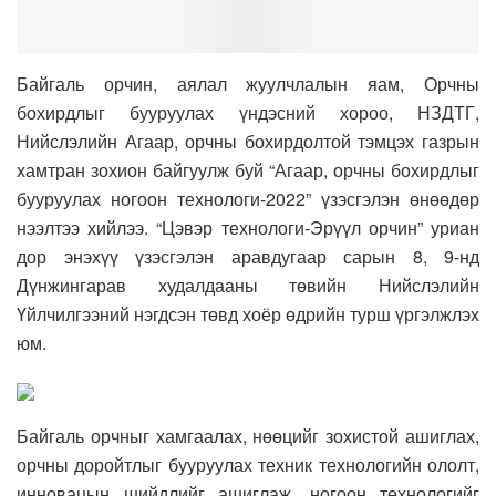
Байгаль орчин, аялал жуулчлалын яам, Орчны
бохирдлыг бууруулах үндэсний хороо, НЗДТГ,
Нийслэлийн Агаар, орчны бохирдолтой тэмцэх газрын
хамтран зохион байгуулж буй “Агаар, орчны бохирдлыг
бууруулах ногоон технологи-2022” үзэсгэлэн өнөөдөр
нээлтээ хийлээ. “Цэвэр технологи-Эрүүл орчин” уриан
дор энэхүү үзэсгэлэн аравдугаар сарын 8, 9-нд
Дүнжингарав худалдааны төвийн Нийслэлийн
Үйлчилгээний нэгдсэн төвд хоёр өдрийн турш үргэлжлэх
юм.
Байгаль орчныг хамгаалах, нөөцийг зохистой ашиглах,
орчны доройтлыг бууруулах техник технологийн ололт,
инновацын шийдлийг ашиглаж, ногоон технологийг