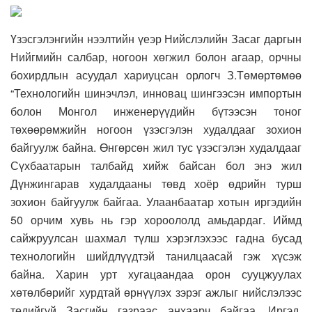
Үзэсгэлэнгийн нээлтийн үеэр Нийслэлийн Засаг даргын
Нийгмийн салбар, ногоон хөгжил болон агаар, орчны
бохирдлын асуудал хариуцсан орлогч З.Төмөртөмөө
“Технологийн шинэчлэл, инновац шингээсэн импортын
болон Монгол инженерүүдийн бүтээсэн тоног
төхөөрөмжийн ногоон үзэсгэлэн худалдааг зохион
байгуулж байна. Өнгөрсөн жил тус үзэсгэлэн худалдааг
Сүхбаатарын талбайд хийж байсан бол энэ жил
Дүнжингарав худалдааны төвд хоёр өдрийн турш
зохион байгуулж байгаа. Улаанбаатар хотын иргэдийн
50 орчим хувь нь гэр хороололд амьдардаг. Иймд
сайжруулсан шахмал түлш хэрэглэхээс гадна бусад
технологийн шийдлүүдтэй танилцаасай гэж хүсэж
байна. Харин урт хугацаандаа орон сууцжуулах
хөтөлбөрийг хурдтай өрнүүлэх зэрэг ажлыг нийслэлээс
төдийгүй Засгийн газраас анхаарч байгаа. Иргэд,