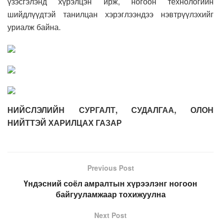
үзэсгэлэнд хүрэлцэн ирж, ногоон технологийн
шийдлүүдтэй танилцан хэрэглээндээ нэвтрүүлэхийг
уриалж байна.
НИЙСЛЭЛИЙН СУРГАЛТ, СУДАЛГАА, ОЛОН
НИЙТТЭЙ ХАРИЛЦАХ ГАЗАР
Previous Post
Үндэсний соёл амралтын хүрээлэнг ногоон
байгууламжаар тохижуулна
Next Post