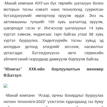
-Манай компани АНУ-ын бүх төрлийн шатахуун болон
моторын тосны нэмэлт нано технологид суурилсан
бүтээгдэхүүнийг импортоор оруулж ирдэг. Энэ нь
автомашины түлшийг 100 хувь шаталтад оруулж,
цэвэрлэдэг гэсэн үг. Ингэснээр шатахууныг 14 хувь
хүртэл хэмнэж, яндангаас гарч байгаа утааг 98 хувь
хүртэл бууруулна. Хөдөлгүүрийн тосны хувьд эд
ангиудын дотоод элэгдлийг зогсоож, насжилтыг
уртасгадаг. Бүтээгдэхүүнээ авто сервисийн
үйлчилгээний газруудаар дамжуулж борлуулж байгаа.
“Юнигаз” ХХК-ийн борлуулалтын менежер
Ө.Батзул:
-Манай компани “Агаар, орчны бохирдлыг бууруулах
ногоон технологи-2022” үзэсгэлэн худалдаанд газ буюу