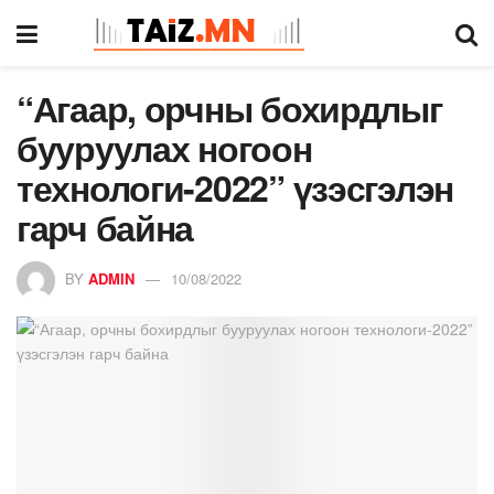
“Агаар, орчны бохирдлыг
бууруулах ногоон
технологи-2022” үзэсгэлэн
гарч байна
BY
ADMIN
10/08/2022