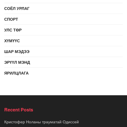
СОЁЛ УРЛАГ
СПОРТ
УЛС ТӨР
ХҮМҮҮС
ШАР МЭДЭЭ
ЭРҮҮЛ МЭНД
ЯРИЛЦЛАГА
Recent Posts
Кристофер Ноланы трауматай Одиссей