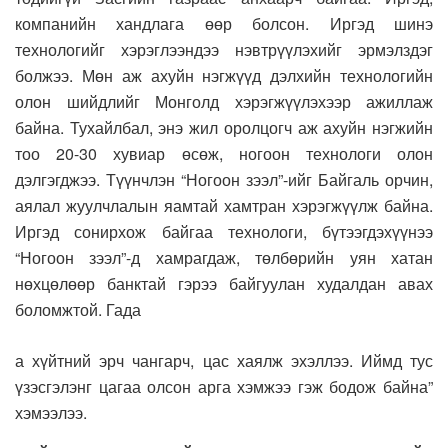
компанийн хандлага өөр болсон. Иргэд шинэ
технологийг хэрэглээндээ нэвтрүүлэхийг эрмэлздэг
болжээ. Мөн аж ахуйн нэгжүүд дэлхийн технологийн
олон шийдлийг Монголд хэрэгжүүлэхээр ажиллаж
байна. Тухайлбал, энэ жил оролцогч аж ахуйн нэгжийн
тоо 20-30 хувиар өсөж, ногоон технологи олон
дэлгэгджээ. Түүнчлэн “Ногоон зээл”-ийг Байгаль орчин,
аялал жуулчлалын яамтай хамтран хэрэгжүүлж байна.
Иргэд сонирхож байгаа технологи, бүтээгдэхүүнээ
“Ногоон зээл”-д хамрагдаж, төлбөрийн уян хатан
нөхцөлөөр банктай гэрээ байгуулан худалдан авах
боломжтой. Гада
а хүйтний эрч чангарч, цас хаялж эхэллээ. Иймд тус
үзэсгэлэнг цагаа олсон арга хэмжээ гэж бодож байна”
хэмээлээ.