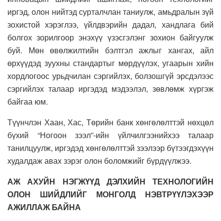
иргэд, олон нийтэд сурталчлан таниулж, амьдралын зүй
зохистой хэрэглээ, үйлдвэрийн дадал, хандлага бий
болгох зорилгоор энэхүү үзэсгэлэнг зохион байгуулж
буй. Мөн өвөлжилтийн бэлтгэл ажлыг хангах, айл
өрхүүдэд зуухны стандартыг мөрдүүлэх, угаарын хийн
хордлогоос урьдчилан сэргийлэх, болзошгүй эрсдэлээс
сэргийлэх талаар иргэдэд мэдээлэл, зөвлөмж хүргэж
байгаа юм.
Түүнчлэн Хаан, Хас, Төрийн банк хөнгөлөлттэй нөхцөл
бүхий “Ногоон зээл”-ийн үйлчилгээнийхээ талаар
танилцуулж, иргэдэд хөнгөлөлттэй зээлээр бүтээгдэхүүн
худалдаж авах зэрэг олон боломжийг бүрдүүлжээ.
АЖ АХУЙН НЭГЖҮҮД ДЭЛХИЙН ТЕХНОЛОГИЙН
ОЛОН ШИЙДЛИЙГ МОНГОЛД НЭВТРҮҮЛЭХЭЭР
АЖИЛЛАЖ БАЙНА