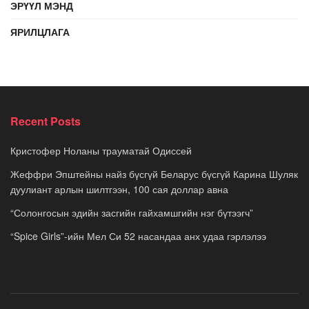
ЭРҮҮЛ МЭНД
ЯРИЛЦЛАГА
Recent Posts
Кристофер Ноланы трауматай Одиссей
Жеффри Эпштейны найз бүсгүй Беларус бүсгүй Карина Шуляк
дуулиант арлын шилтгээн, 100 сая доллар авна
“Солонгосын эдийн засгийн гайхамшгийн нэг бүтээгч”
“Spice Girls”-ийн Мел Си 52 насандаа анх удаа гэрлэлээ