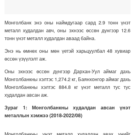
Монголбанк энэ оны наймдугаар сард 2.9 тонн үнэт
металл худалдан авч, оны эхнээс өссөн дүнгээр 12.6
тонн үнэт металл худалдан аваад байна.
Энэ нь өмнөх оны мөн үетэй харьцуулбал 48 хувиар
өссөн үзүүлэлт аж.
Оны эхнээс өссөн дүнгээр Дархан-Уул аймаг дахь
Монголбанкны хэлтэс 1,274.2 кг, Баянхонгор аймаг дахь
Монголбанкны хэлтэс 884.8 кг үнэт металл тус тус
худалдан авсан аж.
Зураг 1: Монголбанкны худалдан авсан үнэт
металлын хэмжээ (2018-2022/08)
Монголбанкны үнэт металл худалдан авах үнийг