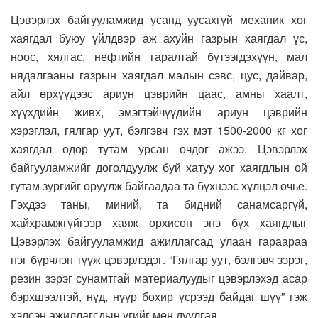
Цэвэрлэх байгууламжид усанд уусахгүй механик хог
хаягдал буюу үйлдвэр аж ахуйн газрын хаягдал үс,
ноос, хялгас, нефтийн гаралтай бүтээгдэхүүн, мал
нядалгааны газрын хаягдал малын сэвс, цус, дайвар,
айл өрхүүдээс ариун цэврийн цаас, амны хаалт,
хүүхдийн живх, эмэгтэйчүүдийн ариун цэврийн
хэрэглэл, гялгар уут, бэлгэвч гэх мэт 1500-2000 кг хог
хаягдал өдөр тутам урсан очдог ажээ. Цэвэрлэх
байгууламжийг доголдуулж буй хатуу хог хаягдлын ой
гутам зургийг оруулж байгаадаа та бүхнээс хүлцэл өчье.
Гэхдээ таны, миний, та бидний санамсаргүй,
хайхрамжгүйгээр хаяж орхисон энэ бүх хаягдлыг
Цэвэрлэх байгууламжид ажиллагсад улаан гараараа
нэг бүрчлэн түүж цэвэрлэдэг. “Гялгар уут, бэлгэвч зэрэг,
резин зэрэг сунамтгай материалуудыг цэвэрлэхэд асар
бэрхшээлтэй, нүд, нүүр бохир үсрээд байдаг шүү” гэж
хэлсэн ажиллагсдын үгийг мөн дуулгая.