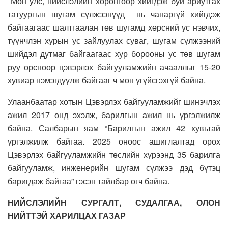
Мөн улс, нийслэлийн хөрөнгөөр хийгдэж буй ариутгах
татуургын шугам сүлжээнүүд нь чанаргүй хийгдэж
байгаагаас шалтгаалан төв шугамд хөрсний ус нэвчих,
түүнчлэн хурын ус зайлуулах суваг, шугам сүлжээний
шийдэл дутмаг байгаагаас хур борооны ус төв шугам
руу орсноор цэвэрлэх байгууламжийн ачааллыг 15-20
хувиар нэмэгдүүлж байгааг ч мөн үгүйсгэхгүй байна.
Улаанбаатар хотын Цэвэрлэх байгууламжийг шинэчлэх
ажил 2017 онд эхэлж, барилгын ажил нь үргэлжилж
байна.
Салбарын яам
“Барилгын ажил 42 хувьтай
үргэлжилж байгаа. 2025 оноос ашиглалтад орох
Цэвэрлэх байгууламжийн төслийн хүрээнд 35 барилга
байгууламж, инженерийн шугам сүлжээ дэд бүтэц
баригдаж байгаа” гэсэн тайлбар өгч байна.
НИЙСЛЭЛИЙН СУРГАЛТ, СУДАЛГАА, ОЛОН
НИЙТТЭЙ ХАРИЛЦАХ ГАЗАР