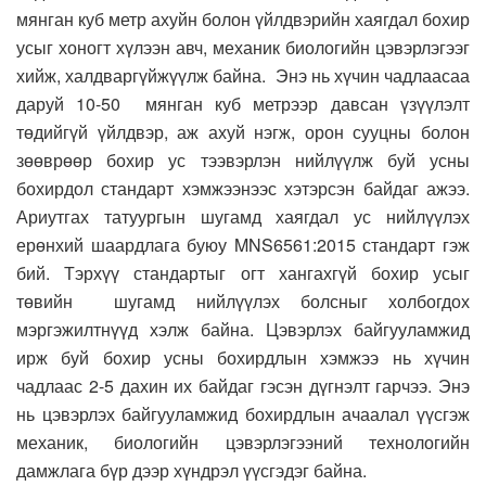
мянган куб метр ахуйн болон үйлдвэрийн хаягдал бохир
усыг хоногт хүлээн авч, механик биологийн цэвэрлэгээг
хийж, халдваргүйжүүлж байна. Энэ нь хүчин чадлаасаа
даруй 10-50 мянган куб метрээр давсан үзүүлэлт
төдийгүй үйлдвэр, аж ахуй нэгж, орон сууцны болон
зөөврөөр бохир ус тээвэрлэн нийлүүлж буй усны
бохирдол стандарт хэмжээнээс хэтэрсэн байдаг ажээ.
Ариутгах татуургын шугамд хаягдал ус нийлүүлэх
ерөнхий шаардлага буюу MNS6561:2015 стандарт гэж
бий. Тэрхүү стандартыг огт хангахгүй бохир усыг
төвийн шугамд нийлүүлэх болсныг холбогдох
мэргэжилтнүүд хэлж байна. Цэвэрлэх байгууламжид
ирж буй бохир усны бохирдлын хэмжээ нь хүчин
чадлаас 2-5 дахин их байдаг гэсэн дүгнэлт гарчээ. Энэ
нь цэвэрлэх байгууламжид бохирдлын ачаалал үүсгэж
механик, биологийн цэвэрлэгээний технологийн
дамжлага бүр дээр хүндрэл үүсгэдэг байна.