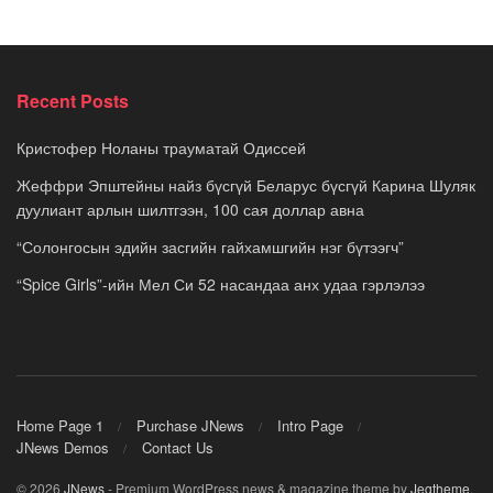
Recent Posts
Кристофер Ноланы трауматай Одиссей
Жеффри Эпштейны найз бүсгүй Беларус бүсгүй Карина Шуляк
дуулиант арлын шилтгээн, 100 сая доллар авна
“Солонгосын эдийн засгийн гайхамшгийн нэг бүтээгч”
“Spice Girls”-ийн Мел Си 52 насандаа анх удаа гэрлэлээ
Home Page 1
Purchase JNews
Intro Page
JNews Demos
Contact Us
© 2026
JNews
- Premium WordPress news & magazine theme by
Jegtheme
.