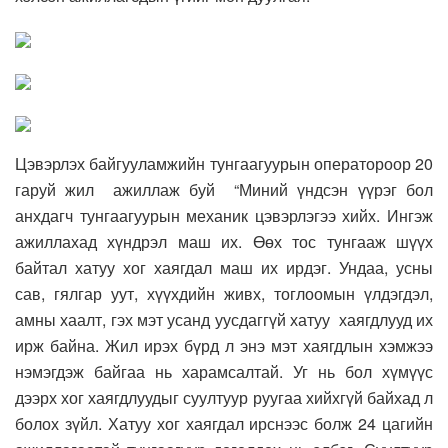
Цэвэрлэх байгууламжийн тунгаагуурын оператороор 20
гаруй жил ажиллаж буй “Миний үндсэн үүрэг бол
анхдагч тунгаагуурын механик цэвэрлэгээ хийх. Ингэж
ажиллахад хүндрэл маш их. Өөх тос тунгааж шүүх
байтал хатуу хог хаягдал маш их ирдэг. Ундаа, усны
сав, гялгар уут, хүүхдийн живх, тоглоомын үлдэгдэл,
амны хаалт, гэх мэт усанд уусдаггүй хатуу хаягдлууд их
ирж байна. Жил ирэх бүрд л энэ мэт хаягдлын хэмжээ
нэмэгдэж байгаа нь харамсалтай. Уг нь бол хүмүүс
дээрх хог хаягдлуудыг суултуур руугаа хийхгүй байхад л
болох зүйл. Хатуу хог хаягдал ирснээс болж 24 цагийн