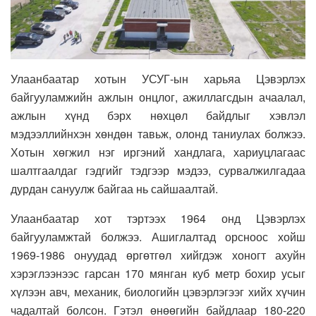
Улаанбаатар хотын УСУГ-ын харьяа Цэвэрлэх
байгууламжийн ажлын онцлог, ажиллагсдын ачаалал,
ажлын хүнд бэрх нөхцөл байдлыг хэвлэл
мэдээллийнхэн хөндөн тавьж, олонд таниулах болжээ.
Хотын хөгжил нэг иргэний хандлага, хариуцлагаас
шалтгаалдаг гэдгийг тэдгээр мэдээ, сурвалжилгадаа
дурдан сануулж байгаа нь сайшаалтай.
Улаанбаатар хот тэртээх 1964 онд Цэвэрлэх
байгууламжтай болжээ. Ашиглалтад орсноос хойш
1969-1986 онуудад өргөтгөл хийгдэж хоногт ахуйн
хэрэглээнээс гарсан 170 мянган куб метр бохир усыг
хүлээн авч, механик, биологийн цэвэрлэгээг хийх хүчин
чадалтай болсон. Гэтэл өнөөгийн байдлаар 180-220