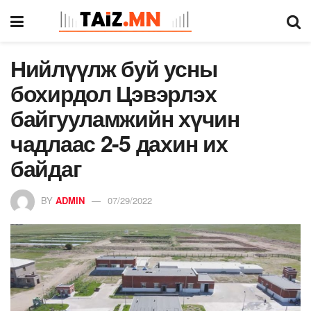
Нийлүүлж буй усны
бохирдол Цэвэрлэх
байгууламжийн хүчин
чадлаас 2-5 дахин их
байдаг
BY
ADMIN
07/29/2022