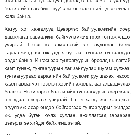
ажиллагаатай тунгаагуур доголдох нь элбэг. Суултуур
бол хогийн сав биш шүү” хэмээн олон нийтэд зориулан
хэлж байна.
Хатуу хог хаягдлууд Цэвэрлэх байгууламжийн хоёр
дамжлагат сараалжин байгууламжид торж тогтож үлдэх
учиртай. Гэтэл их хэмжээний хог очдогоос болж
сараалжинд тогтож үлдэх бус лаг тунгаах тунгаагуурт
ордог байна. Ингэснээр тунгаагуурын ёроолд нь лагтай
хамт тунаж, тунгаагуурын лаг зайлуулах шугам сүлжээ,
тунгаагуураас дараагийн байгууламж руу шахах насос,
хаалт арматурт тээглэн хэвийн ажиллагааг алдагдуулах
болжээ. Нормоороо бол лагийн тунгаагуурыг хоёр жилд
нэг удаа цэвэрлэх учиртай. Гэтэл хатуу хог хаягдлын
агууламж асар өндөр байгаагаас тунгаагуурыг жилдээ
2-3 удаа бүтэн юүлж суллан, ажиллагсад гараараа
цэвэрлэгээ хийдэг байх жишээтэй.