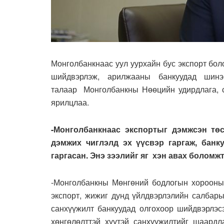
Монголбанкнаас уул уурхайн бус экспорт бо
шийдвэрлэж, арилжааны банкуудад шин
талаар Монголбанкны Нөөцийн удирдлага, с
ярилцлаа.
-Монголбанкнаас экспортыг дэмжсэн тө
дэмжих чиглэлд эх үүсвэр гаргаж, бан
гаргасан. Энэ зээлийг яг хэн авах боломж
-Монголбанкны Мөнгөний бодлогын хорооны 
экспорт, жижиг дунд үйлдвэрлэлийн салбары
санхүүжилт банкуудад олгохоор шийдвэрлэсэ
хөнгөлөлттэй хүүтэй санхүүжилтийг шаардл