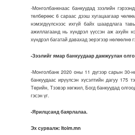
-Монголбанкнаас банкуудад зээлийн гэрээнд
төлбөрөөс 6 сараас дээш хугацаагаар чөлөөл
нэмэгдүүлснээс ихгүй байх шаардлага тав
ажиллагаанд нь хүндрэл үүссэн аж ахуйн нэ
хүндрэл багатай давахад эерэгээр нөлөөлнө г
-Зээлийг ямар банкуудаар дамжуулан олг
-Монголбанк 2020 оны 11 дүгээр сарын 30-н
банкуудаас ирүүлсэн хүсэлтийн дагуу 175 т
Төрийн, Тээвэр хөгжил, Богд банкуудад олгоо
гэсэн үг.
-Ярилцсанд баярлалаа.
Эх сурвалж: Itoim.mn