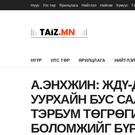
Нүүр
Улс төр
Ярилцлага
Нийтлэл
Нийгэм
Хүмүүс
Г
НҮҮР
УЛС ТӨР
ЯРИЛЦЛАГА
НИЙТЛЭ
А.ЭНХЖИН: ЖДҮ-Д
УУРХАЙН БУС С
ТЭРБУМ ТӨГРӨГ
БОЛОМЖИЙГ БҮР