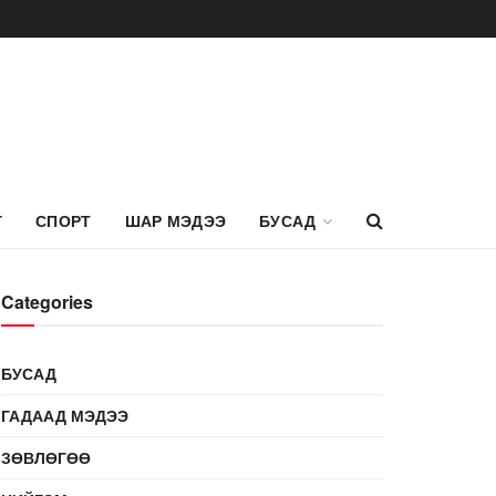
Г
СПОРТ
ШАР МЭДЭЭ
БУСАД
Categories
БУСАД
ГАДААД МЭДЭЭ
ЗӨВЛӨГӨӨ