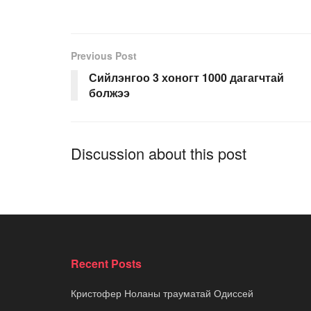
Previous Post
Сийлэнгоо 3 хоногт 1000 дагагчтай
болжээ
Discussion about this post
Recent Posts
Кристофер Ноланы трауматай Одиссей