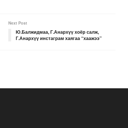
Next Post
Ю.Балжидмаа, Г.Анархүү хоёр салж,
Г.Анархүү инстаграм хаягаа “хаажээ”