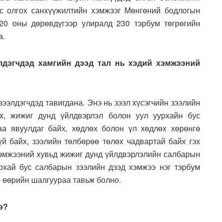
с олгох санхүүжилтийн хэмжээг Мөнгөний бодлогын
20 оны дөрөвдүгээр улиралд 230 тэрбум төгрөгийн
а.
лдэгчдэд хамгийн дээд тал нь хэдий хэмжээний
ээлдэгчдэд тавигдана. Энэ нь зээл хүсэгчийн зээлийн
йх, жижиг дунд үйлдвэрлэл болон уул уурхайн бус
аа явуулдаг байх, хөдлөх болон үл хөдлөх хөрөнгө
үй байх, зээлийн төлбөрөө төлөх чадвартай байх гэх
хэмжээний хувьд жижиг дунд үйлдвэрлэлийн салбарын
урхай бус салбарын зээлийн дээд хэмжээ нэг тэрбум
р өөрийн шалгуураа тавьж болно.
э?