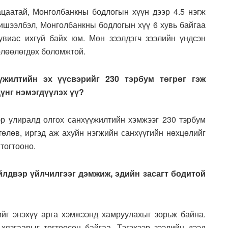
ацаатай, Монголбанкны бодлогын хүүн дээр 4.5 нэгж
Жишээлбэл, Монголбанкны бодлогын хүү 6 хувь байгаа
увиас ихгүй байх юм. Мөн зээлдэгч зээлийн үндсэн
өлөөлөгдөх боломжтой.
үжилтийн эх үүсвэрийг 230 тэрбум төгрөг гэж
дүнг нэмэгдүүлэх үү?
р улиралд олгох санхүүжилтийн хэмжээг 230 тэрбум
төлөв, иргэд аж ахуйн нэгжийн санхүүгийн нөхцөлийг
тогтооно.
йлдвэр үйлчилгээг дэмжиж, эдийн засагт бодитой
йг энэхүү арга хэмжээнд хамруулахыг зорьж байна.
хязгаарыг тогтоосон байгаа. Тэгэхээр зээлийн дээд