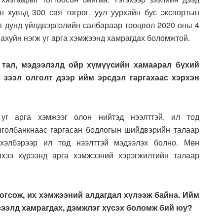
 хувьд 300 сая төгрөг, уул уурхайн бус экспортын
иг дунд үйлдвэрлэлийн салбараар тооцвол 2020 оны 4
 ахуйн нэгж уг арга хэмжээнд хамрагдах боломжтой.
л тал, мэдээлэлд ойр хүмүүсийн хамаарал бүхий
э зээл олголт дээр ийм эрсдэл гаргахаас хэрхэн
 уг арга хэмжээг олон нийтэд нээлттэй, ил тод
нголбанкнаас гаргасан бодлогын шийдвэрийн талаар
 хэлбэрээр ил тод нээлттэй мэдээлэх болно. Мөн
нхээ хүрээнд арга хэмжээний хэрэгжилтийн талаар
зогсож, их хэмжээний алдагдал хүлээж байна. Ийм
 зээлд хамрагдах, дэмжлэг хүсэх боломж бий юу?