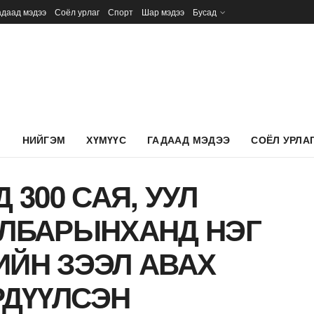
адаад мэдээ
Соёл урлаг
Спорт
Шар мэдээ
Бусад
Л
НИЙГЭМ
ХҮМҮҮС
ГАДААД МЭДЭЭ
СОЁЛ УРЛА
 300 САЯ, УУЛ
АЛБАРЫНХАНД НЭГ
ИЙН ЗЭЭЛ АВАХ
ДҮҮЛСЭН