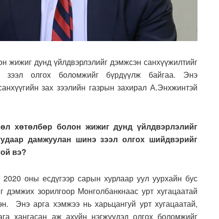
лон жижиг дунд үйлдвэрлэлийг дэмжсэн санхүүжилтийг
э зээл олгох боломжийг бүрдүүлж байгаа. Энэ
анхүүгийн зах зээлийн газрын захирал А.Энхжинтэй
сөл хөтөлбөр болон жижиг дунд үйлдвэрлэлийг
куудаар дамжуулан шинэ зээл олгох шийдвэрийг
той вэ?
2020 оны есдүгээр сарын хурлаар уул уурхайн бус
г дэмжих зорилгоор Монголбанкнаас урт хугацаатай
н. Энэ арга хэмжээ нь харьцангуй урт хугацаатай,
ага хангасан аж ахуйн нэгжүүдэд олгох боломжийг