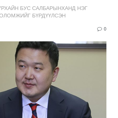
УУРХАЙН БУС САЛБАРЫНХАНД НЭГ
БОЛОМЖИЙГ БҮРДҮҮЛСЭН
0