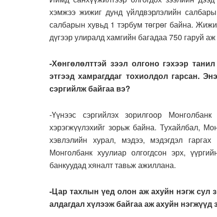
хэмжээ жижиг дунд үйлдвэрлэлийн салбарын
салбарын хувьд 1 тэрбум төгрөг байна. Жиж
дүгээр улиралд хамгийн багадаа 750 гаруй аж
-Хөнгөлөлттэй зээл олгоно гэхээр тани
этгээд хамрагддаг тохиолдол гарсан. Эн
сэргийлж байгаа вэ?
-Үүнээс сэргийлэх зорилгоор Монголбанк
хэрэгжүүлэхийг зорьж байна. Тухайлбал, Мо
хэвлэлийн хурал, мэдээ, мэдэгдэл гаргах
Монголбанк хуулиар олгогдсон эрх, үүргий
банкуудад хяналт тавьж ажиллана.
-Цар тахлын үед олон аж ахуйн нэгж сул 
алдагдал хүлээж байгаа аж ахуйн нэгжүүд