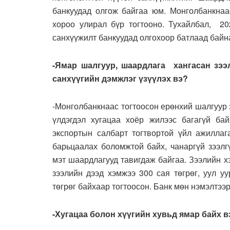
банкуудад олгож байгаа юм. Монголбанкнаа
хороо улирал бүр тогтооно. Тухайлбал, 20
санхүүжилт банкуудад олгохоор батлаад байн
-Ямар шалгуур, шаардлага хангасан зээ
санхүүгийн дэмжлэг үзүүлэх вэ?
-Монголбанкнаас тогтоосон ерөнхий шалгуур з
үлдэгдэл хугацаа хоёр жилээс багагүй ба
экспортын салбарт тогтвортой үйл ажиллаг
барьцаалах боломжтой байх, чанаргүй зээлг
мэт шаардлагууд тавигдаж байгаа. Зээлийн 
зээлийн дээд хэмжээ 300 сая төгрөг, уул у
төгрөг байхаар тогтоосон. Банк мөн нэмэлтээ
-Хугацаа болон хүүгийн хувьд ямар байх в