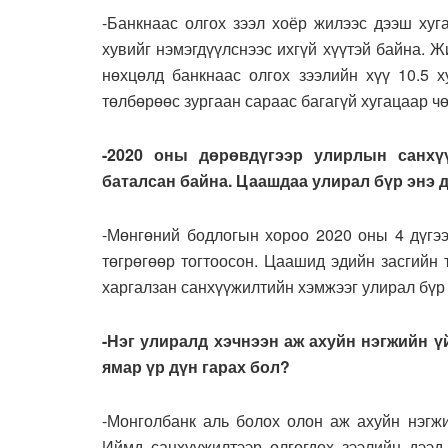
-Банкнаас олгох зээл хоёр жилээс дээш хуг
хувийг нэмэгдүүлснээс ихгүй хүүтэй байна. 
нөхцөлд банкнаас олгох зээлийн хүү 10.5 х
төлбөрөөс зургаан сараас багагүй хугацаар ч
-2020 оны дөрөвдүгээр улирлын санхү
баталсан байна. Цаашдаа улирал бүр энэ 
-Мөнгөний бодлогын хороо 2020 оны 4 дүгээ
төгрөгөөр тогтоосон. Цаашид эдийн засгийн 
харгалзан санхүүжилтийн хэмжээг улирал бүр 
-Нэг улиралд хэчнээн аж ахуйн нэгжийн ү
ямар үр дүн гарах бол?
-Монголбанк аль болох олон аж ахуйн нэгжи
Иймд санхүүжилтээр олгогдох зээлийн дээд 