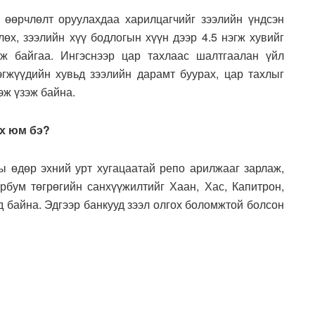
 өөрчлөлт оруулахдаа харилцагчийг зээлийн үндсэн
өх, зээлийн хүү бодлогын хүүн дээр 4.5 нэгж хувийг
ьж байгаа. Ингэснээр цар тахлаас шалтгаалан үйл
гжүүдийн хувьд зээлийн дарамт буурах, цар тахлыг
эж үзэж байна.
ох юм бэ?
ы өдөр эхний урт хугацаатай репо арилжааг зарлаж,
эрбум төгрөгийн санхүүжилтийг Хаан, Хас, Капитрон,
д байна. Эдгээр банкууд зээл олгох боломжтой болсон