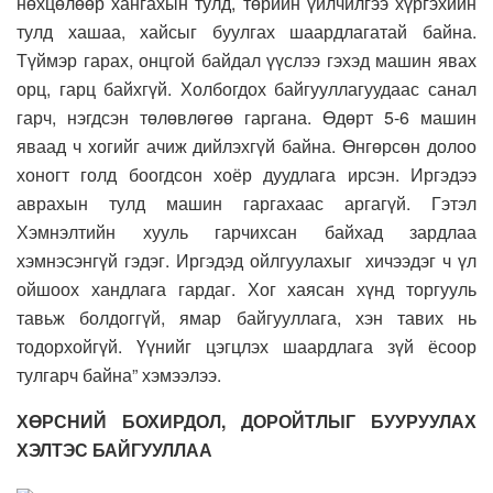
нөхцөлөөр хангахын тулд, төрийн үйлчилгээ хүргэхийн
тулд хашаа, хайсыг буулгах шаардлагатай байна.
Түймэр гарах, онцгой байдал үүслээ гэхэд машин явах
орц, гарц байхгүй. Холбогдох байгууллагуудаас санал
гарч, нэгдсэн төлөвлөгөө гаргана. Өдөрт 5-6 машин
яваад ч хогийг ачиж дийлэхгүй байна. Өнгөрсөн долоо
хоногт голд боогдсон хоёр дуудлага ирсэн. Иргэдээ
аврахын тулд машин гаргахаас аргагүй. Гэтэл
Хэмнэлтийн хууль гарчихсан байхад зардлаа
хэмнэсэнгүй гэдэг. Иргэдэд ойлгуулахыг хичээдэг ч үл
ойшоох хандлага гардаг. Хог хаясан хүнд торгууль
тавьж болдоггүй, ямар байгууллага, хэн тавих нь
тодорхойгүй. Үүнийг цэгцлэх шаардлага зүй ёсоор
тулгарч байна” хэмээлээ.
ХӨРСНИЙ БОХИРДОЛ, ДОРОЙТЛЫГ БУУРУУЛАХ
ХЭЛТЭС БАЙГУУЛЛАА