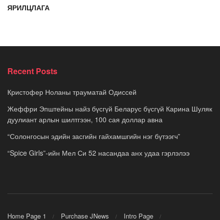
ЯРИЛЦЛАГА
Recent Posts
Кристофер Ноланы трауматай Одиссей
Жеффри Эпштейны найз бүсгүй Беларус бүсгүй Карина Шуляк
дуулиант арлын шилтгээн, 100 сая доллар авна
“Солонгосын эдийн засгийн гайхамшгийн нэг бүтээгч”
“Spice Girls”-ийн Мел Си 52 насандаа анх удаа гэрлэлээ
Home Page 1
Purchase JNews
Intro Page