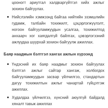
цооногт ариутгал халдваргүйтгэл хийх ажлыг
зохион байгуулах.
Нийслэлийн хэмжээнд байгаа нийтийн эзэмшлийн
гудамж, талбайн тохижилт, цэцэрлэгжүүлэлт,
ногоон байгууламжуудын усалгаа, тохижилтод
анхаарч хог хаягдалгүй байлгах, цэвэрлэгээний
ажлуудаа шуурхай зохион байгуулж ажиллах.
Баяр наадмын бэлтгэл хангах ажлын хүрээнд
Үндэсний их баяр наадмыг зохион байгуулах
бэлтгэл ажлыг сайтар хангаж, холбогдох
байгууламжуудын засвар үйлчилгээ, стандартын
дагуу тохижилтын ажлыг чанартай гүйцэтгэж
ажиллах.
Худалдаа үйлчилгээ, хүнсний аюулгүй байдалд
хяналт тавьж ажиллах