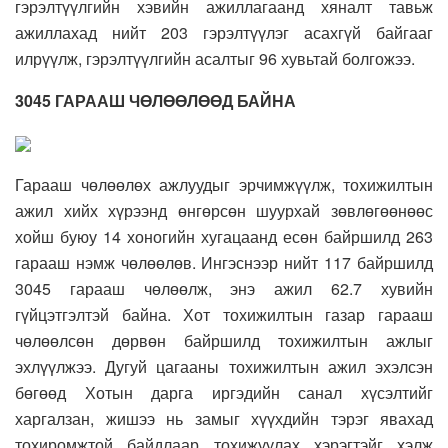
гэрэлтүүлгийн хэвийн ажиллагаанд хяналт тавьж
ажиллахад нийт 203 гэрэлтүүлэг асахгүй байгааг
илрүүлж, гэрэлтүүлгийн асалтыг 96 хувьтай болгожээ.
3045 ГАРААШ ЧӨЛӨӨЛӨӨД БАЙНА
Гарааш чөлөөлөх ажлуудыг эрчимжүүлж, тохижилтын
ажил хийх хүрээнд өнгөрсөн шуурхай зөвлөгөөнөөс
хойш буюу 14 хоногийн хугацаанд есөн байршилд 263
гарааш нэмж чөлөөлөв. Ингэснээр нийт 117 байршилд
3045 гарааш чөлөөлж, энэ ажил 62.7 хувийн
гүйцэтгэлтэй байна. Хот тохижилтын газар гарааш
чөлөөлсөн дөрвөн байршилд тохижилтын ажлыг
эхлүүлжээ. Дугуй цагааны тохижилтын ажил эхэлсэн
бөгөөд Хотын дарга иргэдийн санал хүсэлтийг
харгалзан, жишээ нь замыг хүүхдийн тэрэг явахад
тохиромжтой байдлаар тохижуулах хэрэгтэйг хэлж