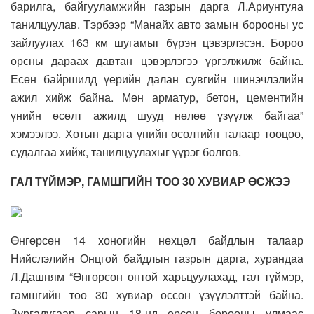
барилга, байгууламжийн газрын дарга Л.Ариунтуяа
танилцуулав. Тэрбээр “Манайх авто замын борооны ус
зайлуулах 163 км шугамыг бүрэн цэвэрлэсэн. Бороо
орсны дараах давтан цэвэрлэгээ үргэлжилж байна.
Есөн байршилд үерийн далан сувгийн шинэчлэлийн
ажил хийж байна. Мөн арматур, бетон, цементийн
үнийн өсөлт ажилд шууд нөлөө үзүүлж байгаа”
хэмээлээ. Хотын дарга үнийн өсөлтийн талаар тооцоо,
судалгаа хийж, танилцуулахыг үүрэг болгов.
ГАЛ ТҮЙМЭР, ГАМШГИЙН ТОО 30 ХУВИАР ӨСЖЭЭ
Өнгөрсөн 14 хоногийн нөхцөл байдлын талаар
Нийслэлийн Онцгой байдлын газрын дарга, хурандаа
Л.Дашням “Өнгөрсөн онтой харьцуулахад, гал түймэр,
гамшгийн тоо 30 хувиар өссөн үзүүлэлттэй байна.
Зургадугаар сарын 18-нд орсон борооны улмаас