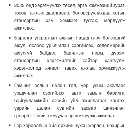
2023 онд хэрэгжүүлэх төсөл, арга хэмжээний зураг,
төсөв, ажлын даалгавар, боловсруулахдаа хотын
стандартын хэм хэмжээг тусгах, мөрдүүлж
ажиллах.
Барилга угсралтын ажлын явцад гарч болзошгүй
аюул, ослоос урьдчилан сэргийлэх, хөдөлмөрийн
аюулгүй байдал, барилгын норм, дүрэм,
стандартын хэрэгжилтийг сайтар хангуулж,
хэрэгжилтэд хяналт тавих ажлаа эрчимжүүлж
ажиллах.
Гамшиг ослын болон гол, үер усны аюулаас
урьдчилан сэргийлэх, авто замын барилга,
байгууламжийн хэвийн үйл ажиллагааг хангах,
үерийн далан сувгийн засвар шинэчлэл,
цэвэрлэгээний ажлуудаа эрчимжүүлж ажиллах.
Гэр хорооллын айл өрхийн нүхэн жорлон, бохирын