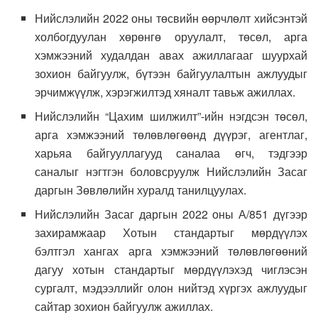
Нийслэлийн 2022 оны төсвийн өөрчлөлт хийсэнтэй
холбогдуулан хөрөнгө оруулалт, төсөл, арга
хэмжээний худалдан авах ажиллагааг шуурхай
зохион байгуулж, бүтээн байгуулалтын ажлуудыг
эрчимжүүлж, хэрэгжилтэд хяналт тавьж ажиллах.
Нийслэлийн “Цахим шилжилт”-ийн нэгдсэн төсөл,
арга хэмжээний төлөвлөгөөнд дүүрэг, агентлаг,
харьяа байгууллагууд саналаа өгч, тэдгээр
саналыг нэгтгэн боловсруулж Нийслэлийн Засаг
даргын Зөвлөлийн хуралд танилцуулах.
Нийслэлийн Засаг даргын 2022 оны А/851 дүгээр
захирамжаар Хотын стандартыг мөрдүүлэх
бэлтгэл хангах арга хэмжээний төлөвлөгөөний
дагуу хотын стандартыг мөрдүүлэхэд чиглэсэн
сургалт, мэдээллийг олон нийтэд хүргэх ажлуудыг
сайтар зохион байгуулж ажиллах.