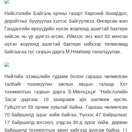
Нийслэлийн Байгаль орчны газарт Хөрсний бохирдол,
доройтлыг бууруулах хэлтэс байгуулжээ. Өнгөрсөн жил
Гандангийн өрхүүдийн нүхэн жорлонд ашигтай бактери
хийсэн нь үр дүнгээ өгсөн. Иймээс энэ жил 52 мянган
нүхэн жорлонд ашигтай бактери хийхээр төлөвлөөд
байгаагаа тус газрын дарга М.Нямбаяр танилцуулав.
Нийтийн эзэмшлийн гудамж болон гарааш чөлөөлсөн
талбайг тохижуулах ажлын явцын талаар Хот
тохижилтын газрын дарга Б.Мөнхцэцэг “Нийслэлийн
Засаг даргаас 10 захирамж эрх шилжиж ирсэн.
Гүйцэтгэл 50 орчим хувьтай байна. Гарааш чөлөөлсөн
70 байршилд зураг хийж байгаа. Үүнээс 47 байршлаас
17 байршилд зогсоол, үлдсэн 30-д зураг хийж, дөрвөн
байршилд тохижилтын ажил хийгээд дуусаж байна. 11