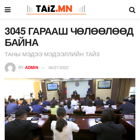
3045 ГАРААШ ЧӨЛӨӨЛӨӨД
БАЙНА
ТАНЫ МЭДЭЭ МЭДЭЭЛЛИЙН ТАЙЗ
BY
ADMIN
06/27/2022