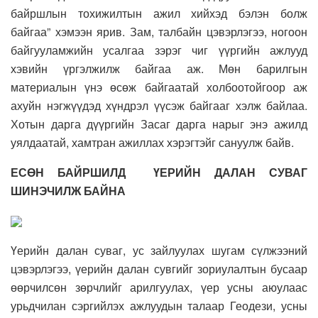
байршлын тохижилтын ажил хийхэд бэлэн болж
байгаа” хэмээн ярив. Зам, талбайн цэвэрлэгээ, ногоон
байгууламжийн усалгаа зэрэг чиг үүргийн ажлууд
хэвийн үргэлжилж байгаа аж. Мөн барилгын
материалын үнэ өсөж байгаатай холбоотойгоор аж
ахуйн нэгжүүдэд хүндрэл үүсэж байгааг хэлж байлаа.
Хотын дарга дүүргийн Засаг дарга нарыг энэ ажилд
уялдаатай, хамтран ажиллах хэрэгтэйг сануулж байв.
ЕСӨН БАЙРШИЛД ҮЕРИЙН ДАЛАН СУВАГ
ШИНЭЧИЛЖ БАЙНА
Үерийн далан суваг, ус зайлуулах шугам сүлжээний
цэвэрлэгээ, үерийн далан сувгийг зориулалтын бусаар
өөрчилсөн зөрчлийг арилгуулах, үер усны аюулаас
урьдчилан сэргийлэх ажлуудын талаар Геодези, усны