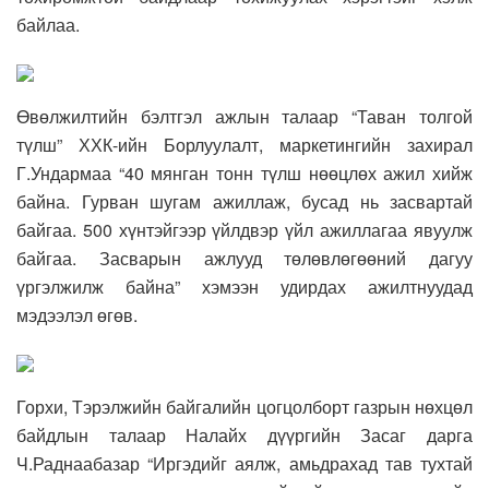
байлаа.
Өвөлжилтийн бэлтгэл ажлын талаар “Таван толгой
түлш” ХХК-ийн Борлуулалт, маркетингийн захирал
Г.Ундармаа “40 мянган тонн түлш нөөцлөх ажил хийж
байна. Гурван шугам ажиллаж, бусад нь засвартай
байгаа. 500 хүнтэйгээр үйлдвэр үйл ажиллагаа явуулж
байгаа. Засварын ажлууд төлөвлөгөөний дагуу
үргэлжилж байна” хэмээн удирдах ажилтнуудад
мэдээлэл өгөв.
Горхи, Тэрэлжийн байгалийн цогцолборт газрын нөхцөл
байдлын талаар Налайх дүүргийн Засаг дарга
Ч.Раднаабазар “Иргэдийг аялж, амьдрахад тав тухтай