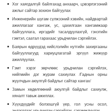
Хог хаягдалгүй байлгахад анхаарч, цэвэрлэгээний
ажлыг сайтар зохион байгуулах
Инженерийн шугам сүлжээний хэвийн, найдвартай
ажиллагааг хангаж, ус, цахилгаан хангамжаар
байгууллага, иргэдийг тасалдуулахгүй, гэнэтийн
гэмтэл, саатал гарахаас урьдчилан сэргийлэх.
Баярын өдрүүдэд нийслэлийн нутгийн захиргааны
байгууллагууд хариуцлагатай эргүүл жижүүр
ажиллуулах.
Гэмт хэрэг зөрчлөөс урьдчилан сэргийлэх,
нийгмийн дэг журам сахиулах /Гаднын орны
жуулчдын аюулгүй байдлыг сайтар хангах/
Замын хөдөлгөөний аюулгүй байдлыг сахиулж,
хяналт тавьж ажиллах.
Хүүхдүүдийг болзошгүй үер, гол усны осол,
эндэгдлээс урьдчилан сэргийлэх, сэрэмжлүүлэх