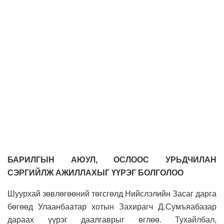
БАРИЛГЫН АЮУЛ, ОСЛООС УРЬДЧИЛАН
СЭРГИЙЛЖ АЖИЛЛАХЫГ ҮҮРЭГ БОЛГОЛОО
Шуурхай зөвлөгөөний төгсгөлд Нийслэлийн Засаг дарга
бөгөөд Улаанбаатар хотын Захирагч Д.Сумъяабазар
дараах үүрэг даалгаврыг өглөө. Тухайлбал,