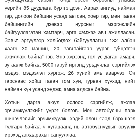
үерийн 85 дуудлага бүртгэгдсэн. Аврах ангиуд найман
гэр, долоон байшин усанд автсан, хоёр гэр, мөн таван
байшингийн дээвэр нурсныг мэргэжлийн
байгууллагатай хамтарч, арга хэмжээ авч ажилласан.
Завьт эргүүлээр холбогдох байгууллагын 182 албан
хаагч 30 машин, 20 завьтайгаар үүрэг гүйцэтгэн
ажиллаж байна” гэв. Энэ хүрээнд гол ус даган амарч,
зугаалж байгаа 5000 гаруй иргэнд урьдчилан сэргийлэх
мэдээ, мэдээлэл хүргэж, 26 хүний амь аварчээ. Он
гарснаас хойш таван том хүн, гурван хүүхэд, нийт
найман хүн усанд эндэж, амиа алдсан байна.
Хотын дарга аюул ослоос сэргийлж, ажлаа
эрчимжүүлэхийг үүрэг болгов. Мөн автобусны парк
шинэчлэлийг эрчимжүүлж, хэдий олон саад бэрхшээл
тулгарч байгаа ч хугацаанд нь автобуснуудыг оруулж
ирэхэд анхаарахыг санууллаа.