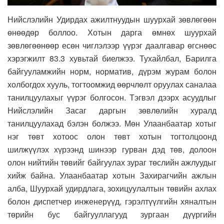
Нийслэлийн Удирдах ажилтнуудын шуурхай зөвлөгөөн
өнөөдөр боллоо. Хотын дарга өмнөх шуурхай
зөвлөгөөнөөр есөн чиглэлээр үүрэг даалгавар өгснөөс
хэрэгжилт 83.3 хувьтай биелжээ. Тухайлбал, Барилга
байгууламжийн норм, норматив, дүрэм журам болон
холбогдох хууль, тогтоомжид өөрчлөлт оруулах саналаа
танилцуулахыг үүрэг болгосон. Тэгвэл дээрх асуудлыг
Нийслэлийн Засаг даргын зөвлөлийн хуралд
танилцуулахад бэлэн болжээ. Мөн Улаанбаатар хотыг
нэг төвт хотоос олон төвт хотын тогтолцоонд
шилжүүлэх хүрээнд шинээр гурван дэд төв, долоон
олон нийтийн төвийг байгуулах зураг төслийн ажлуудыг
хийж байна. Улаанбаатар хотын Захирагчийн ажлын
алба, Шуурхай удирдлага, зохицуулалтын төвийн ахлах
болон диспетчер инженерүүд, гэрэлтүүлгийн хяналтын
төрийн бус байгууллагууд зургаан дүүргийн