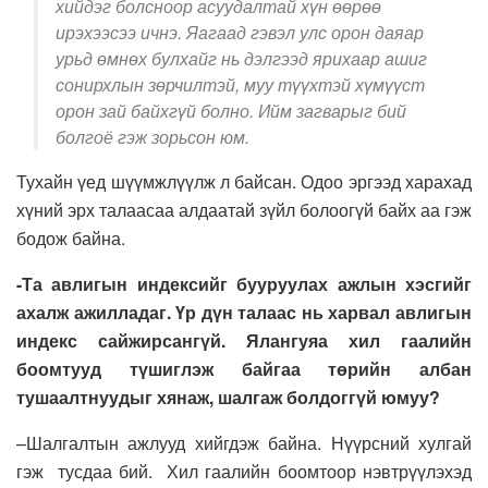
хийдэг болсноор асуудалтай хүн өөрөө
ирэхээсээ ичнэ. Яагаад гэвэл улс орон даяар
урьд өмнөх булхайг нь дэлгээд ярихаар ашиг
сонирхлын зөрчилтэй, муу түүхтэй хүмүүст
орон зай байхгүй болно. Ийм загварыг бий
болгоё гэж зорьсон юм.
Тухайн
үед шүүмжлүүлж л байсан.
О
доо эргээд харахад
хүний эрх
талаасаа
алдаатай зүйл болоогүй байх аа гэж
бодож бай
на
.
-Та
авлигын индексийг бууруулах ажлын хэс
гийг
ахалж ажилладаг. Үр дүн талаас нь харвал
авлигын
индекс сайжирсангүй.
Ялангуяа
хил гаалийн
боомтууд түшиглэж байгаа төрийн албан
тушаалтнуудыг хян
аж, шалгаж болдоггүй юмуу
?
–
Шалгалтын ажлууд хийгдэж байна.
Нүүрсний хулгай
гэж тусдаа бий.
Х
ил гаалийн боомтоор нэвтрүүлэхэд