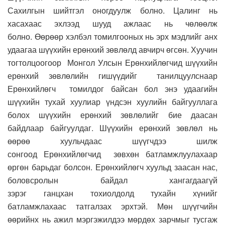
Сахилгын шийтгэл оногдуулж болно. Цалинг нь
хасахаас эхлээд шууд ажлаас нь чөлөөлж
болно.
Өөрөөр хэлбэл томилгооных нь эрх мэдлийг анх
удаагаа шүүхийн ерөнхий зөвлөлд авчирч
өгсөн.
Х
уучин
тогтолцоо
гоор
М
онгол
У
лсын
Е
рөнхий
лөгчид
шүүхийн
ерөнхий зөвлөлийн гишүүдийг
танилцуулснаар
Ерөнхийлөгч
томил
дог
байсан бол энэ удаагийн
шүүхийн тухай хуулиар үндсэн хуулийн байгууллага
болох шүүхийн ерөнхий зөвлөлийг бие даасан
байдлаар байгуул
даг.
Шүүхийн ерөнхий зөвлөл нь
өөрөө хуульчдаас шүүгчдээ шилж
сонгоод
Е
рөнхийлөгч
ид
зөвхөн батламжлуулахаар
өргөн ба
рьдаг болсон. Е
рөнхийлөгч
хуульд заасан нас,
боловсролын байдал хангагдаагүй
зэрэг
ганц
хан
тохиолдолд тухайн хүнийг
батламжлахаас татгалзах эрхтэй
. Мөн
шүүгчийн
өөрийнх нь ажил мэргэжилдээ мөрдөх
зарчмыг
тусгаж