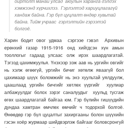
ойртолт манай улсад аюулын харанга дэлдэх
хэмжээнд хүрчихлээ. Гэрлэлтэд хариуцлагагүй
хандаж байна. Гэр бүл цуцлалт өндөр хувьтай
байна. Тийм учраас гэрлэлтийн гэрээтэй
болгоё.
Харин бодит
ов
ог удмаа
сэргээе гэвэл
А
рхивын
ерөнхий газар 1
915-
1
916 онд хийгдсэн хүн амын
тооллогыг гадаад улсаас олж
ирэх шаардлагатай.
Тэгээд цахимжуулья
.
Ү
нэхээр ээж аав нь ургийн овг
ийг
нь
хэлж өгөөгүй, ургийн бичиг хөтөлж яваагүй бол
цахимаар шүүх боломжийг нь энэ хуультай уялдуулж
,
цаашлаад ургийн
бичгийг хөтлөх үүргийг
хуулиар
албажуулдаг болох зэрэг саналуудыг хуульд тусгаж
өгөх шаардлагатай байгаа юм.
Гэр бүлийн гишүүдийн
дундаа хамтран өмчлөх өмчийг
ч тодорхой болгоё.
Өнөөдөр гэр бүл ц
уцалтыг
захиргааны болон шүүхийн
гэсэн хоёр журмаар шийдвэрлэж байгааг боловсронгуй