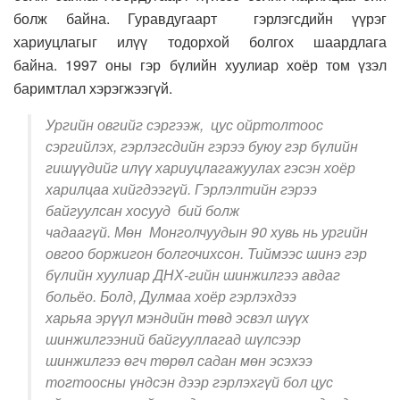
болж байна. Гуравдугаарт гэрлэг
сдийн
үүрэг
хариуцлагыг илүү тодорхой болгох шаардлага
байна.
1
997 оны гэр бүлийн хуулиар хоёр том үзэл
баримтлал хэрэгжээгүй.
Ургийн овгийг сэргээж, цус ойртолтоос
сэргийлэх, гэрлэгсдийн гэрээ буюу гэр бүлийн
гишүүдийг илүү хариуцлагажуулах гэсэн хоёр
харилцаа хийгдээгүй. Гэрлэлтийн гэрээ
байгуулсан хосууд бий болж
чадаагүй. Мөн Монголчуудын 90 хувь нь ургийн
овгоо боржигон болгочихсон. Тиймээс шинэ гэр
бүлийн хуулиар ДНХ-гийн шинжилгээ авдаг
больёо. Болд, Дулмаа хоёр гэрлэхдээ
харьяа эрүүл мэндийн төвд эсвэл шүүх
шинжилгээний байгууллагад шүлсээр
шинжилгээ өгч төрөл садан мөн эсэхээ
тогтоосны үндсэн дээр гэрлэхгүй бол цус