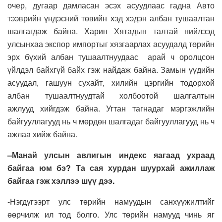
очер, дугаар
дамласан
эсэх
асуудлаас гадна
Авто
тээврийн үндэсний төвийн
хэд хэдэн
албан тушаалтан
шалгагдаж байна. Харин Х
ятадын талтай нийлээд
улсынхаа экспор импортыг хязгаарлах асуудалд төрийн
эрх бүхий албан тушаалтнуудаас
арай ч
оролцсон
үйлдэл байхгүй
байх гэж найдаж байна.
З
амын үүдийн
асуудал
,
г
ашуун сухайт
, хилийн цэргийн тодорхой
албан тушаалтнуудтай холбоотой
шалгалтын
ажлууд
хийгдэж байна.
Угтан тагнадаг мэргэжлийн
байгууллагууд нь ч мөрдөн шалгадаг байгууллагууд нь ч
ажлаа хийж байна.
–
Манай улс
ын
авлигын индекс
яагаад ухраад
байгаа юм бэ?
Та сая хурдан шуурхай ажиллаж
байгаа гэж хэллээ шүү дээ.
-Н
эгдүгээрт улс төрийн намуудын санхүүжилтийг
өөрч
илж
ил тод болго. Улс төрийн намууд чинь яг