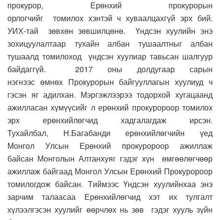
прокурор, Ерөнхий прокурорын
орлогчийг томилох
хэнтэй ч хуваалцахгүй
эрх бий.
УИХ-тай
зөвхөн зөвшилцөнө
.
Ү
ндсэн хуулийн энэ
зохицуулалтаар тухайн албан тушаалтныг албан
тушаалд
томилоход
үндсэн хуулиар тавьсан шалгуур
байдаггүй.
2
017 о
ны долдугаар сарын
нэгнээс
өмнөх
П
рокурорын байгууллагын хуулиуд ч
гэсэн яг адилхан.
М
эргэжлээрээ тодорхой хугацаанд
ажилласан хүмүүсийг л
е
рөнхий прокуророор томилох
эрх
е
рөнхийлөгчид хадгалагдаж ирсэн.
Тухайл
бал
,
Н.Багабанди ерөнхийлөгчийн үед
М
онгол
У
лсын
Е
рөнхий прокуророор ажиллаж
байсан
М
онголын
А
лтанхуяг гэдэг хүн өмгөөлөгчөөр
ажиллаж байг
аад М
онгол
У
лсын
Е
рөнхий
П
рокуророор
томилогдож байсан. Т
иймээс Ү
ндсэн хуулийнхаа энэ
зарчим талаасаа Ерөнхийлөгчид хэт их тулгалт
хүлээлгэсэн хуулийг өөрчлөх нь зөв
гэдэг хууль зүйн