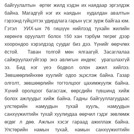
байгуулалтын өртөг жилд хэд
эн
их наядаар
эргэлдэж
байна
. Магадгүй нэг их наяды
н
худалдан авалт
ын
гэрээнд
гүйцэтгэх удирдлага гарын үсэг зурж байгаа юм.
Гэтэл
УИХ-ын
76 г
ишүүн
нийлээд тухайн жилийн
хөрөнгө оруулалт
болох 1
50 х
ан тэрбум
төгрөг дээр
хоорондоо хэрэлдээд суудаг
биз дээ. Үүнийг өөрчлөх
ёстой.
Таван толгой мөн ялгаагүй
. З
асаглалаа
сайжруулахгүйгээр энэ авлигын индекс урагшлахгүй
ээ. Бид нэг үеэ бодвол олон ажил хийлээ
.
З
өвшөөрлийнхөө хуулийг одоо эцэслэж байна.
Газар
олголт, зөвшөөрлийн тогтолцоог
цахимжуулж байна.
Хүний оролцоог багасгаж,
өөрсдийн түвшинд хийж
болох
ажлуудыг хийж байна.
Гадны байгууллагуудаас
улстөрийн намуудын тухай хууль, намуудын
санхүүжилтийн тухай хуулиудаа өөрчил гэдэг зөвлөмж
өгдөг л дөө. Ажлын хэсэг гараад ажиллаж байна.
Улстөрийн намын тухай, намын санхүүжилтийн