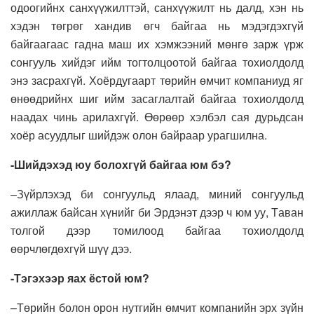
одоогийнх санхүүжилттэй,
санхүүжилт нь далд, хэн нь
хэдэн төгрөг хандив өгч байгаа нь мэдэгдэхгүй
байгаа
гаас гадна
маш их хэмжээний мөнгө зарж үрж
сонгууль
хийдэг
ийм тогтолцоотой байгаа тохиолдолд
энэ засрахгүй
.
Х
оёрдугаарт
т
өрийн өмчит компаниуд
яг
өнөөдрийнх
шиг
ийм засаглалтай байгаа тохиолдолд
наадах чинь арилахгүй. Өөрөөр хэлбэл
сая дурьдсан
хоёр асуудлыг шийдэж
олон байраар урагшилна.
-Шийдэхэд юу болохгүй байгаа юм бэ?
–
Зүйрлэхэд би с
онгуульд ялаад
,
миний сонгуульд
ажиллаж байсан хүнийг би
Э
рдэнэт дээр
ч
юм уу,
Т
аван
толгой дээр томилоод байгаа тохиолдолд
өөрчлөгдөхгүй шүү дээ.
-Т
эгэхээр яах ёстой юм
?
–
Төрийн болон орон нутгийн өмчит компанийн эрх зүйн