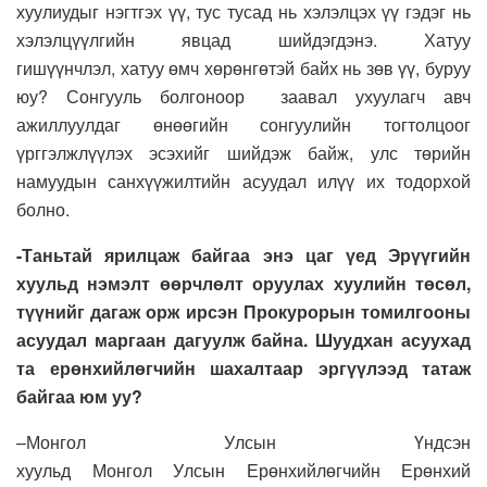
хуулиудыг нэгтгэх үү, тус тусад нь хэлэлцэх үү гэдэг нь
хэлэлцүүлгийн явцад шийдэгдэнэ. Х
атуу
гишүүнчлэл
,
хатуу өмч хөрөнгөтэй байх
нь з
өв үү, буруу
юу? Сонгууль болгон
оор
заавал у
ху
улагч авч
ажиллуулдаг
өнөөгийн сонгуулийн тогтолцоо
г
үрггэлжлүүлэх эсэхийг шийдэж байж,
улс төрийн
намуудын санхүүжилтийн асуудал илүү их тодорхой
болно.
-Таньтай ярилцаж байгаа энэ цаг үед Эрүүгийн
хуульд нэмэлт өөрчлөлт оруулах хуулийн төсөл,
түүнийг дагаж орж ирсэн Прокурорын томилгооны
асуудал маргаан дагуулж байна. Шуудхан асуухад
та
ерөнхийлөгчийн шахалтаар эргүүлээд татаж
байгаа юм уу?
–
Монгол
У
лсын
Ү
ндсэн
хуульд
М
онгол
У
лсын
Е
рөнхийлөгчийн
Ерөнхий