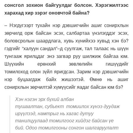
сонсгол зохион байгуулдаг болсон. Хэрэгжилтээс
харахад хир зэрэг оновчтой байна
?
–
Н
эгдүгээрт
тухайн нэр дэвшигчийн ашиг сонирхлын
зөрчилд орж байсан эсэх, салбартаа үнэлэгддэг эсэх,
боловсролын шаардлага, хувь хүнийхээ хувьд хэн бэ?
гэдгийг “
халуун сандал”
–
д суулгаж, тал талаас нь шүүн
тунгааж ярилцдаг
энэ загвар руу
шилжиж байгаа юм.
Ш
үүхийн ерөнхий зөвлөлийн гишүүдийг
томилоход
олон зүйл яригдсан. Зарим нэр дэвшигчийн
нэр буцаагдаж байх жишээтэй. Өмнө нь ашиг
сонирхлын зөрчилтэй хүмүүсийг яадаг байсан юм бэ
?
Хэн нэгэн эрх бүхий албан
тушаалтан, субъект томиилох хүнээ дуудаж
ирүүлээд, намтрыг нь хагас дутуу
танилцуулаад томилгоог хийдэг байсан үе
бий. Одоо томилгооны сонгон шалгаруулалт