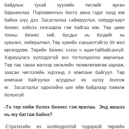
байдлын тухай хуулийн төслийг
өргөн
барьчихлаа.
П
арламентын босго авна гэдэг хүнд юм
байна шүү дээ.
Засаглалаа сайжруулъя, хоёрдугаарт
бизнес хийхээ хязгаарла гэж байгаа юм.
Т
өр
цөөн
тооны бизнес хий,
бусдыг нь бүгдийг нь
хувьчил
,
либералчил
.
Төр
хувийн
хэвшилтэйгээ
30
жил
өрсөлдлөө.
Төрийн бизнес хэзээ ч ашигтай
байсангүй
.
Хариуцлага хүлээдэггүй энэ тогтолцоогоо өөрчилье.
Төр тав таван жилээр хөгжлийн төлөвлөгөөгөө зарлаж,
заасан чиглэлийн хүрээнд л компани байгуул
. Төр
компани байгуулах асуудлыг их хатуу болгож
өг.
З
асаглалы
г
одоогийнх шиг ийм байдлаар томилж
болохгүй.
-Та төр хийж болох бизнес гэж ярилаа. Энд жишээ
нь юу багтаж байна?
-С
тратегийн ач холбогдолтой тодорхой төрлийн