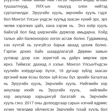
тушаалтнууд, УИХ-ын гишүүд олон нийтэд
сурталчилдаг.
Эрүүгийн хууль, зөрчлийн хууль гэдэг
бол
М
онгол
У
лсын үндсэн хуульд заасан хүний эрх, эрх
чөлөө хэрэгжих цайз
, х
ана хэрэм нь
.
Э
нэ хоёр хууль
байхгүй бол бид
ширэнгийн
дүрмээр амьдарна.
Х
ойд
талын айл балконоороо хогоо асгаж болно. Гудамжинд
хэн хүчтэй нь хүчгүйгээ барьж аваад цохиж болно
.
Г
эрлэн дохио байх шаардлагагүй. Дөрвөн замын
уулзвар дээр хэн зоригтой нь дайрч мөргөж орж
ирнэ.
Тиймээс
дахиад л хэлье. Монгол
У
лсын
Ү
ндсэн
хуулийн
хоёрдугаар
бүлэг
,
16 д
угаар
зүйлд заасан
иргэний жам ёсны болон зүй ёсны бүх эрхийн баталгаа
нь
Э
рүүгийн хууль,
З
өрчлийн хууль
. Н
ийгмийн хор
аюулаар
ихийг нь Э
рүүгийн хууль
,
нийгмийн
хор
аюулаар
харьцангуй багат
айг нь
Зөрчлийн
хууль
гэнэ.
2017
о
ны
долоодугаар сарын нэгний өдрөөс
хүчин төгөлдөр үйлчилсэн
З
өрчлийн тухай хууль бол