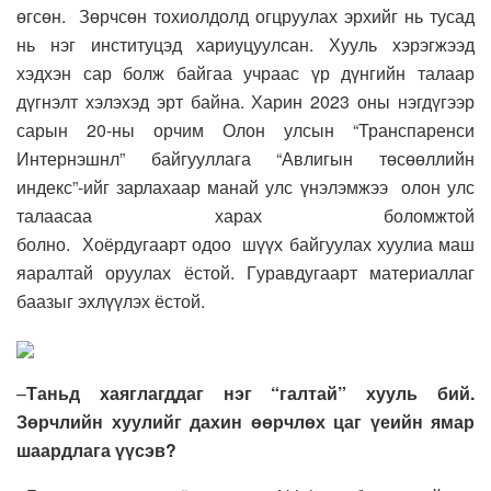
өгсөн.
Зөрчсөн
тохиолдолд огцруулах эрхийг нь тусад
нь нэг институцэд хариуцуул
сан.
Хууль хэрэгжээд
хэдхэн сар болж байгаа учраас үр дүнгийн талаар
дүгнэлт хэлэхэд эрт байна. Харин 2
023 о
ны нэгдүгээр
сарын
20-
ны орчим Олон улсын
“
Транспаренси
Интернэшнл
”
б
айгууллага
“Авлигын төсөөллийн
индекс”-ийг
зарлахаар манай улс үнэлэмжээ
олон улс
талаасаа харах
боломжтой
болно.
Хоёрдугаарт
одоо
шүүх байгуулах хуулиа маш
яаралтай оруулах ёстой.
Г
уравдугаарт материаллаг
баазыг эхлүүлэх ёстой.
–
Таньд хаяглагддаг нэг
“
галтай
” х
ууль бий.
Зөрчлийн хуулийг дахин өөрчлөх цаг үеийн ямар
шаардлага үүсэв
?