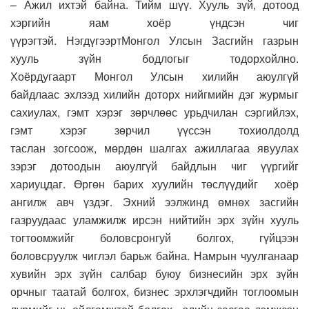
– Ажил ихтэй байна. Тийм шүү.
Хууль зүй, дотоод
хэргийн яам хоёр үндсэн чиг
үүрэгтэй.
Нэгдүгээрт
М
онгол
У
лсын
З
асгийн газрын
хууль зүйн бодлогыг тодорхойлно
.
Хоёрдугаарт
М
онгол
У
лсын хилийн аюулгүй
байдлаас
эхлээд
хилийн доторх нийгмийн дэг журмыг
сахиулах, гэмт хэрэг зөрчлөөс урьдчилан сэргийлэх,
гэмт хэрэг зөрчил үүссэн тохиолдолд
таслан
зогсоож
,
мөрдөн шалгах ажиллагаа явуулах
зэрэг дотоодын аюулгүй байдлын чиг үүргийг
хариуцдаг.
Ө
ргөн барих хуулийн төслүүд
ийг
хоёр
ангилж
авч үздэг.
Эхний ээлжи
н
д өмнөх засгийн
газрууд
аас уламжилж ирсэн
нийтийн эрх зүйн хууль
тогтоомжийг боловсронгуй болгох
,
гүйцээн
боловсруулж
чиглэл барьж байна. Н
амрын чуулганаар
хувийн эрх зүйн салбар буюу бизнесийн эрх зүйн
орчныг таатай болгох, бизнес эрхлэгчдийн тоглоомын