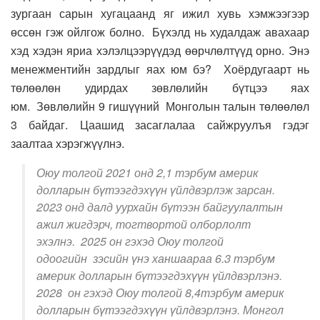
зургаан сарын хугацаанд яг ижил хувь хэмжээгээр
өссөн гэж ойлгож болно.
Б
үхэлд нь худалдаж авахаар
хэд хэдэн яриа хэлэлцээрүүдэд өөрчлөлтүүд орно. Энэ
менежментийн зардлыг яах юм бэ?
Хоёрдугаарт нь
төлөөлөн удирдах зөвлөлийн бүтцээ яах
юм.
Зөвлөлийн 9
гишүүний Монголын талын төлөөлөл
3
байдаг. Ц
аашид засаглалаа сайжруулъя гэдэг
заалтаа хэрэгжүүл
нэ.
Оюу толгой 2021 онд 2,1 тэрбум америк
долларын бүтээгдэхүүн үйлдвэрлэж зарсан.
2023 онд далд уурхайн бүтээн байгуулалтын
ажил жигдэрч, тогтвортой олборлолт
эхэлнэ. 2025 он гэхэд Оюу толгой
одоогийн зэсийн үнэ ханшаараа 6.3 тэрбум
америк долларын бүтээгдэхүүн үйлдвэрлэнэ.
2028 он гэхэд Оюу толгой 8,4тэрбум америк
долларын бүтээгдэхүүн үйлдвэрлэнэ. Монгол