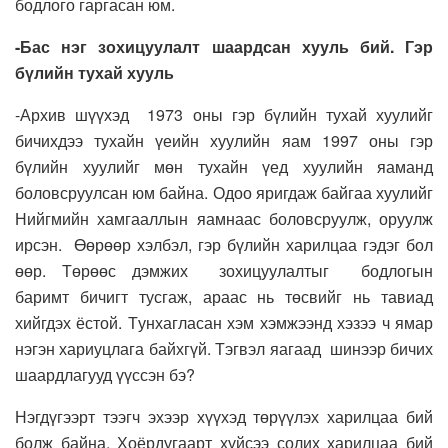
бодлого гаргасан юм.
-Бас нэг зохицуулалт шаардсан хууль бий. Гэр
бүлийн тухай хууль
-Архив шүүхэд 1
973 о
ны г
эр бүлийн тухай хуулийг
бичихдээ тухайн үеийн хуулийн яам
1
997 оны гэр
бүлийн хуулийг мөн тухайн үед хуулийн яаманд
боловсруулсан юм байна.
Одоо яригдаж байгаа хуулийг
Н
ийгмийн хамгааллын яамнаас
боловсруулж, оруулж
ирсэн.
Өөрөөр хэлбэл, гэр бүлийн харилцаа гэдэг бол
өөр. Төрөөс дэмжих
зохицуулалтыг
бодлогын
баримт
бичигт
тусгаж,
араас нь төсвийг нь тавиад
хийгдэх ёстой.
Т
унхагласан хэм хэмжээнд хэзээ ч ямар
нэгэн хариуцлага байхгүй. Тэг
вэл яагаад
шинээр бичих
шаардлагууд үүссэн бэ?
Нэгдүгээрт тээгч эхээр хүүхэд төрүүлэх харилцаа бий
болж байна.
Х
оёрдугаарт хүйсээ солих харилцаа бий