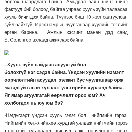
болгох шаардлага байна.
Амьдрал баян шинэ шинэ
фактууд бий болоод бай
гаа учраас хууль зүйн талаасаа
хууль бичигдэж байна. Түүнээс биш 1
0 ж
ил саатуулсан
зүйл байхгүй. Ирэх намрын чуулганаар хуулийн төслийг
өргөн барина.
Ажлын хэсгийг
манай дэд сайд
Б.
С
олонгоо ахлаад
ажиллаж байна.
–
Х
ууль зүйн сайдаас асуухгүй бол
болохгүй
нэг
сэдэв
байна
. Үндсэн хуулийн нэмэлт
өөрчлөлтийн асуудал
ээлжит бус чуулган
аар
орж
магадгүй гэсэн хүлээ
лт улстөрийн хүрээнд байна.
Яг ямар агуулгатай өөрчлөлт орох юм
?
Ач
холбогдол нь юу юм бэ?
-Н
эгдүгээрт үндсэн хууль гэдэг бол нийгмийн гэрээ
.
Н
ийгмийн хөгжлийнхөө хурдтай уялдаж нийгмийн гэрээ
тодорхой хугацаанд шинэчлэгдэж, өөрчлөгдөж явах