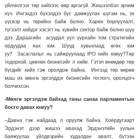
үйлчилгээг төр
хийхээс өөр аргагүй. Жишээлбэл эрчим
хүч. Ингэхдээ бүхэлдээ бус д
амжуулах шугам нь
,
эх
үүсвэр нь төрийнх
байж болно. Харин
борлуулалт
,
түгээлт хийдэг хэсэгт нь
хувийн сектор байж болно шүү
дээ.
Д
араагийн
асуудал
уул уурхайн том стратегийн
ордуудаа яах юм.
Ш
ууд хувьчлаад өгөх юм
уу?
З
асаглалыг нь сайжруулаад IPO х
ийх юмуу
?
Төр
тодорхой, цөөхөн бизнесийг л хийе
.
Гэтэл өнөөдөр төр
бүгдийг хийх гэж оролдож байна. Ингээд төр өөрөө
маш их мөнгө эргэлддэг бизнесийн тоглогч, оролцогч
болчихсон.
-Мөнгө эргэлдэж байхад таны санаа парламентын
босго давах юмуу?
–
Давна гэж найдаад л
оруулж байн
а.
Хоёрдугаарт
Эрдэнэт дээр жишээ авахад
Э
рдэнэтийн уулын
баяжуулах үйлдвэрийн худалдан авалт
, б
үтээн