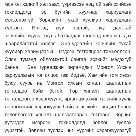
монгол хэлний хэл заах, үүргээсээ ноцтой зайлсхийсэн
тохиолдолд
г
эр бүлийн хуулиар хариуцлага
хүлээлгэхгүй. Зө
рчлийн тухай
хуулиар хариуцлага
хүлээнэ.
Ингээд
муу нэртэй, луу данстай
зөрчлийн
хуул
ь,
хууль батлагдах тоолонд
шинэчлэгдэ
х
шаардлагатай болдог.
Э
нэ удаагийн
З
өрчлийн тухай
хуулиар хариуцлагын нэгдсэн тогтолцоо
г томьёолсон.
Олон түмэнд ойлгомжтой байгаа эсэхийг мэдэхгүй
байна.
Энэ
гурвалжин пирамид
ыг М
онгол
У
лсын
хариуцлагын тогтолцоо гэж бодъё.
Х
амгийн том хэсэг
буюу суурь нь
М
онгол
У
лсын хяналт шалгалтын
тогтолцоо байх ёстой
. Т
өр хяналт, шалгалтын
тогтолцоогоо хэрэгжүүлж, иргэн аж ахуйн нэгжийг хууль
тогтоомжийг хэрэгжүүлж
байгаа эсэхийг
явцын болон
төлөвлөгөө
т хяналт
шалгалтаараа тогтооно
. З
өрчил
дутагдал илэрсэн тохиолдолд зөвлөн туслах
үүрэгтэй.
З
өвлөн туслах чиг үүргийг хэрэгжүүлээгүй