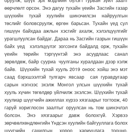
оруулж, шүүх эрх мэдлийн бүлэгт гурван зүйл заалт
өөрчлөлт орсон.
Энэ
дагуу тухайн үеийн
З
асгийн газар
шүүхийн тухай хуулийн шинэчилсэн найруулгын
төслийг боловсруул
ж
,
ө
ргөн барьсан
. Тухайн үед сул
гишүүн байхдаа ажлын хэсгийг ахалж, хэлэлцүүлгийг
урагшлуулсан байдаг. Дараа нь Засгийн газрын гишүүн
байх үед х
элэлцүүлэг зогсонги байдалд орж, тухайн
үеийн төрийн тэргүүнтэй энэ
асуудлаас санал
зөрөлдөж, байр сууриа
чуулганы хуралдаан дээр хэлж
байв.
Шүүхийн тухай хууль 2
019 о
ноос хойш энэ мэт
саад бэрхшээлтэй тулгарч явсаар
сая гуравдугаар
сарын нэгнээс эхэлж
М
онгол улсын шүүхийн тухай
хууль хүчин төгөлдөр үйлчилж эхэлсэн.
Ш
үүхийн тухай
хуулиар шүүгч
ийн ажиллах хүрээ хязгаарыг тогтоож, 4
0
г
аруй
хориглосон
заалтыг оруулсан нь том шинэчлэл
болсон. Энэ хязгаарыг давж болохгүй. Хэрвээ
зөрчвөл
хөндлөнгийн
Ү
ндсэн хуулийн байгууллага болох
шүүгчийн сахилгын хороо хариуцлага тооцн
о.