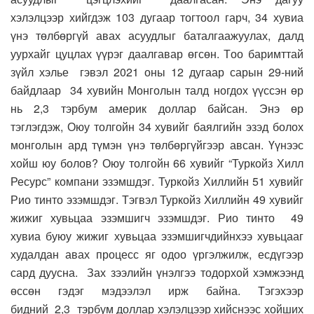
хэлэлцээр
хийгдэж 1
03 д
угаар
тогтоол гар
ч, 3
4 хувиа
үнэ төлбөргүй
авах асуудлыг баталгаажуулах, далд
уурхайг цуцлах үүрэг даалгавар өгсөн. Т
оо баримттай
зүйл хэлье
гэвэл
2
021
оны 1
2
дугаар сарын 2
9-
ний
байдлаар 3
4 х
увийн М
онголын талд ногдох үүссэн өр
нь
2
,3 тэрбум
америк
доллар
байсан. Энэ өр
тэглэгдэж,
Оюу толгойн
3
4 х
увийг
баялгийн эзэд болох
монголын ард түмэн үнэ төлбөргүйгээр авсан
. Үүнээс
хойш
юу болов? О
юу толгойн
6
6 хувийг
“Туркойз Хилл
Ресурс
” к
омпани эзэмшдэг. Туркойз Хиллийн 5
1
хувийг
Рио
тинто эзэмшдэг
.
Тэгвэл
Туркойз Хиллийн 4
9 хувийг
жижиг хувьцаа эзэмшигч эзэмшдэг.
Р
ио тинто
4
9
х
увиа
буюу жижиг хувьцаа эзэмшигчдийнхээ хувьцаа
г
х
удалдан авах процесс яг одоо үргэлжилж
, есдүгээр
сард дуусна.
Зах зээлийн үнэлгээ тодорхой хэмжээнд
өссөн гэдэг
мэдээлэл ирж байна.
Тэгэхээр
бидний
2
,3
тэрбум доллар хэлэлцээр хийснээс хойших