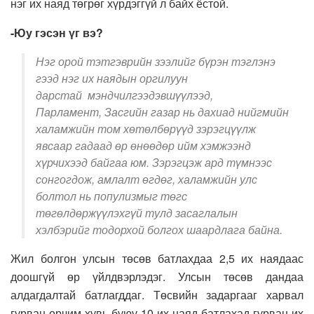
нэг их наяд төгрөг хүрдэггүй л байх ёстой
.
-Юу гэсэн үг вэ?
Нэг орой тэтгэврийн зээлийг бүрэн тэглэнэ
гээд нэг их наядын оргилуун
дарстай мэндчилгээдэвшүүлээд,
Парламент, Засгийн газар нь дахиад нийгмийн
халамжийн том хөтөлбөрүүд зэрэгцүүлж
явсаар гадаад өр өнөөдөр ийм хэмжээнд
хүрчихээд байгаа юм. Зэрэгцэж ард түмнээс
сонгогдож, амлалт өгдөг, халамжийн улс
болтол нь популизмыг төгс
төгөлдөржүүлэхгүй тулд засаглалын
хэлбэрийг тодорхой болгох шаардлага байна.
Жил болгон улсын төсөв батлахдаа 2
,5 и
х наядаас
доошгүй өр үйлдвэрлэдэг. Улсын төсөв дандаа
алдагдалтай батлагддаг. Төсвийн задаргааг харвал
гурван орчим хувь буюу 1
0 и
х наяд батлахад гурван их