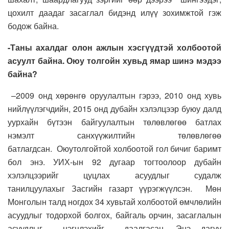
цохилт даадаг
засаглал бидэнд илүү зохимжтой гэж
бодож байна.
-Т
аны ахалдаг олон ажлын хэсгүүд
тэй холбоотой
асуулт байна.
Оюу толгой
н хувьд ямар шинэ мэдээ
байна?
–
2
009 о
нд
хөрөнгө оруулалтын гэрээ
, 2
010 онд хувь
нийлүүлэгчдийн,
2
015 онд дубайн хэлэлцээр буюу далд
уурхайн бүтээн байгуулалтын төлөвлөгөө батлах
нэмэлт санхүүжилтийн
төлөвлөгөө
батлагдсан. Оюутолгойтой холбоотой гол бичиг баримт
бол энэ. УИХ-ын 9
2
дугаар тогтоолоор
дубайн
хэлэлцээрийг цуцлах асуудлыг судалж
танилцуулахыг
З
асгийн газарт үүрэгжүүлсэ
н.
Мөн
М
онголын талд ногдох
3
4 хувьтай холбоотой өмчлөлийн
асуудлыг тодорхой болгох
,
байгаль орчин, засаглалын
асуудлыг цэгцлэхийг даалгасан.
Э
нэ дагуу