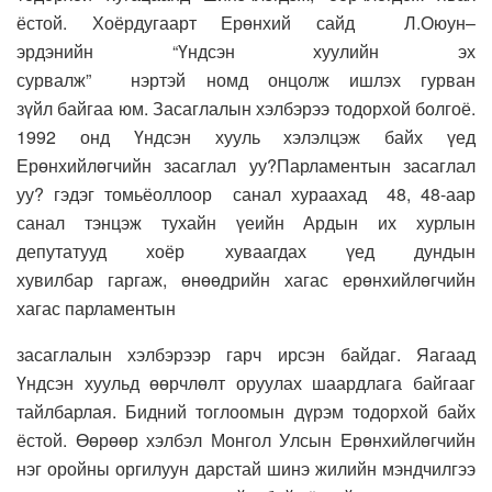
ёстой. Хоёрдугаарт
Е
рөнхий сайд
Л.О
юун
–
эрдэнийн
“Ү
ндсэн хуулийн эх
сурвалж” н
эртэй
ном
д
онцолж ишлэх
гурван
зүйл
байгаа юм.
Засаглалын хэлбэрээ тодорхой болгоё.
1
992 о
нд Үндсэн хууль хэлэлцэж байх үед
Ерөнхийлөгчийн засаглал уу
?
Парламентын засаглал
уу
?
гэдэг томьёоллоор санал хураахад
4
8, 48-
аар
санал тэнцэж
тухайн үеийн
А
рдын их хурлын
депутатууд хоёр хуваагдах үед дундын
хувилбар
гаргаж, өнөөдрийн хагас ерөнхийлөгчийн
хагас парламентын
засаглалын хэлбэрээр гарч ирсэн байдаг.
Яагаад
Үндсэн хуульд өөрчлөлт оруулах шаардлага байгааг
тайлбарлая. Бидний тоглоомын дүрэм тодорхой байх
ёстой.
Өөрөөр хэлбэл
М
онгол
У
лсын
Е
рөнхийлөгчийн
нэг оро
й
ны оргилуун дарстай шинэ жилийн мэндчилгээ