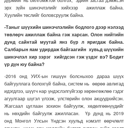
дүрмийг нь ойлгомжтой болгох,
эдийн засгаа дэмжсэн
эрх зүйн шинэчлэл
ийг хийхээр ажиллаж байна.
Хуулийн төслийг боловсруулж байна.
-Таныг шүүхийн шинэчлэлийн бодлого дээр нэлээд
төвлөрч ажиллаж байна гэж харсан. Олон нийтийн
дунд
сайнтай муутай янз бүр л яригдаж байна.
Салбарын яам удирда
ж байгаагийн
хувьд шүүхийн
шинэчлэл
хир зэрэг
хийгдсэн гэж үздэг вэ?
Бодит
үр дүн юу байна?
-2
016
онд УИХ-ын гишүүн
болсныхоо дараа
шүүх
байгууллага болохгүй байна, систем нь өөрөө
авлигад
идэгдлээ, шүүгч нар үндэслэлгүйгээр хөрөнгөжлөө гэдэг
агуулгаар
шүгэл үлээж, улстөрийн
олон акцууд
хийсэн.
Ж
агсаал цуглаан
зохион байгуулж,
хөдөлгөөнүүдийг
нь
нөхдийн
байгуулж ажилласан.
Үр дүнд нь 2
019
онд
М
онгол
У
лсын
Ү
ндсэн хуульд нэмэлт өөрчлөлт