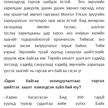
тохиолдолд торгож шийдэх ёстой.
Энэ зөрчлийн
харилцааг давуулж, дахин дахин зөрчил гаргаад, илүү
хор уршигтай зөрчил гаргавал
М
онгол
У
лсын эрүүгийн
хариуцлагын тогтолцоо орж ирэх ёстой. Бид өнгөрсөн
хугацаанд зөвлөн туслах
,
шалган
туслах
харилцааны
цар хүрээ, энэ хоёрын хилийн
зааг
ийг тодорхойлолгүй орхичихсон. Тиймээс
энэ
алдааг засаж залруулахыг зорьж бай
на.
Тийм
учраас
З
өрчлийн тухай хуульд сануулах шийтгэлийг
оруулж ирж байгаа
юм. Т
өрийн хяналт шалгалт хэдийд
зогсоод, хэдийд сануулаад хэдий
д
зөрчлийн харилцаа
үүсгэх заагийг нь гаргаж өгч байгаа
гэсэн үг.
-О
доо байгаа зохицуулалта
ас
торгох
шийтгэх
заалт
нэмэгдсэн зүйл бий юу?
–
Х
арин багасгасан.
Б
ид
3
00
гаруй
хуульд
түүвэр
судалгаа
хийж үзлэ
э.
Байх