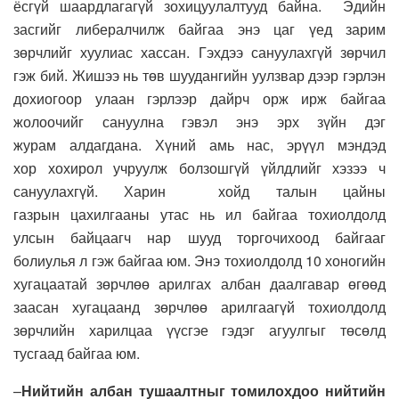
ёсгүй
шаардлагагүй зохицуулалтууд байна
. Э
дийн
засгийг либералчилж байгаа энэ цаг үед зарим
зөрчлийг хуулиас хассан. Гэхдээ сануулахгүй зөрчил
гэж бий.
Жишээ нь
төв шуудангийн уулзвар дээр гэрлэн
дохиогоор улаан гэрлээр дайрч орж ирж байгаа
жолоочийг сануулна гэвэл энэ эрх зүйн дэг
журам
а
лдагдана.
Х
үний амь нас, эрүүл мэндэд
хор
хохирол учруулж болзошгүй үйлдлийг хэзээ ч
сануулахгүй. Харин
хойд талын цайны
газрын
цахилгааны утас нь
ил байгаа тохиолдолд
улсын байцаагч нар шууд торгочихоод байгаа
г
болиулья л гэж байгаа юм.
Энэ тохиолдолд 10 хоногийн
хугацаатай
з
өрчлөө арилгах албан даалгавар
өгөөд
заасан хугацаанд зөрчлөө арилгаагүй тохиолдолд
зөрчлийн харилцаа үүсгэе гэдэг агуулгыг төсөлд
тусгаад байгаа юм.
–
Нийтийн албан тушаалтныг томилохдоо
нийтийн