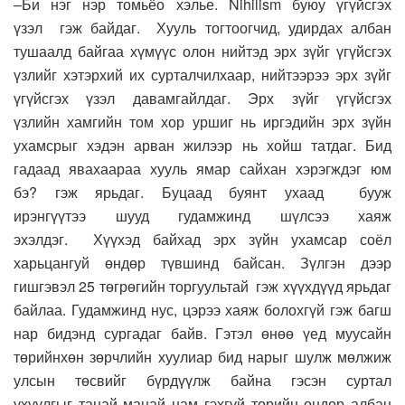
–
Би нэг
нэр томьёо хэлье. Nihilism б
уюу үгүйсгэх
үзэл
гэж байдаг.
Х
ууль тогтоогчид, удирдах албан
тушаалд байгаа хүмүүс олон нийтэд эрх зүйг үгүйсгэх
үзлийг хэтэрхий их сурталч
и
лхаар, нийтээрээ эрх зүйг
үгүйсгэх үзэл давамгайл
даг.
Эрх зүйг үгүйсгэх
үз
лийн
хамгийн том хор уршиг нь иргэдийн эрх зүйн
ухамсрыг хэдэн арван жилээр нь хойш та
тдаг.
Бид
гадаад явахаараа хууль ямар сайхан хэрэгждэг юм
бэ
?
гэж ярьдаг.
Буцаад
буянт ух
аад
бууж
ирэ
нгүүтээ
шууд гудамжи
н
д шүлс
ээ хаяж
эхэлдэг.
Х
үүхэд байхад эрх зүйн ухамсар соёл
харьцангуй өндөр түвшинд байсан. Зүлгэн дээр
ги
шгэвэл
2
5 т
өгрөгийн торгуультай
гэж хүүхдүүд ярьдаг
байлаа. Гудамжинд нус, цэрээ хаяж болохгүй гэ
ж
багш
нар бидэнд сургадаг байв.
Гэтэл өнөө үед
муусайн
төрийнхөн зөрчлийн хуулиар бид нарыг шулж мөлжиж
улсын төсвийг бүрдүүлж байна гэсэн суртал
ухуулгыг
танай манай нам гэхгүй төрийн өндөр албан