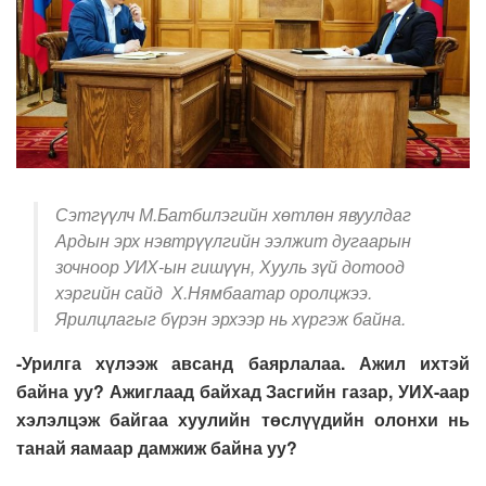
Сэтгүүлч М.Батбилэгийн хөтлөн явуулдаг
Ардын эрх нэвтрүүлгийн ээлжит дугаарын
зочноор УИХ-ын гишүүн, Хууль зүй дотоод
хэргийн сайд Х.Нямбаатар оролцжээ.
Ярилцлагыг бүрэн эрхээр нь хүргэж байна.
-Урилга хүлээж авсанд баярлалаа. Ажил ихтэй
байна уу
?
Ажиглаад байхад Засгийн газар, УИХ-аар
хэлэлцэж байгаа хуулийн төслүүдийн олонхи нь
танай яамаар дамжиж байна уу?