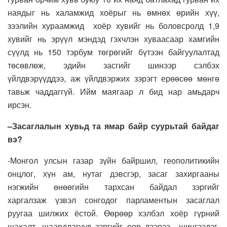
наядыг нь халамжид хоёрыг нь өмнөх өрийн хүү,
зээлийн хураамжид хоёр хувийг нь
боловсрол
д
1,9
х
увийг нь эрүүл мэндэд гэхчлэн хуваасаар хамгийн
сүүлд нь
150 т
эрбум төгрөгийг
бүтээн байгуулалт
ад
төсөвлөж, эдийн
засгийг шинээр сэлбэх
үйлдвэрүү
д
дээ
,
аж үйлдвэржих зэрэгт ерөөсөө мөнгө
тавьж чад
даггүй
. Ийм маягаар л бид нар амьдарч
ирсэн.
–
Засаглалын хувьд та ямар байр суурьтай байдаг
вэ
?
-М
онгол улсын газар зүйн байршил, геополитикийн
онцлог
,
хүн ам, нутаг дэвсгэр, засаг захиргааны
нэгжийн өнөөгийн тархсан байдал зэргийг
хар
галзаж
үз
вэл
сонгодог парламентын засаглал
руугаа шилжих ёстой. Өөрөөр хэлбэл хоёр гүрний
шахалт, шаардлагууд
зэргийг өөр дээрээ
шингээдэг
,