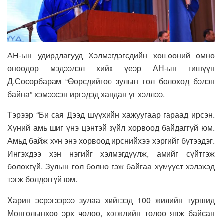
АН-ын удирдлагууд Хэлмэгдэгсдийн хөшөөний өмнө
өнөөдөр мэдээлэл хийх үеэр АН-ын гишүүн
Д.Сосорбарам “Өөрсдийгөө зулын гол болоход бэлэн
байна” хэмээсэн иргэдэд хандан үг хэллээ.
Тэрээр “Би сая Дээд шүүхийн хажуугаар гараад ирсэн.
Хүний амь шиг үнэ цэнтэй зүйл хорвоод байдаггүй юм.
Амьд байж хүн энэ хорвоод ирснийхээ хэргийг бүтээдэг.
Ингэхдээ хэн нэгийг хэлмэгдүүлж, амийг сүйтгэж
болохгүй. Зулын гол болно гэж байгаа хүмүүст хэлэхэд
тэгж болдоггүй юм.
Харин эсрэгээрээ зулаа хийгээд 100 жилийн туршид
Монголынхоо эрх чөлөө, хөгжлийн төлөө явж байсан