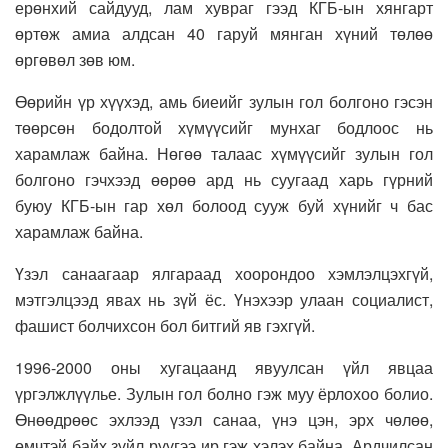
ерөнхий сайдууд, лам хувраг гээд КГБ-ын хянгарт
өртөж амиа алдсан 40 гаруй мянган хүний төлөө
өргөвөл зөв юм.
Өөрийн үр хүүхэд, амь биеийг зулын гол болгоно гэсэн
төөрсөн бодолтой хүмүүсийг мунхаг бодлоос нь
харамлаж байна. Нөгөө талаас хүмүүсийг зулын гол
болгоно гэчхээд өөрөө ард нь суугаад харь гүрний
буюу КГБ-ын гар хөл болоод сууж буй хүнийг ч бас
харамлаж байна.
Үзэл санаагаар ялгараад хоорондоо хэмлэлцэхгүй,
мэтгэлцээд явах нь зүй ёс. Үнэхээр улаан социалист,
фашист болчихсон бол битгий яв гэхгүй.
1996-2000 оны хугацаанд явуулсан үйл явцаа
үргэлжлүүлье. Зулын гол болно гэж муу ёрлохоо болио.
Өнөөдрөөс эхлээд үзэл санаа, үнэ цэн, эрх чөлөө,
өмчтэй байх зүйл рүүгээ ир гэж хэлэх байна. Ардчилсан