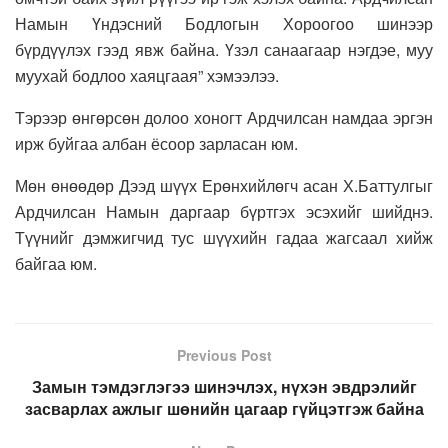
Намын Үндэсний Бодлогын Хороогоо шинээр
бүрдүүлэх гээд явж байна. Үзэл санаагаар нэгдэе, муу
муухай бодлоо хаяцгаая” хэмээлээ.
Тэрээр өнгөрсөн долоо хоногт Ардчилсан намдаа эргэн
ирж буйгаа албан ёсоор зарласан юм.
Мөн өнөөдөр Дээд шүүх Ерөнхийлөгч асан Х.Баттулгыг
Ардчилсан Намын даргаар бүртгэх эсэхийг шийднэ.
Түүнийг дэмжигчид тус шүүхийн гадаа жагсаал хийж
байгаа юм.
Previous Post
Замын тэмдэглэгээ шинэчлэх, нүхэн эвдрэлийг
засварлах ажлыг шөнийн цагаар гүйцэтгэж байна