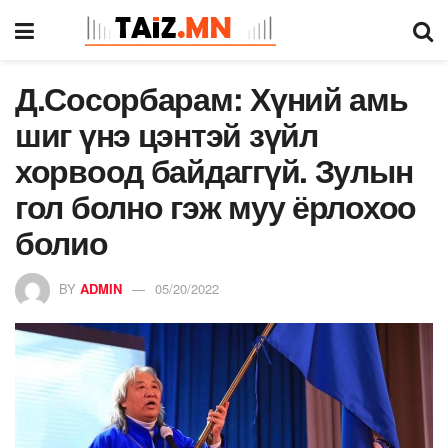
Д.Сосорбарам: Хүний амь
шиг үнэ цэнтэй зүйл
хорвоод байдаггүй. Зулын
гол болно гэж муу ёрлохоо
болио
BY
ADMIN
05/20/2022