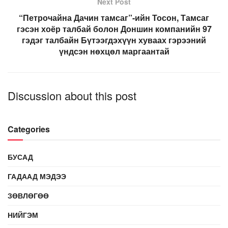
Next Post
“Петрочайна Дачин тамсаг”-ийн Тосон, Тамсаг
гэсэн хоёр талбай болон Доншин компанийн 97
гэдэг талбайн Бүтээгдэхүүн хуваах гэрээний
үндсэн нөхцөл маргаантай
Discussion about this post
Categories
БУСАД
ГАДААД МЭДЭЭ
ЗӨВЛӨГӨӨ
НИЙГЭМ