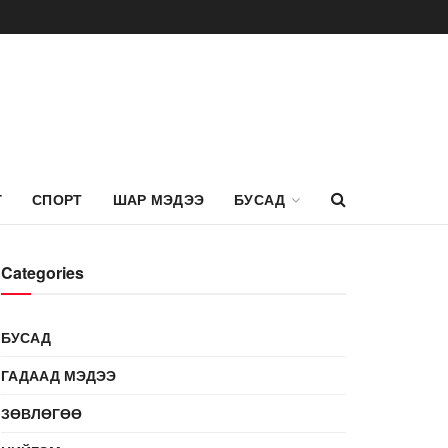
Г
СПОРТ
ШАР МЭДЭЭ
БУСАД
Categories
БУСАД
ГАДААД МЭДЭЭ
ЗӨВЛӨГӨӨ