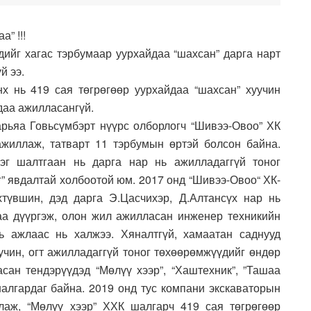
” !!!
дийг хагас тэрбумаар уурхайдаа “шахсан” дарга нарт
й ээ.
х нь 419 сая төгрөгөөр уурхайдаа “шахсан” хуучин
удаа ажилласангүй.
рьяа Говьсүмбэрт нүүрс олборлогч “Шивээ-Овоо” ХК
ажиллаж, татварт 11 тэрбумын өртэй болсон байна.
эг шалтгаан нь дарга нар нь ажилладаггүй тоног
” явдалтай холбоотой юм. 2017 онд “Шивээ-Овоо“ ХК-
хтүвшин, дэд дарга Э.Цасчихэр, Д.Алтансүх нар нь
раа дүүргэж, олон жил ажилласан инженер техникийн
ь ажлаас нь халжээ. Хяналтгүй, хамаатан саднууд
уучин, огт ажилладаггүй тоног төхөөрөмжүүдийг өндөр
асан тендэрүүдэд “Мөлүү хээр”, “Хаштехник”, ”Ташаа
шалгардаг байна. 2019 онд тус компани экскаваторын
рлаж, “Мөлүү хээр” ХХК шалгарч 419 сая төгрөгөөр