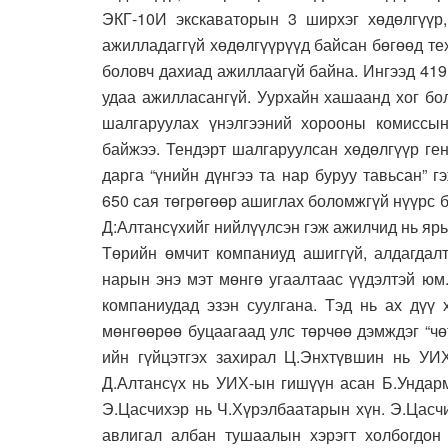
ЭКГ-10И экскаваторын 3 ширхэг хөдөлгүүр, 
ажилладаггүй хөдөлгүүрүүд байсан бөгөөд те
боловч дахиад ажиллаагүй байна. Ингээд 419 
удаа ажилласангүй. Уурхайн хашаанд хог бо
шалгаруулах үнэлгээний хорооны комиссын
байжээ. Тендэрт шалгаруулсан хөдөлгүүр ге
дарга “үнийн дүнгээ та нар буруу тавьсан” 
650 сая төгрөгөөр ашиглах боломжгүй нүүрс б
Д:Алтансүхийг нийлүүлсэн гэж ажилчид нь ярь
Төрийн өмчит компаниуд ашиггүй, алдагдал
нарын энэ мэт мөнгө угаалтаас үүдэлтэй юм
компаниудад эзэн суулгана. Тэд нь ах дүү
мөнгөөрөө буцаагаад улс төрчөө дэмждэг “чө
ийн гүйцэтгэх захирал Ц.Энхтүвшин нь УИ
Д.Алтансүх нь УИХ-ын гишүүн асан Б.Ундарм
Э.Цасчихэр нь Ч.Хүрэлбаатарын хүн. Э.Цасч
авлигал албан тушаалын хэрэгт холбогдон