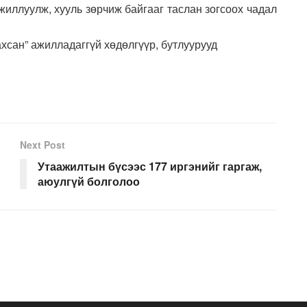
жиллуулж, хууль зөрчиж байгааг таслан зогсоох чадал
хсан” ажилладаггүй хөдөлгүүр, бутлуурууд
Next Post
Утаажилтын бүсээс 177 иргэнийг гаргаж,
аюулгүй болголоо