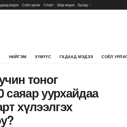
адаад мэдээ
Соёл урлаг
Спорт
Шар мэдээ
Бусад
Л
НИЙГЭМ
ХҮМҮҮС
ГАДААД МЭДЭЭ
СОЁЛ УРЛА
учин тоног
0 саяар уурхайдаа
арт хүлээлгэх
юу?