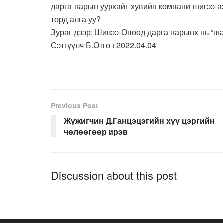
дарга нарын уурхайг хувийн компани шигээ а
төрд алга уу?
Зураг дээр: Шивээ-Овоод дарга нарынх нь “ша
Сэтгүүлч Б.Отгон 2022.04.04
Previous Post
Жүжигчин Д.Ганцэцэгийн хүү цэргийн
чөлөөгөөр ирэв
Discussion about this post