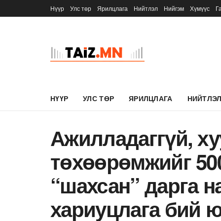
Нүүр
Улс төр
Ярилцлага
Нийтлэл
Нийгэм
Хүмүүс
Г
НҮҮР
УЛС ТӨР
ЯРИЛЦЛАГА
НИЙТЛЭ
Ажилладаггүй, ху
төхөөрөмжийг 50
“шахсан” дарга н
хариуцлага бий 