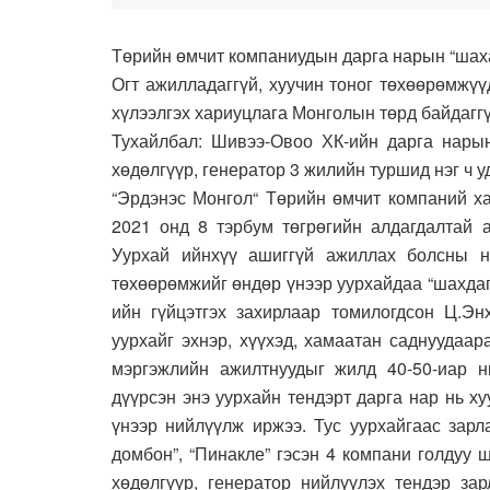
Төрийн өмчит компаниудын дарга нарын “шахаа
Огт ажилладаггүй, хуучин тоног төхөөрөмжүү
хүлээлгэх хариуцлага Монголын төрд байдаггү
Тухайлбал: Шивээ-Овоо ХК-ийн дарга нарын
хөдөлгүүр, генератор 3 жилийн туршид нэг ч 
“Эрдэнэс Монгол“ Төрийн өмчит компаний ха
2021 онд 8 тэрбум төгрөгийн алдагдалтай 
Уурхай ийнхүү ашиггүй ажиллах болсны н
төхөөрөмжийг өндөр үнээр уурхайдаа “шахдаг
ийн гүйцэтгэх захирлаар томилогдсон Ц.Эн
уурхайг эхнэр, хүүхэд, хамаатан саднуудаа
мэргэжлийн ажилтнуудыг жилд 40-50-иар н
дүүрсэн энэ уурхайн тендэрт дарга нар нь х
үнээр нийлүүлж иржээ. Тус уурхайгаас зарл
домбон”, “Пинакле” гэсэн 4 компани голдуу 
хөдөлгүүр, генератор нийлүүлэх тендэр за