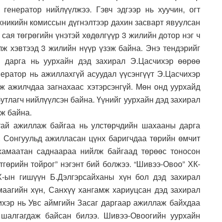
генератор нийлүүлжээ. Гэвч эдгээр нь хуучин, огт
хникийн комиссын дүгнэлтээр дахин засварт явуулсан
сая төгрөгийн үнэтэй хөдөлгүүр 3 жилийн дотор нэг ч
лж хэвтээд 3 жилийн нүүр үзэж байна. Энэ тендэрийг
 дарга нь уурхайн дэд захирал Э.Цасчихэр өөрөө
нератор нь ажиллахгүй асуудал үүсэнгүүт Э.Цасчихэр
гэж ажилчдаа загнахаас хэтэрсэнгүй. Мөн онд уурхайд
утлагч нийлүүлсэн байна. Үүнийг уурхайн дэд захирал
ж байна.
тай ажиллаж байгаа нь улстөрчдийн шахааны дарга
. Сонгуульд ажилласан цүнх баригчдаа төрийн өмчит
 хамаатан саднаараа нийлж байгаад төрөөс тоносон
тгөрийн тойрог” нэгэнт бий болжээ. “Шивээ-Овоо” ХК-
Х-ын гишүүн Б.Дэлгэрсайханы хүн бол дэд захирал
аагийн хүн, Санхүү хангамж хариуцсан дэд захирал
ихэр нь Увс аймгийн Засаг даргаар ажиллаж байхдаа
 шалгагдаж байсан билээ. Шивээ-Овоогийн уурхайн