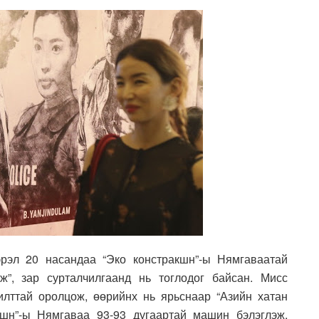
эрэл 20 насандаа “Эко констракшн”-ы Нямгаваатай
ж”, зар сурталчилгаанд нь тоглодог байсан. Мисс
лттай оролцож, өөрийнх нь ярьснаар “Азийн хатан
кшн”-ы Нямгаваа 93-93 дугаартай машин бэлэглэж,