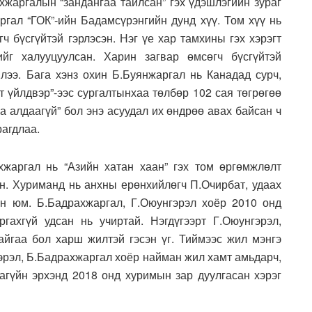
хжаргалын “зандангаа тайлсан” гэх үдэшлэгийн зураг
гал “ГОК”-ийн Бадамсүрэнгийн дунд хүү. Том хүү нь
ч бүсгүйтэй гэрлэсэн. Нэг үе хар тамхины гэх хэрэгт
ийг халууцуулсан. Харин загвар өмсөгч бүсгүйтэй
ээ. Бага хэнз охин Б.Буянжаргал нь Канадад сурч,
т үйлдвэр”-ээс сургалтынхаа төлбөр 102 сая төгрөгөө
а алдаагүй” бол энэ асуудал их өндрөө авах байсан ч
рагдлаа.
жаргал нь “Азийн хатан хаан” гэх том өргөмжлөлт
ан. Хуриманд нь анхны ерөнхийлөгч П.Очирбат, удаах
н юм. Б.Бадрахжаргал, Г.Оюунгэрэл хоёр 2010 онд
гахгүй удсан нь учиртай. Нэгдүгээрт Г.Оюунгэрэл,
айгаа бол харш жилтэй гэсэн үг. Тиймээс жил мэнгэ
нгэрэл, Б.Бадрахжаргал хоёр найман жил хамт амьдарч,
гагүйн эрхэнд 2018 онд хуримын зар дуулгасан хэрэг