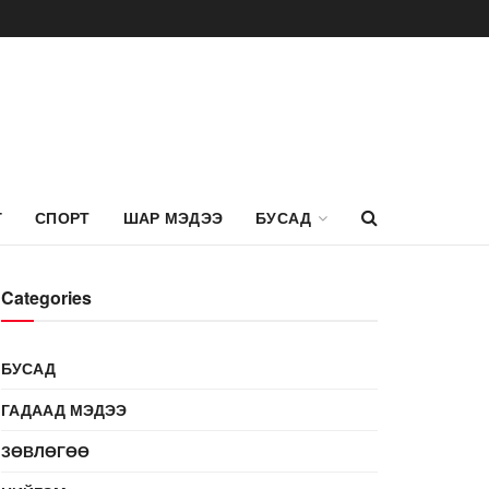
Г
СПОРТ
ШАР МЭДЭЭ
БУСАД
Categories
БУСАД
ГАДААД МЭДЭЭ
ЗӨВЛӨГӨӨ