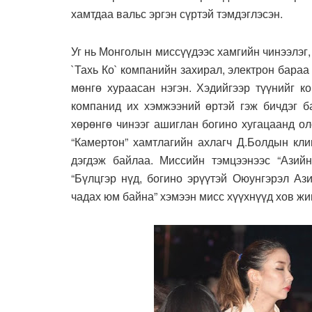
хамтдаа вальс эргэн сүртэй тэмдэглэсэн.
Уг нь Монголын миссүүдээс хамгийн чинээлэг,
`Тахь Ко` компанийн захирал, электрон бараа
мөнгө хураасан нэгэн. Хэдийгээр түүнийг к
компанид их хэмжээний өртэй гэж бичдэг б
хөрөнгө чинээг ашиглан богино хугацаанд ол
“Камертон” хамтлагийн ахлагч Д.Болдын кли
дэгдэж байлаа. Миссийн тэмцээнээс “Азийн
“Бүлцгэр нүд, богино эрүүтэй Оюунгэрэл Аз
чадах юм байна” хэмээн мисс хүүхнүүд хов жи