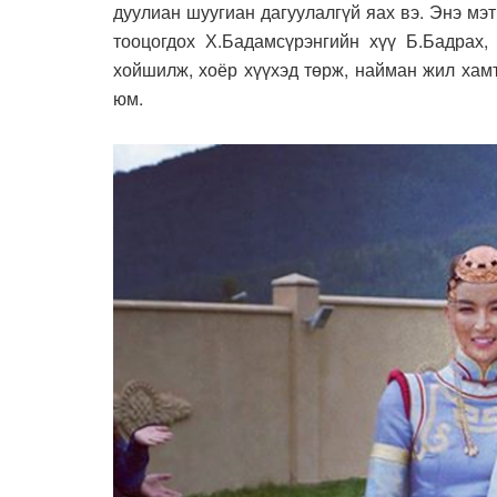
дуулиан шуугиан дагуулалгүй яах вэ. Энэ мэ
тооцогдох Х.Бадамсүрэнгийн хүү Б.Бадрах,
хойшилж, хоёр хүүхэд төрж, найман жил хам
юм.