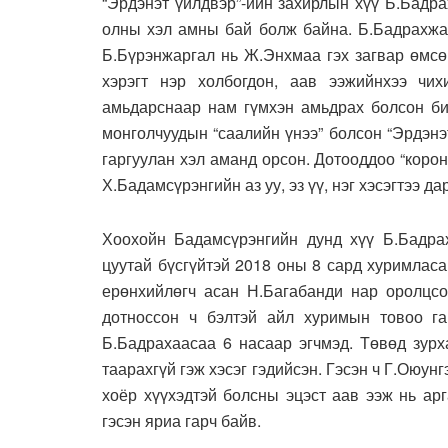
“Эрдэнэт үйлдвэр”-ийн захирлын хүү Б.Бадра
олны хэл амны бай болж байна. Б.Бадрахжар
Б.Бүрэнжаргал нь Ж.Энхмаа гэх загвар өмсөг
хэрэгт нэр холбогдон, аав ээжийнхээ чих
амьдарснаар нам гүмхэн амьдрах болсон бил
монголчуудын “саалийн үнээ” болсон “Эрдэнэ
гаргуулан хэл аманд орсон. Дотооддоо “корон
Х.Бадамсүрэнгийн аз уу, эз үү, нэг хэсэгтээ да
Хоохойн Бадамсүрэнгийн дунд хүү Б.Бадрах
цуутай бүсгүйтэй 2018 оны 8 сард хуримлас
ерөнхийлөгч асан Н.Багабанди нар оролцсо
дотноссон ч бэлтэй айл хуримын товоо гар
Б.Бадрахаасаа 6 насаар эгчмэд. Төвөд зурх
таарахгүй гэж хэсэг гэдийсэн. Гэсэн ч Г.Оюу
хоёр хүүхэдтэй болсны эцэст аав ээж нь ар
гэсэн яриа гарч байв.