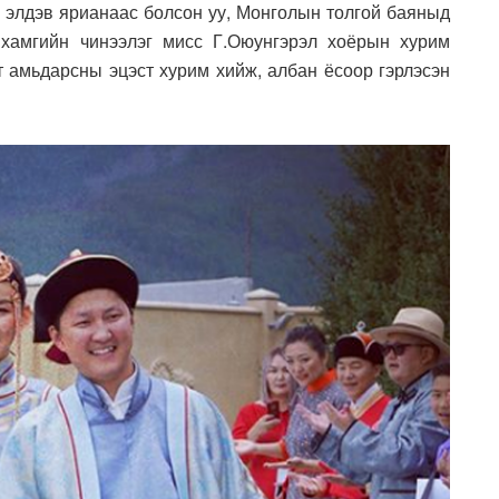
т элдэв ярианаас болсон уу, Монголын толгой баяныд
 хамгийн чинээлэг мисс Г.Оюунгэрэл хоёрын хурим
т амьдарсны эцэст хурим хийж, албан ёсоор гэрлэсэн