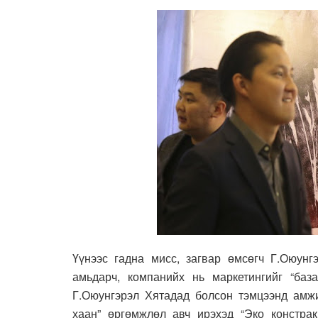
Үүнээс гадна мисс, загвар өмсөгч Г.Оюунг
амьдарч, компанийх нь маркетингийг “база
Г.Оюунгэрэл Хятадад болсон тэмцээнд амжи
хаан” өргөмжлөл авч ирэхэд “Эко констра