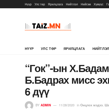
Нүүр
Улс төр
Ярилцлага
Нийтлэл
Нийгэм
Хүмүүс
Г
НҮҮР
УЛС ТӨР
ЯРИЛЦЛАГА
НИЙТЛЭ
“Гок”-ын Х.Бадам
Б.Бадрах мисс эх
6 дүү
BY
ADMIN
11/28/2020
in
Онцлох мэдээ
,
Ша