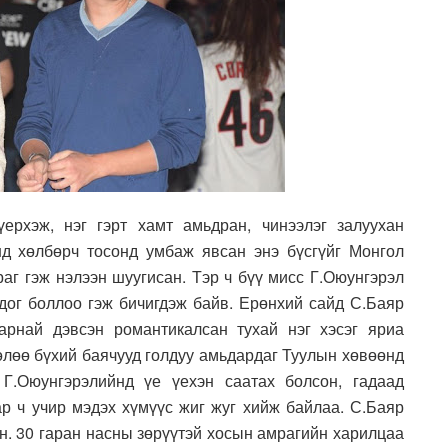
ерхэж, нэг гэрт хамт амьдран, чинээлэг залуухан
нд хөлбөрч тосонд умбаж явсан энэ бүсгүйг Монгол
аг гэж нэлээн шуугисан. Тэр ч бүү мисс Г.Оюунгэрэл
чдог боллоо гэж бичигдэж байв. Ерөнхий сайд С.Баяр
арнай дэвсэн романтикалсан тухай нэг хэсэг яриа
лөө бүхий баячууд голдуу амьдардаг Туулын хөвөөнд
 Г.Оюунгэрэлийнд үе үехэн саатах болсон, гадаад
ар ч учир мэдэх хүмүүс жиг жуг хийж байлаа. С.Баяр
өн. 30 гаран насны зөрүүтэй хосын амрагийн харилцаа