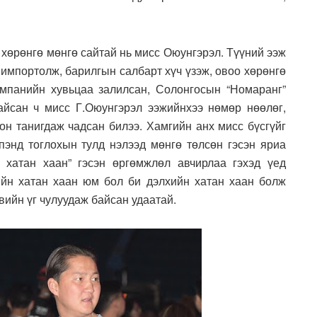
 хөрөнгө мөнгө сайтай нь мисс Оюунгэрэл. Түүний ээж
 импортолж, барилгын салбарт хүч үзэж, овоо хөрөнгө
омпанийн хувьцаа залилсан, Солонгосын “Номаранг”
айсан ч мисс Г.Оюунгэрэл ээжийнхээ нөмөр нөөлөг,
он танигдаж чадсан билээ. Хамгийн анх мисс бүсгүйг
пэнд тоглохын тулд нэлээд мөнгө төлсөн гэсэн яриа
 хатан хаан” гэсэн өргөмжлөл авчирлаа гэхэд үед
ийн хатан хаан юм бол би дэлхийн хатан хаан болж
вийн үг чулуудаж байсан удаатай.