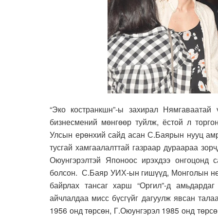
“Эко костранкшн”-ы захирал Нямгаваатай ү
бизнесмений мөнгөөр туйлж, ёстой л торго
Улсын ерөнхий сайд асан С.Баярын нууц амр
тусгай хамгаалалттай газраар дураараа зор
Оюунгэрэлтэй Японоос ирэхдээ онгоцонд с
болсон. С.Баяр УИХ-ын гишүүд, Монголын нө
байрлах тансаг харш “Оргил”-д амьдардаг
айчлалдаа мисс бүсгүйг дагуулж явсан тала
1956 онд төрсөн, Г.Оюунгэрэл 1985 онд төрс