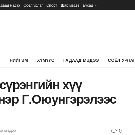
адаад мэдээ
Соёл урлаг
Спорт
Шар мэдээ
Бусад
Л
НИЙГЭМ
ХҮМҮҮС
ГАДААД МЭДЭЭ
СОЁЛ УРЛА
сүрэнгийн хүү
нэр Г.Оюунгэрэлээс
0
р мэдээ