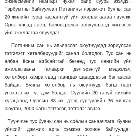
бизнесмений намтарт чухал байр суурь эзэлдэг.
Тэрбумтны байгуулсан Потанины нэрэмжит буяны сан
20 жилийн турш тасралтгүй үйл ажиллагаагаа явуулж,
Орос улсад соёл, боловсролыг хөгжүүлэхэд чиглэсэн
үйл ажиллагаа явуулдаг.
Потанины сан нь авьяаслаг оюутнуудад зориулсан
тэтгэлэгт хөтөлбөрүүдийг санал болгодог. Тус сан нь
албан ёсны вэбсайттай бөгөөд тус сангийн үйл
ажиллагааны талаархи дэлгэрэнгүй мэдээлэл,
хөтөлбөрт хамрагсдад тавигдах шаардлагыг багтаасан
байдаг. Буяны хөтөлбөр нь оюутнууд, багш нарт
үнэхээр их тус дэм болдог. Сүүлийн 20 гаруй жилийн
хугацаанд Оросын 83 их, дээд сургуулийн 26 мянган
оюутан, 2000 багш тэтгэлэг, тэтгэлэг авчээ.
Түүнчлэн тус буяны сан нь соёлын санаачлага, буяны
үйлсийг дэмжих арга хэмжээ зохион байгуулдаг.