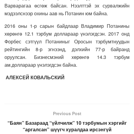
Варварагаа өсгөж байсан. Нээлттэй эх сурвалжийн
мэдээлснээр охины аав нь Потанин юм байна.
2016 оны 1-р сарын байдлаар Владимир Потанины
хөрөнгө 12.1 тэрбум доллараар үнэлэгдсэн. 2017 онд
Форбес сэтгүүл Потаниныг Оросын тэрбумтнуудын
рейтингийн 8-р эгнээнд, дэлхийн 77-р байранд
оруулсан. Бизнесмэний хөрөнгө 14.3 тэрбум
ам.доллараар үнэлэгдсэн байна.
АЛЕКСЕЙ КОВАЛЬСКИЙ
Previous Post
“Баян” Базараад “үйлчилж” 10 тэрбумын хэргийг
“аргалсан” шүүгч хуралдаа ирсэнгүй