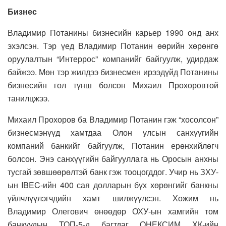
Бизнес
Владимир Потанины бизнесийн карьер 1990 онд анх
эхэлсэн. Тэр үед Владимир Потанин өөрийн хөрөнгө
оруулалтын “Интеррос” компанийг байгуулж, удирдаж
байжээ. Мөн тэр жилдээ бизнесмен ирээдүйд Потанины
бизнесийн гол түнш болсон Михаил Прохоровтой
танилцжээ.
Михаил Прохоров ба Владимир Потанин гэж “хосолсон”
бизнесмэнүүд хамтдаа Олон улсын санхүүгийн
компаний банкийг байгуулж, Потанин ерөнхийлөгч
болсон. Энэ санхүүгийн байгууллага нь Оросын анхны
тусгай зөвшөөрөлтэй банк гэж тооцогддог. Учир нь ЗХУ-
ын IBEC-ийн 400 сая долларын бүх хөрөнгийг банкны
үйлчлүүлэгчдийн хамт шилжүүлсэн. Хожим нь
Владимир Олегович өнөөдөр ОХУ-ын хамгийн том
банкуудын ТОП-5-д багтдаг ОНЕКСИМ ХК-ийн