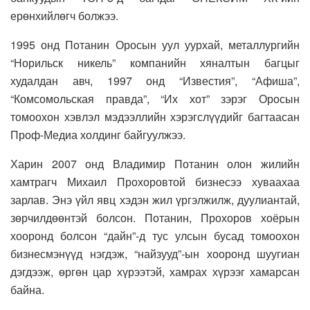
ерөнхийлөгч болжээ.
1995 онд Потанин Оросын уул уурхай, металлургийн
“Норильск никель” компанийн хяналтын багцыг
худалдан авч, 1997 онд “Известия”, “Афиша”,
“Комсомольская правда”, “Их хот” зэрэг Оросын
томоохон хэвлэл мэдээллийн хэрэгслүүдийг багтаасан
Проф-Медиа холдинг байгуулжээ.
Харин 2007 онд Владимир Потанин олон жилийн
хамтрагч Михаил Прохоровтой бизнесээ хуваахаа
зарлав. Энэ үйл явц хэдэн жил үргэлжилж, дуулиантай,
зөрчилдөөнтэй болсон. Потанин, Прохоров хоёрын
хооронд болсон “дайн”-д тус улсын бусад томоохон
бизнесмэнүүд нэгдэж, “найзууд”-ын хооронд шуугиан
дэгдээж, өргөн цар хүрээтэй, хамрах хүрээг хамарсан
байна.