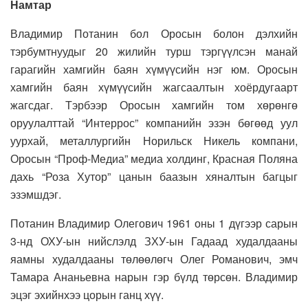
Намтар
Владимир Потанин бол Оросын болон дэлхийн
тэрбумтнуудыг 20 жилийн турш тэргүүлсэн манай
гарагийн хамгийн баян хүмүүсийн нэг юм. Оросын
хамгийн баян хүмүүсийн жагсаалтын хоёрдугаарт
жагсдаг. Тэрбээр Оросын хамгийн том хөрөнгө
оруулалттай “Интеррос” компанийн эзэн бөгөөд уул
уурхай, металлургийн Норильск Никель компани,
Оросын “Проф-Медиа” медиа холдинг, Красная Поляна
дахь “Роза Хутор” цанын баазын хяналтын багцыг
эзэмшдэг.
Потанин Владимир Олегович 1961 оны 1 дүгээр сарын
3-нд ОХУ-ын нийслэлд ЗХУ-ын Гадаад худалдааны
яамны худалдааны төлөөлөгч Олег Романович, эмч
Тамара Ананьевна нарын гэр бүлд төрсөн. Владимир
эцэг эхийнхээ цорын ганц хүү.