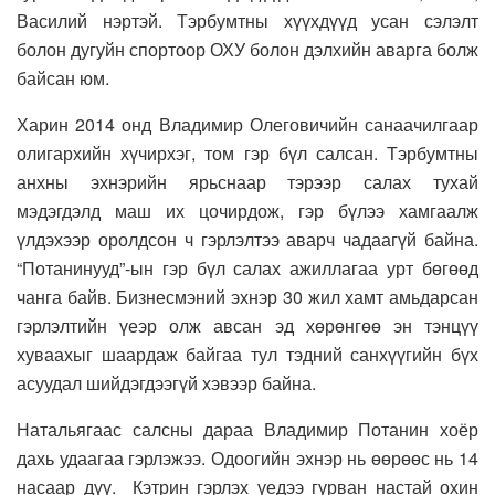
Василий нэртэй. Тэрбумтны хүүхдүүд усан сэлэлт
болон дугуйн спортоор ОХУ болон дэлхийн аварга болж
байсан юм.
Харин 2014 онд Владимир Олеговичийн санаачилгаар
олигархийн хүчирхэг, том гэр бүл салсан. Тэрбумтны
анхны эхнэрийн ярьснаар тэрээр салах тухай
мэдэгдэлд маш их цочирдож, гэр бүлээ хамгаалж
үлдэхээр оролдсон ч гэрлэлтээ аварч чадаагүй байна.
“Потанинууд”-ын гэр бүл салах ажиллагаа урт бөгөөд
чанга байв. Бизнесмэний эхнэр 30 жил хамт амьдарсан
гэрлэлтийн үеэр олж авсан эд хөрөнгөө эн тэнцүү
хуваахыг шаардаж байгаа тул тэдний санхүүгийн бүх
асуудал шийдэгдээгүй хэвээр байна.
Натальягаас салсны дараа Владимир Потанин хоёр
дахь удаагаа гэрлэжээ. Одоогийн эхнэр нь өөрөөс нь 14
насаар дүү. Кэтрин гэрлэх үедээ гурван настай охин