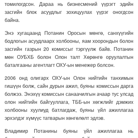
томилогдсон. Дараа нь бизнесмений үүрэгт эдийн
засгийн блок асуудлыг зохицуулах үүрэг оногдсон
байна.
Энэ хугацаанд Потанин Оросын мөнгө, санхүүгийн
бодлогын асуудлаарх холбооны, яам хоорондын болон
засгийн газрын 20 комиссыг тэргүүлж байв. Потанин
мөн ОУБХБ болон Олон талт Хөрөнгө оруулалтын
баталгааны агентлагт ОХУ-ын менежер болсон.
2006 онд олигарх ОХУ-ын Олон нийтийн танхимын
гишүүн болж, сайн дурын ажил, буяны комиссын дарга
болжээ. Энэхүү комиссын санаачилгын ачаар тус улсад
олон нийтийн байгууллага, ТББ-ын хөгжлийг дэмжих
холбооны хуулиуд батлагдаж, буяны үйл ажиллагаа
эрхэлдэг хүмүүс татварын хөнгөлөлт эдлэв.
Владимир Потанины буяны үйл ажиллагаа нь