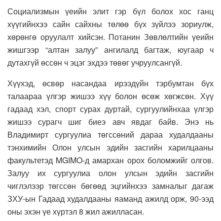
Социализмын үеийн элит гэр бүл болох хос ганц
хүүгийнхээ сайн сайхны төлөө бүх зүйлээ зориулж,
хөрөнгө оруулалт хийсэн. Потанин Зөвлөлтийн үеийн
жишгээр “алтан залуу” ангилалд багтаж, юугаар ч
дутахгүй өссөн ч эцэг эхдээ төвөг учруулсангүй.
Хүүхэд, өсвөр насандаа ирээдүйн тэрбумтан бүх
талаараа үлгэр жишээ хүү болон өсөж хөгжсөн. Хүү
гадаад хэл, спорт сурах дуртай, сургуулийнхаа үлгэр
жишээ сурагч шиг биеэ авч явдаг байв. Энэ нь
Владимирт сургуулиа төгссөний дараа худалдааны
тэнхимийн Олон улсын эдийн засгийн харилцааны
факультетэд MGIMO-д амархан орох боломжийг олгов.
Залуу их сургуулиа олон улсын эдийн засгийн
чиглэлээр төгссөн бөгөөд эцгийнхээ замналыг дагаж
ЗХУ-ын Гадаад худалдааны яаманд ажилд орж, 90-ээд
оны эхэн үе хүртэл 8 жил ажилласан.