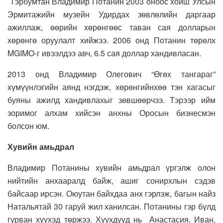
Тэрбумтан Владимир Потанин 2003 оноос хойш Улсын
Эрмитажийн музейн Удирдах зөвлөлийн даргаар
ажиллаж, өөрийн хөрөнгөөс таван сая долларын
хөрөнгө оруулалт хийжээ. 2006 онд Потанин төрөлх
MGIMO-г ивээлдээ авч, 6.5 сая доллар хандивласан.
2013 онд Владимир Олегович “Өгөх тангараг”
хүмүүнлэгийн аянд нэгдэж, хөрөнгийнхөө тэн хагасыг
буяны ажилд хандивлахыг зөвшөөрчээ. Тэрээр ийм
зоримог алхам хийсэн анхны Оросын бизнесмэн
болсон юм.
Хувийн амьдрал
Владимир Потанины хувийн амьдрал үргэлж олон
нийтийн анхааралд байж, ашиг сонирхлын сэдэв
байсаар ирсэн. Оюутан байхдаа анх гэрлэж, багын найз
Натальятай 30 гаруй жил ханилсан. Потанины гэр бүлд
гурван хүүхэд төржээ. Хүүхдүүд нь Анастасия, Иван,