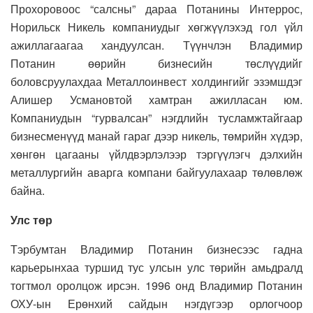
Прохоровоос “салсны” дараа Потанины Интеррос,
Норильск Никель компаниудыг хөгжүүлэхэд гол үйл
ажиллагаагаа хандуулсан. Түүнчлэн Владимир
Потанин өөрийн бизнесийн төслүүдийг
боловсруулахдаа Металлоинвест холдингийг эзэмшдэг
Алишер Усмановтой хамтран ажилласан юм.
Компаниудын “гурвалсан” нэгдлийн тусламжтайгаар
бизнесменүүд манай гараг дээр никель, төмрийн хүдэр,
хөнгөн цагааны үйлдвэрлэлээр тэргүүлэгч дэлхийн
металлургийн аварга компани байгуулахаар төлөвлөж
байна.
Улс төр
Тэрбумтан Владимир Потанин бизнесээс гадна
карьерынхаа туршид тус улсын улс төрийн амьдралд
тогтмол оролцож ирсэн. 1996 онд Владимир Потанин
ОХУ-ын Ерөнхий сайдын нэгдүгээр орлогчоор