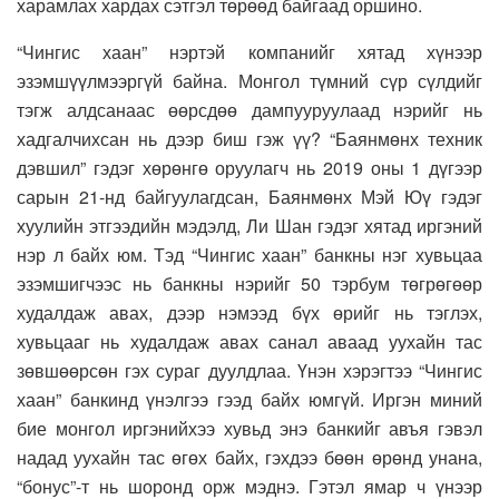
харамлах хардах сэтгэл төрөөд байгаад оршино.
“Чингис хаан” нэртэй компанийг хятад хүнээр
эзэмшүүлмээргүй байна. Монгол түмний сүр сүлдийг
тэгж алдсанаас өөрсдөө дампууруулаад нэрийг нь
хадгалчихсан нь дээр биш гэж үү? “Баянмөнх техник
дэвшил” гэдэг хөрөнгө оруулагч нь 2019 оны 1 дүгээр
сарын 21-нд байгуулагдсан, Баянмөнх Мэй Юү гэдэг
хуулийн этгээдийн мэдэлд, Ли Шан гэдэг хятад иргэний
нэр л байх юм. Тэд “Чингис хаан” банкны нэг хувьцаа
эзэмшигчээс нь банкны нэрийг 50 тэрбум төгрөгөөр
худалдаж авах, дээр нэмээд бүх өрийг нь тэглэх,
хувьцааг нь худалдаж авах санал аваад уухайн тас
зөвшөөрсөн гэх сураг дуулдлаа. Үнэн хэрэгтээ “Чингис
хаан” банкинд үнэлгээ гээд байх юмгүй. Иргэн миний
бие монгол иргэнийхээ хувьд энэ банкийг авъя гэвэл
надад уухайн тас өгөх байх, гэхдээ бөөн өрөнд унана,
“бонус”-т нь шоронд орж мэднэ. Гэтэл ямар ч үнээр