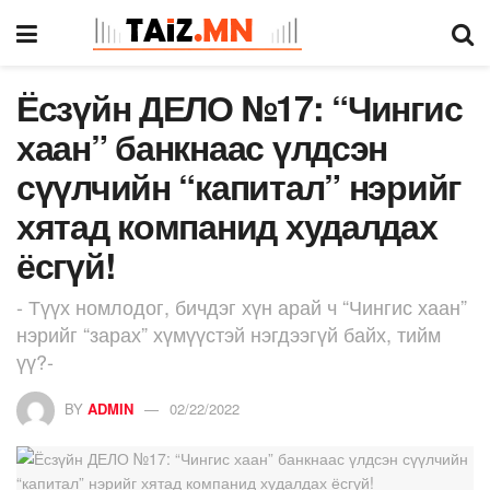
Ёсзүйн ДЕЛО №17: “Чингис
хаан” банкнаас үлдсэн
сүүлчийн “капитал” нэрийг
хятад компанид худалдах
ёсгүй!
- Түүх номлодог, бичдэг хүн арай ч “Чингис хаан”
нэрийг “зарах” хүмүүстэй нэгдээгүй байх, тийм
үү?-
BY
ADMIN
02/22/2022