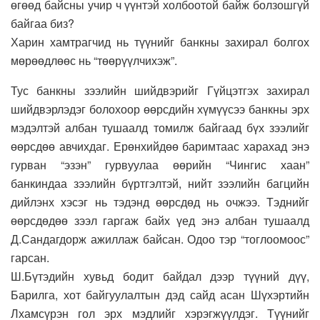
өгөөд байсны учир ч үүнтэй холбоотой байж болзошгүй
байгаа биз?
Харин хамтрагчид нь түүнийг банкны захирал болгох
мөрөөдлөөс нь “төөрүүлчихэж”.
Тус банкны зээлийн шийдвэрийг Гүйцэтгэх захирал
шийдвэрлэдэг болохоор өөрсдийн хүмүүсээ банкны эрх
мэдэлтэй албан тушаалд томилж байгаад бүх зээлийг
өөрсдөө авчихдаг. Ерөнхийдөө баримтаас харахад энэ
гурван “эзэн” гурвуулаа өөрийн “Чингис хаан”
банкиндаа зээлийн бүртгэлтэй, нийт зээлийн багцийн
дийлэнх хэсэг нь тэдэнд өөрсдөд нь очжээ. Тэднийг
өөрсдөдөө зээл гаргаж байх үед энэ албан тушаалд
Д.Сандагдорж ажиллаж байсан. Одоо тэр “тоглоомоос”
гарсан.
Ш.Бүтэдийн хувьд бодит байдал дээр түүний дүү,
Барилга, хот байгуулалтын дэд сайд асан Шүхэртийн
Лхамсүрэн гол эрх мэдлийг хэрэгжүүлдэг. Түүнийг