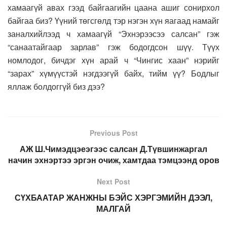
хамаагүй авах гээд байгаагийн цаана ашиг сонирхол
байгаа биз? Үүний төгсгөлд тэр нэгэн хүн яагаад намайг
заналхийлээд ч хамаагүй “Эхнэрээсээ салсан” гэж
“санаатайгаар зарлав” гэж бодогдсон шүү. Түүх
номлодог, бичдэг хүн арай ч “Чингис хаан” нэрийг
“зарах” хүмүүстэй нэгдээгүй байх, тийм үү? Бодлыг
яллаж болдоггүй биз дээ?
Previous Post
АЖ Ш.Чимэдцэеэгээс салсан Д.Түвшинжаргал
начин эхнэртээ эргэн очиж, хамтдаа тэмцээнд оров
Next Post
СҮХБААТАР ЖАНЖНЫ БЭЙС ХЭРГЭМИЙН ДЭЭЛ,
МАЛГАЙ