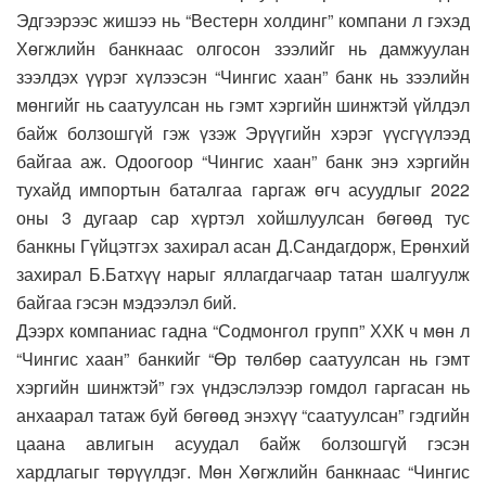
Эдгээрээс жишээ нь “Вестерн холдинг” компани л гэхэд
Хөгжлийн банкнаас олгосон зээлийг нь дамжуулан
зээлдэх үүрэг хүлээсэн “Чингис хаан” банк нь зээлийн
мөнгийг нь саатуулсан нь гэмт хэргийн шинжтэй үйлдэл
байж болзошгүй гэж үзэж Эрүүгийн хэрэг үүсгүүлээд
байгаа аж. Одоогоор “Чингис хаан” банк энэ хэргийн
тухайд импортын баталгаа гаргаж өгч асуудлыг 2022
оны 3 дугаар сар хүртэл хойшлуулсан бөгөөд тус
банкны Гүйцэтгэх захирал асан Д.Сандагдорж, Ерөнхий
захирал Б.Батхүү нарыг яллагдагчаар татан шалгуулж
байгаа гэсэн мэдээлэл бий.
Дээрх компаниас гадна “Содмонгол групп” ХХК ч мөн л
“Чингис хаан” банкийг “Өр төлбөр саатуулсан нь гэмт
хэргийн шинжтэй” гэх үндэслэлээр гомдол гаргасан нь
анхаарал татаж буй бөгөөд энэхүү “саатуулсан” гэдгийн
цаана авлигын асуудал байж болзошгүй гэсэн
хардлагыг төрүүлдэг. Мөн Хөгжлийн банкнаас “Чингис