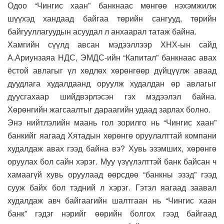
Одоо “Чингис хаан” банкнаас мөнгөө нэхэмжилж
шүүхэд хандаад байгаа төрийн сангууд, төрийн
байгууллагуудын асуудал л анхаарал татаж байна.
Хамгийн сүүлд авсан мэдээллээр ХНХ-ын сайд
А.Ариунзаяа НДС, ЭМДС-ийн “Капитал” банкнаас авах
ёстой авлагыг үл хөдлөх хөрөнгөөр дүйцүүлж аваад
дуудлага худалдаанд оруулж худалдан өр авлагыг
дуусгахаар шийдвэрлэсэн гэх мэдээлэл байна.
Хөрөнгийн жагсаалтыг дараагийн удаад зарлах болно.
Энэ нийтлэлийн маань гол зорилго нь “Чингис хаан”
банкийг яагаад Хятадын хөрөнгө оруулалттай компани
худалдаж авах гээд байна вэ? Хувь эзэмших, хөрөнгө
оруулах бол сайн хэрэг. Муу үзүүлэлттэй банк байсан ч
хамаагүй хувь оруулаад өөрсдөө “банкны эзэд” гээд
сууж байх бол тэдний л хэрэг. Гэтэл яагаад заавал
худалдаж авч байгаагийн шалтгаан нь “Чингис хаан
банк” гэдэг нэрийг өөрийн болгох гээд байгаад