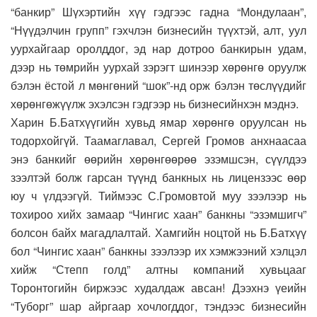
“банкир” Шүхэртийн хүү гэдгээс гадна “Мондулаан”,
“Нүүдэлчин групп” гэхчлэн бизнесийн түүхтэй, алт, уул
уурхайгаар оролддог, эд нар дотроо банкирын удам,
дээр нь төмрийн уурхай зэрэгт шинээр хөрөнгө оруулж
бэлэн ёстой л мөнгөний “шок”-нд орж бэлэн төслүүдийг
хөрөнгөжүүлж эхэлсэн гэдгээр нь бизнесийнхэн мэднэ.
Харин Б.Батхүүгийн хувьд ямар хөрөнгө оруулсан нь
тодорхойгүй. Таамаглавал, Сергей Громов анхнаасаа
энэ банкийг өөрийн хөрөнгөөрөө эзэмшсэн, сүүлдээ
зээлтэй болж гарсан түүнд банкных нь лицензээс өөр
юу ч үлдээгүй. Тиймээс С.Громовтой муу зээлээр нь
тохироо хийх замаар “Чингис хаан” банкны “эзэмшигч”
болсон байх магадлалтай. Хамгийн ноцтой нь Б.Батхүү
бол “Чингис хаан” банкны зээлээр их хэмжээний хэлцэл
хийж “Степп голд” алтны компаний хувьцааг
Торонтогийн биржээс худалдаж авсан! Дээхнэ үеийн
“Туборг” шар айргаар хочлогддог, тэндээс бизнесийн