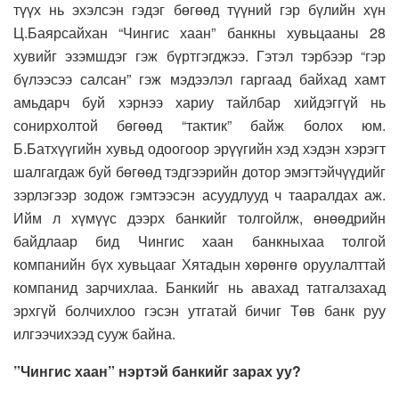
түүх нь эхэлсэн гэдэг бөгөөд түүний гэр бүлийн хүн
Ц.Баярсайхан “Чингис хаан” банкны хувьцааны 28
хувийг эзэмшдэг гэж бүртгэгджээ. Гэтэл тэрбээр “гэр
бүлээсээ салсан” гэж мэдээлэл гаргаад байхад хамт
амьдарч буй хэрнээ хариу тайлбар хийдэггүй нь
сонирхолтой бөгөөд “тактик” байж болох юм.
Б.Батхүүгийн хувьд одоогоор эрүүгийн хэд хэдэн хэрэгт
шалгагдаж буй бөгөөд тэдгээрийн дотор эмэгтэйчүүдийг
зэрлэгээр зодож гэмтээсэн асуудлууд ч тааралдах аж.
Ийм л хүмүүс дээрх банкийг толгойлж, өнөөдрийн
байдлаар бид Чингис хаан банкныхаа толгой
компанийн бүх хувьцааг Хятадын хөрөнгө оруулалттай
компанид зарчихлаа. Банкийг нь авахад татгалзахад
эрхгүй болчихлоо гэсэн утгатай бичиг Төв банк руу
илгээчихээд сууж байна.
”Чингис хаан” нэртэй банкийг зарах уу?