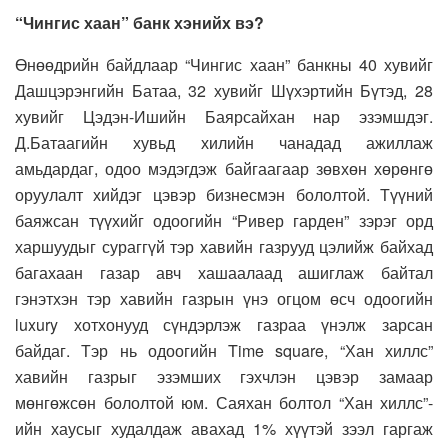
“Чингис хаан” банк хэнийх вэ?
Өнөөдрийн байдлаар “Чингис хаан” банкны 40 хувийг
Дашцэрэнгийн Батаа, 32 хувийг Шүхэртийн Бүтэд, 28
хувийг Цэдэн-Ишийн Баярсайхан нар эзэмшдэг.
Д.Батаагийн хувьд хилийн чанадад ажиллаж
амьдардаг, одоо мэдэгдэж байгаагаар зөвхөн хөрөнгө
оруулалт хийдэг цэвэр бизнесмэн бололтой. Түүний
баяжсан түүхийг одоогийн “Ривер гарден” зэрэг орд
харшуудыг сураггүй тэр хавийн газрууд цэлийж байхад
багахаан газар авч хашаалаад ашиглаж байтал
гэнэтхэн тэр хавийн газрын үнэ огцом өсч одоогийн
luxury хотхонууд сүндэрлэж газраа үнэлж зарсан
байдаг. Тэр нь одоогийн Time square, “Хан хиллс”
хавийн газрыг эзэмших гэхчлэн цэвэр замаар
мөнгөжсөн бололтой юм. Саяхан болтол “Хан хиллс”-
ийн хаусыг худалдаж авахад 1% хүүтэй зээл гаргаж