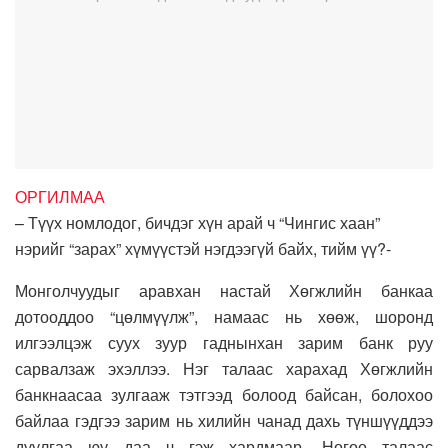
ОРГИЛМАА
– Түүх номлодог, бичдэг хүн арай ч “Чингис хаан”
нэрийг “зарах” хүмүүстэй нэгдээгүй байх, тийм үү?-
Монголчуудыг аравхан настай Хөгжлийн банкаа
дотооддоо “цөлмүүлж”, намаас нь хөөж, шоронд
илгээлцэж суух зуур гаднынхан зарим банк руу
сарвалзаж эхэллээ. Нэг талаас харахад Хөгжлийн
банкнаасаа зулгааж тэтгээд болоод байсан, болохоо
байлаа гэдгээ зарим нь хилийн чанад дахь түншүүддээ
дуулгаа юу даа ч гэж хардмаар. Нөгөө талаас