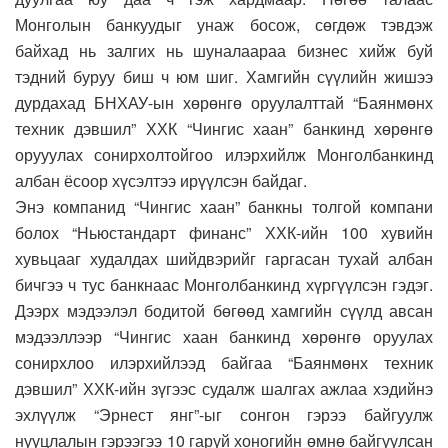
Монголын банкуудыг унаж босож, сөгдөж тэвдэж
байхад нь залгих нь шуналаараа бизнес хийж буй
тэдний буруу биш ч юм шиг. Хамгийн сүүлийн жишээ
дурдахад БНХАУ-ын хөрөнгө оруулалттай “Баянмөнх
техник дэвшил” ХХК “Чингис хаан” банкинд хөрөнгө
орууулах сонирхолтойгоо илэрхийлж Монголбанкинд
албан ёсоор хүсэлтээ ирүүлсэн байдаг.
Энэ компанид “Чингис хаан” банкны толгой компани
болох “Ньюстандарт финанс” ХХК-ийн 100 хувийн
хувьцааг худалдах шийдвэрийг гаргасан тухай албан
бичгээ ч тус банкнаас Монголбанкинд хүргүүлсэн гэдэг.
Дээрх мэдээлэл бодитой бөгөөд хамгийн сүүлд авсан
мэдээллээр “Чингис хаан банкинд хөрөнгө оруулах
сонирхлоо илэрхийлээд байгаа “Баянмөнх техник
дэвшил” ХХК-ийн зүгээс судалж шалгах ажлаа хэдийнэ
эхлүүлж “Эрнест янг”-ыг сонгон гэрээ байгуулж
нууцлалын гэрээгээ 10 гаруй хоногийн өмнө байгуулсан