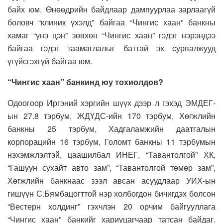
байх юм. Өнөөдрийн байдлаар дампуурлаа зарлаагүй
боловч “клиник үхэлд” байгаа “Чингис хаан” банкны
хамаг “үнэ цэн” зөвхөн “Чингис хаан” гэдэг нэрэндээ
байгаа гэдэг таамаглалыг баттай эх сурвалжууд
үгүйсгэхгүй байгаа юм.
“Чингис хаан” банкинд юу тохиолдов?
Одоогоор Иргэний хэргийн шүүх дээр л гэхэд ЭМДЕГ-
ын 27.8 тэрбум, ЖДҮДС-ийн 170 тэрбум, Хөгжлийн
банкны 25 тэрбум, Хадгаламжийн даатгалын
корпорацийн 16 тэрбум, Голомт банкны 11 тэрбумын
нэхэмжлэлтэй, цаашилбал ИНЕГ, “Тавантолгой” ХК,
“Гашуун сухайт авто зам”, “Тавантолгой төмөр зам”,
Хөгжлийн банкнаас зээл авсан асуудлаар УИХ-ын
гишүүн С.Бямбацогттой нэр холбогдон бичигдэх болсон
“Вестерн холдинг” гэхчлэн 20 орчим байгууллага
“Чингис хаан” банкийг хариуцагчаар татсан байдаг.