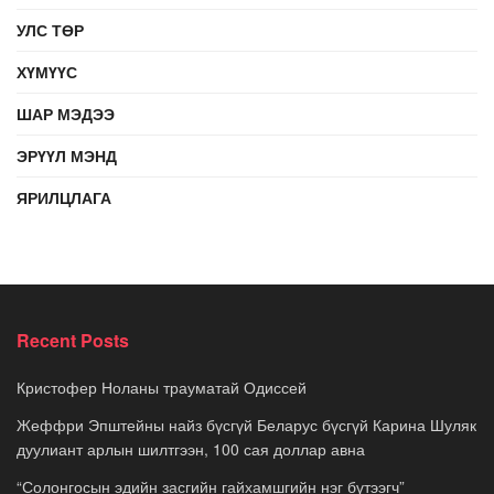
УЛС ТӨР
ХҮМҮҮС
ШАР МЭДЭЭ
ЭРҮҮЛ МЭНД
ЯРИЛЦЛАГА
Recent Posts
Кристофер Ноланы трауматай Одиссей
Жеффри Эпштейны найз бүсгүй Беларус бүсгүй Карина Шуляк
дуулиант арлын шилтгээн, 100 сая доллар авна
“Солонгосын эдийн засгийн гайхамшгийн нэг бүтээгч”