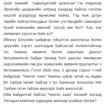
хаан” банкийг “харилцагчийг залилсан” гэх гомдлоор
Эрүүгийн цагдаагийн албанд хандаад байгаа гэхчлэн
ноцтой асуудлууд өрнөсөөр байна. Тэд яаж дээрх
төрийн байгууллагуудын болон улстөрчдийн хамаарал
бүхий компанийн мөнгийг татсан юм бол? Хэн, хэн
нөлөөлөл үзүүлсэн байх вэ?
Ийнхүү Шүүхийн шийдвэр гүйцэтгэх ажиллагаа болон
эрүүгийн хэрэгт шалгагдаж байгаатай холбоотойгоор
тус банкны хөрөнгө болон харилцах дансыг
битүүмжилсэн байдаг бөгөөд Үнэт цаасны төвлөрсөн
хадгаламжийн төв дэх эзэмшлийн хөрөнгө оруулалтыг ч
битүүмжилжээ. Гэтэл 2022 оны 2 дугаар сарын 1-ний
байдлаар “Чингис хаан” банкны цэвэр актив нь ердөө
60 тэрбум төгрөг байгаа ч тус банкнаас болохоор 300
тэрбум гэсэн тайлан ирүүлдэг байх жишээтэй.
Ийм байдалтай байгаа “Чингис хаан” банкийг яагаад
Хятадын компани худалдаж авахаар улайрах болов?