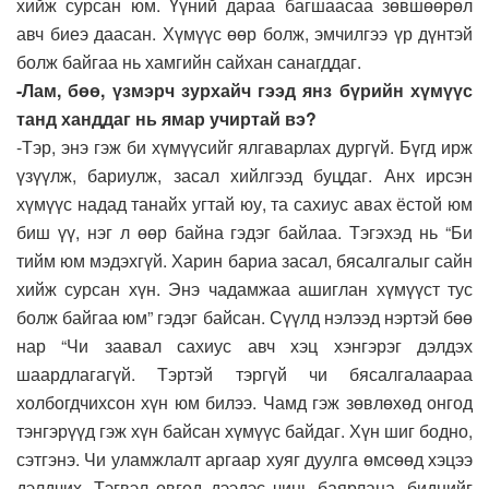
хийж сурсан юм. Үүний дараа багшаасаа зөвшөөрөл
авч биеэ даасан. Хүмүүс өөр болж, эмчилгээ үр дүнтэй
болж байгаа нь хамгийн сайхан санагддаг.
-Лам, бөө, үзмэрч зурхайч гээд янз бүрийн хүмүүс
танд ханддаг нь ямар учиртай вэ?
-Тэр, энэ гэж би хүмүүсийг ялгаварлах дургүй. Бүгд ирж
үзүүлж, бариулж, засал хийлгээд буцдаг. Анх ирсэн
хүмүүс надад танайх угтай юу, та сахиус авах ёстой юм
биш үү, нэг л өөр байна гэдэг байлаа. Тэгэхэд нь “Би
тийм юм мэдэхгүй. Харин бариа засал, бясалгалыг сайн
хийж сурсан хүн. Энэ чадамжаа ашиглан хүмүүст тус
болж байгаа юм” гэдэг байсан. Сүүлд нэлээд нэртэй бөө
нар “Чи заавал сахиус авч хэц хэнгэрэг дэлдэх
шаардлагагүй. Тэртэй тэргүй чи бясалгалаараа
холбогдчихсон хүн юм билээ. Чамд гэж зөвлөхөд онгод
тэнгэрүүд гэж хүн байсан хүмүүс байдаг. Хүн шиг бодно,
сэтгэнэ. Чи уламжлалт аргаар хуяг дуулга өмсөөд хэцээ
дэлдчих. Тэгвэл өвгөд дээдэс чинь баярлана, биднийг