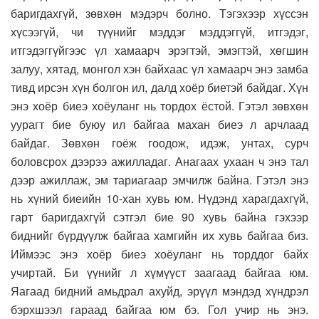
баригдахгүй, зөвхөн мэдэрч болно. Тэгэхээр хүссэн
хүсээгүй, чи түүнийг мэддэг мэддэггүй, итгэдэг,
итгэдэггүйгээс үл хамаарч эрэгтэй, эмэгтэй, хөгшин
залуу, хятад, монгол хэн байхаас үл хамаарч энэ замба
тивд ирсэн хүн болгон ил, далд хоёр биетэй байдаг. Хүн
энэ хоёр биеэ хоёуланг нь тордох ёстой. Гэтэл зөвхөн
уурагт бие буюу ил байгаа махан биеэ л арчлаад
байдаг. Зөвхөн гоёж гоодож, идэж, унтах, сурч
боловсрох дээрээ ажилладаг. Анагаах ухаан ч энэ тал
дээр ажиллаж, эм тариагаар эмчилж байна. Гэтэл энэ
нь хүний биеийн 10-хан хувь юм. Нүдэнд харагдахгүй,
гарт баригдахгүй сэтгэл бие 90 хувь байна гэхээр
биднийг бүрдүүлж байгаа хамгийн их хувь байгаа биз.
Иймээс энэ хоёр биеэ хоёуланг нь торддог байх
учиртай. Би үүнийг л хүмүүст заагаад байгаа юм.
Яагаад бидний амьдрал ахуйд, эрүүл мэндэд хүндрэл
бэрхшээл гараад байгаа юм бэ. Гол учир нь энэ.