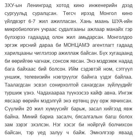
ЗХУ-ын Ленинград хотод кино инженерийн дээд
сургуульд суралцсан. Төгсч ирээд Монгол кино
үйлдвэрт 6-7 жил ажилласан. Хань маань ШУА-ийн
микробиологич учраас судалгааны ажлаар манайх гэр
бүлээрээ гадаадад олон жил амьдарсан. Монголдоо
эргэж ирсний дараа би МОНЦАМЭ агентлагт гадаад
харилцааны чиглэлээр ажиллаж байсан. Бүх хугацаанд
би өөрийгөө чагнаж, сонсож явсан. Энэ мэдрэмж надад
бага байхаас бий болсон. Ийм сэдэвтэй ном, сэтгүүл
уншиж, телевизийн нэвтрүүлэг байнга үздэг байлаа.
Таалагдсан эсвэл сонирхолтой санагдсан зүйлүүдийг
туршиж үзнэ. Чадахаараа түүнээсээ кайф авна. Ингэж
явсаар өөрийн мэдэлгүй энэ ертөнц рүү орж явчихсан.
Сүүлийн 20 жил хүмүүсийг барьж, засал хийгээд явж
байна. Миний бариа засалч, бясалгалын багш болох
зам зэрэг эхэлсэн. Нэг хэсэг би нойргүй болчихсон
байсан, тэр үед залуу ч байж. Эмнэлгээр яваад