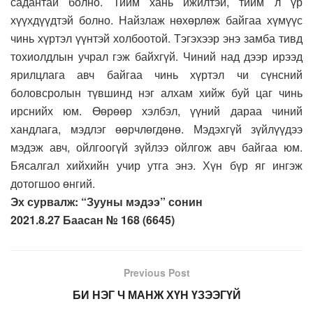
садантай болно. Тийм хань ижилтэй, тийм л үр
хүүхдүүдтэй болно. Найзлаж нөхөрлөж байгаа хүмүүс
чинь хүртэл үүнтэй холбоотой. Тэгэхээр энэ замба тивд
тохиолдлын учрал гэж байхгүй. Чиний над дээр ирээд
ярилцлага авч байгаа чинь хүртэл чи сүнсний
боловсролын түвшинд нэг алхам хийж буй цаг чинь
ирснийх юм. Өөрөөр хэлбэл, үүний дараа чиний
хандлага, мэдлэг өөрчлөгдөнө. Мэдэхгүй зүйлүүдээ
мэдэж авч, ойлгоогүй зүйлээ ойлгож авч байгаа юм.
Бясалгал хийхийн учир утга энэ. Хүн бүр яг ингэж
дотогшоо өнгий.
Эх сурвалж: “Зууны мэдээ” сонин
2021.8.27 Баасан № 168 (6645)
Previous Post
БИ НЭГ Ч МАНЖ ХҮН ҮЗЭЭГҮЙ