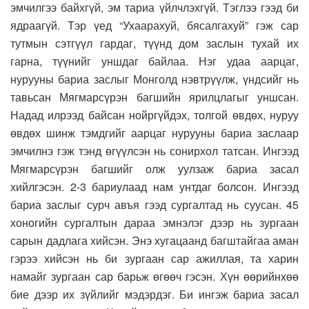
эмчилгээ байхгүй, эм тариа үйлчлэхгүй. Тэглээ гээд би
ядраагүй. Тэр үед “Ухаарахуй, бясалгахуй” гэж сар
тутмын сэтгүүл гардаг, түүнд дом заслын тухай их
гарна, түүнийг уншдаг байлаа. Нэг удаа аарцаг,
нурууны бариа заслыг Монголд нэвтрүүлж, үндсийг нь
тавьсан Мягмарсүрэн багшийн ярилцлагыг уншсан.
Надад илрээд байсан нойргүйдэх, толгой өвдөх, нуруу
өвдөх шинж тэмдгийг аарцаг нурууны бариа заслаар
эмчилнэ гэж тэнд өгүүлсэн нь сонирхол татсан. Ингээд
Мягмарсүрэн багшийг олж уулзаж бариа засал
хийлгэсэн. 2-3 бариулаад нам унтдаг болсон. Ингээд
бариа заслыг сурч авъя гээд сургалтад нь суусан. 45
хоногийн сургалтын дараа эмнэлэг дээр нь зургаан
сарын дадлага хийсэн. Энэ хугацаанд багштайгаа аман
гэрээ хийсэн нь би зургаан сар ажиллая, та харин
намайг зургаан сар барьж өгөөч гэсэн. Хүн өөрийнхөө
бие дээр их зүйлийг мэдэрдэг. Би ингэж бариа засал