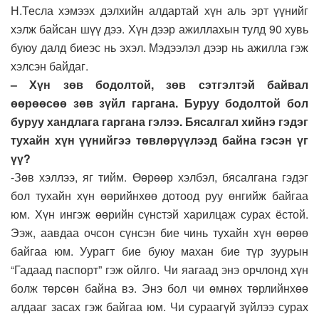
Н.Тесла хэмээх дэлхийн алдартай хүн аль эрт үүнийг
хэлж байсан шүү дээ. Хүн дээр ажиллахын тулд 90 хувь
буюу далд биеэс нь эхэл. Мэдээлэл дээр нь ажилла гэж
хэлсэн байдаг.
– Хүн зөв бодолтой, зөв сэтгэлтэй байвал
өөрөөсөө зөв зүйл гаргана. Буруу бодолтой бол
буруу хандлага гаргана гэлээ. Бясалгал хийнэ гэдэг
тухайн хүн үүнийгээ төвлөрүүлээд байна гэсэн үг
үү?
-Зөв хэллээ, яг тийм. Өөрөөр хэлбэл, бясалгана гэдэг
бол тухайн хүн өөрийнхөө дотоод руу өнгийж байгаа
юм. Хүн ингэж өөрийн сүнстэй харилцаж сурах ёстой.
Ээж, аавдаа очсон сүнсэн бие чинь тухайн хүн өөрөө
байгаа юм. Уурагт бие буюу махан бие түр зуурын
“Гадаад паспорт” гэж ойлго. Чи яагаад энэ орчлонд хүн
болж төрсөн байна вэ. Энэ бол чи өмнөх төрлийнхөө
алдааг засах гэж байгаа юм. Чи сураагүй зүйлээ сурах