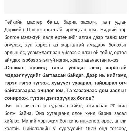
Рейкийн мастер багш, бариа засалч, галт удган
Доржийн Цэцэгжаргалтай ярилцсан юм. Бидний тэр
болгон мэдэхгүй далд ертөнцийг алган дээр тавих мэт
өгүүлэх, хүн хэрхэн аз жаргалтай амьдарч болохыг
ардын ёс, уламжлалт зан үйлээс эшлэн ой тойнд ортол
айлдах тэрбээр эгэлгүй нэгэн, ховор авьяастан ажээ.
-Сошиал орчинд таны уншдаг лекц хэрэгтэй
мэдээллүүдийг багтаасан байдаг. Дээр нь нийгэмд
гэрэл гэгээ түгээж, хүмүүст ухаарал, тайвшрал өгч
байгаагаараа онцлог юм. Та хэзээнээс дом заслыг
сонирхож, түгээн дэлгэрүүлэх болов?
-Би энэ чиглэлээр судалгаа хийж, ажиллаад 20 жил
болж байна. Энэ хугацаанд олон хүнд бариа засал
хийлээ. Миний мэргэжил бол кино инженер, орос, англи
хэлтэй. Нийслэлийн V сургуулийг 1979 онд төгсөөд