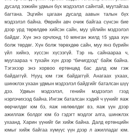
дусалд ээжийн удмын бүх мэдээлэл сайнтай, муутайгаа
багтана. Эцгийн цагаан дусалд аавын талын бүх
мэдээлэл байна. Өөрийн авч очиж байгаа сүнсэн бие
дээр урд төрөлдөө хийсэн сайн, муу үйлийн мэдээлэл
байдаг. Хүн энэ орчлонд 10 мянган жилд 15 удаа хүн
болж төрдөг. Хүн болж төрөхдөө сайн, муу янз бүрийн
үйл хийнэ, хүссэн хүсээгүй. Тэр нь сайнаараа ч,
муугаараа ч тухайн хүн дээр “бичигдээд” байж байна.
Тэгэхээр энэ хорвоо ертөнцөд бас далд юм гэж
байдаггүй. Нууц юм гэж байдаггүй. Анагаах ухаах,
шинжлэх ухаан удмын мэдээлэл байдгийг баталсан шүү
дээ. Удмын мэдээлэл, генийн мэдээлэл гээд
нэрлэчихээд байна. Ингэж баталсан хэдий ч үүнийг яаж
өөрчилдөг юм бэ, яаж нөлөөлдөг вэ, яаж үүн дээр
ажиллаж болдог юм бэ гэдэгт мэдлэг алга, шинжлэх
ухаанд. Харин үүнийг би хийж байна. Далд ертөнцийн
юмыг хийж байгаа хүмүүс үүн дээр л ажилладаг юм.