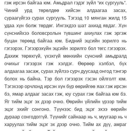
гэж ирсэн байгаа юм. Амьдрал гэдэг зүйл “их сургууль”.
Чиний урд төрөлдөө хийсэн алдаагаа засах,
сураагүйгээ сурах сургууль. Тэгээд 10 мянган жилд 15
удаа хүн болж төрдөг. Ингэхдээ шат ахиад явдаг. Хүн
сүнснийхээ боловсролын түвшинг ахиулах гэж эргэж
буцан төрөөд байгаа юм. Бидний эцсийн зорилго нь
гэгээрэх. Гэгээрэхүйн эцсийн зорилго бол төгс гэгээрэх.
Дахиж төрөхгүй, үхэхгүй мөнхийн сүнсний амьдралд
очихыг гэгээрэх гэж хэлдэг. Өөрөөр хэлбэл, бүх
алдаагаа засаж, сурах зүйлээ сурч дуусаад онгод тэнгэр
болох нь байна. Тэр бол гэгээрэх гэсэн ойлголт юм.
Тэгэхээр орчлонд ирсэн хүн бүр өөрийгөө яах гэж ирсэн
бэ, ямар алдааг засах гэж, юу сурах гэж байгаа юм бэ.
Яг тийм эцэг эх дээр очно. Өөрийн үйлийн үрээр тийм
эцэг эхийг сонгоно. Түүнээс бид эцэг эхээ өөрийн
дураар сонгодоггүй. Түүнийг сайнаар нь ч, муугаар нь ч
харуулах тийм эцэг эх дээр очно. Тийм ах дүү, амраг