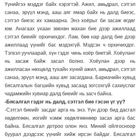
Үүнийгээ мэддэг байх хэрэгтэй. Ажил, амьдрал, сэтгэл
санаа, эрүүл мэнд, ааш аяг ямар байх нь далд биеэс,
сэтгэл биеэс их хамаарна. Энэ хоёрыг би засаж өгдөг
юм. Анагаах ухаан зөвхөн махан бие дээр ажиллаад
сэтгэл биеийг орхичихдог. Лам, бөө нар далд бие дээр
ажиллаад үүнийг бас мэдэхгүй. Мэдсэн ч орхичихдог.
Тэгвэл уучлаарай, хүн гэдэг чинь хоёр биетэй. Хоёуланг
нь засаж байж засал болно. Хоёулан дээр нь
ажилласан нөхцөлд тухайн хүний ажил, амьдрал, сэтгэл
санаа, эрүүл мэнд, ааш аяг засагдана. Бариачийн хувьд
бясалгалын багшийн хувьд засаад зогсохгүй сахиуслаг
чадамжийн хувиар далд биеийг нь засч байна.
-Бясалгал гэдэг нь далд, сэтгэл бие гэсэн үг үү?
-Сэтгэл биеийг засдаг арга нь энэ. Үүн дээр бид дасгал
хөдөлгөөн, иогийг нэмж хөдөлгөөнөөр засах арга бас
байна. Бясалгал дотроо олон янз. Миний ойлгосноор
буурал дээдсээс үүнийг хийж ирсэн байдаг. Бясалгал