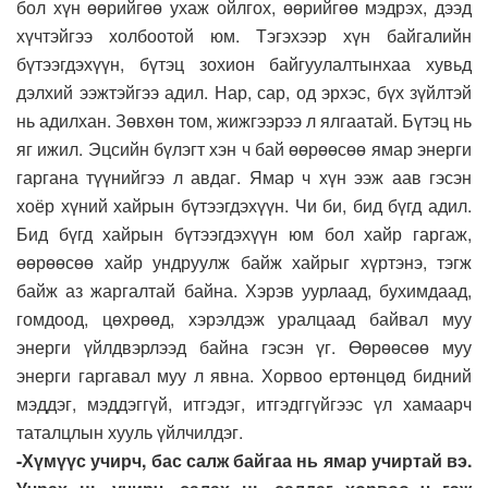
бол хүн өөрийгөө ухаж ойлгох, өөрийгөө мэдрэх, дээд
хүчтэйгээ холбоотой юм. Тэгэхээр хүн байгалийн
бүтээгдэхүүн, бүтэц зохион байгуулалтынхаа хувьд
дэлхий ээжтэйгээ адил. Нар, сар, од эрхэс, бүх зүйлтэй
нь адилхан. Зөвхөн том, жижгээрээ л ялгаатай. Бүтэц нь
яг ижил. Эцсийн бүлэгт хэн ч бай өөрөөсөө ямар энерги
гаргана түүнийгээ л авдаг. Ямар ч хүн ээж аав гэсэн
хоёр хүний хайрын бүтээгдэхүүн. Чи би, бид бүгд адил.
Бид бүгд хайрын бүтээгдэхүүн юм бол хайр гаргаж,
өөрөөсөө хайр ундруулж байж хайрыг хүртэнэ, тэгж
байж аз жаргалтай байна. Хэрэв уурлаад, бухимдаад,
гомдоод, цөхрөөд, хэрэлдэж уралцаад байвал муу
энерги үйлдвэрлээд байна гэсэн үг. Өөрөөсөө муу
энерги гаргавал муу л явна. Хорвоо ертөнцөд бидний
мэддэг, мэддэггүй, итгэдэг, итгэдггүйгээс үл хамаарч
таталцлын хууль үйлчилдэг.
-Хүмүүс учирч, бас салж байгаа нь ямар учиртай вэ.