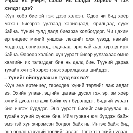
Учрах нь учирч, салах нь салдаг хорвоо ч гэж
хэлдэг дээ?
-Хүн хоёр биетэй гэж дээр хэлсэн. Одоо чи бид хоёр
махан биеэрээ уулзаад харилцаад, ярилцаад сууж
байна. Үүний тулд далд биеэрээ холбогддог. Чи цахим
ертөнцөөс миний уншсан лекцийг олж үзээд, намайг
мэдрээд, сонирхоод, судлаад, эрж хайгаад хүрээд ирж
байна. Өөрөөр хэлбэл, хүн уурагт биеэр уулзахаас өмнө
хамгийн их татагддаг бие нь далд бие. Түүний дараа
тухайн хүнтэй хэрхэн яаж харилцахаа шийддэг.
– Үүнийг ойлгуулахын тулд яах вэ?
-Хүн энэ ертөнцөд төрөхдөө хүний төрлийг яаж авдаг
вэ. Эхийн улаан, эцгийн цагаан дусал гэж эр, эм хоёр
хүний дусал нэгдэж байж хүн бүрэлддэг, бидний уурагт
бие ингэж бүрддэг. Энэ уурагт биеийг амирлуулах нь
тухайн хүний сүнсэн бие. Ийм гурван юм бүрдэж байж
эмэгтэй хүн жирэмсэн болдог байх нь. Ингэж байж бид
энэ орчлонд хүний төрлийг авдаг. Тэгэхээр эхийн улаан