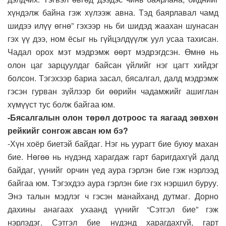
хүндэлж байна гэж хүлээж авна. Тэд баярлавал чамд
шидээ илүү өгнө” гэхээр нь би шидэд жаахан шунасан
гэх үү дээ, ном ёсыг нь гүйцэлдүүлж уул усаа тахисан.
Чадал орох мэт мэдрэмж өөрт мэдрэгдсэн. Өмнө нь
олон цаг зарцуулдаг байсан үйлийг нэг цагт хийдэг
болсон. Тэгэхээр бариа засал, бясалгал, далд мэдрэмж
гэсэн гурван зүйлээр би өөрийн чадамжийг ашиглан
хүмүүст тус болж байгаа юм.
-Бясалгалын олон төрөл дотроос та яагаад зөвхөн
рейкийг сонгож авсан юм бэ?
-Хүн хоёр биетэй байдаг. Нэг нь уурагт бие буюу махан
бие. Нөгөө нь нүдэнд харагдаж гарт баригдахгүй далд
байдаг, үүнийг орчин үед аура гэрлэн бие гэж нэрлээд
байгаа юм. Тэгэхдээ аура гэрлэн бие гэх нэршил буруу.
Энэ талын мэдлэг ч гэсэн манайханд дутмаг. Дорно
дахины анагаах ухаанд үүнийг “Сэтгэл бие” гэж
нэрлэдэг. Сэтгэл бие нүдэнд харагдахгүй, гарт