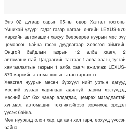
Энэ 02 дугаар сарын 05-ны өдөр Хатгал тосгоны
“Ашихай үзүүр” гэдэг газар цагаан өнгийн LEXUS-570
маркийн автомашин хажуу бөөрөөрөө нуурын мөс рүү
цөмөрсөн байна гэсэн дуудлагаар Хөвсгөл аймгийн
Онцгой байдлын газрын 12 алба хаагч, 2
автомашинтай, Цагдаагийн тасгаас 1 алба хаагч, тусгай
хамгаалалтын газрын 1 алба хаагч ажиллаж LEXUS-
570 маркийн автомашиныг татан гаргажээ.
Хөвсгөл нуурын мөсөн бүрхүүл нийт уртын дагууд
мөсний зузаан харилцан адилгүй, зарим хэсгүүдэд
мөсний бат бэх чанар алдагдах, цөмрөх магадлалтай
хүн,мал, автомашин техниктэйгээр зорчиход эрсдэл
үүсэж байна.
Мөн нууранд олон хар, цагаан хил гарч, өрхүүд үүссэн
байна.