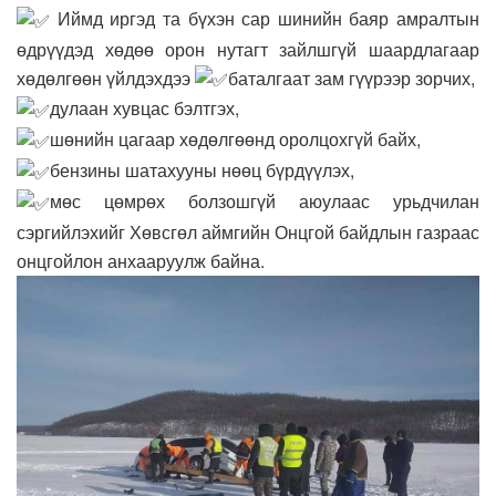
Иймд иргэд та бүхэн сар шинийн баяр амралтын
өдрүүдэд хөдөө орон нутагт зайлшгүй шаардлагаар
хөдөлгөөн үйлдэхдээ
баталгаат зам гүүрээр зорчих,
дулаан хувцас бэлтгэх,
шөнийн цагаар хөдөлгөөнд оролцохгүй байх,
бензины шатахууны нөөц бүрдүүлэх,
мөс цөмрөх болзошгүй аюулаас урьдчилан
сэргийлэхийг Хөвсгөл аймгийн Онцгой байдлын газраас
онцгойлон анхааруулж байна.