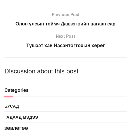
Previous Post
Олон улсын тоймч Дашзэгвийн цагаан сар
Next Post
Түшээт хан Насантогтохын хөрөг
Discussion about this post
Categories
БУСАД
ГАДААД МЭДЭЭ
ЗӨВЛӨГӨӨ