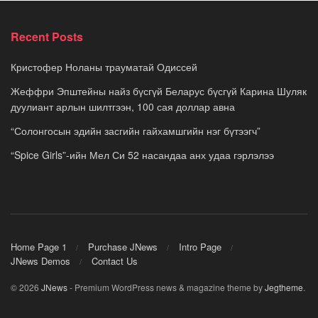
Recent Posts
Кристофер Ноланы трауматай Одиссей
Жеффри Эпштейны найз бүсгүй Беларус бүсгүй Карина Шуляк
дуулиант арлын шилтгээн, 100 сая доллар авна
“Солонгосын эдийн засгийн гайхамшгийн нэг бүтээгч”
“Spice Girls”-ийн Мел Си 52 насандаа анх удаа гэрлэлээ
Home Page 1
Purchase JNews
Intro Page
JNews Demos
Contact Us
© 2026
JNews
- Premium WordPress news & magazine theme by
Jegtheme
.