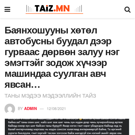
Баянхошууны хөтөл
автобусны буудал дээр
гурваас дөрвөн залуу нэг
эмэгтэйг зодож хүчээр
машиндаа суулган авч
явсан…
ТАНЫ МЭДЭЭ МЭДЭЭЛЛИЙН ТАЙЗ
BY
ADMIN
12/08/2021