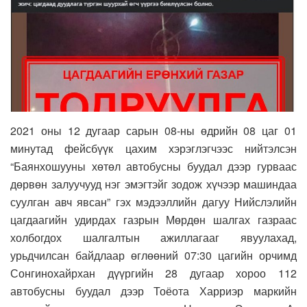
2021 оны 12 дугаар сарын 08-ны өдрийн 08 цаг 01
минутад фейсбүүк цахим хэрэглэгчээс нийтэлсэн
“Баянхошууны хөтөл автобусны буудал дээр гурваас
дөрвөн залуучууд нэг эмэгтэйг зодож хүчээр машиндаа
суулган авч явсан” гэх мэдээллийн дагуу Нийслэлийн
цагдаагийн удирдах газрын Мөрдөн шалгах газраас
холбогдох шалгалтын ажиллагааг явуулахад,
урьдчилсан байдлаар өглөөний 07:30 цагийн орчимд
Сонгинохайрхан дүүргийн 28 дугаар хороо 112
автобусны буудал дээр Тоёота Харриэр маркийн