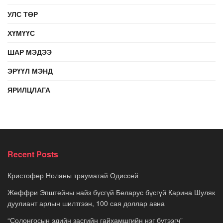
УЛС ТӨР
ХҮМҮҮС
ШАР МЭДЭЭ
ЭРҮҮЛ МЭНД
ЯРИЛЦЛАГА
Recent Posts
Кристофер Ноланы трауматай Одиссей
Жеффри Эпштейны найз бүсгүй Беларус бүсгүй Карина Шуляк
дуулиант арлын шилтгээн, 100 сая доллар авна
“Солонгосын эдийн засгийн гайхамшгийн нэг бүтээгч”