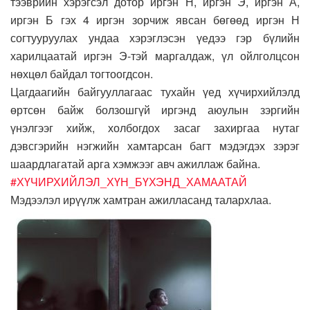
тээврийн хэрэгсэл дотор иргэн Н, иргэн Э, иргэн А,
иргэн Б гэх 4 иргэн зорчиж явсан бөгөөд иргэн Н
согтууруулах ундаа хэрэглэсэн үедээ гэр бүлийн
харилцаатай иргэн Э-тэй маргалдаж, үл ойлголцсон
нөхцөл байдал тогтоогдсон.
Цагдаагийн байгууллагаас тухайн үед хүчирхийлэлд
өртсөн байж болзошгүй иргэнд аюулын зэргийн
үнэлгээг хийж, холбогдох засаг захиргаа нутаг
дэвсгэрийн нэгжийн хамтарсан багт мэдэгдэх зэрэг
шаардлагатай арга хэмжээг авч ажиллаж байна.
#ХҮЧИРХИЙЛЭЛ_ХҮН_БҮХЭНД_ХАМААТАЙ
Мэдээлэл ирүүлж хамтран ажилласанд талархлаа.