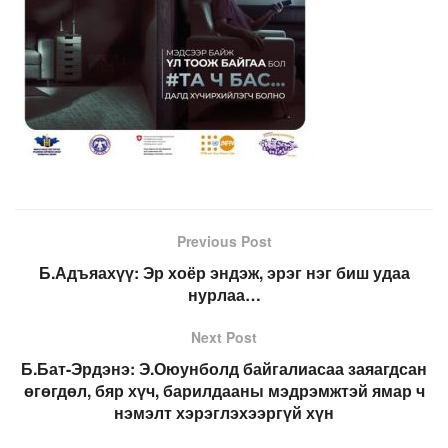
Previous Post
Б.Адъяахүү: Эр хоёр эндэж, эрэг нэг биш удаа
нурлаа…
Next Post
Б.Бат-Эрдэнэ: Э.Оюунболд байгалиасаа заяагдсан
өгөгдөл, бяр хүч, барилдааны мэдрэмжтэй ямар ч
нэмэлт хэрэглэхээргүй хүн