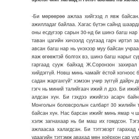
-Би мөрөөрөө ажлаа хийгээд л явж байсан.
ажилладаг байлаа. Хагас бүтэн сайнд шаард
оны есдүгээр сарын 30-нд би шинэ багш нар
таван цагийн хичээлд суугаад гарч иртэл з
авсан багш нар нь үнэхээр муу байсан учра
яаж өгөөжтэй болгох вэ, шинэ багш нарыг су
гаргаад сууж байхад Ж.Соронзон захирал
хийдэггүй. Новш минь чамайг ёстой хогноос 
садан жаргахгүй” хэмээн учир зүггүй дайрч
гэгч нь миний талийгаач ижий л дээ. Би ижи
алдсан хүн. Би гэхдээ ижийгээ асарч байн
Монголын боловсролын салбарт 30 жилийн ту
байсан хүн. Нас барсан ижийг минь ямар ч 
хэлж загнахаар нь би маш их гомдсон. Тэгэ
ажлаасаа халагдсан. Би тэтгэвэрт гарахад
удаагийн тэтгэмж авахад мөн хоёрхон сар ү