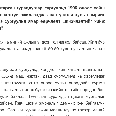
тарсан гуравдугаар сургуульд 1996 оноос хойш
асралтгүй ажиллахдаа асар үнэтэй хувь нэмрийг
нэ сургуульд ямар өөрчлөлт шинэчлэлтийг хийж
ч?
ах нь миний ажлын үндсэн гол чиглэл байсан. Жил бүр
судалгаа авахад тэдний 80-89 хувь сургалтын чанар
авдугаар сургуульд хөндлөнгийн хяналт шалгалтын
 ОХУ-д маш нэртэй, дээд сургуулиуд нь хэрэглэдэг
г нэвтрүүлж, 2013 оноос эхлэн өнөөдрийг хүртэл
н шалгалтыг авах бүх хичээлийн тестийг өөрсдөө бие
уулж байлаа. Түүнчлэн сурагчдын цахим журналыг
ийсэн. Гэвч цахим журналыг дэмжих хүн байгаагүй
доо. Өөр нэг чухал ажил маань юу вэ гэхээр манай