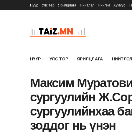
Нүүр
Улс төр
Ярилцлага
Нийтлэл
Нийгэм
Хүмүүс
Г
НҮҮР
УЛС ТӨР
ЯРИЛЦЛАГА
НИЙТЛЭ
Максим Муратови
сургуулийн Ж.Со
сургуулийнхаа б
зоддог нь үнэн