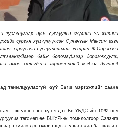
 гуравдугаар дунд сургуульд сүүлийн 30 жилийн
хдийг сурган хүмүүжүүлсэн Суяанзын Максим гэгч
алаа зориулсан сургуулийнхаа захирал Ж.Соронзон
лтгаангүйгээр байж боломгүйгээр доромжлуулж,
рын өмнө халагдсан харамсалтай мэдээг дуулаад
ад танилцуулахгүй юу? Багш мэргэжлийг хаана
тад, ээж минь орос хүн л дээ. Би УБДС-ийг 1983 онд
 Сургуулиа төгсмөгцөө БШУЯ-ны томилолтоор Сэлэнгэ
агшаар томилогдон очиж тэндээ гурван жил багшилсан.