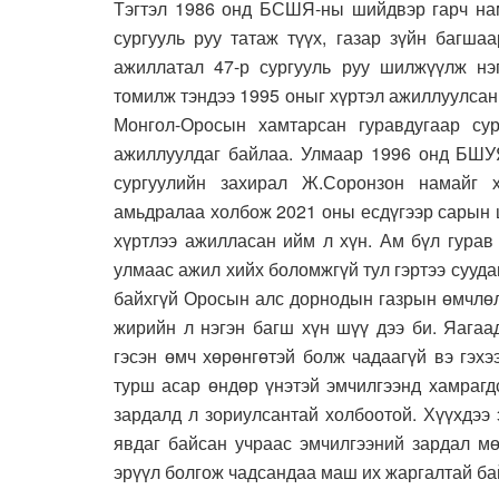
Тэгтэл 1986 онд БСШЯ-ны шийдвэр гарч на
сургууль руу татаж түүх, газар зүйн багша
ажиллатал 47-р сургууль руу шилжүүлж нэг
томилж тэндээ 1995 оныг хүртэл ажиллуулсан
Монгол-Оросын хамтарсан гуравдугаар су
ажиллуулдаг байлаа. Улмаар 1996 онд БШУ
сургуулийн захирал Ж.Соронзон намайг х
амьдралаа холбож 2021 оны есдүгээр сарын 
хүртлээ ажилласан ийм л хүн. Ам бүл гурав
улмаас ажил хийх боломжгүй тул гэртээ суудаг
байхгүй Оросын алс дорнодын газрын өмчлөл
жирийн л нэгэн багш хүн шүү дээ би. Яагаа
гэсэн өмч хөрөнгөтэй болж чадаагүй вэ гэх
турш асар өндөр үнэтэй эмчилгээнд хамрагд
зардалд л зориулсантай холбоотой. Хүүхдээ
явдаг байсан учраас эмчилгээний зардал мө
эрүүл болгож чадсандаа маш их жаргалтай бай