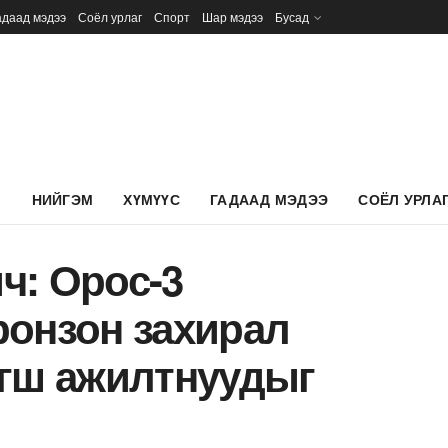
адаад мэдээ
Соёл урлаг
Спорт
Шар мэдээ
Бусад
Л
НИЙГЭМ
ХҮМҮҮС
ГАДААД МЭДЭЭ
СОЁЛ УРЛА
ч: Орос-3
ронзон захирал
агш ажилтнуудыг