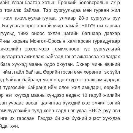
майг Улаанбаатар хотын Ерөнхий боловсролын 77-р
ар томилж байлаа. Тэр сургуульдаа мөн гурван жил
 жил ажиллуулангуутаа, улмаар 23-р сургууль руу
. Би унаган орос хэлтэй учир намайг БШУЯ-ны харьяа
ргуульд 1992 оноос эхлэн цагийн багшаар давхар
Я-ны харьяа Монгол-Оросын хамтарсан гуравдугаар
ичээлийн эрхлэгчээр томилсноор тус сургуультай
шувтартал ажиллаж байгаад гэнэт ажлаасаа халагдах
 бага хүүхэд маань одоо оюутан. Эхнэр минь өвчний
 ийм л айл байгаа. Өөрийн гэсэн өмч хөрөнгө гэх зүйл
д байдаг байранд маш өндөр түрээс төлж амьдардаг
д түрээсийн байранд ийм олон жил амьдарч, өөрийн
ээр нэг хүүхэд маань хүндээр өвдөж 10 гаруй жилийн
сан учраас авсан цалингаа хүүхдийнхээ эмчилгээний
 эмчлүүлэхийн тулд хоёр сард нэг удаа БНСУ руу авч
нгө их гарсаан. Гэхдээ би энэ бүхний эцэст хүүхдээ
даг хүн.