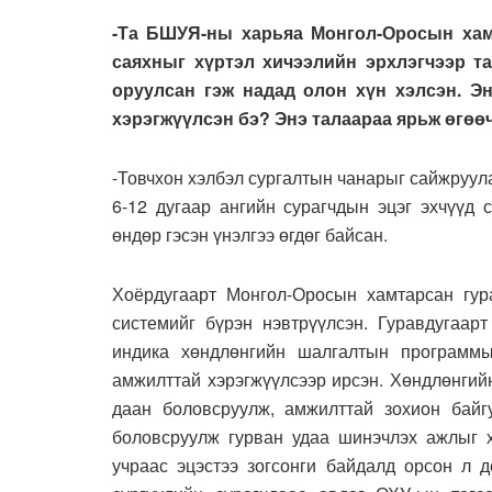
-Та БШУЯ-ны харьяа Монгол-Оросын хам
саяхныг хүртэл хичээлийн эрхлэгчээр т
оруулсан гэж надад олон хүн хэлсэн. Э
хэрэгжүүлсэн бэ? Энэ талаараа ярьж өгөө
-Товчхон хэлбэл сургалтын чанарыг сайжруул
6-12 дугаар ангийн сурагчдын эцэг эхчүүд 
өндөр гэсэн үнэлгээ өгдөг байсан.
Хоёрдугаарт Монгол-Оросын хамтарсан гур
системийг бүрэн нэвтрүүлсэн. Гуравдугаарт
индика хөндлөнгийн шалгалтын программы
амжилттай хэрэгжүүлсээр ирсэн. Хөндлөнгий
даан боловсруулж, амжилттай зохион байг
боловсруулж гурван удаа шинэчлэх ажлыг х
учраас эцэстээ зогсонги байдалд орсон л 