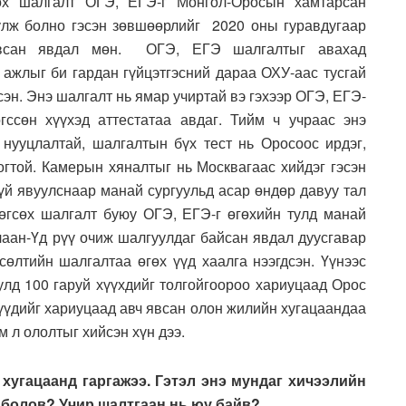
сөх шалгалт ОГЭ, ЕГЭ-г Монгол-Оросын хамтарсан
улж болно гэсэн зөвшөөрлийг 2020 оны гуравдугаар
 авсан явдал мөн. ОГЭ, ЕГЭ шалгалтыг авахад
 ажлыг би гардан гүйцэтгэсний дараа ОХУ-аас тусгай
эн. Энэ шалгалт нь ямар учиртай вэ гэхээр ОГЭ, ЕГЭ-
гссөн хүүхэд аттестатаа авдаг. Тийм ч учраас энэ
нууцлалтай, шалгалтын бүх тест нь Оросоос ирдэг,
гтой. Камерын хяналтыг нь Москвагаас хийдэг гэсэн
гүй явуулснаар манай сургуульд асар өндөр давуу тал
төгсөх шалгалт буюу ОГЭ, ЕГЭ-г өгөхийн тулд манай
лаан-Үд рүү очиж шалгуулдаг байсан явдал дуусгавар
сөлтийн шалгалтаа өгөх үүд хаалга нээгдсэн. Үүнээс
улд 100 гаруй хүүхдийг толгойгоороо хариуцаад Орос
дүүдийг хариуцаад авч явсан олон жилийн хугацаандаа
м л ололтыг хийсэн хүн дээ.
хугацаанд гаргажээ. Гэтэл энэ мундаг хичээлийн
х болов? Учир шалтгаан нь юу байв?