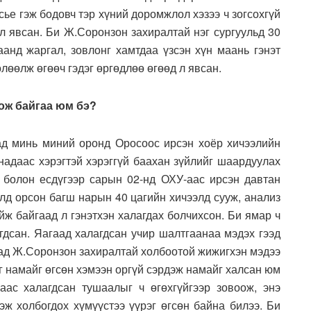
эсье гэж бодовч тэр хүний доромжлол хэзээ ч зогсохгүй
л явсан. Би Ж.Соронзон захиралтай нэг сургуульд 30
анд жаргал, зовлонг хамтдаа үзсэн хүн маань гэнэт
лөөлж өгөөч гэдэг өргөдлөө өгөөд л явсан.
оож байгаа юм бэ?
ад минь миний оронд Оросоос ирсэн хоёр хичээлийн
 надаас хэрэгтэй хэрэггүй баахан зүйлийг шаардуулах
 болон есдүгээр сарын 02-нд ОХУ-аас ирсэн давтан
д орсон багш нарын 40 цагийн хичээлд сууж, анализ
йж байгаад л гэнэтхэн халагдах болчихсон. Би ямар ч
агдсан. Яагаад халагдсан учир шалтгаанаа мэдэх гээд
йтад Ж.Соронзон захиралтай холбоотой жижигхэн мэдээ
г намайг өгсөн хэмээн оргүй сэрдэж намайг халсан юм
ас халагдсан тушаалыг ч өгөхгүйгээр зовоож, энэ
эж холбогдох хүмүүстээ үүрэг өгсөн байна билээ. Би