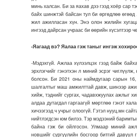
минь халсан. Би за яахав дээ гээд хоёр сар т
байх шинжтэй байсан тул би өргөдлөө өгөөд 
жил ажилласан хүн. Энэ олон жилийн хугаца
ингээд дайрсан учраас би өөрийн хүсэлтээр чө
-Яагаад вэ? Яалаа гэж таныг ингэж хохир
-Мэдэхгүй. Ажлаа хүлээлцэх гээд байж байх
эрхлэгчийг гэнэтхэн л миний эсрэг чиглүүлж,
болсон. Би 2021 оны наймдугаар сарын 16,
шалгалтыг маш амжилттай давж, шинээр ажил
хийж, тэднийг сургах, чадавхжуулах ажлыг хи
алдаа дутагдал гаргаагүй мөртлөө гэнэт хал
хичээгээд ч учрыг олоогүй. Гэтэл нууц.мн са
нийтлэгдсэн юм билээ. Тэр мэдээний баримты
байна гэж би ойлгосон. Улмаар миний ажла
новшийг сургуулийн босгоор битгий давуул г