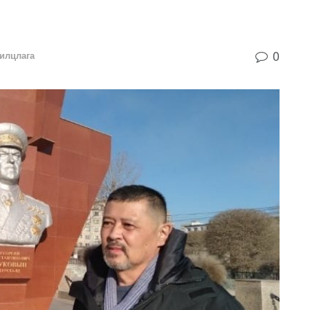
0
илцлага