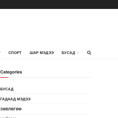
Г
СПОРТ
ШАР МЭДЭЭ
БУСАД
Categories
БУСАД
ГАДААД МЭДЭЭ
ЗӨВЛӨГӨӨ