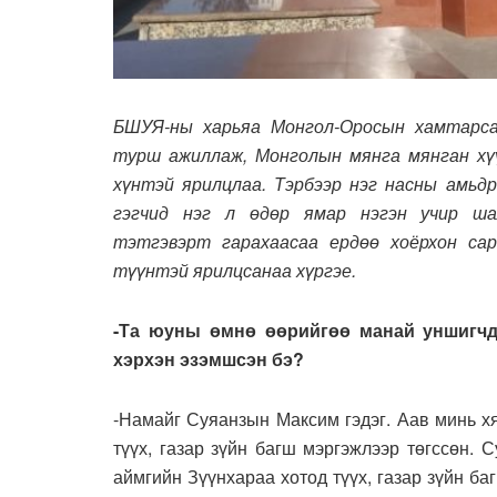
БШУЯ-ны харьяа Монгол-Оросын хамтарсан
турш ажиллаж, Монголын мянга мянган хүү
хүнтэй ярилцлаа. Тэрбээр нэг насны амьдр
гэгчид нэг л өдөр ямар нэгэн учир ша
тэтгэвэрт гарахаасаа ердөө хоёрхон са
түүнтэй ярилцсанаа хүргэе.
-Та юуны өмнө өөрийгөө манай уншигчд
хэрхэн эзэмшсэн бэ?
-Намайг Суяанзын Максим гэдэг. Аав минь хя
түүх, газар зүйн багш мэргэжлээр төгссөн.
аймгийн Зүүнхараа хотод түүх, газар зүйн б