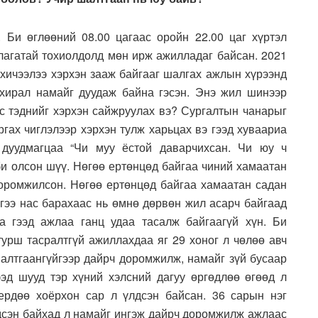
 Би өглөөний 08.00 цагаас оройн 22.00 цаг хүртэл
лагатай тохиолдолд мөн ирж ажилладаг байсан. 2021
 хичээлээ хэрхэн зааж байгааг шалгах ажлын хүрээнд
ахирал намайг дуудаж байна гэсэн. Энэ жил шинээр
ас тэднийг хэрхэн сайжруулах вэ? Сургалтын чанарыг
ргах чиглэлээр хэрхэн тулж харьцах вэ гээд хуваариа
 дуудмагцаа “Чи муу ёстой даварчихсан. Чи юу ч
би олсон шүү. Нөгөө ертөнцөд байгаа чиний хамаатан
 доромжилсон. Нөгөө ертөнцөд байгаа хамаатан садан
йгээ нас барахаас нь өмнө дөрвөн жил асарч байгаад
а гээд ажлаа ганц удаа тасалж байгаагүй хүн. Би
рш тасралтгүй ажиллахдаа яг 29 хоног л чөлөө авч
шалтгаангүйгээр дайрч доромжилж, намайг зүй бусаар
эд шууд тэр хүний хэлсний дагуу өргөдлөө өгөөд л
 ердөө хоёрхон сар л үлдсэн байсан. 36 сарын нэг
лдсэн байхад л намайг ингэж дайрч доромжилж ажлаас