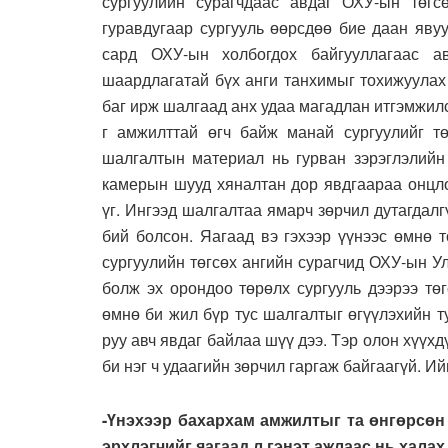
сургуулийн сурагчдаас авдаг ОХУ-ын төг
гуравдугаар сургууль өөрсдөө бие даан яву
сард ОХУ-ын холбогдох байгууллагаас
шаардлагатай бүх анги танхимыг тохижуулах
баг ирж шалгаад анх удаа магадлан итгэмжилс
г амжилттай өгч байж манай сургуулийг тө
шалгалтын материал нь гурван зэрэглэлийн 
камерын шууд хяналтан дор явдгаараа онцло
үг. Ингээд шалгалтаа ямарч зөрчил дутагдал
бий болсон. Яагаад вэ гэхээр үүнээс өмнө 
сургуулийн төгсөх ангийн сурагчид ОХУ-ын У
болж эх орондоо төрөлх сургууль дээрээ төг
өмнө би жил бүр тус шалгалтыг өгүүлэхийн т
руу авч явдаг байлаа шүү дээ. Тэр олон хүүх
би нэг ч удаагийн зөрчил гаргаж байгаагүй. Ий
-Үнэхээр бахархам амжилтыг та өнгөрсөн 
эрхлэгчийг яагаад л гэнэт ажлаас нь хала