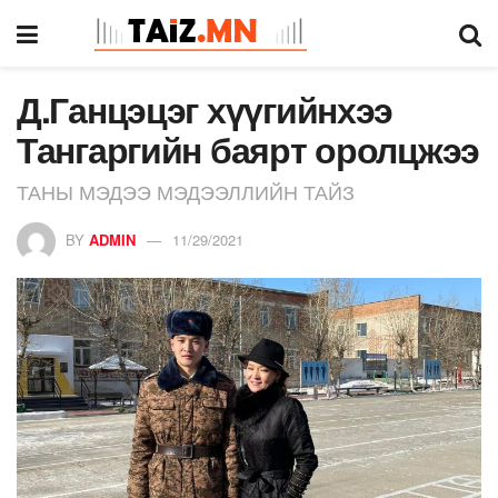
Д.Ганцэцэг хүүгийнхээ
Тангаргийн баярт оролцжээ
ТАНЫ МЭДЭЭ МЭДЭЭЛЛИЙН ТАЙЗ
BY
ADMIN
11/29/2021