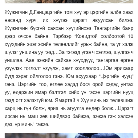
Жүжигчин Д.Ганцэцэгийн том хүү эр цэргийн алба хаах
насанд хүрч, их хүүгээ цэрэгт явуулсан билээ.
Жүжигчин бүсгүй саяхан хүүгийнхээ Тангаргийн баяр
дээр очсон байна. Тэрбээр “Ковидтой холбоотой 10
хүүхдийн эцэг эхийн төлөөллийг урьж байна, та үг хэлж
шүлэг уншина уу гээд…За тэгээд үгээ ч хэллээ, шүлгээ ч
уншлаа. Аав ээжийн сайхан хүүхдүүд тангаргаа өргөн
үзүүлэх тоглолт үзүүлж, хамт хооллолоо…Юм ярихаар
бүгд зэрэг ойлголоо гэнэ. Юм асуухаар “Цэргийн нууц”
гэнэ. Цэргийн тоо, өглөө хэдэд босч орой хэдэд унтах
уу, өдөржин ямар бэлтгэл хийх үү гэсэн цэргийн нууц
гээд огт хэлэхгүй юм. Ямартай ч Хүү минь их төлөвшиж
харц нь гүн болж, яриа нь агуулга өндөр болж…Цэрэгт
ирсэн нь маш зөв шийдвэр байжээ, ээжээ гэж хэлсэн
дээ, үр минь” гэжээ.