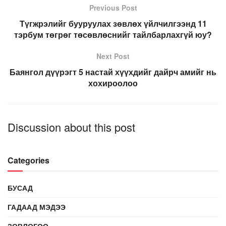
Previous Post
Түгжрэлийг бууруулах зөвлөх үйлчилгээнд 11
тэрбум төгрөг төсөвлөснийг тайлбарлахгүй юу?
Next Post
Баянгол дүүрэгт 5 настай хүүхдийг дайрч амийг нь
хохироолоо
Discussion about this post
Categories
БУСАД
ГАДААД МЭДЭЭ