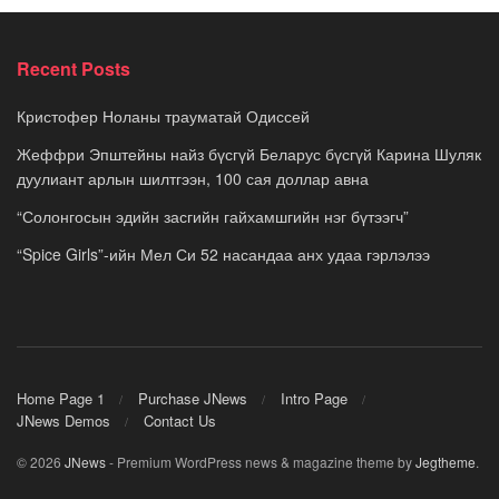
Recent Posts
Кристофер Ноланы трауматай Одиссей
Жеффри Эпштейны найз бүсгүй Беларус бүсгүй Карина Шуляк
дуулиант арлын шилтгээн, 100 сая доллар авна
“Солонгосын эдийн засгийн гайхамшгийн нэг бүтээгч”
“Spice Girls”-ийн Мел Си 52 насандаа анх удаа гэрлэлээ
Home Page 1
Purchase JNews
Intro Page
JNews Demos
Contact Us
© 2026
JNews
- Premium WordPress news & magazine theme by
Jegtheme
.