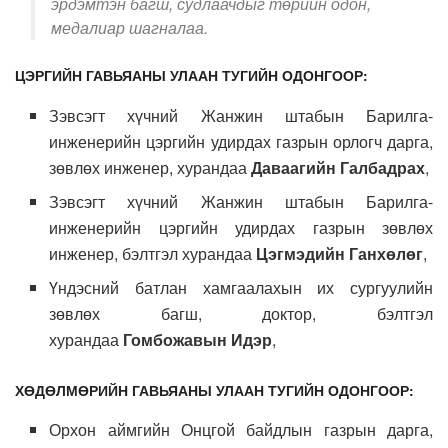
эрдэмтэн багш, судлаачдыг төрийн одон,
медалиар шагналаа.
ЦЭРГИЙН ГАВЬЯАНЫ УЛААН ТУГИЙН ОДОНГООР:
Зэвсэгт хүчний Жанжин штабын Барилга-
инженерийн цэргийн удирдах газрын орлогч дарга,
зөвлөх инженер, хурандаа
Даваагийн Галбадрах
,
Зэвсэгт хүчний Жанжин штабын Барилга-
инженерийн цэргийн удирдах газрын зөвлөх
инженер, бэлтгэл хурандаа
Цэгмэдийн Ганхөлөг
,
Үндэсний батлан хамгаалахын их сургуулийн
зөвлөх багш, доктор, бэлтгэл
хурандаа
Гомбожавын Идэр
,
ХӨДӨЛМӨРИЙН ГАВЬЯАНЫ УЛААН ТУГИЙН ОДОНГООР:
Орхон аймгийн Онцгой байдлын газрын дарга,