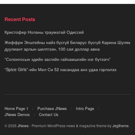
Recent Posts
Кристофер Ноланы трауматай Одиссей
Жеффри Эпштейны найз бүсгүй Беларус бүсгүй Карина Шуляк
дуулиант арлын шилтгээн, 100 сая доллар авна
“Солонгосын эдийн засгийн гайхамшгийн нэг бүтээгч”
“Spice Girls”-ийн Мел Си 52 насандаа анх удаа гэрлэлээ
Home Page 1
Purchase JNews
Intro Page
JNews Demos
Contact Us
© 2026
JNews
- Premium WordPress news & magazine theme by
Jegtheme
.