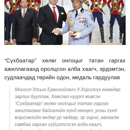
“Сүхбаатар” хөлөг онгоцыг татан гаргах
ажиллагаанд оролцсон алба хаагч, эрдэмтэн,
судлаачдад төрийн одон, медаль гардуулав
Монгол Улсын Ерөнхийлөгч У.Хүрэлсүх өнөөдөр
зарлиг буулгаж, Хөвсгөл нуурт живсэн
“Сүхбаатар” хөлөг онгоцыг татан гаргах
ажиллагааг байгалийн хүнд нөхцөл, усны гүнд
мэргэжлийн өндөр ур чадвар, эр зориг, авхаалж
самбаа гарган гүйцэтгэсэн алба хаагч,