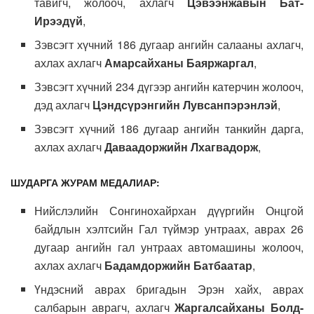
тавигч, жолооч, ахлагч
Цэвээнжавын Бат-
Ирээдүй
,
Зэвсэгт хүчний 186 дугаар ангийн салааны ахлагч,
ахлах ахлагч
Амарсайханы Баяржаргал
,
Зэвсэгт хүчний 234 дүгээр ангийн катерчин жолооч,
дэд ахлагч
Цэндсүрэнгийн Лувсанпэрэнлэй
,
Зэвсэгт хүчний 186 дугаар ангийн танкийн дарга,
ахлах ахлагч
Даваадоржийн Лхагвадорж
,
ШУДАРГА ЖУРАМ МЕДАЛИАР:
Нийслэлийн Сонгинохайрхан дүүргийн Онцгой
байдлын хэлтсийн Гал түймэр унтраах, аврах 26
дугаар ангийн гал унтраах автомашины жолооч,
ахлах ахлагч
Бадамдоржийн Батбаатар
,
Үндэсний аврах бригадын Эрэн хайх, аврах
салбарын аврагч, ахлагч
Жаргалсайханы Болд-