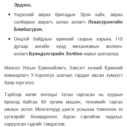
Эрдэнэ
,
Үндэсний аврах бригадын Эрэн хайх, аврах
салбарын аврагч, ахлах ахлагч
Лхаасүрэнгийн
Бямбасүрэн
,
Онцгой байдлын ерөнхий газрын харьяа 115
дугаар ангийн хүнд механизмын жолооч,
ахлагч
Буяндэлгэрийн Золбоо
нарыг шагналаа.
Монгол Улсын Ерөнхийлөгч, Зэвсэгт хүчний Ерөнхий
командлагч У.Хүрэлсүх шагнал гардан авсан хүмүүст
баяр хүргэлээ.
Тэрбээр хөлөг онгоцыг татан гаргасан нь нуурын
ёроолд байгаа 60 орчим машин, техникийг гаргах
ажлын эхлэл. Монголчууд цэнгэг усныхаа томоохон эх
үүсвэрийг бохирдохоос бүрэн сэргийлж чадахыг
харуулсан гэдгийг тэмдэглэв.