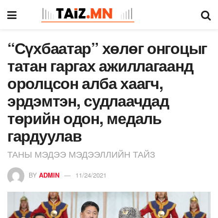
“Сүхбаатар” хөлөг онгоцыг
татан гаргах ажиллагаанд
оролцсон алба хаагч,
эрдэмтэн, судлаачдад
төрийн одон, медаль
гардуулав
ТАНЫ МЭДЭЭ МЭДЭЭЛЛИЙН ТАЙЗ
BY
ADMIN
11/24/2021