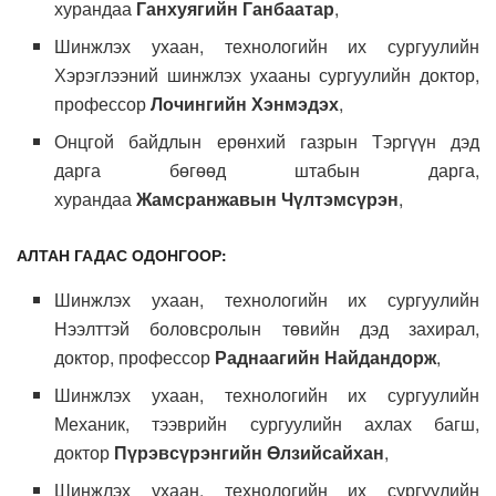
хурандаа
Ганхуягийн Ганбаатар
,
Шинжлэх ухаан, технологийн их сургуулийн
Хэрэглээний шинжлэх ухааны сургуулийн доктор,
профессор
Лочингийн Хэнмэдэх
,
Онцгой байдлын ерөнхий газрын Тэргүүн дэд
дарга бөгөөд штабын дарга,
хурандаа
Жамсранжавын Чүлтэмсүрэн
,
АЛТАН ГАДАС ОДОНГООР:
Шинжлэх ухаан, технологийн их сургуулийн
Нээлттэй боловсролын төвийн дэд захирал,
доктор, профессор
Раднаагийн Найдандорж
,
Шинжлэх ухаан, технологийн их сургуулийн
Механик, тээврийн сургуулийн ахлах багш,
доктор
Пүрэвсүрэнгийн Өлзийсайхан
,
Шинжлэх ухаан, технологийн их сургуулийн