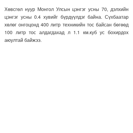
Хөвсгөл нуур Монгол Улсын цэнгэг усны 70, дэлхийн
цэнгэг усны 0.4 хувийг бүрдүүлдэг байна. Сүхбаатар
хөлөг онгоцонд 400 литр техникийн тос байсан бөгөөд
100 литр тос алдагдахад л 1.1 км.куб ус бохирдох
аюултай байжээ.