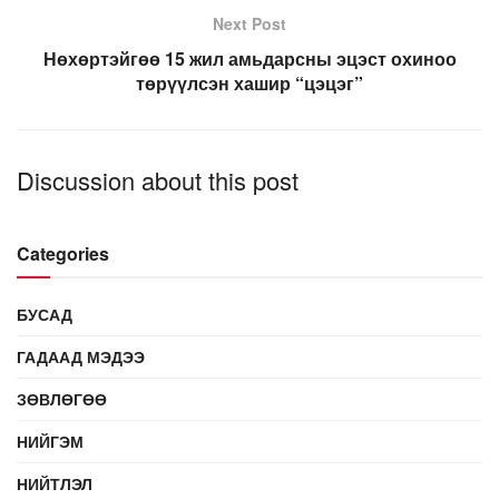
Next Post
Нөхөртэйгөө 15 жил амьдарсны эцэст охиноо
төрүүлсэн хашир “цэцэг”
Discussion about this post
Categories
БУСАД
ГАДААД МЭДЭЭ
ЗӨВЛӨГӨӨ
НИЙГЭМ
НИЙТЛЭЛ