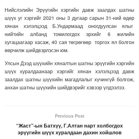
Нийслэлийн Эрүүгийн хэргийн давж заалдах шатны
шүүх уг хэргийг 2021 оны 3 дугаар сарын 31-ний өдөр
хянан хэлэлцээд Б.Ундармаад оногдуулсан ялыг
нийтийн албанд томилогдох эрхийг 6 жилийн
хугацаагаар хасаж, 40 сая төгрөгөөр торгох ял болгон
өөрчилж шийдвэрлэсэн юм.
Улсын Дээд шүүхийн хяналтын шатны эрүүгийн хэргийн
шүүх хуралдаанаар хэргийг хянан хэлэлцээд давж
заалдах шатны шүүхийн магадлалыг хүчингүй болгож,
анхан шатны шүүхийн шийдвэрийг хэвээр үлдээлээ.
Previous Post
“Жаст”-ын Батхүү, Г.Алтан нарт холбогдох
эрүүгийн шүүх хуралдаан дахин хойшлов