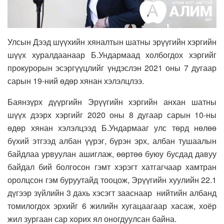
Улсын Дээд шүүхийн хяналтын шатны эрүүгийн хэргийн
шүүх хуралдаанаар Б.Ундармаад холбогдох хэргийг
прокурорын эсэргүүцлийг үндэслэн 2021 оны 7 дугаар
сарын 19-ний өдөр хянан хэлэлцлээ.
Баянзүрх дүүргийн Эрүүгийн хэргийн анхан шатны
шүүх дээрх хэргийг 2020 оны 8 дугаар сарын 10-ны
өдөр хянан хэлэлцээд Б.Ундармааг улс төрд нөлөө
бүхий этгээд албан үүрэг, бүрэн эрх, албан тушаалын
байдлаа урвуулан ашиглаж, өөртөө буюу бусдад давуу
байдал бий болгосон гэмт хэрэгт хатгагчаар хамтран
оролцсон гэм буруутайд тооцож, Эрүүгийн хуулийн 22.1
дүгээр зүйлийн 3 дахь хэсэгт зааснаар нийтийн албанд
томилогдох эрхийг 6 жилийн хугацаагаар хасаж, хоёр
жил зургаан сар хорих ял оногдуулсан байна.