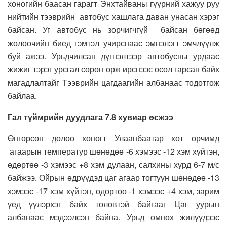
хоногийн баасан гарагт Энхтайваны гүүрний хажуу руу
нийтийн тээврийн автобус хашлага даван унасан хэрэг
байсан. Уг автобус нь зорчигчгүй байсан бөгөөд
жолоочийн биед гэмтэл учирснаас эмнэлэгт эмчлүүлж
буй ажээ. Урьдчилсан дүгнэлтээр автобусны урдаас
жижиг тэрэг урсгал сөрөн орж ирснээс осол гарсан байх
магадлалтайг Тээврийн цагдаагийн албанаас тодотгож
байлаа.
Гал түймрийн дуудлага 7.8 хувиар өсжээ
Өнгөрсөн долоо хоногт Улаанбаатар хот орчимд
агаарын температур шөнөдөө -6 хэмээс -12 хэм хүйтэн,
өдөртөө -3 хэмээс +8 хэм дулаан, салхины хурд 6-7 м/с
байжээ. Ойрын өдрүүдэд цаг агаар тогтуун шөнөдөө -13
хэмээс -17 хэм хүйтэн, өдөртөө -1 хэмээс +4 хэм, зарим
үед үүлэрхэг байх төлөвтэй байгааг Цаг уурын
албанаас мэдээлсэн байна. Урьд өмнөх жилүүдээс