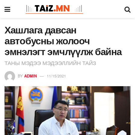
Хашлага давсан
автобусны жолооч
эмнэлэгт эмчлүүлж байна
ТАНЫ МЭДЭЭ МЭДЭЭЛЛИЙН ТАЙЗ
BY
ADMIN
11/15/2021