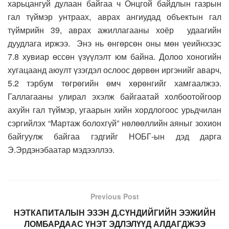
харьцангуй дулаан байгаа ч Онцгой байдлын газрын
гал түймэр унтраах, аврах ангиудад объектын гал
түймрийн 39, аврах ажиллагааны хоёр
удаагийн
дуудлага иржээ. Энэ нь өнгөрсөн оны мөн үеийнхээс
7.8 хувиар өссөн үзүүлэлт юм байна. Долоо хоногийн
хугацаанд аюулт үзэгдэл ослоос дөрвөн иргэнийг аварч,
5.2 тэрбум төгрөгийн өмч хөрөнгийг хамгаалжээ.
Галлагааны улирал эхэлж байгаатай холбоотойгоор
ахуйн гал түймэр, угаарын хийн хордлогоос урьдчилан
сэргийлэх “Мартаж болохгүй” нөлөөллийн аяныг зохион
байгуулж байгаа гэдгийг НОБГ-ын дэд дарга
Э.Эрдэнэбаатар мэдээллээ.
Previous Post
НЭТКАПИТАЛЫН ЭЗЭН Д.СҮНДИЙГИЙН ЭЭЖИЙН
ЛОМБАРДААС ҮНЭТ ЭДЛЭЛҮҮД АЛДАГДЖЭЭ