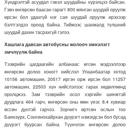
Хүндрэлтэй асуудал гэвэл шуудайны хүрэлцээ байсан.
Гэвч өнгөрсөн баасан гарагт 800 мянган шуудай оруулж
ирсэн бол удахгүй нэг сая шуудай оруулж ирэхээр
бэлтгэлдээ ороод байна. Тиймээс шахмалд түлшний
шуудай дахин тасрахгүй гэлээ.
Хашлага давсан автобусны
жолооч эмнэлэгт
эмчлүүлж байна
Тээврийн цагдаагийн албанаас өгсөн мэдээллээр
өнгөрсөн долоо хоногт нийслэл Улаанбаатар хотод
10156 автомашин, 20517 иргэн орж ирсэн бол 11257
автомашин, 22503 хүн нийслэлээс гарах хөдөлгөөнд
оролцжээ. Зам тээврийн осол хэргийн шинжтэй
дуудлага 464 гарч, өнгөрсөн оны мөн үеэс 8.4 хувиар
өссөн дүнтэй гарчээ. Зорчигч өртсөн ослын тоо
Баянзүрх, Сонгинохайрхан дүүрэгт нэмэгдсэн бол бусад
дүүрэгт буурсан байна. Түүнчлэн өнгөрсөн долоо