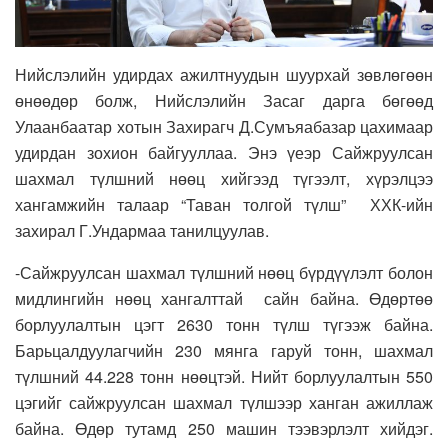
Нийслэлийн удирдах ажилтнуудын шуурхай зөвлөгөөн
өнөөдөр болж, Нийслэлийн Засаг дарга бөгөөд
Улаанбаатар хотын Захирагч Д.Сумъяабазар цахимаар
удирдан зохион байгууллаа. Энэ үеэр Сайжруулсан
шахмал түлшний нөөц хийгээд түгээлт, хүрэлцээ
хангамжийн талаар “Таван толгой түлш” ХХК-ийн
захирал Г.Ундармаа танилцуулав.
-Сайжруулсан шахмал түлшний нөөц бүрдүүлэлт болон
мидлингийн нөөц хангалттай сайн байна. Өдөртөө
борлуулалтын цэгт 2630 тонн түлш түгээж байна.
Барьцалдуулагчийн 230 мянга гаруй тонн, шахмал
түлшний 44.228 тонн нөөцтэй. Нийт борлуулалтын 550
цэгийг сайжруулсан шахмал түлшээр ханган ажиллаж
байна. Өдөр тутамд 250 машин тээвэрлэлт хийдэг.