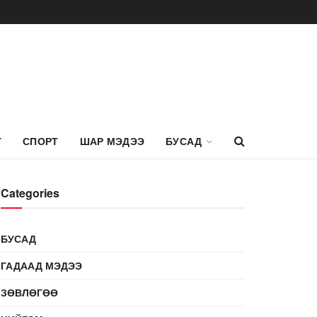
Г
СПОРТ
ШАР МЭДЭЭ
БУСАД
Categories
БУСАД
ГАДААД МЭДЭЭ
ЗӨВЛӨГӨӨ