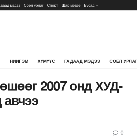
адаад мэдээ
Соёл урлаг
Спорт
Шар мэдээ
Бусад
Л
НИЙГЭМ
ХҮМҮҮС
ГАДААД МЭДЭЭ
СОЁЛ УРЛА
өшөөг 2007 онд ХУД-
 авчээ
0