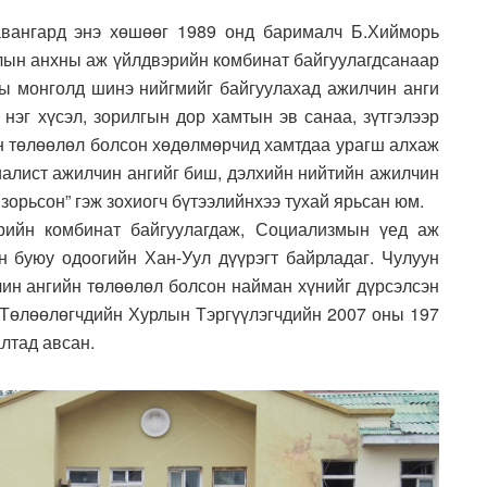
авангард энэ хөшөөг 1989 онд барималч Б.Хийморь
олын анхны аж үйлдвэрийн комбинат байгуулагдсанаар
уны монголд шинэ нийгмийг байгуулахад ажилчин анги
 нэг хүсэл, зорилгын дор хамтын эв санаа, зүтгэлээр
йн төлөөлөл болсон хөдөлмөрчид хамтдаа урагш алхаж
иалист ажилчин ангийг биш, дэлхийн нийтийн ажилчин
зорьсон” гэж зохиогч бүтээлийнхээ тухай ярьсан юм.
ийн комбинат байгуулагдаж, Социализмын үед аж
 буюу одоогийн Хан-Уул дүүрэгт байрладаг. Чулуун
чин ангийн төлөөлөл болсон найман хүнийг дүрсэлсэн
 Төлөөлөгчдийн Хурлын Тэргүүлэгчдийн 2007 оны 197
лтад авсан.