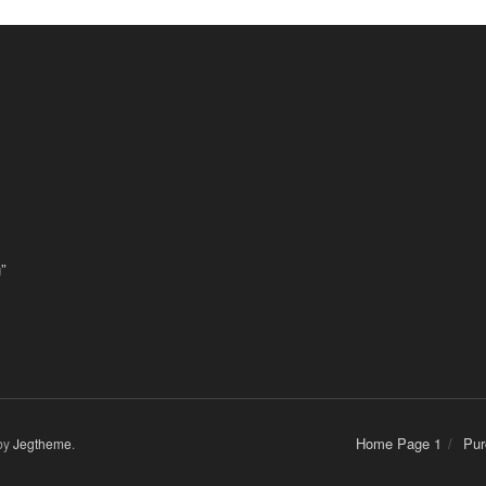
”
Home Page 1
Pur
by
Jegtheme
.