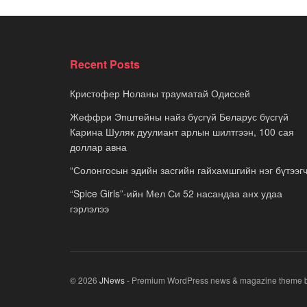
Recent Posts
Кристофер Ноланы трауматай Одиссей
Жеффри Эпштейны найз бүсгүй Беларус бүсгүй
Карина Шуляк дуулиант арлын шилтгээн, 100 сая
доллар авна
“Солонгосын эдийн засгийн гайхамшгийн нэг бүтээгч
“Spice Girls”-ийн Мел Си 52 насандаа анх удаа
гэрлэлээ
© 2026
JNews
- Premium WordPress news & magazine theme 