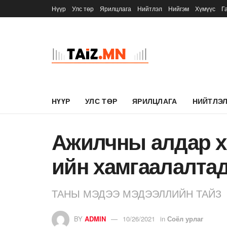
Нүүр
Улс төр
Ярилцлага
Нийтлэл
Нийгэм
Хүмүүс
Г
НҮҮР
УЛС ТӨР
ЯРИЛЦЛАГА
НИЙТЛЭ
Ажилчны алдар х
ийн хамгаалалтад
ТАНЫ МЭДЭЭ МЭДЭЭЛЛИЙН ТАЙЗ
BY
ADMIN
10/26/2021
in
Соёл урлаг