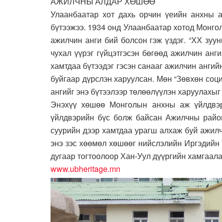
АЖИЛЧНЫ АЛДАР ХӨШӨӨ
Улаанбаатар хот дахь орчин үеийн анхны 
бүтээжээ. 1934 онд Улаанбаатар хотод Монг
ажилчин анги бий болсон гэж үздэг. “ХХ зу
чухал үүрэг гүйцэтгэсэн бөгөөд ажилчин анги
хамтдаа бүтээдэг гэсэн санааг ажилчин анги
буйгаар дүрслэн харуулсан. Мөн “Зөвхөн соц
ангийг энэ бүтээлээр төлөөлүүлэн харуулахыг 
Энэхүү хөшөө Монголын анхны аж үйлдвэр
үйлдвэрийн бүс болж байсан Ажилчны район
суурийн дээр хамтдаа урагш алхаж буй ажил
энэ зэс хөөмөл хөшөөг нийслэлийн Иргэдийн
дугаар тогтоолоор Хан-Уул дүүргийн хамгаала
www.ubheritage.mn