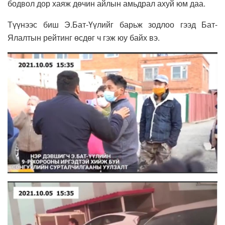
бодвол дор хаяж дөчин айлын амьдрал ахуй юм даа.
Түүнээс биш Э.Бат-Үүлийг барьж зодлоо гээд Бат-
Ялалтын рейтинг өсдөг ч гэж юу байх вэ.