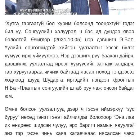
“Хутга гаргаагүй бол хурим болсонд тооцохгүй” гэдэг
бил үү. Сонгуулийн халуурал ч бас ид дундаа яваа
бололтой. Өчигдөр (2021.10.05) нэр дэвшигч Э.Бат-
Үүлийн сонгогчидтой хийсэн уулзалтыг хэсэг бүлэг
хүмүүс ирж үймүүлжээ. Нэр дэвшигч рүү баахан дайрч,
давшилж, уулзалтад ирсэн хүмүүсийг загнаж зандарч,
гар хуруугаараа чичиж байгаад явсан нөхөд тэндээсээ
хөдлөөд шууд Шударга иргэдийн нэгдсэн фронтын
Н.Бат-Ялалтын сонгуулийн штаб руу явж очсон байдаг
юм.
Өмнө болсон уулзалтууд дээр ч гэсэн иймэрхүү “зүс
буруу” нөхөд гэнэт гэнэт айлчилдаг болохоор “Энэ лав
их өндрөөс шидсэн чулуу, эрх баригч намын явуулга”
энэ тэр гэсэн чинь хаяа хатавчнаас нясалсан чавх