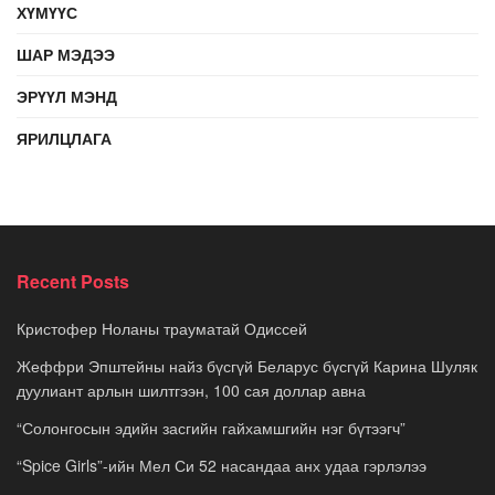
ХҮМҮҮС
ШАР МЭДЭЭ
ЭРҮҮЛ МЭНД
ЯРИЛЦЛАГА
Recent Posts
Кристофер Ноланы трауматай Одиссей
Жеффри Эпштейны найз бүсгүй Беларус бүсгүй Карина Шуляк
дуулиант арлын шилтгээн, 100 сая доллар авна
“Солонгосын эдийн засгийн гайхамшгийн нэг бүтээгч”
“Spice Girls”-ийн Мел Си 52 насандаа анх удаа гэрлэлээ