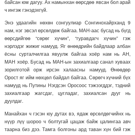
байсан юм дагуу. Ах намынхан өөрсдөө явсан бол арай
ч ингэж гэнэдэхгүй.
Энэ удаагийн нөхөн сонгуулиар Сонгинохайрханд 9
нам, нэг эвсэл өрсөлдөж байгаа. МАН-аас бусад нь бүгд
өөрсдийгөө “сөрөг хүчин”, “гуравдагч хүчин” гэж
нэрлэдэг жижиг намууд. Яг өнөөдрийн байдлаар албан
ёсны сурталчилгаа явуулж байгаа хоёр нам нь АН,
МАН хоёр. Бусад нь МАН-ын захиалгаар санал хуваах
зорилготой орж ирсэн халаасны намууд. Өнөөдөр
Орост яг ийм нөхцөл байдал байгаа. Сөрөгч хүчний бүх
намууд нь Путины Нэгдсэн Оросоос тэжээгддэг, тэдний
захиалгаар жагсдаг, цугладаг, захиалсан дууг нь
дуулдаг.
Манайхан ч гэсэн юу дутах вэ, ядаж өрсөлдөгчийнх нь
нүүр лүү шороо ч болтугай цацаж байж цалингаа авч
таарна биз дээ. Тамга болгоны ард таван хүн бий гэж