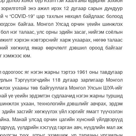
ор долоо хоног бүр нээлттэй хаалганы өдөрлөг зохион
х зорилготой энэ ажил ирэх 12 дугаар сарын дундуур
дий ч “COVID-19” цар тахлын нөхцөл байдлаас болоод
огдсон байгаа. Монгол Улсад орчин үеийн шинжлэх
бол нэг талаас, улс орны эдийн засаг, нийгэм соёлын
мжилт хэрхэн нэвтэрснийг харж ухаарах, нөгөө талаас
эний хөгжилд ямар өөрчлөлт дэвшил ороод байгааг
г хэмжээс юм.
л одоогоос яг нэгэн жарны тэртээ 1961 оны тавдугаар
лын Тэргүүлэгчдийн 118 дугаар зарлигаар Монгол
жлэх ухааны төв байгууллага Монгол Улсын ШУА-ийг
най үе үеийн эрдэмтэн судлаачид нэгэн жарны туршид
 шинжлэх ухаан, технологийн дэвшлийг авчрах, эрдэм
 эдийн засгийг хөгжүүлэх үйл хэргийг ямагт түүчээлэн
йна. Манай улсад орчин цагийн хүнсний үйлдвэрүүд
лдрүүд, үүлдрийн хэсгүүд гарган авч, нүүдлийн мал аж
жүүлсэн түүх, атрыг эзэмшиж, үр тарианы ургамлын