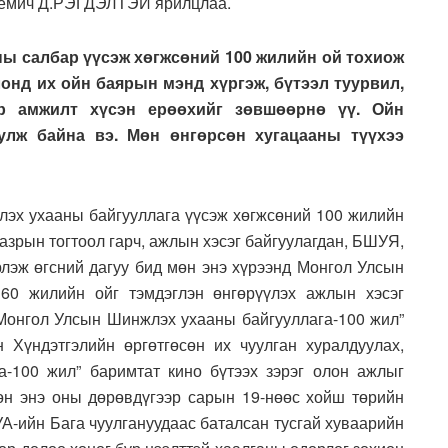
демич Д.РЭГДЭЛТЭЙ ярилцлаа.
ны салбар үүсэж хөгжсөний 100 жилийн ой тохиож
онд их ойн баярын мэнд хүргэж, бүтээл туурвил,
р амжилт хүсэн ерөөхийг зөвшөөрнө үү. Ойн
улж байна вэ. Мөн өнгөрсөн хугацааны түүхээ
лэх ухааны байгууллага үүсэж хөгжсөний 100 жилийн
газрын тогтоол гарч, ажлын хэсэг байгуулагдан, БШУЯ,
эж өгсний дагуу бид мөн энэ хүрээнд Монгол Улсын
60 жилийн ойг тэмдэглэн өнгөрүүлэх ажлын хэсэг
Монгол Улсын Шинжлэх ухааны байгууллага-100 жил”
 Хүндэтгэлийн өргөтгөсөн их чуулган хуралдуулах,
-100 жил” баримтат кино бүтээх зэрэг олон ажлыг
өн энэ оны дөрөвдүгээр сарын 19-нөөс хойш төрийн
А-ийн Бага чуулгануудаас баталсан тусгай хуваарийн