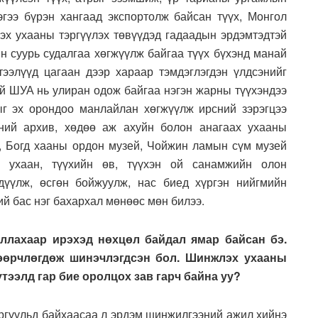
гээ бүрэн хангаад экспортолж байсан түүх, Монгол
х ухааны тэргүүлэх төвүүдэд гадаадын эрдэмтэдтэй
н суурь судалгаа хөгжүүлж байгаа түүх бүхэнд манай
ээлүүд цагаан дээр хараар тэмдэглэгдэн үлдсэнийг
ай ШУА нь улиран одож байгаа нэгэн жарны түүхэндээ
г эх орондоо манлайлан хөгжүүлж ирсний зэрэгцээ
ний архив, хөдөө аж ахуйн болон анагаах ухааны
, Богд хааны ордон музей, Чойжин ламын сүм музей
х ухаан, түүхийн өв, түүхэн ой санамжийн олон
дүүлж, өсгөн бойжуулж, нас биед хүргэн нийгмийн
й бас нэг бахархал мөнөөс мөн билээ.
ллахаар ирэхэд нөхцөл байдал ямар байсан бэ.
 өөрчлөгдөж шинэчлэгдсэн бол. Шинжлэх ухааны
тээлд гар бие оролцох зав гарч байна уу?
ургуульд байхаасаа л эрдэм шинжилгээний ажил хийнэ