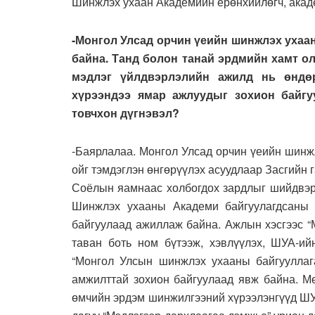
Шинжлэх ухаан Академийн ерөнхийлөгч, ака
-Монгол Улсад орчин үеийн шинжлэх ухаа
байна. Танд болон танай эрдмийн хамт ол
мэдлэг үйлдвэрлэлийн ажилд нь өндө
хүрээндээ ямар ажлуудыг зохион байгу
товчхон дүгнэвэл?
-Баярлалаа. Монгол Улсад орчин үеийн шинж
ойг тэмдэглэн өнгөрүүлэх асуудлаар Засгийн 
Соёлын яамнаас холбогдох зардлыг шийдвэрл
Шинжлэх ухааны Академи байгуулагдсаны 
байгуулаад ажиллаж байна. Ажлын хэсгээс “
таван боть ном бүтээж, хэвлүүлэх, ШУА-ийн
“Монгол Улсын шинжлэх ухааны байгууллага
амжилттай зохион байгуулаад явж байна. М
өмчийн эрдэм шинжилгээний хүрээлэнгүүд ШУ