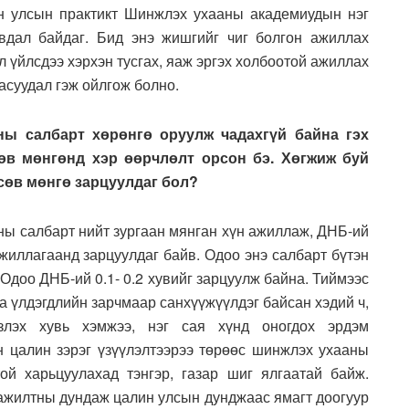
он улсын практикт Шинжлэх ухааны академиудын нэг
явдал байдаг. Бид энэ жишгийг чиг болгон ажиллах
ил үйлсдээ хэрхэн тусгах, яаж эргэх холбоотой ажиллах
асуудал гэж ойлгож болно.
ны салбарт хөрөнгө оруулж чадахгүй байна гэх
өв мөнгөнд хэр өөрчлөлт орсон бэ. Хөгжиж буй
сөв мөнгө зарцуулдаг бол?
ны салбарт нийт зургаан мянган хүн ажиллаж, ДНБ-ий
ажиллагаанд зарцуулдаг байв. Одоо энэ салбарт бүтэн
Одоо ДНБ-ий 0.1- 0.2 хувийг зарцуулж байна. Тиймээс
 үлдэгдлийн зарчмаар санхүүжүүлдэг байсан хэдий ч,
эзлэх хувь хэмжээ, нэг сая хүнд оногдох эрдэм
 цалин зэрэг үзүүлэлтээрээ төрөөс шинжлэх ухааны
ой харьцуулахад тэнгэр, газар шиг ялгаатай байж.
ажилтны дундаж цалин улсын дунджаас ямагт доогуур