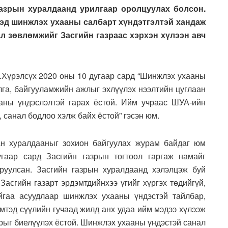
газрын хуралдаанд урилгаар оролцуулах болсон.
гэд шинжлэх ухааны салбарт хүндэтгэлтэй хандаж
ал зөвлөмжийг Засгийн газраас хэрхэн хүлээн авч
.Хүрэлсүх 2020 оны 10 дугаар сард “Шинжлэх ухааны
лга, байгууламжийн ажлыг эхлүүлэх нээлтийн цуглаан
аны үндэслэлтэй гарах ёстой. Ийм учраас ШУА-ийн
 санал бодлоо хэлж байх ёстой” гэсэн юм.
ан хуралдааныг зохион байгуулах журам байдаг юм
гаар сард Засгийн газрын тогтоол гаргаж намайг
руулсан. Засгийн газрын хуралдаанд хэлэлцэж буй
 Засгийн газарт эрдэмтдийнхээ үгийг хүргэх төдийгүй,
йгаа асуудлаар шинжлэх ухааны үндэстэй тайлбар,
мтэд сүүлийн гучаад жилд анх удаа ийм мэдээ хүлээж
арыг биелүүлэх ёстой. Шинжлэх ухааны үндэстэй санал