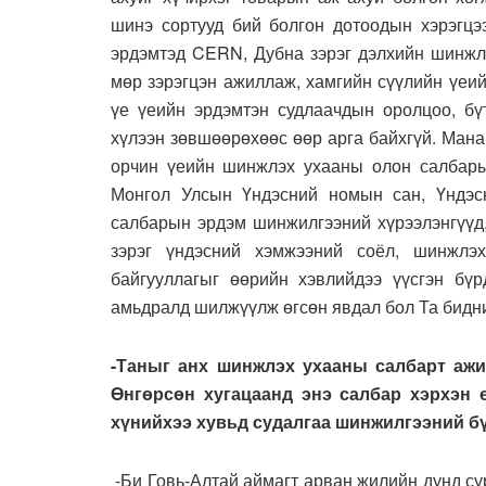
шинэ сортууд бий болгон дотоодын хэрэгцээ
эрдэмтэд CERN, Дубна зэрэг дэлхийн шинжлэ
мөр зэрэгцэн ажиллаж, хамгийн сүүлийн үеий
үе үеийн эрдэмтэн судлаачдын оролцоо, бүт
хүлээн зөвшөөрөхөөс өөр арга байхгүй. Ман
орчин үеийн шинжлэх ухааны олон салбары
Монгол Улсын Үндэсний номын сан, Үндэс
салбарын эрдэм шинжилгээний хүрээлэнгүүд
зэрэг үндэсний хэмжээний соёл, шинжлэ
байгууллагыг өөрийн хэвлийдээ үүсгэн бүр
амьдралд шилжүүлж өгсөн явдал бол Та бидни
-Таныг анх шинжлэх ухааны салбарт ажи
Өнгөрсөн хугацаанд энэ салбар хэрхэн
хүнийхээ хувьд судалгаа шинжилгээний бү
-Би Говь-Алтай аймагт арван жилийн дунд с