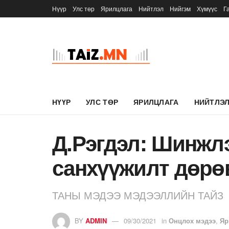
Нүүр
Улс төр
Ярилцлага
Нийтлэл
Нийгэм
Хүмүүс
Г
НҮҮР
УЛС ТӨР
ЯРИЛЦЛАГА
НИЙТЛЭ
Д.Рэгдэл: Шинжл
санхүүжилт дөрө
ТАНЫ МЭДЭЭ МЭДЭЭЛЛИЙН ТАЙЗ
BY
ADMIN
09/30/2021
in
Онцлох мэдээ
,
Яр