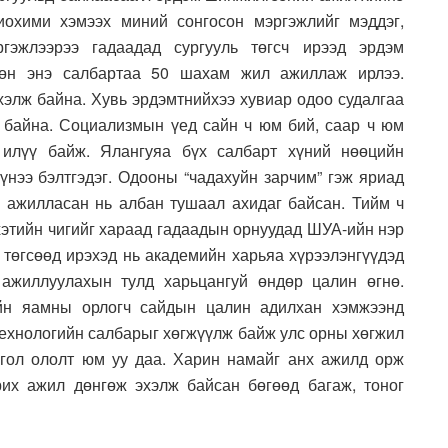
иохими хэмээх миний сонгосон мэргэжлийг мэддэг,
ргэжлээрээ гадаадад сургууль төгсч ирээд эрдэм
хөн энэ салбартаа 50 шахам жил ажиллаж ирлээ.
хэлж байна. Хувь эрдэмтнийхээ хувиар одоо судалгаа
 байна. Социализмын үед сайн ч юм бий, саар ч юм
 илүү байж. Ялангуяа бүх салбарт хүний нөөцийн
үнээ бэлтгэдэг. Одооны “чадахуйн зарчим” гэж яриад
н ажилласан нь албан тушаал ахидаг байсан. Тийм ч
этийн чигийг хараад гадаадын орнуудад ШУА-ийн нэр
 төгсөөд ирэхэд нь академийн харьяа хүрээлэнгүүдэд
 ажиллуулахын тулд харьцангуй өндөр цалин өгнө.
йн яамны орлогч сайдын цалин адилхан хэмжээнд
технологийн салбарыг хөгжүүлж байж улс орны хөгжил
 гол ололт юм уу даа. Харин намайг анх ажилд орж
их ажил дөнгөж эхэлж байсан бөгөөд багаж, тоног