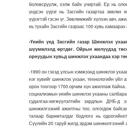
боловсруулж, хэлж байх учиртай. Ер нь ол
үндсэн үүрэг нь Засгийн газартаа зөвлөх 
үүрэгтэй гэсэн үг. Зөвлөмжийг хүлээн авч, аж
нь тухайн Засгийн газраас 100 хувь хамаарах 
-Үеийн үед Засгийн газар Шинжлэх ухаа
шүүмжлэлд өртдөг. Ойрын жилүүдэд төс
орнуудын хувьд шинжлэх ухаандаа хэр тө
-1990 он гэхэд улсын хэмжээнд шинжлэх ухаа
нэг хувийг шинжлэх ухаан, технологийн үйл 
орон тоогоор 1700 орчим хүн ажиллаж байна. 
социализмын үеийн шинжлэх ухааны салбараа
судалгаа-хөгжүүлэлтийн зардлын ДНБ-д 
шинжилгээний ажилтны тоо, олгогдож байсан
талаар баримталдаг бодлого нь одоогийнхт
Сүүлийн 20 гаруй жилд эрдэм шинжилгээний 