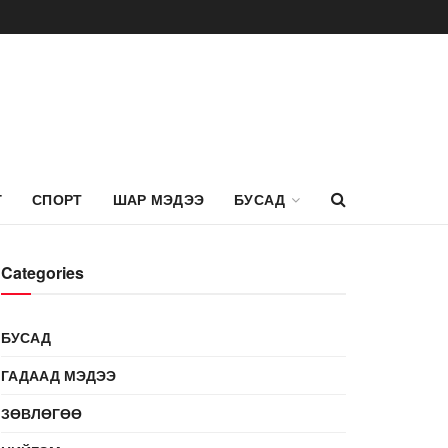
Г
СПОРТ
ШАР МЭДЭЭ
БУСАД
Categories
БУСАД
ГАДААД МЭДЭЭ
ЗӨВЛӨГӨӨ