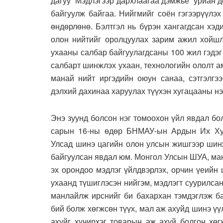
дагуу “Мэдлэгээр дархлаагаа дэмжье” уриан д
байгуулж байгаа. Нийгмийг соён гэгээрүүлэ
өндөрлөнө. Бэлтгэл нь бүрэн хангагдсан хэ
олон нийтийг оролцуулах зарим ажил хойшл
ухааны салбар байгуулагдсаны 100 жил гэдэг 
салбарт шинжлэх ухаан, технологийн ололт а
манай нийт иргэдийн оюун санаа, сэтгэлгэ
дэлхий дахинаа харуулах түүхэн хугацааны нэ
Энэ зуунд болсон нэг томоохон үйл явдал бо
сарын 16-ны өдөр БНМАУ-ын Ардын Их Хур
Улсад шинэ цагийн олон улсын жишгээр шин
байгуулсан явдал юм. Монгол Улсын ШУА, ма
эх орондоо мэдлэг үйлдвэрлэх, орчин үеийн
ухаанд түшиглэсэн нийгэм, мэдлэгт суурилсан
манлайлж ирснийг би бахархан тэмдэглэж ба
бий болж хөгжсөн түүх, мал аж ахуйд шинэ үү
ахуйг хүчирхэг товарын аж ахуй болгон хөг