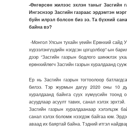
-Өнгөрсөн жилээс эхлэн таныг Засгийн 
Ингэснээр Засгийн газраас эрдэмтэн мэр
буйн илрэл болсон биз ээ. Та бүхний сан
байна вэ?
-Монгол Улсын тухайн үеийн Ерөнхий сайд У
хүрээлэнгүүдийн нэгдсэн цогцолбор”-ын бари
дээр “Засгийн газрын бодлого шинжлэх уха
ерөнхийлөгч Засгийн газрын хуралдаанд сууж,
Ер нь Засгийн газрын тогтоолоор батлагдс
билээ. Тэр журмын дагуу 2020 оны 10 ду
хуралдаанд байнга суух хүмүүсийн тоонд о
асуудлаар асуулт тавих, санал хэлэх эрхтэй.
Засгийн газрын хуралдаанаар хэлэлцэж ба
санал хэлэх боломж нээгдэж байгаа юм. Эрдэ
аваад их баяртай байна. Тэдний итгэл найдв