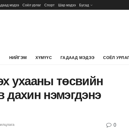
адаад мэдээ
Соёл урлаг
Спорт
Шар мэдээ
Бусад
Л
НИЙГЭМ
ХҮМҮҮС
ГАДААД МЭДЭЭ
СОЁЛ УРЛА
эх ухааны төсвийн
в дахин нэмэгдэнэ
0
илцлага