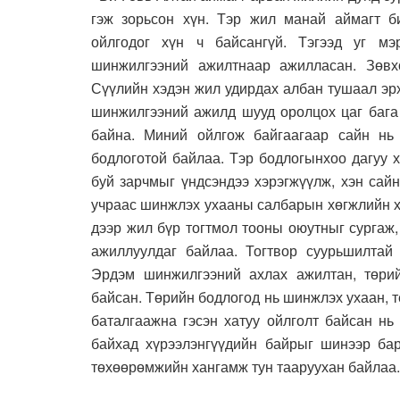
гэж зорьсон хүн. Тэр жил манай аймагт б
ойлгодог хүн ч байсангүй. Тэгээд уг мэ
шинжилгээний ажилтнаар ажилласан. Зөв
Сүүлийн хэдэн жил удирдах албан тушаал эр
шинжилгээний ажилд шууд оролцох цаг бага
байна. Миний ойлгож байгаагаар сайн нь
бодлоготой байлаа. Тэр бодлогынхоо дагуу х
буй зарчмыг үндсэндээ хэрэгжүүлж, хэн сай
учраас шинжлэх ухааны салбарын хөгжлийн х
дээр жил бүр тогтмол тооны оюутныг сургаж,
ажиллуулдаг байлаа. Тогтвор суурьшилтай
Эрдэм шинжилгээний ахлах ажилтан, төри
байсан. Төрийн бодлогод нь шинжлэх ухаан, 
баталгаажна гэсэн хатуу ойлголт байсан нь
байхад хүрээлэнгүүдийн байрыг шинээр бар
төхөөрөмжийн хангамж тун тааруухан байлаа.