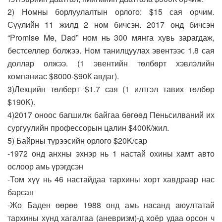
2) Номны борлуулалтын орлого: $15 сая орчим.
Сүүлийн 11 жилд 2 ном бичсэн. 2017 онд бичсэн
“Promise Me, Dad” ном нь 300 мянга хувь зарагдаж,
бестселлер болжээ. Ном танилцуулах эвентээс 1.8 сая
доллар олжээ. (1 эвентийн тѳлбѳрт хэвлэлийн
компаниас $8000-$90К авдаг).
3)Лекцийн тѳлберт $1.7 сая (1 илтгэл тавих тѳлбѳр
$190K).
4)2017 оноос багшилж байгаа бѳгѳѳд Пеньсилваний их
сургуулийн профессорын цалин $400К/жил.
5) Байрны түрээсийн орлого $20K/сар
-1972 онд анхны эхнэр нь 1 настай охины хамт авто
ослоор амь үрэгдсэн
-Том хүү нь 46 настайдаа тархины хорт хавдраар нас
барсан
-Жо Баден өѳрѳѳ 1988 онд амь насанд аюултатай
тархины хүнд хагалгаа (аневризм)-д хоёр удаа орсон ч