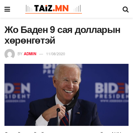
Жо Баден 9 сая долларын
хөрөнгөтэй
BY
ADMIN
11/08/2020