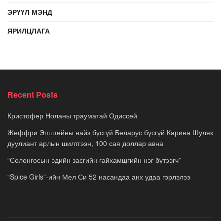
ЭРҮҮЛ МЭНД
ЯРИЛЦЛАГА
Recent Posts
Кристофер Ноланы трауматай Одиссей
Жеффри Эпштейны найз бүсгүй Беларус бүсгүй Карина Шуляк
дуулиант арлын шилтгээн, 100 сая доллар авна
“Солонгосын эдийн засгийн гайхамшгийн нэг бүтээгч”
“Spice Girls”-ийн Мел Си 52 насандаа анх удаа гэрлэлээ