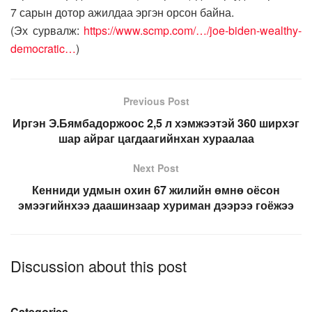
7 сарын дотор ажилдаа эргэн орсон байна.
(Эх сурвалж:
https://www.scmp.com/…/joe-biden-wealthy-
democratic…
)
Previous Post
Иргэн Э.Бямбадоржоос 2,5 л хэмжээтэй 360 ширхэг
шар айраг цагдаагийнхан хураалаа
Next Post
Кенниди удмын охин 67 жилийн өмнө оёсон
эмээгийнхээ даашинзаар хуриман дээрээ гоёжээ
Discussion about this post
Categories