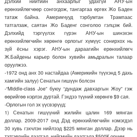
Дэлхий нийтийн анхаарлыг удахгүй АНУ-ын
ерөнхийлөгчөөр сонгогдож, тангаргаа өргөх Жо Баден
татаж байна. Америкчууд тэрбумтан Трампаас
татгалзаж, саятан Жо Баденг сонголоо гэлцэж бий.
Дэлхийд тэргүүлэх гүрэн АНУ-ын шинэхэн
ерөнхийлөгчийн хөрөнгө орлогыг хүмүүс сонирхох нь
зүй ёсны хэрэг. АНУ-ын дараагийн ерѳнхийлѳгч
Ж.Байдены карьер болон хувийн амьдралын талаар
оруулжээ.
-1972 онд анх 30 настайдаа (Америкийн түүхэнд 5 дахь
хамгийн залуу) Сенатын гишүүн болсон
-“Middle-class Joe” буюу “дундаж давхаргын Жоу” гэж
ѳѳрийгѳѳ нэрлэх дуртай. Гэхдээ түүний хѳрѳнгѳ $9 сая.
-Орлогын гол эх үүсвэрүүд:
1) Сенатын гишүүний жилийн цалин 169 мянган
доллар. 2009-2017 онд Дэд ерѳнхийлѳгчийн нэмэгдэл
30 хувь гэхчлэн нийлээд $225 мянган доллар. Дээр нь
тэтгэврийн даатгал, нийгмийн даатгала $500К орчим.