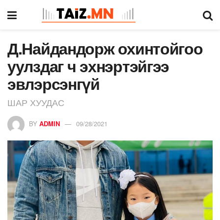
Д.Найдандорж охинтойгоо
уулздаг ч эхнэртэйгээ
эвлэрсэнгүй
ШАР ХУУДАС
BY
ADMIN
09/28/2021