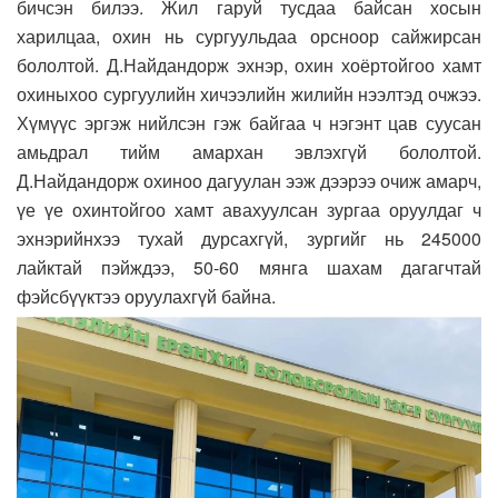
бичсэн билээ. Жил гаруй тусдаа байсан хосын
харилцаа, охин нь сургуульдаа орсноор сайжирсан
бололтой. Д.Найдандорж эхнэр, охин хоёртойгоо хамт
охиныхоо сургуулийн хичээлийн жилийн нээлтэд очжээ.
Хүмүүс эргэж нийлсэн гэж байгаа ч нэгэнт цав суусан
амьдрал тийм амархан эвлэхгүй бололтой.
Д.Найдандорж охиноо дагуулан ээж дээрээ очиж амарч,
үе үе охинтойгоо хамт авахуулсан зургаа оруулдаг ч
эхнэрийнхээ тухай дурсахгүй, зургийг нь 245000
лайктай пэйждээ, 50-60 мянга шахам дагагчтай
фэйсбүүктээ оруулахгүй байна.