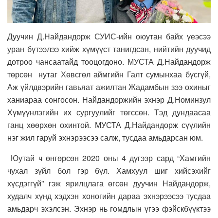
Дуучин Д.Найдандорж СУИС-ийн оюутан байх үеэсээ
уран бүтээлээ хийж хүмүүст танигдсан, нийтийн дуучид
дотроо чансаатайд тооцогдоно. МУСТА Д.Найдандорж
төрсөн нутаг Хөвсгөл аймгийн Галт сумынхаа бүсгүй,
Аж үйлдвэрийн гавьяат ажилтан Жадамбын зээ охиныг
ханиараа сонгосон. Найдандоржийн эхнэр Д.Номинзул
Хүмүүнлэгийн их сургуулийг төгссөн. Тэд дундаасаа
ганц хөөрхөн охинтой. МУСТА Д.Найдандорж сүүлийн
нэг жил гаруй эхнэрээсээ салж, тусдаа амьдарсан юм.
Юутай ч өнгөрсөн 2020 оны 4 дүгээр сард “Хамгийн
чухал зүйл бол гэр бүл. Хамхуул шиг хийсэхийг
хүсдэггүй” гэж ярилцлага өгсөн дуучин Найдандорж,
худалч хүнд хэдхэн хоногийн дараа эхнэрээсээ тусдаа
амьдарч эхэлсэн. Эхнэр нь гомдлын үгээ фэйскбүүктээ