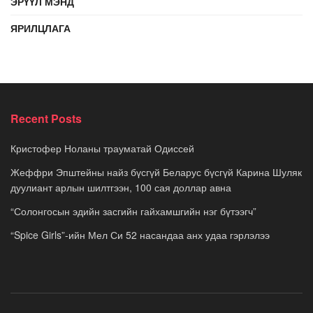
ЭРҮҮЛ МЭНД
ЯРИЛЦЛАГА
Recent Posts
Кристофер Ноланы трауматай Одиссей
Жеффри Эпштейны найз бүсгүй Беларус бүсгүй Карина Шуляк
дуулиант арлын шилтгээн, 100 сая доллар авна
“Солонгосын эдийн засгийн гайхамшгийн нэг бүтээгч”
“Spice Girls”-ийн Мел Си 52 насандаа анх удаа гэрлэлээ