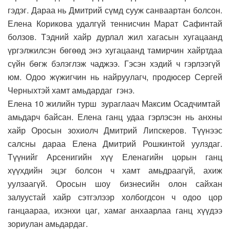
гэдэг. Дараа нь Дмитрий сүмд сууж санваартан болсон.
Елена Корикова удалгүй теннисчин Марат Сафинтай
болзов. Тэдний хайр дурлал жил хагасын хугацаанд
үргэлжилсэн бөгөөд энэ хугацаанд тамирчин хайртдаа
сүйн бөгж бэлэглэж чаджээ. Гэсэн хэдий ч гэрлээгүй
юм. Одоо жүжигчин нь найруулагч, продюсер Сергей
Черныхтэй хамт амьдардаг гэнэ.
Елена 10 жилийн турш зураглаач Максим Осадчимтай
амьдарч байсан. Елена ганц удаа гэрлэсэн нь анхны
хайр Оросын зохиолч Дмитрий Липскеров. Түүнээс
салсны дараа Елена Дмитрий Рошкинтой уулздаг.
Түүнийг Арсенигийн хүү Еленагийн цорын ганц
хүүхдийн эцэг болсон ч хамт амьдраагүй, ахиж
уулзаагүй. Оросын шоу бизнесийн олон сайхан
залуустай хайр сэтгэлээр холбогдсон ч одоо цор
ганцаараа, ихэнхи цаг, хамаг анхаарлаа ганц хүүдээ
зориулан амьдардаг.