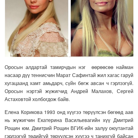
Оросын алдартай тамирчдын нэг өөрөөсөө найман
насаар дүү теннисчин Марат Сафинтай жил хагас гаруй
хугацаанд хамт амьдарч, сүйн бөгж авсан ч гэрлээгүй.
Оросын нэртэй жүжигчид Андрей Малахов, Сергей
Астаховтой холбогдож байв.
Елена Корикова 1993 онд хүүгээ төрүүлсэн бөгөөд аав
нь жүжигчин Екатерина Васильевагийн хүү Дмитрий
Рощин юм. Дмитрий Рощин ВГИК-ийн залуу оюутантай
гэрлээгүй төдийгүй төрүүлсэн хүүгээ ч танихгүй байсан