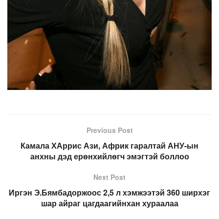
Previous Post
Камала ХАррис Ази, Африк гаралтай АНУ-ын
анхны дэд ерөнхийлөгч эмэгтэй боллоо
Next Post
Иргэн Э.Бямбадоржоос 2,5 л хэмжээтэй 360 ширхэг
шар айраг цагдаагийнхан хураалаа