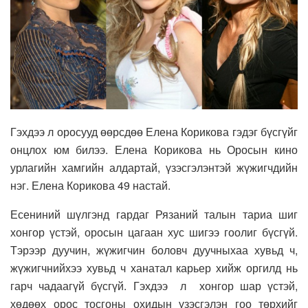
Гэхдээ л оросууд өөрсдөө Елена Корикова гэдэг бүсгүйг
онцлох юм билээ. Елена Корикова нь Оросын кино
урлагийн хамгийн алдартай, үзэсгэлэнтэй жүжигчдийн
нэг. Елена Корикова 49 настай.
Есениний шүлгэнд гардаг Рязаний талын тариа шиг
хонгор үстэй, оросын цагаан хус шигээ гоолиг бүсгүй.
Тэрээр дуучин, жүжигчин боловч дуучныхаа хувьд ч,
жүжигчнийхээ хувьд ч ханатал карьер хийж оргилд нь
гарч чадаагүй бүсгүй. Гэхдээ л хонгор шар үстэй,
хөдөөх орос тосгоны охидын үзэсгэлэн гоо төрхийг