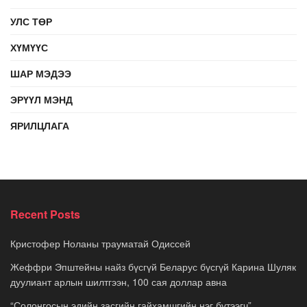
УЛС ТӨР
ХҮМҮҮС
ШАР МЭДЭЭ
ЭРҮҮЛ МЭНД
ЯРИЛЦЛАГА
Recent Posts
Кристофер Ноланы трауматай Одиссей
Жеффри Эпштейны найз бүсгүй Беларус бүсгүй Карина Шуляк
дуулиант арлын шилтгээн, 100 сая доллар авна
“Солонгосын эдийн засгийн гайхамшгийн нэг бүтээгч”