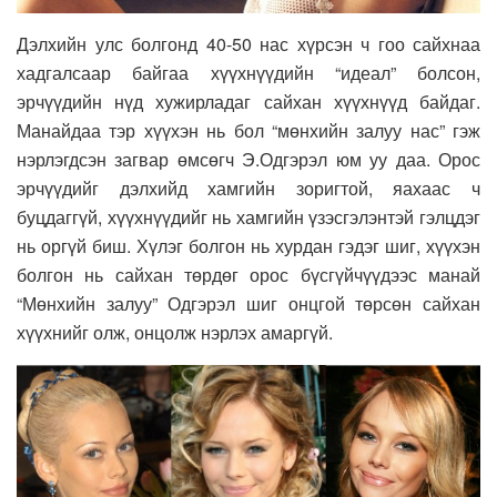
Дэлхийн улс болгонд 40-50 нас хүрсэн ч гоо сайхнаа
хадгалсаар байгаа хүүхнүүдийн “идеал” болсон,
эрчүүдийн нүд хужирладаг сайхан хүүхнүүд байдаг.
Манайдаа тэр хүүхэн нь бол “мөнхийн залуу нас” гэж
нэрлэгдсэн загвар өмсөгч Э.Одгэрэл юм уу даа. Орос
эрчүүдийг дэлхийд хамгийн зоригтой, яахаас ч
буцдаггүй, хүүхнүүдийг нь хамгийн үзэсгэлэнтэй гэлцдэг
нь оргүй биш. Хүлэг болгон нь хурдан гэдэг шиг, хүүхэн
болгон нь сайхан төрдөг орос бүсгүйчүүдээс манай
“Мөнхийн залуу” Одгэрэл шиг онцгой төрсөн сайхан
хүүхнийг олж, онцолж нэрлэх амаргүй.