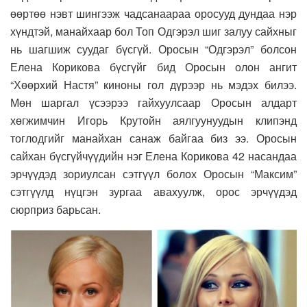
өөртөө нэвт шингээж чадсанаараа оросууд дундаа нэр
хүндтэй, манайхаар бол Топ Одгэрэл шиг залуу сайхныг
нь шагшиж суудаг бүсгүй. Оросын “Одгэрэл” болсон
Елена Корикова бүсгүйг бид Оросын олон ангит
“Хөөрхий Настя” киноны гол дүрээр нь мэдэх билээ.
Мөн шаргал үсээрээ гайхуулсаар Оросын алдарт
хөгжимчин Игорь Крутойн аялгуунуудын клипэнд
тоглодгийг манайхан санаж байгаа биз ээ. Оросын
сайхан бүсгүйчүүдийн нэг Елена Корикова 42 насандаа
эрчүүдэд зориулсан сэтгүүл болох Оросын “Максим”
сэтгүүлд нүцгэн зургаа авахуулж, орос эрчүүдэд
сюрприз барьсан.