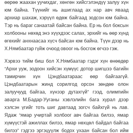
өөрөө жаахан уучихдаг, хөнгөн хийсгэлэндүү залуу хүн
юм байна. Түүнийг нь ашиглаад ах нар авч яваад
архиар шахаж, хэрүүл өдөж байгаад зодсон юм байна.
Тэр нь бараг санаатай байсан байна. Ер нь бол боксын
холбооны нөхөд энэ хүүхдээс салах, эрхийг нь өөр хүнд
өгөхийг анхнаасаа хүсч байсан юм байна. Түүн дээр нь
Х.Нямбаатар гүйж очоод овоог нь босгож өгчээ гэж.
Хэрвээ тийм биш бол Х.Нямбаатар гэдэг хүн өнөөдөр
“Архи ууж, зодоон хийсэн хүмүүс дотор шигшээ багийн
тамирчин хүн Цэндбаатараас өөр байгаагүй.
Цэндбаатарын жинд сорилгод орсон зөндөө олон
залуучууд байгаа, хүнээр дутахгүй” гээд, олимпийн
аварга М.Бадар-Ууганы хэвлэлийн бага хурал дээр
хэлсэн үгийг тоть шиг давтаад зогсч байхгүй нь лав.
Ядаж “ямар учиртай холбоог авч байгаа билээ, ямар
хүмүүстэй ажиллах билээ, ямар нөхцөл байдал байгаа
билээ” гэдгээ эргэцүүлж бодох ухаан байсан бол ийм