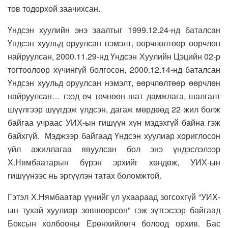
тов тодорхой заачихсан.
Үндсэн хуулийн энэ заалтыг 1999.12.24-нд баталсан
Үндсэн хуульд оруулсан нэмэлт, өөрчлөлтөөр өөрчлөн
найруулсан, 2000.11.29-нд Үндсэн Хуулийн Цэцийн 02-р
тогтоолоор хүчингүй болгосон, 2000.12.14-нд баталсан
Үндсэн хуульд оруулсан нэмэлт, өөрчлөлтөөр өөрчлөн
найруулсан… гээд өч төчнөөн шат дамжлага, шалгалт
шүүлгээр шүүгдэж үлдсэн, дагаж мөрдөөд 22 жил болж
байгаа учраас УИХ-ын гишүүн хүн мэдэхгүй байна гэж
байхгүй. Мэджээр байгаад Үндсэн хуулиар хориглосон
үйл ажиллагаа явуулсан бол энэ үндэслэлээр
Х.Нямбаатарын бүрэн эрхийг хөндөж, УИХ-ын
гишүүнээс нь эргүүлэн татах боломжтой.
Гэтэл Х.Нямбаатар үүнийг үл ухаараад зогсохгүй “УИХ-
ын тухай хуулиар зөвшөөрсөн” гэж зүтгэсээр байгаад
Боксын холбооны Ерөнхийлөгч болоод орхив. Бас