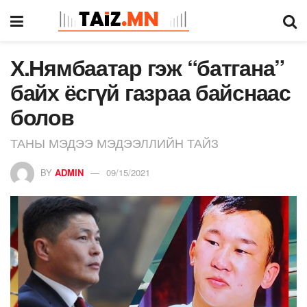
Х.Нямбаатар гэж “батгана”
байх ёсгүй газраа байснаас
болов
ТАНЫ МЭДЭЭ МЭДЭЭЛЛИЙН ТАЙЗ
BY
ADMIN
09/15/2021