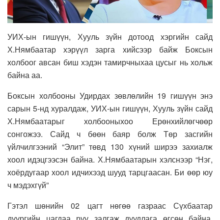
УИХ-ын гишүүн, Хууль зүйн дотоод хэргийн сайд
Х.Нямбаатар хэрүүл зарга хийсээр байж Боксын
холбоог авсан биш хэдэн тамирчныхаа цусыг нь хольж
байна аа.
Боксын холбооны Удирдах зөвлөлийн 19 гишүүн энэ
сарын 5-нд хуралдаж, УИХ-ын гишүүн, Хууль зүйн сайд
Х.Нямбаатарыг холбооныхоо Ерөнхийлөгчөөр
сонгожээ. Сайд ч бөөн баяр болж Төр засгийн
үйлчилгээний “Элит” төвд 130 хүний ширээ захиалж
хоол идэцгээсэн байна. Х.Нямбаатарын хэлснээр “Нэг,
хоёрдугаар хоол идчихээд шууд тарцгаасан. Би өөр юу
ч мэдэхгүй”
Гэтэл шөнийн 02 цагт нөгөө газраас Сүхбаатар
дүүргийн цагдаа руу залгаж дуудлага өгсөн байна.