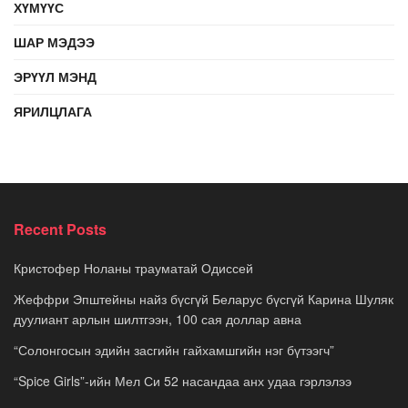
ХҮМҮҮС
ШАР МЭДЭЭ
ЭРҮҮЛ МЭНД
ЯРИЛЦЛАГА
Recent Posts
Кристофер Ноланы трауматай Одиссей
Жеффри Эпштейны найз бүсгүй Беларус бүсгүй Карина Шуляк
дуулиант арлын шилтгээн, 100 сая доллар авна
“Солонгосын эдийн засгийн гайхамшгийн нэг бүтээгч”
“Spice Girls”-ийн Мел Си 52 насандаа анх удаа гэрлэлээ