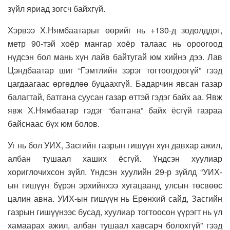
зүйл яриад зогсч байхгүй.
Хэрвээ Х.Нямбаатарыг өөрийг нь +130-д зодолддог,
метр 90-тэй хоёр мангар хоёр талаас нь ороогоод
нүдсэн бол мань хүн лайв байтугай юм хийнэ дээ. Лав
Цэндбаатар шиг “Гэмтлийн зэрэг тогтоогдоогүй” гээд
цагдаагаас өргөдлөө буцаахгүй. Бадарчин явсан газар
балагтай, батгана суусан газар өттэй гэдэг байх аа. Явж
явж Х.Нямбаатар гэдэг “батгана” байх ёсгүй газраа
байснаас бүх юм болов.
Уг нь бол УИХ, Засгийн газрын гишүүн хүн давхар ажил,
албан тушаал хаших ёсгүй. Үндсэн хуулиар
хориглочихсон зүйл. Үндсэн хуулийн 29-р зүйлд “УИХ-
ын гишүүн бүрэн эрхийнхээ хугацаанд улсын төсвөөс
цалин авна. УИХ-ын гишүүн нь Ерөнхий сайд, Засгийн
газрын гишүүнээс бусад, хуулиар тогтоосон үүрэгт нь үл
хамаарах ажил, албан тушаал хавсарч болохгүй” гээд