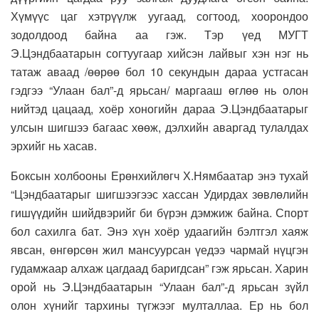
Хүмүүс цаг хэтрүүлж уугаад, согтоод, хоорондоо
зодолдоод байна аа гэж. Тэр үед МУГТ
Э.Цэндбаатарын согтуугаар хийсэн лайвыг хэн нэг нь
татаж аваад /өөрөө бол 10 секундын дараа устгасан
гэдгээ “Улаан бал”-д ярьсан/ маргааш өглөө нь олон
нийтэд цацаад, хоёр хоногийн дараа Э.Цэндбаатарыг
улсын шигшээ багаас хөөж, дэлхийн аваргад тулалдах
эрхийг нь хасав.
Боксын холбооны Ерөнхийлөгч Х.Нямбаатар энэ тухай
“Цэндбаатарыг шигшээгээс хассан Удирдах зөвлөлийн
гишүүдийн шийдвэрийг би бүрэн дэмжиж байна. Спорт
бол сахилга бат. Энэ хүн хоёр удаагийн бэлтгэл хаяж
явсан, өнгөрсөн жил мансуурсан үедээ чармай нүцгэн
гудамжаар алхаж цагдаад баригдсан” гэж ярьсан. Харин
орой нь Э.Цэндбаатарын “Улаан бал”-д ярьсан зүйл
олон хүнийг тархины түгжээг мулталлаа. Ер нь бол