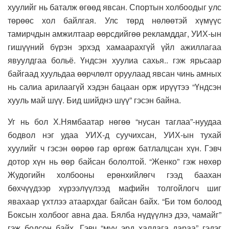
хуулийг нь баталж өгөөд явсан. Спортын холбоодыг улс
төрөөс хол байлгая. Улс төрд нөлөөтэй хүмүүс
тамирчдын амжилтаар өөрсдийгөө рекламддаг, УИХ-ын
гишүүний бүрэн эрхэд хамаарахгүй үйл ажиллагаа
явуулдгаа больё. Үндсэн хуулиа сахья.. гэж ярьсаар
байгаад хуульдаа өөрчлөлт оруулаад явсан чинь амных
нь салиа арилаагүй хэдэн бацаан орж ирүүтээ “Үндсэн
хууль май шүү. Бид шийднэ шүү” гэсэн байна.
Уг нь бол Х.Нямбаатар нөгөө “нусан таглаа”-нуудаа
бодвол нэг удаа УИХ-д суучихсан, УИХ-ын тухай
хуулийг ч гэсэн өөрөө гар өргөж батлалцсан хүн. Гэвч
дотор хүн нь өөр байсан бололтой. “Женко” гэж нөхөр
Жудогийн холбооны ерөнхийлөгч гээд баахан
бөхчүүдээр хүрээлүүлээд мафийн толгойлогч шиг
явахаар үхтлээ атаархдаг байсан байх. “Би том болоод
Боксын холбоог авна даа. Бялба нүдүүлнэ дээ, чамайг”
гэж бодсон байх. Гэвч “муу эрд халдага дараа” гэдэг