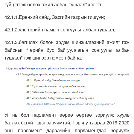
гүйцэтгэж болох ажил албан тушаал” хэсэгт,
42.1.1.Ерөнхий сайд, Засгийн газрын гишүүн;
42.1.2.улс төрийн намын сонгуульт албан тушаал;
42.1.3.багшлах болон эрдэм шинжилгээний ажил” гэж
байсныг “төрийн бус байгууллагын сонгуульт албан
тушаал” гэж шинээр нэмсэн байна.
Уг нь бол парламент өөрөө өөртөө зориулж хууль
батлах ёсгүй гэдэг зарчимтай. Тэр ч утгаараа 2016-2020
оны парламент дараачийн парламентдаа зориулж