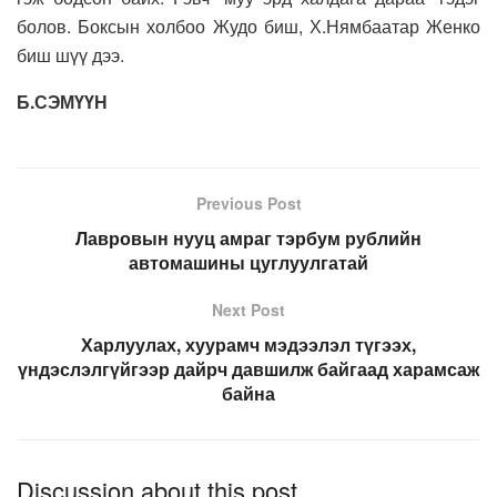
болов. Боксын холбоо Жудо биш, Х.Нямбаатар Женко
биш шүү дээ.
Б.СЭМҮҮН
Previous Post
Лавровын нууц амраг тэрбум рублийн
автомашины цуглуулгатай
Next Post
Харлуулах, хуурамч мэдээлэл түгээх,
үндэслэлгүйгээр дайрч давшилж байгаад харамсаж
байна
Discussion about this post