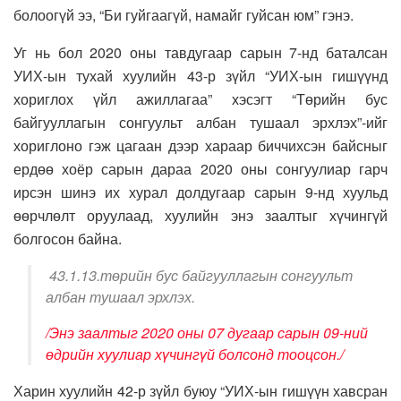
болоогүй ээ, “Би гуйгаагүй, намайг гуйсан юм” гэнэ.
Уг нь бол 2020 оны тавдугаар сарын 7-нд баталсан
УИХ-ын тухай хуулийн 43-р зүйл “УИХ-ын гишүүнд
хориглох үйл ажиллагаа” хэсэгт “Төрийн бус
байгууллагын сонгуульт албан тушаал эрхлэх”-ийг
хориглоно гэж цагаан дээр хараар биччихсэн байсныг
ердөө хоёр сарын дараа 2020 оны сонгуулиар гарч
ирсэн шинэ их хурал долдугаар сарын 9-нд хуульд
өөрчлөлт оруулаад, хуулийн энэ заалтыг хүчингүй
болгосон байна.
43.1.13.төрийн бус байгууллагын сонгуульт
албан тушаал эрхлэх.
/Энэ заалтыг 2020 оны 07 дугаар сарын 09-ний
өдрийн хуулиар хүчингүй болсонд тооцсон./
Харин хуулийн 42-р зүйл буюу “УИХ-ын гишүүн хавсран