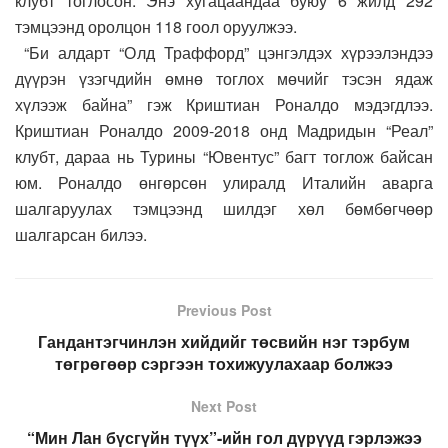
клубт тоглосон. Энэ хугацаандаа буюу 6 жилд 292
тэмцээнд оролцон 118 гоол оруулжээ.
“Би алдарт “Олд Траффорд” цэнгэлдэх хүрээлэндээ
дүүрэн үзэгчдийн өмнө тоглох мөчийг тэсэн ядаж
хүлээж байна” гэж Криштиан Роналдо мэдэгдлээ.
Криштиан Роналдо 2009-2018 онд Мадридын “Реал”
клубт, дараа нь Турины “Ювентус” багт тоглож байсан
юм. Роналдо өнгөрсөн улиралд Италийн аварга
шалгаруулах тэмцээнд шилдэг хөл бөмбөгчөөр
шалгарсан билээ.
Previous Post
Гандантэгчинлэн хийдийг төсвийн нэг тэрбум
төгрөгөөр сэргээн тохижуулахаар болжээ
Next Post
“Мин Лан бүсгүйн түүх”-ийн гол дүрүүд гэрлэжээ