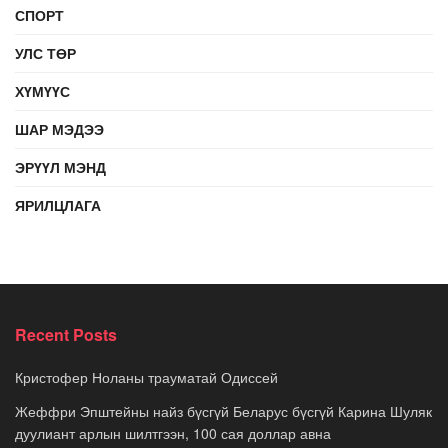
СПОРТ
УЛС ТӨР
ХҮМҮҮС
ШАР МЭДЭЭ
ЭРҮҮЛ МЭНД
ЯРИЛЦЛАГА
Recent Posts
Кристофер Ноланы трауматай Одиссей
Жеффри Эпштейны найз бүсгүй Беларус бүсгүй Карина Шуляк
дуулиант арлын шилтгээн, 100 сая доллар авна