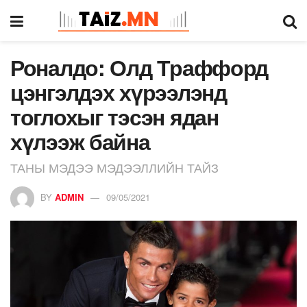
Роналдо: Олд Траффорд
цэнгэлдэх хүрээлэнд
тоглохыг тэсэн ядан
хүлээж байна
ТАНЫ МЭДЭЭ МЭДЭЭЛЛИЙН ТАЙЗ
BY
ADMIN
09/05/2021