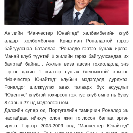
Английн “Манчестер Юнайтед” хөлбөмбөгийн клуб
алдарт хөлбөмбөгчин Криштиан Роналдотой гэрээ
байгуулснаа баталлаа. “Роналдо гэртээ буцаж ирлээ.
Манай клуб түүнтэй 2 жилийн гэрээ байгуулсандаа их
баяртай байна… Ажлын виза авсан тохиолдолд энэ
гэрээг дахин 1 жилээр сунгах боломжтой” хэмээн
“Манчестер Юнайтед” клубын мэдэгдэлд дурджээ.
Роналдог шилжүүлэх авах талаарх бүх асуудлыг
“Ювентус” клубтэй тохирсон гэж тус клуб өмнө нь буюу
8 сарын 27-нд мэдээлсэн юм.
Дэлхийн супер од, Португалийн тамирчин Роналдо 36
настайдаа ийнхүү олон жил тоглосон багтаа эргэн
ирлээ. Тэрээр 2003-2009 онд “Манчестер Юнайтед”