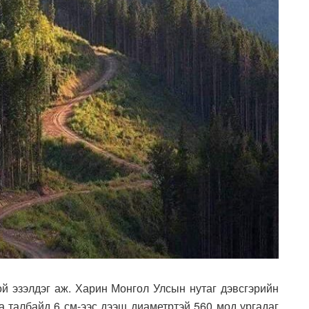
ой эзэлдэг аж. Харин Монгол Улсын нутаг дэвсгэрийн
га талбайд 6 см-ээс дээш диаметртэй 560 мод ургадаг