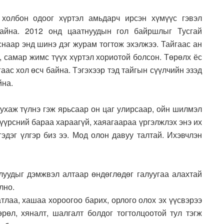
 холбон одоог хүртэл амьдарч ирсэн хүмүүс гэвэл
айна. 2012 онд цаатнуудын гол байршлыг Тусгай
снаар энд шинэ дэг журам тогтож эхэлжээ. Тайгаас ан
х, самар жимс түүх хүртэл хориотой болсон. Төрөлх ёс
аас хол өсч байна. Тэгэхээр тэд тайгын сүүлчийн эзэд
йна.
 ухаж түлнэ гэж ярьсаар он цаг улирсаар, ойн шилмэл
үүрсний бараа хараагүй, хаяагаараа үргэлжлэх энэ их
гэдэг үлгэр биз ээ. Мод олон давуу талтай. Ихэвчлэн
жлуудыг дэмжвэл алтаар өндөглөдөг галуугаа алахтай
лно.
атлаа, хашаа хороогоо барих, орлого олох эх үүсвэрээ
рөл, хяналт, шалгалт болдог тогтолцоотой тул тэгж