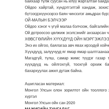
байхаар түлж суусан нь илүү жаргалтай байдаг
Ойдоо хайртай, хүндэтгэлтэй хандаж, зохи
бүтээгдэхүүнээрээ баян чинээлэг амьдрах бүр
ОЙ-МАЛЫН БЭЛЧЭЭР
Ойдоо хэнэг ч үгүй малаа бэлчээж, байгалийн 
Ой дотроосоо цөлжиж эхэлсэнийг анзаарсан ч 
ХӨВСГӨЛИЙН ХҮҮХДҮҮД ОЙН МЭРГЭЖЛЭЭ
Энэ их ойгоо, баялагаа авч явах ирээдүй хойч
Хүүхдүүд, залуучууд яг ямар ямар шалтгаана
Магадгүй, түлш, самар жимс түүдэг газар 
хүүхдүүд нь ойлгохгүй, тоохгүй орхиж ба
бахархуулах ажил дутаж байна.
Ашигласан материал:
Монгол Улсын олон зорилтот ойн тооллого 
хүртэл
Монгол Улсын ойн сан 2020
МАЖИГИЙН ТУНГАЛАГ