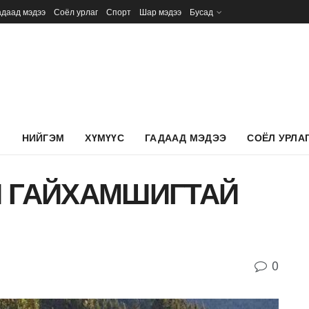
адаад мэдээ
Соёл урлаг
Спорт
Шар мэдээ
Бусад
Л
НИЙГЭМ
ХҮМҮҮС
ГАДААД МЭДЭЭ
СОЁЛ УРЛА
 ГАЙХАМШИГТАЙ
0