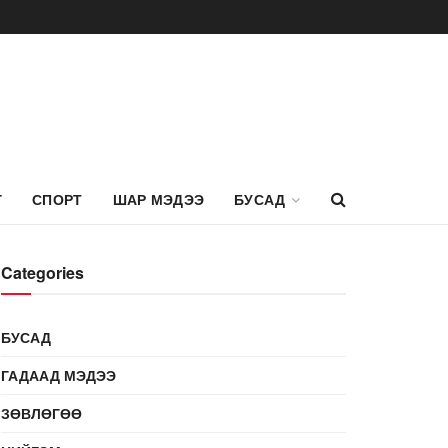
Г
СПОРТ
ШАР МЭДЭЭ
БУСАД
Categories
БУСАД
ГАДААД МЭДЭЭ
ЗӨВЛӨГӨӨ