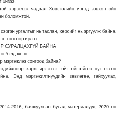
 бизээ.
стой хэрэглэж чадвал Хөвсгөлийн иргэд зөвхөн ойн
эн боломжтой.
сэргэн ургалтыг нь таслан, хөрсийг нь эргүүлж байна.
эс тоосоор ирлээ.
Р СУРАЛЦАХГҮЙ БАЙНА
оо бэлдэхсэн.
ар мэргэжлээ сонгоод байна?
төдийхнөөр харж ирсэнээс ойг ойгтойгоо цуг өссөн
йна. Энд мэргэжилтнүүдийн зөвлөгөө, гайхуулах,
2014-2016, баяжуулсан бусад материалууд, 2020 он