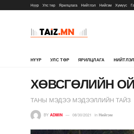
Нүүр
Улс төр
Ярилцлага
Нийтлэл
Нийгэм
Хүмүүс
Г
НҮҮР
УЛС ТӨР
ЯРИЛЦЛАГА
НИЙТЛЭ
ХӨВСГӨЛИЙН ОЙ
ТАНЫ МЭДЭЭ МЭДЭЭЛЛИЙН ТАЙЗ
BY
ADMIN
08/30/2021
in
Нийгэм