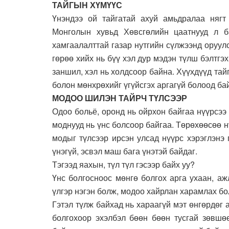
ТАЙГЫН ХҮМҮҮС
Үнэндээ ой тайгатай ахуй амьдралаа нягт
Монголын хувьд Хөвсгөлийн цаатнууд л б
хамгаалалттай газар нутгийн сүлжээнд оруул
гөрөө хийх нь бүү хэл дур мэдэн түлш бэлтгэ
заншил, хэл нь холдсоор байна. Хүүхдүүд тайг
болон мөнхрөхийг үгүйсгэх аргагүй болоод ба
МОДОО ШИЛЭН ТАЙРЧ ТҮЛСЭЭР
Одоо больё, оронд нь ойрхон байгаа нүүрсээ
моднууд нь үнс болсоор байгаа. Төрөхөөсөө н
модыг түлсээр ирсэн улсад нүүрс хэрэглэнэ 
үнэгүй, эсвэл маш бага үнэтэй байдаг.
Тэгээд яахын, түл түл гэсээр байх уу?
Үнс болгосноос мөнгө болгох арга ухаан, а
үлгэр нэгэн болж, модоо хайрлан харамлах бо
Гэтэл түлж байхад нь хараагүй мэт өнгөрдөг 
болгохоор эхэлбэл бөөн бөөн тусгай зөвшөө