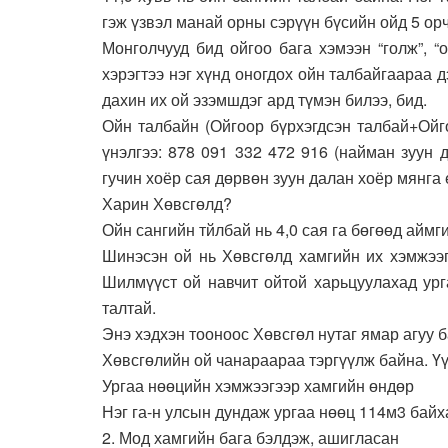
гэж үзвэл манай орны сэрүүн бүсийн ойд 5 ор
Монголчууд бид ойгоо бага хэмээн “голж”, “
хэрэгтээ нэг хүнд оногдох ойн талбайгаараа
дахин их ой эзэмшдэг ард түмэн билээ, бид.
Ойн талбайн (Ойгоор бүрхэгдсэн талбай+Ойго
үнэлгээ: 878 091 332 472 916 (найман зуун 
гучин хоёр сая дөрвөн зуун далан хоёр мянга е
Харин Хөвсгөлд?
Ойн сангийн тйлбай нь 4,0 сая га бөгөөд аймг
Шинэсэн ой нь Хөвсгөлд хамгийн их хэмжээг
Шилмүүст ой навчит ойтой харьцуулахад ург
талтай.
Энэ хэдхэн тооноос Хөвсгөл нутаг ямар агуу б
Хөвсгөлийн ой чанараараа тэргүүлж байна. Үү
Ургаа нөөцийн хэмжээгээр хамгийн өндөр
Нэг га-н улсын дундаж ургаа нөөц 114м3 байх
2. Мод хамгийн бага бэлдэж, ашигласан