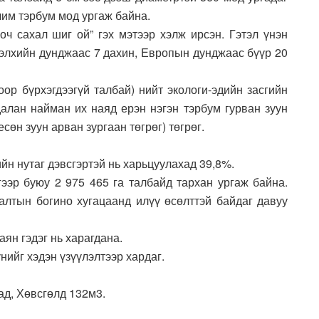
чим тэрбум мод ургаж байна.
ооч сахал шиг ой” гэх мэтээр хэлж ирсэн. Гэтэл үнэн
 дэлхийн дунджаас 7 дахин, Европын дунджаас бүүр 20
ор бүрхэгдээгүй талбай) нийт экологи-эдийн засгийн
далан найман их наяд ерэн нэгэн тэрбум гурван зуун
сөн зуун арван зургаан төгрөг) төгрөг.
ийн нутаг дэвсгэртэй нь харьцуулахад 39,8%.
ээр буюу 2 975 465 га талбайд тархан ургаж байна.
алтын богино хугацаанд илүү өсөлттэй байдаг давуу
аян гэдэг нь харагдана.
нийг хэдэн үзүүлэлтээр хардаг.
ад, Хөвсгөлд 132м3.