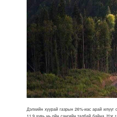
Дэлхийн хуурай газрын 26%-иас арай илүүг 
11,9 хувь нь ойн сангийн талбай байна. Нэг 