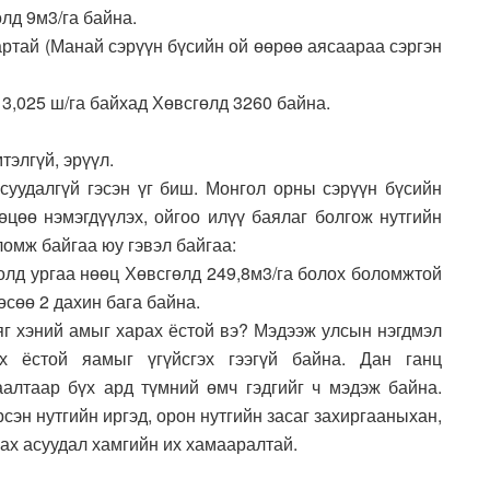
лд 9м3/га байна.
артай (Манай сэрүүн бүсийн ой өөрөө аясаараа сэргэн
 3,025 ш/га байхад Хөвсгөлд 3260 байна.
тэлгүй, эрүүл.
асуудалгүй гэсэн үг биш. Монгол орны сэрүүн бүсийн
өцөө нэмэгдүүлэх, ойгоо илүү баялаг болгож нутгийн
ломж байгаа юу гэвэл байгаа:
олд ургаа нөөц Хөвсгөлд 249,8м3/га болох боломжтой
өсөө 2 дахин бага байна.
яг хэний амыг харах ёстой вэ? Мэдээж улсын нэгдмэл
х ёстой яамыг үгүйсгэх гээгүй байна. Дан ганц
алтаар бүх ард түмний өмч гэдгийг ч мэдэж байна.
рсэн нутгийн иргэд, орон нутгийн засаг захиргааныхан,
ах асуудал хамгийн их хамааралтай.