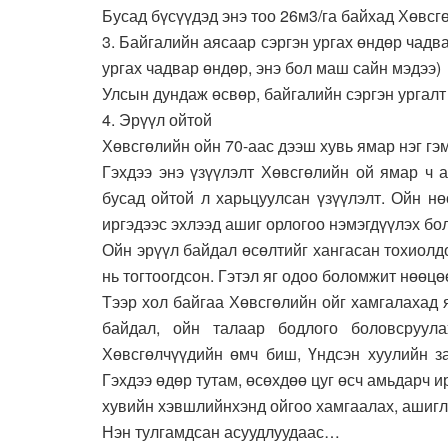
Бусад бүсүүдэд энэ тоо 26м3/га байхад Хөвсгө
3. Байгалийн аясаар сэргэн ургах өндөр чадв
ургах чадвар өндөр, энэ бол маш сайн мэдээ)
Улсын дундаж өсвөр, байгалийн сэргэн ургалт
4. Эрүүл ойтой
Хөвсгөлийн ойн 70-аас дээш хувь ямар нэг гэм
Гэхдээ энэ үзүүлэлт Хөвсгөлийн ой ямар ч 
бусад ойтой л харьцуулсан үзүүлэлт. Ойн нө
иргэдээс эхлээд ашиг орлогоо нэмэгдүүлэх бо
Ойн эрүүл байдал өсөлтийг хангасан тохиолд
нь тогтоогдсон. Гэтэл яг одоо боломжит нөөцө
Тээр хол байгаа Хөвсгөлийн ойг хамгалахад 
байдал, ойн талаар бодлого боловсруула
Хөвсгөлчүүдийн өмч биш, Үндсэн хуулийн за
Гэхдээ өдөр тутам, өсөхдөө цуг өсч амьдарч и
хувийн хэвшлийнхэнд ойгоо хамгаалах, ашигл
Нэн тулгамдсан асуудлуудаас…