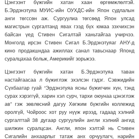
Цэнгээнт бүжгийн хатан хаан өргөмжлөлтэй.
Б.Эрдэнэтуяа МУИС-ийн ОУХДС-ийн Япон судлалын
анги төгссөн аж. Сургуулиа төгсөөд Япон улсад
магистрын сургалтанд явах гээд бүх юмаа зэхчихсэн
байсан үед Стивен Сигалтай ханьтайгаа учирчээ.
Монголд ирсэн Стивен Сигал Б.Эрдэнэтуяаг АНУ-д
кино продакшндаа ажиллах санал тавьснаар Японд
суралцахаа больж, Америкийг зорьжээ.
Цэнгээнт бүжгийн хатан Б.Эрдэнэтуяа таван
настайгаасаа л бүжиглэж эхэлсэн гэдэг. Сэвжидийн
Сүхбаатар гуай “Эрдэнэтуяа ясны бүжигчин хүн, тэнд
сурах хэрэггүй, харин хэл сурч, тархи оюунаа цэнэглэж
ав” гэж зөвлөсний дагуу Хөгжим бүжгийн коллежид
оролгүй, Чойроос хот руу нүүж ирээд, гадаад хэлний
сургалттай 38 дугаар сургуулийн англи хэлний ангид
шилжин суралцсан. Англи, япон хэлтэй нь Стивен
Сигалийн анхаарлыг татаж анх орчуулагч, нарийн