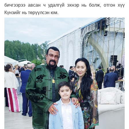
бичгээрээ авсан ч удалгүй эхнэр нь болж, отгон хүү
Күнзийг нь төрүүлсэн юм.