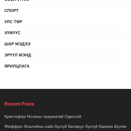
СПОРТ
УЛС ТӨР
ХҮМҮҮС
ШАР МЭДЭЭ
ЭРҮҮЛ МЭНД
ЯРИЛЦЛАГА
Recent Posts
Кристофер Ноланы трауматай Одиссей
Жеффри Эпштейны найз бүсгүй Беларус бүсгүй Карина Шуляк