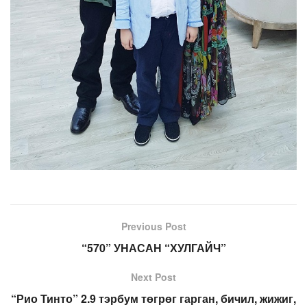
Previous Post
“570” УНАСАН “ХУЛГАЙЧ”
Next Post
“Рио Тинто” 2.9 тэрбум төгрөг гарган, бичил, жижиг,