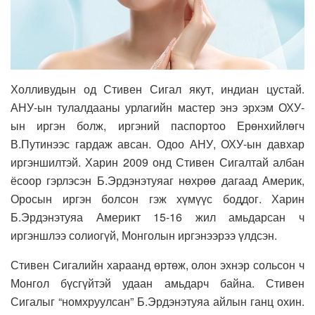
Холливудын од Стивен Сигал якут, индиан цустай.
АНУ-ын тулалдааны урлагийн мастер энэ эрхэм ОХУ-
ын иргэн болж, иргэний паспортоо Ерөнхийлөгч
В.Путинээс гардаж авсан. Одоо АНУ, ОХУ-ын давхар
иргэншилтэй. Харин 2009 онд Стивен Сигалтай албан
ёсоор гэрлэсэн Б.Эрдэнэтуяаг нөхрөө дагаад Америк,
Оросын иргэн болсон гэж хүмүүс боддог. Харин
Б.Эрдэнэтуяа Америкт 15-16 жил амьдарсан ч
иргэншлээ солиогүй, Монголын иргэнээрээ үлдсэн.
Стивен Сигалийн хараанд өртөж, олон эхнэр сольсон ч
Монгол бүсгүйтэй удаан амьдарч байна. Стивен
Сигалыг “номхруулсан” Б.Эрдэнэтуяа айлын ганц охин.