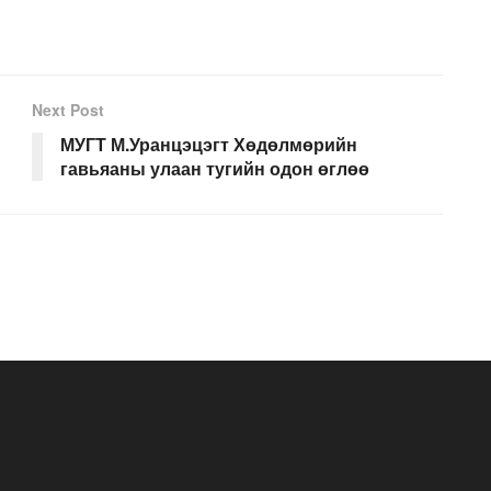
Next Post
МУГТ М.Уранцэцэгт Хөдөлмөрийн
гавьяаны улаан тугийн одон өглөө