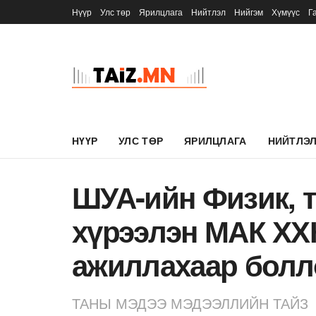
Нүүр
Улс төр
Ярилцлага
Нийтлэл
Нийгэм
Хүмүүс
Г
НҮҮР
УЛС ТӨР
ЯРИЛЦЛАГА
НИЙТЛЭ
ШУА-ийн Физик, 
хүрээлэн МАК ХХ
ажиллахаар болл
ТАНЫ МЭДЭЭ МЭДЭЭЛЛИЙН ТАЙЗ