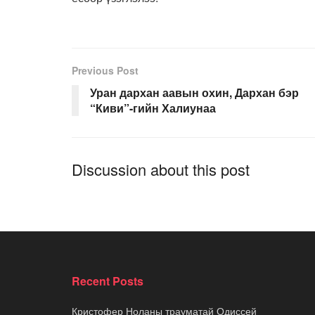
Previous Post
Уран дархан аавын охин, Дархан бэр
“Киви”-гийн Халиунаа
Discussion about this post
Recent Posts
Кристофер Ноланы трауматай Одиссей