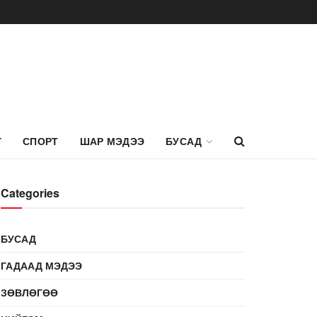
Г
СПОРТ
ШАР МЭДЭЭ
БУСАД
Categories
БУСАД
ГАДААД МЭДЭЭ
ЗӨВЛӨГӨӨ