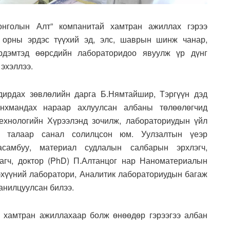
онголын Алт” компанитай хамтран ажиллах гэрээ
 орны эрдэс түүхий эд, элс, шаврын шинж чанар,
эрдэмтэд өөрсдийн лабораторидоо явуулж үр дүнг
эхэллээ.
дирдах зөвлөлийн дарга Б.Нямтайшир, Тэргүүн дэд
Энхмандах нараар ахлуулсан албаны төлөөлөгчид
ехнологийн Хүрээлэнд зочилж, лабораториудын үйл
х талаар санал солилцсон юм. Уулзалтын үеэр
асамбуу, материал судлалын салбарын эрхлэгч,
дагч, доктор (PhD) П.Алтанцог нар Наноматериалын
эхүүний лаборатори, Аналитик лабораториудын багаж
анилцуулсан билээ.
а хамтран ажиллахаар болж өнөөдөр гэрээгээ албан