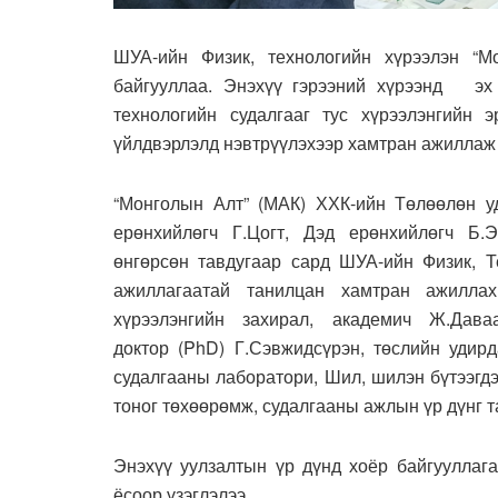
ШУА-ийн Физик, технологийн хүрээлэн “М
байгууллаа. Энэхүү гэрээний хүрээнд эх
технологийн судалгааг тус хүрээлэнгийн 
үйлдвэрлэлд нэвтрүүлэхээр хамтран ажиллаж 
“Монголын Алт” (МАК) ХХК-ийн Төлөөлөн у
ерөнхийлөгч Г.Цогт, Дэд ерөнхийлөгч Б.
өнгөрсөн тавдугаар сард ШУА-ийн Физик, Т
ажиллагаатай танилцан хамтран ажилла
хүрээлэнгийн захирал, академич Ж.Дава
доктор (PhD) Г.Сэвжидсүрэн, төслийн удир
судалгааны лаборатори, Шил, шилэн бүтээгд
тоног төхөөрөмж, судалгааны ажлын үр дүнг т
Энэхүү уулзалтын үр дүнд хоёр байгууллаг
ёсоор үзэглэлээ.