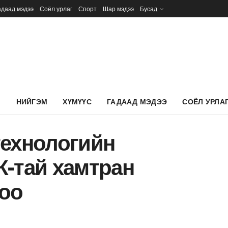
адаад мэдээ
Соёл урлаг
Спорт
Шар мэдээ
Бусад
Л
НИЙГЭМ
ХҮМҮҮС
ГАДААД МЭДЭЭ
СОЁЛ УРЛА
технологийн
К-тай хамтран
оо