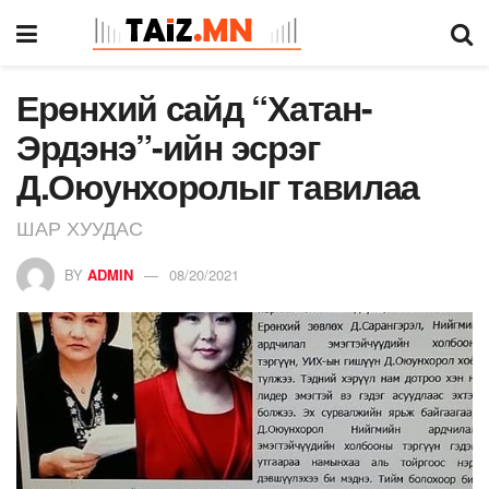
Ерөнхий сайд “Хатан-
Эрдэнэ”-ийн эсрэг
Д.Оюунхоролыг тавилаа
ШАР ХУУДАС
BY
ADMIN
08/20/2021