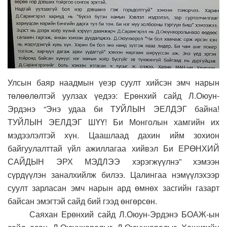
Улсын баяр наадмын үеэр суулт хийсэн эмч нарын
төлөөлөлтэй уулзах үедээ: Ерөнхий сайд Л.Оюун-
Эрдэнэ “Энэ удаа би ТУЙЛЫН ЭЕЛДЭГ байна!
ТУЙЛЫН ЭЕЛДЭГ ШҮҮ! Би Монголын хамгийн их
мэдээлэлтэй хүн. Цаашлаад дахин ийм зохион
байгуулалттай үйл ажиллагаа хийвэл Би ЕРӨНХИЙ
САЙДЫН ЭРХ МЭДЛЭЭ хэрэгжүүлнэ” хэмээн
сүрдүүлэн заналхийлж билээ. Цалингаа нэмүүлэхээр
суулт зарласан эмч нарын ард өмнөх засгийн газарт
байсан эмэгтэй сайд бий гээд өнгөрсөн.
Саяхан Ерөнхий сайд Л.Оюун-Эрдэнэ БОАЖ-ын