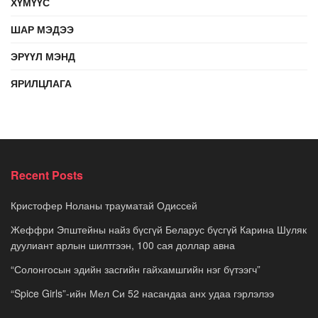
ХҮМҮҮС
ШАР МЭДЭЭ
ЭРҮҮЛ МЭНД
ЯРИЛЦЛАГА
Recent Posts
Кристофер Ноланы трауматай Одиссей
Жеффри Эпштейны найз бүсгүй Беларус бүсгүй Карина Шуляк
дуулиант арлын шилтгээн, 100 сая доллар авна
“Солонгосын эдийн засгийн гайхамшгийн нэг бүтээгч”
“Spice Girls”-ийн Мел Си 52 насандаа анх удаа гэрлэлээ