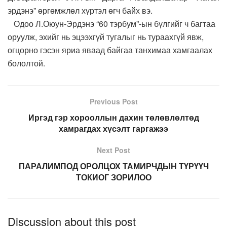
эрдэнэ” өргөмжлөл хүртэл өгч байх вэ.
Одоо Л.Оюун-Эрдэнэ “60 тэрбум”-ын бүлгийг ч багтаа
оруулж, эхийг нь эцээхгүй тугалыг нь тураахгүй явж,
огцорно гэсэн яриа яваад байгаа танхимаа хамгаалах
бололтой.
Previous Post
Иргэд гэр хорооллын дахин төлөвлөлтөд
хамрагдах хүсэлт гаргажээ
Next Post
ПАРАЛИМПОД ОРОЛЦОХ ТАМИРЧДЫН ТҮРҮҮЧ
ТОКИОГ ЗОРИЛОО
Discussion about this post