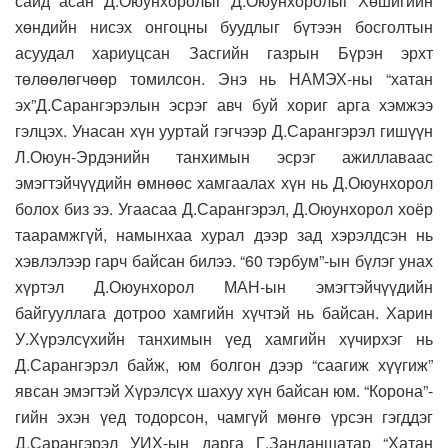
сайд асан Д.Оюунхоролыг Д.Оюунхоролыг Хөшигийн
хөндийн нисэх онгоцны буудлыг бүтээн босголтын
асуудал хариуцсан Засгийн газрын Бүрэн эрхт
төлөөлөгчөөр томилсон. Энэ нь НАМЭХ-ны “хатан
эх”Д.Сарангэрэлын эсрэг авч буй хориг арга хэмжээ
гэлцэх. Унасан хүн ууртай гэгчээр Д.Сарангэрэл гишүүн
Л.Оюун-Эрдэнийн танхимын эсрэг ажиллаваас
эмэгтэйчүүдийн өмнөөс хамгаалах хүн нь Д.Оюунхорол
болох биз ээ. Угаасаа Д.Сарангэрэл, Д.Оюунхорол хоёр
таарамжгүй, намынхаа хурал дээр зад хэрэлдсэн нь
хэвлэлээр гарч байсан билээ. “60 тэрбум”-ын бүлэг унах
хүртэл Д.Оюунхорол МАН-ын эмэгтэйчүүдийн
байгууллага дотроо хамгийн хүчтэй нь байсан. Харин
У.Хүрэлсүхийн танхимын үед хамгийн хүчирхэг нь
Д.Сарангэрэл байж, юм болгон дээр “саагиж хүүгиж”
явсан эмэгтэй Хүрэлсүх шахуу хүн байсан юм. “Корона”-
гийн эхэн үед тодорсон, чамгүй мөнгө үрсэн гэгддэг
Д.Сарангэрэл УИХ-ын дарга Г.Занданшатар “Хатан