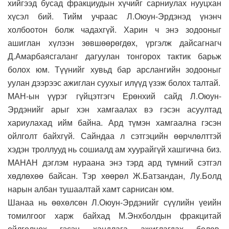
хийгээд бусад фракциудын хүчийг сарниулах нууцхан
хүсэл бий. Тийм учраас Л.Оюун-Эрдэнэд үнэнч
холбоотон болж чадахгүй. Харин ч энэ зодооныг
ашиглан хүлээн зөвшөөрөгдөх, үргэлж дайсагнагч
Д.Амарбаясгаланг дагуулан тонгорох тактик барьж
болох юм. Түүнийг хувьд бар арслангийн зодооныг
уулан дээрээс ажиглан суухыг илүүд үзэж болох талтай.
МАН-ын үүрэг гүйцэтгэгч Ерөнхий сайд Л.Оюун-
Эрдэнийг арыг хэн хамгаалах вэ гэсэн асуултад
хариулахад ийм байна. Ард түмэн хамгаална гэсэн
ойлголт байхгүй. Сайндаа л сэтгэцийн өөрчлөлттэй
хэдэн троллууд нь сошиалд ам хуурайгүй хашгична биз.
МАНАН дэглэм нураана энэ тэрд ард түмний сэтгэл
хөдлөхөө байсан. Тэр хөөрөл Ж.Батзандан, Лу.Болд
нарын албан тушаалтай хамт сарнисан юм.
Шанаа нь өөхөлсөн Л.Оюун-Эрдэнийг сүүлийн үеийн
томилгоог харж байхад М.Энхболдын фракцитай
ойлголцох гэсэн хандлага ажиглагдах болов.