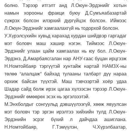
болно. Тэрээр итгэлт анд Л.Оюун-Эрдэнийг хотын
намын хорооны фракци буюу Д.Сумъяабазартай
сүжрэх болсон илэрхий дургүйцэх болсон. Иймээс
Л.Оюун-Эрдэнийг хамгаалахгүй нь тодорхой болсон.
У.Хүрэлсүхийн хувьд харахад хурдан шийдвэр гаргадаг
мэт боловч маш хашир нэгэн. Тиймээс Л.Оюун-
Эрдэнийг улаан цайм хамгаалах нь юу бол. Л.Оюун-
Эрдэнэ, Д.Амарбаясгалан нар АНУ-гаас буцан ирцгээж
Н.Номтойбаяр тэргүүтэй хунтайж нартай НАМЗХ-ны
төлөө “алалцаж” байхад тулааны талбарт дүү нараа
орхиж байсан түүхтэй. Маш тэвчээртэй хоёр удаа
Шадар сайд болж ирэх цагаа хүлээсэн тэрээр Л.Оюун-
Эрдэнийг өмөөрөх эсэх нь эргэлзээтэй.
М.Энхболдыг сонгуульд дэвшүүлээгүй, хөөж явуулсан
мэт боловч тэр эргэн ирэлтээ хийхийн тулд Л.Оюун-
Эрдэнийн эсрэг бүхий л дайчдаа ашиглана.
Н.Номтойбаяр, Г.Тэмүүлэн, Ч.Хүрэлбаатар,