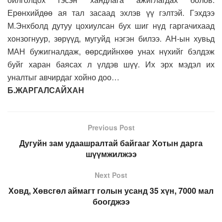
Ерөнхийдөө ая тал засаад эхлэв үү гэлтэй. Гэхдээ
М.Энхболд дутуу цохиулсан бух шиг нүд гаргачихаад
хонзогнуур, зөрүүд, мугуйд нэгэн билээ. АН-ын хувьд
МАН бужигналдаж, өөрсдийнхөө унах нүхийг бэлдэж
буйг харан баясах л үлдэв шүү. Их эрх мэдэл их
уналтыг авчирдаг хойно доо…
Б.ЖАРГАЛСАЙХАН
Previous Post
Дугуйн зам удаашралтай байгааг Хотын дарга
шүүмжилжээ
Next Post
Ховд, Хөвсгөл аймагт голын усанд 35 хүн, 7000 мал
боогджээ