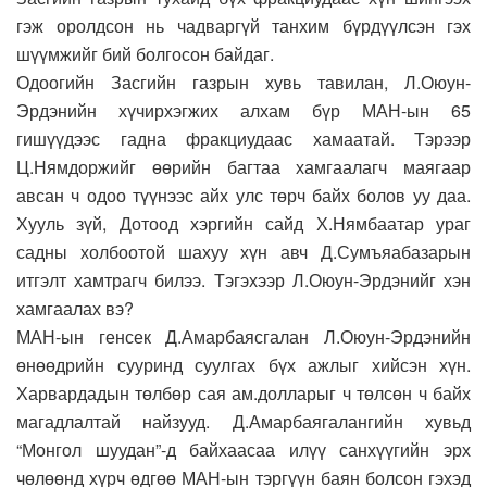
гэж оролдсон нь чадваргүй танхим бүрдүүлсэн гэх
шүүмжийг бий болгосон байдаг.
Одоогийн Засгийн газрын хувь тавилан, Л.Оюун-
Эрдэнийн хүчирхэгжих алхам бүр МАН-ын 65
гишүүдээс гадна фракциудаас хамаатай. Тэрээр
Ц.Нямдоржийг өөрийн багтаа хамгаалагч маягаар
авсан ч одоо түүнээс айх улс төрч байх болов уу даа.
Хууль зүй, Дотоод хэргийн сайд Х.Нямбаатар ураг
садны холбоотой шахуу хүн авч Д.Сумъяабазарын
итгэлт хамтрагч билээ. Тэгэхээр Л.Оюун-Эрдэнийг хэн
хамгаалах вэ?
МАН-ын генсек Д.Амарбаясгалан Л.Оюун-Эрдэнийн
өнөөдрийн сууринд суулгах бүх ажлыг хийсэн хүн.
Харвардадын төлбөр сая ам.долларыг ч төлсөн ч байх
магадлалтай найзууд. Д.Амарбаягалангийн хувьд
“Монгол шуудан”-д байхаасаа илүү санхүүгийн эрх
чөлөөнд хүрч өдгөө МАН-ын тэргүүн баян болсон гэхэд