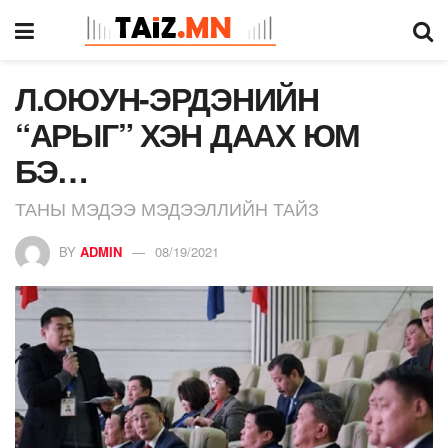
Л.ОЮУН-ЭРДЭНИЙН
“АРЫГ” ХЭН ДААХ ЮМ
БЭ…
ТАНЫ МЭДЭЭ МЭДЭЭЛЛИЙН ТАЙЗ
BY
ADMIN
08/19/2021