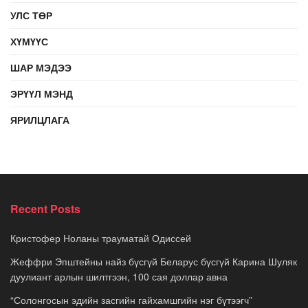
УЛС ТӨР
ХҮМҮҮС
ШАР МЭДЭЭ
ЭРҮҮЛ МЭНД
ЯРИЛЦЛАГА
Recent Posts
Кристофер Ноланы трауматай Одиссей
Жеффри Эпштейны найз бүсгүй Беларус бүсгүй Карина Шуляк
дуулиант арлын шилтгээн, 100 сая доллар авна
“Солонгосын эдийн засгийн гайхамшгийн нэг бүтээгч”