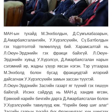
МАН-ын тухайд М.Энхболдын, Д.Сумъяабазарын,
Д.Амарбаясгалангийн, У.Хүрэлсүхийн, Сү.Батболдын
гэх тодотголтой төлөөллүүд бий. Харамсалтай нь
Л.Оюун-Эрдэнийн гэх фракци байхгүй. Л.Оюун-
Эрдэнийн хувьд У.Хүрэлсүх, Д.Амарбаясгалан нарын
сэлэмний ир, жадны үзүүр явсан нэгэн. Тэр утгаараа
М.Энхболд болон бусад фракциудтай илэрхий
дайсагнаж У.Хүрэлсүхийн замын зассан түүхтэй.
Л.Оюун-Эрдэнийн Засгийн газарт яг түүний гэх гишүүн
байхгүй. Ихэнх сайдууд нь МАН-д хандив өгсөн,
Ерөнхий нарийн бичгийн дарга Д.Амарбаясгалан болон
У.Хүрэлсүхийн тавиулууд юм. “Үхрийн бөөр шиг алаг”
Засгийн газрын тухайд бүх фракциудаас хүн шингээх