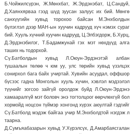
Б.Чойжилсүрэн, Ж.Мөнхбат, Ж.Эрдэнэбат, Ц.Сандуй,
Д.Хаянхярваа гээд шүд зуусан залуус их бий. Мөнгө
санхүүгийн хувьд торохоо байсан М.Энхболдын
бүлэглэл дээр МАН-ын хуучин кадрууд хүч нэмэх сураг
бий. Хууль хүчний хуучин кадрууд, Ц.Элбэгдорж, Б.Хурц,
Д.Эрдэнэбилэг, Т.Бадамжунай гэх мэт нөхдүүд алга
таших нь тодорхой.
Сү.Батболдын хувьд Л.Оюун-Эрдэнэтэй албан
тушаалын төлөө ч юм уу, улс төрийн хувьд үзэлцэх
сонирхол бага байх учиртай. Хувийн асуудал, оффшор
бүсээс гадна Монголын хууль хүчин, хэвлэл мэдээлэл
түүнийг зогсоо зайгүй оролдож буйд Л.Оюун-Эрдэнэ
хамааралгүй мэт боловч энэ тогтолцоог өөрчлөхгүй бол
хормойд ноцсон түймэр хонгонд хүрэх аюултай гэдгийг
Сү.Батболд мэдэж байгаа учир М.Энхболдтой нэгдэж л
таарна.
Д.Сумъяабазарын хувьд У.Хүрэлсүх, Д.Амарбаясгалан