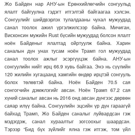
Жо Байден нар АНУ-ын Ерөнхийлөгчийн сонгуульд
ялалт байгуулна гэдэгт итгэлтэй байгаагаа хэлсэн.
Сонгуулийг шийдвэрлэх тулалдааны чухал мужуудад
санал тоолох ажил үргэлжилсээр байна. Мичиган,
Висконсин мужийн Rust бүсийн мужуудад болсон ялалт
ноён Байденыг ялалтад ойртуулж байна. Харин
саналын дүн унах тусам ноён Трамп гол мужуудад
санал тоолох ажлыг эсэргүүцэж байна. АНУ-ын
сонгуулийн нийт ирц 66.9 хувь байгаа. Энэ нь сүүлийн
120 жилийн хугацаанд хамгийн өндөр ирцтэй сонгууль
болох төлөвтэй байна. Ноён Байден 70.5 сая
сонгогчийн дэмжлэгийг авсан. Ноён Трамп 67.2 сая
хүний ​​саналыг авсан нь 2016 онд авсан дүнгээс дөрвөн
саяар илүү байна. Сонгуулийн эцсийн үр дүн гараагүй
байхад Трамп, Жо Байден саналыг луйвардсан гэж
мэдэгдэж, санал хураалтыг зогсоохыг шаардсан.
Тэрээр “Бид бүх зүйлийг ялна гэж итгэж, том үйл