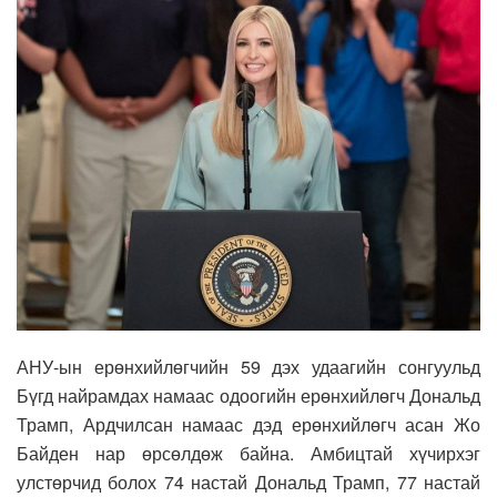
АНУ-ын ерөнхийлөгчийн 59 дэх удаагийн сонгуульд
Бүгд найрамдах намаас одоогийн ерөнхийлөгч Дональд
Трамп, Ардчилсан намаас дэд ерөнхийлөгч асан Жо
Байден нар өрсөлдөж байна. Амбицтай хүчирхэг
улстөрчид болох 74 настай Дональд Трамп, 77 настай