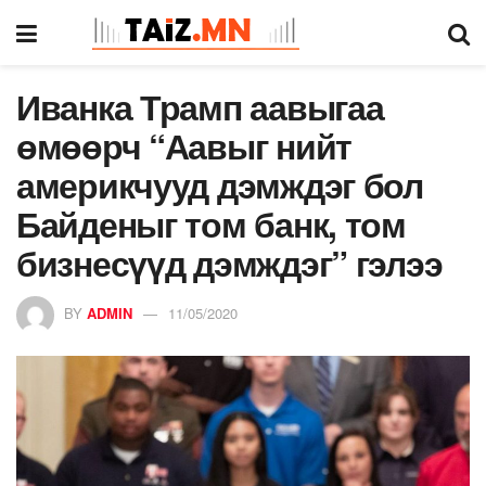
Иванка Трамп аавыгаа
өмөөрч “Аавыг нийт
америкчууд дэмждэг бол
Байденыг том банк, том
бизнесүүд дэмждэг” гэлээ
BY
ADMIN
11/05/2020