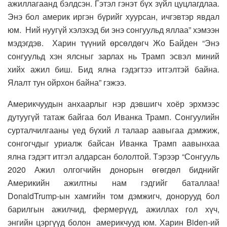
ажиллагаанд бэлдсэн. Гэтэл гэнэт бүх зүйл цуцлагдлаа.
Энэ бол америк иргэн бүрийг хуурсан, ичгэвтэр явдал
юм. Ний нуугүй хэлэхэд би энэ сонгуульд яллаа” хэмээн
мэдэгдэв. Харин түүний өрсөлдөгч Жо Байден “Энэ
сонгуульд хэн ялсныг зарлах нь Трамп эсвэл миний
хийх ажил биш. Бид ялна гэдэгтээ итгэлтэй байна.
Ялалт тун ойрхон байна” гэжээ.
Америкчуудын анхаарлыг нэр дэвшигч хоёр эрхмээс
дутуугүй татаж байгаа бол Иванка Трамп. Сонгуулийн
сурталчилгааны үед бүхий л талаар аавыгаа дэмжиж,
сонгогчдыг уриалж байсан Иванка Трамп аавынхаа
ялна гэдэгт итгэл алдарсан бололтой. Тэрээр “Сонгууль
2020 Ажил олгогчийн донорын өгөгдөл биднийг
Америкийн ажилтны нам гэдгийг баталлаа!
DonaldTrump-ын хамгийн том дэмжигч, донорууд бол
барилгын ажилчид, фермерүүд, ажиллах гол хүч,
энгийн цэргүүд болон америкчууд юм. Харин Biden-ий