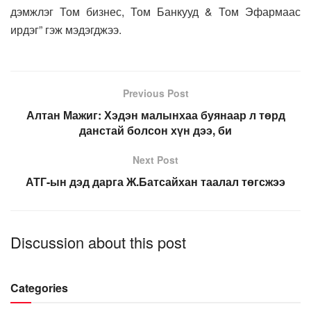
дэмжлэг Том бизнес, Том Банкууд & Том Эфармаас
ирдэг” гэж мэдэгджээ.
Previous Post
Алтан Мажиг: Хэдэн малынхаа буянаар л төрд
данстай болсон хүн дээ, би
Next Post
АТГ-ын дэд дарга Ж.Батсайхан таалал төгсжээ
Discussion about this post
Categories