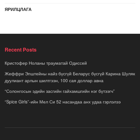
ЯРИЛЦЛАГА
Recent Posts
Кристофер Ноланы трауматай Одиссей
Жеффри Эпштейны найз бүсгүй Беларус бүсгүй Карина Шуляк
дуулиант арлын шилтгээн, 100 сая доллар авна
“Солонгосын эдийн засгийн гайхамшгийн нэг бүтээгч”
“Spice Girls”-ийн Мел Си 52 насандаа анх удаа гэрлэлээ