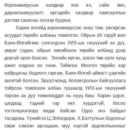
Коронавирусын халдвар яах вэ, сайн эмч,
дархжлаажуулалт, иргэдийн халдвар хамгааллын
дэглэм сахисны хүчээр буурна.
Харин өлгийд коронавирусээс илүү том, ужгирсан
асуудал төрийн албаны томилгоо. Ойрын 20 гаруй жил
Баян-Өлгийгөөс сонгогдсон УИХ-ын гишүүний ах дүү,
амраг садан, ойрын омгийнхон төрийн албанд дээр
доргүй орох болсон. Энгийн иргэн, эсвэл төв халх хүнд
ажил олдоно оо гонж. Тиймээс Монгол төрийн хар
хайрцагны бодлого гаргаж, Баян-Өлгий аймагт цэргийн
ангитай болсон. Эрүүл мэнд, боловсролын байгууллага
тойрсон томоохон албан тушаалд УИХ-ын гишүүний
төрсөн ах дүү томилогддог нь нууц биш. Харин цэрэг,
цагдаад тэдний гар хөл хүрдэггүй, босоо
тогтолцоогоорр явдаг байсан. Одоо энэ байдал
тасарлаа. Үүнийгээ Ц.Элбэгдорж, Х.Баттулгын бодлогыг
сөрж хэмээн аргацааж, муу нэртэй ардчиллынхныг