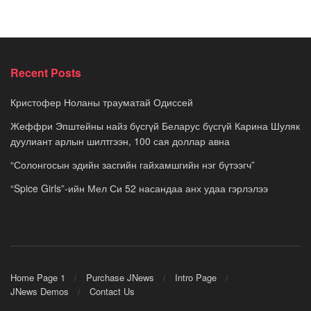
Recent Posts
Кристофер Ноланы трауматай Одиссей
Жеффри Эпштейны найз бүсгүй Беларус бүсгүй Карина Шуляк
дуулиант арлын шилтгээн, 100 сая доллар авна
“Солонгосын эдийн засгийн гайхамшгийн нэг бүтээгч”
“Spice Girls”-ийн Мел Си 52 насандаа анх удаа гэрлэлээ
Home Page 1
Purchase JNews
Intro Page
JNews Demos
Contact Us