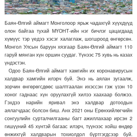
Баян-Өлгий аймагт Монголоор ярьж чадахгүй хүүхдүүд
олон байгаа тухай МҮОНТ-ийн нэг бичлэг цацагдаад
хүмүүс тэр үедээ хэсэг халаглаж, шогшроод өнгөрсөн.
Монгол Улсын баруун хязгаар Баян-Өлгий аймагт 110
гаруй мянган хүн оршин суудаг. Үүнээс 75 хувь нь казах
үндэстэн.
Одоо Баян-Өлгий аймагт хамгийн их коронавирусын
халдвар хамгийн илэрч буй. Энэ нь аялан зугаалж,
зорчин өнгөрөгсдөөс шалтгаалан ихэссэн гэж үзэн 10
хоног гаднаас хүн оруулахгүй хилээ хаахаар болжээ.
Гэхдээ нарийн яривал энэ халдвар дотоодын
аялагчдаас болсон биш. Анх 2021 оны Ерөнхийлөгчийн
сонгуулийн сурталчилгааны багт ажиллахаар ирсэн 2
гишүүний 45 хүнтэй багаас илэрч, түүнээс хойш өндөр
өнжихгүй халдварын тохиолдол бүртгэгдсээр буй.