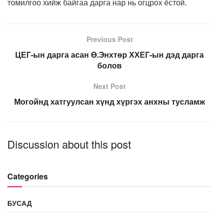
томилгоо хийж байгаа дарга нар нь огцрох ёстой.
Previous Post
ЦЕГ-ын дарга асан Ө.Энхтөр ХХЕГ-ын дэд дарга
болов
Next Post
Могойнд хатгуулсан хүнд хүргэх анхны тусламж
Discussion about this post
Categories
БУСАД