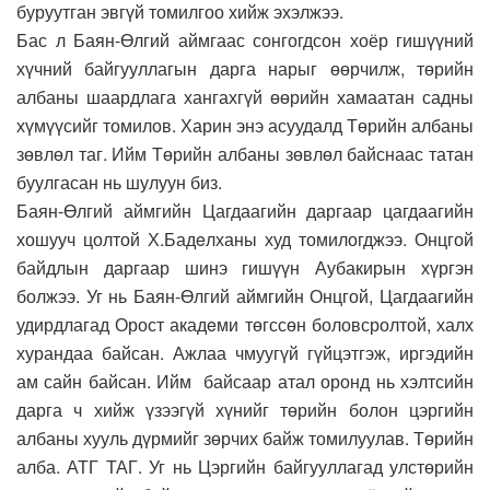
буруутган эвгүй томилгоо хийж эхэлжээ.
Бас л Баян-Өлгий аймгаас сонгогдсон хоёр гишүүний
хүчний байгууллагын дарга нарыг өөрчилж, төрийн
албаны шаардлага хангахгүй өөрийн хамаатан садны
хүмүүсийг томилов. Харин энэ асуудалд Төрийн албаны
зөвлөл таг. Ийм Төрийн албаны зөвлөл байснаас татан
буулгасан нь шулуун биз.
Баян-Өлгий аймгийн Цагдаагийн даргаар цагдаагийн
хошууч цолтой Х.Бадeлханы худ томилогджээ. Онцгой
байдлын даргаар шинэ гишүүн Аубакирын хүргэн
болжээ. Уг нь Баян-Өлгий аймгийн Онцгой, Цагдаагийн
удирдлагад Орост акадeми төгссөн боловсролтой, халх
хурандаа байсан. Ажлаа чмуугүй гүйцэтгэж, иргэдийн
ам сайн байсан. Ийм байсаар атал оронд нь хэлтсийн
дарга ч хийж үзээгүй хүнийг төрийн болон цэргийн
албаны хууль дүрмийг зөрчих байж томилуулав. Төрийн
алба. АТГ ТАГ. Уг нь Цэргийн байгууллагад улстөрийн